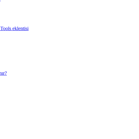
)
Tools eklentisi
nır?