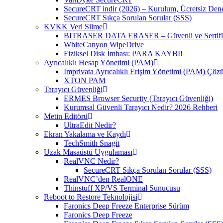
SecureCRT indir (2026) – Kurulum, Ücretsiz Denem
SecureCRT Sıkça Sorulan Sorular (SSS)
KVKK Veri Silme
BITRASER DATA ERASER – Güvenli ve Sertifikal
WhiteCanyon WipeDrive
Fiziksel Disk İmhası: PARA KAYBI!
Ayrıcalıklı Hesap Yönetimi (PAM)
Imprivata Ayrıcalıklı Erişim Yönetimi (PAM) Çö
XTON PAM
Tarayıcı Güvenliği
ERMES Browser Security (Tarayıcı Güvenliği)
Kurumsal Güvenli Tarayıcı Nedir? 2026 Rehberi
Metin Editörü
UltraEdit Nedir?
Ekran Yakalama ve Kaydı
TechSmith Snagit
Uzak Masaüstü Uygulaması
RealVNC Nedir?
SecureCRT Sıkça Sorulan Sorular (SSS)
RealVNC’den RealONE
Thinstuff XP/VS Terminal Sunucusu
Reboot to Restore Teknolojisi
Faronics Deep Freeze Enterprise Sürüm
Faronics Deep Freeze