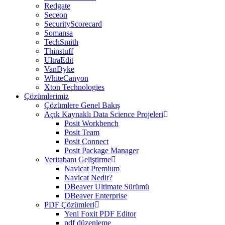
Redgate
Seceon
SecurityScorecard
Somansa
TechSmith
Thinstuff
UltraEdit
VanDyke
WhiteCanyon
Xton Technologies
Çözümlerimiz
Çözümlere Genel Bakış
Açık Kaynaklı Data Science Projeleri
Posit Workbench
Posit Team
Posit Connect
Posit Package Manager
Veritabanı Geliştirme
Navicat Premium
Navicat Nedir?
DBeaver Ultimate Sürümü
DBeaver Enterprise
PDF Çözümleri
Yeni Foxit PDF Editor
pdf düzenleme