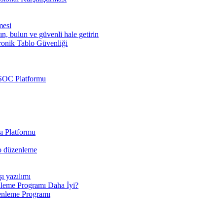
mesi
ın, bulun ve güvenli hale getirin
ronik Tablo Güvenliği
 SOC Platformu
ı Platformu
eo düzenleme
şı yazılımı
leme Programı Daha İyi?
enleme Programı