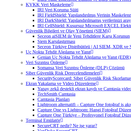
KVKK Veri Maskeleme
IRI Veri Koruma Süiti
IRI FieldShield: Yapılandırılmış Verinin Maskelen
IRI DarkShield: Yapılandırılmamış verilerinizi aray
IRI CellShield: Kusursuz Microsoft EXCEL Elekt
Güvenlik Bilgileri ve Olay Yönetimi (SIEM)
Seceon aiSIEM ile Yeni Tehditlere Karşı Korunun
Siem Karşılaştırması
Seceon Türkiye Distribütörü | AI SIEM, XDR ve
Uç Nokta Tehdit Algılama ve Yanıt
Genian Uç Nokta Tehdit Algılama ve Yanıt (EDR)
Veri Sızıntısı Önleme
Somansa Veri Sızıntısı Önleme (DLP) Çözümü
Siber Güvenlik Risk Derecelendirmeleri
SecurityScorecard: Siber Güvenlik Risk Skorlamas
Ekran Yakalama ve Video Düzenleme
Yapay zekâ destekli ekran kaydı ve Camtasia vid
TechSmith Camtasia
Camtasia Planları
Lightroom alternatifi – Capture One fotoğraf iş akı
Capture One vs Lightroom: Hangi Fotoğraf Düzen
Capture One Türkiye – Profesyonel Fotoğraf Düz
Terminal Emülatör
SecureCRT nedir? Ne işe yarar?
VanDyke SecureCRT