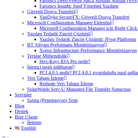
Faronics Deep Freeze Sıkça Sorulan Sorular (SSS
Faronics Insight: Sınıf Yönetimi Yazılımı
Güvenli Dosya Transferi
VanDyke SecureFX: Güvenli Dosya Transferi
Microsoft Configuration Manager Eklentisi
Microsoft Configuration Manager için Right Click 
Yazılım Tedarik Zinciri Çözümü
Yazılım Tedarik Zinciri Çözümü: JFrog Platformu
BT Altyapı Performans Monitörizasyon
Xorux Infrastructure Performance Monitörizasyon
Tersine Mühendislik
Hex-Rays IDA Pro nedir?
İstemci tarafı istihbaratı
PCI 4.0.1 nedir? PCI 4.0.1 uyumluluğu nasıl sağla
Veri Tabanı İzleme
Redgate Veri Tabanı İzleme
SolarWinds Serv-U Managed File Transfer Sunucusu
Servisler
Sızma (Penetrasyon) Testi
Blog
Destek
Bize Ulaşın
İletişim
English