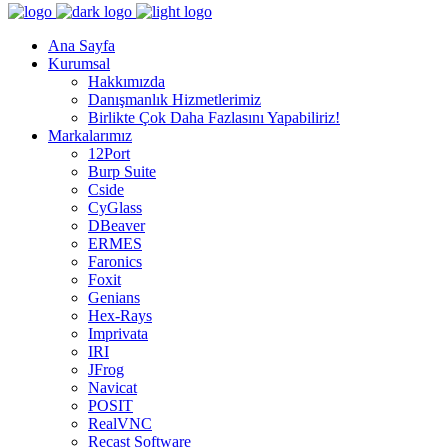
Ana Sayfa
Kurumsal
Hakkımızda
Danışmanlık Hizmetlerimiz
Birlikte Çok Daha Fazlasını Yapabiliriz!
Markalarımız
12Port
Burp Suite
Cside
CyGlass
DBeaver
ERMES
Faronics
Foxit
Genians
Hex-Rays
Imprivata
IRI
JFrog
Navicat
POSIT
RealVNC
Recast Software