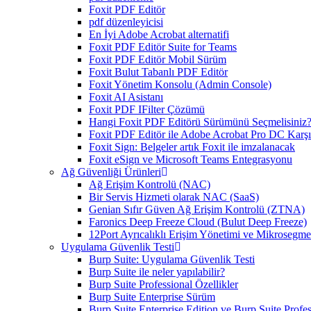
Foxit PDF Editör
pdf düzenleyicisi
En İyi Adobe Acrobat alternatifi
Foxit PDF Editör Suite for Teams
Foxit PDF Editör Mobil Sürüm
Foxit Bulut Tabanlı PDF Editör
Foxit Yönetim Konsolu (Admin Console)
Foxit AI Asistanı
Foxit PDF IFilter Çözümü
Hangi Foxit PDF Editörü Sürümünü Seçmelisiniz
Foxit PDF Editör ile Adobe Acrobat Pro DC Karşıl
Foxit Sign: Belgeler artık Foxit ile imzalanacak
Foxit eSign ve Microsoft Teams Entegrasyonu
Ağ Güvenliği Ürünleri
Ağ Erişim Kontrolü (NAC)
Bir Servis Hizmeti olarak NAC (SaaS)
Genian Sıfır Güven Ağ Erişim Kontrolü (ZTNA)
Faronics Deep Freeze Cloud (Bulut Deep Freeze)
12Port Ayrıcalıklı Erişim Yönetimi ve Mikrosegm
Uygulama Güvenlik Testi
Burp Suite: Uygulama Güvenlik Testi
Burp Suite ile neler yapılabilir?
Burp Suite Professional Özellikler
Burp Suite Enterprise Sürüm
Burp Suite Enterprise Edition ve Burp Suite Profes