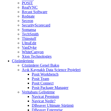
POSIT
RealVNC
Recast Software
Redgate
Seceon
SecurityScorecard
Somansa
TechSmith
Thinstuff
UltraEdit
VanDyke
WhiteCanyon
Xton Technologies
Çözümlerimiz
Çözümlere Genel Bakış
Açık Kaynaklı Data Science Projeleri
Posit Workbench
Posit Team
Posit Connect
Posit Package Manager
Veritabanı Geliştirme
Navicat Premium
Navicat Nedir?
DBeaver Ultimate Sürümü
DBeaver Enterprise