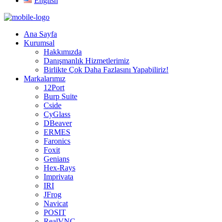
English
Ana Sayfa
Kurumsal
Hakkımızda
Danışmanlık Hizmetlerimiz
Birlikte Çok Daha Fazlasını Yapabiliriz!
Markalarımız
12Port
Burp Suite
Cside
CyGlass
DBeaver
ERMES
Faronics
Foxit
Genians
Hex-Rays
Imprivata
IRI
JFrog
Navicat
POSIT
RealVNC