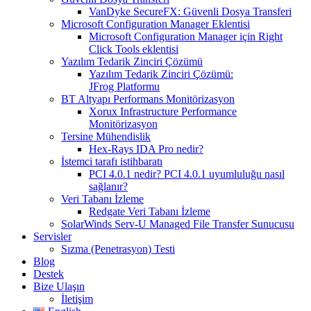
VanDyke SecureFX: Güvenli Dosya Transferi
Microsoft Configuration Manager Eklentisi
Microsoft Configuration Manager için Right
Click Tools eklentisi
Yazılım Tedarik Zinciri Çözümü
Yazılım Tedarik Zinciri Çözümü:
JFrog Platformu
BT Altyapı Performans Monitörizasyon
Xorux Infrastructure Performance
Monitörizasyon
Tersine Mühendislik
Hex-Rays IDA Pro nedir?
İstemci tarafı istihbaratı
PCI 4.0.1 nedir? PCI 4.0.1 uyumluluğu nasıl
sağlanır?
Veri Tabanı İzleme
Redgate Veri Tabanı İzleme
SolarWinds Serv-U Managed File Transfer Sunucusu
Servisler
Sızma (Penetrasyon) Testi
Blog
Destek
Bize Ulaşın
İletişim