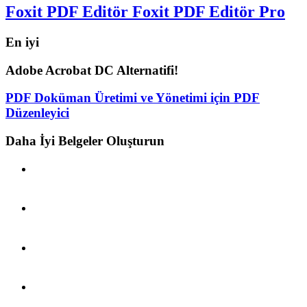
Foxit PDF Editör Foxit PDF Editör Pro
En iyi
Adobe Acrobat DC Alternatifi!
PDF Doküman Üretimi ve Yönetimi için PDF
Düzenleyici
Daha İyi Belgeler Oluşturun
PDF belgeleri ve doldurulabilir formlar oluşturun ve
düzenleyin.
Sayfaları sıralayın, üstbilgi/ altbilgi/filigran ekleyin ve
PDF’yi dışa aktarın.
Kağıdı, kağıtsız bir yaşam için düzenlenebilir ve
aranabilir PDF’ye dönüştürün.
Tüm ekibin katılabilmesi için diğer kullanıcılarla işbirliği
yapın.