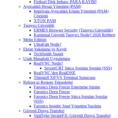
Fiziksel Disk İmhası: PARA KAYBI!
Ayrıcalıklı Hesap Yönetimi (PAM)
Imprivata Ayrıcalıklı Erişim Yönetimi (PAM)
Çözümü
XTON PAM
Tarayıcı Güvenliği
ERMES Browser Security (Tarayıcı Güvenliği)
Kurumsal Güvenli Tarayıcı Nedir? 2026 Rehberi
Metin Editörü
UltraEdit Nedir?
Ekran Yakalama ve Kaydı
TechSmith Snagit
Uzak Masaüstü Uygulaması
RealVNC Nedir?
SecureCRT Sıkça Sorulan Sorular (SSS)
RealVNC’den RealONE
Thinstuff XP/VS Terminal Sunucusu
Reboot to Restore Teknolojisi
Faronics Deep Freeze Enterprise Sürüm
Faronics Deep Freeze
Faronics Deep Freeze Sıkça Sorulan Sorular
(SSS)
Faronics Insight: Sınıf Yönetimi Yazılımı
Güvenli Dosya Transferi
VanDyke SecureFX: Güvenli Dosya Transferi