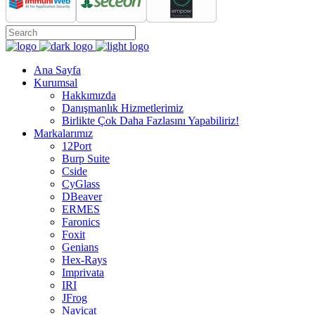
Ana Sayfa
Kurumsal
Hakkımızda
Danışmanlık Hizmetlerimiz
Birlikte Çok Daha Fazlasını Yapabiliriz!
Markalarımız
12Port
Burp Suite
Cside
CyGlass
DBeaver
ERMES
Faronics
Foxit
Genians
Hex-Rays
Imprivata
IRI
JFrog
Navicat