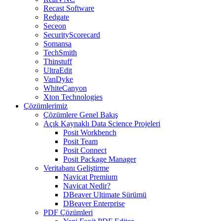
Recast Software
Redgate
Seceon
SecurityScorecard
Somansa
TechSmith
Thinstuff
UltraEdit
VanDyke
WhiteCanyon
Xton Technologies
Çözümlerimiz
Çözümlere Genel Bakış
Açık Kaynaklı Data Science Projeleri
Posit Workbench
Posit Team
Posit Connect
Posit Package Manager
Veritabanı Geliştirme
Navicat Premium
Navicat Nedir?
DBeaver Ultimate Sürümü
DBeaver Enterprise
PDF Çözümleri