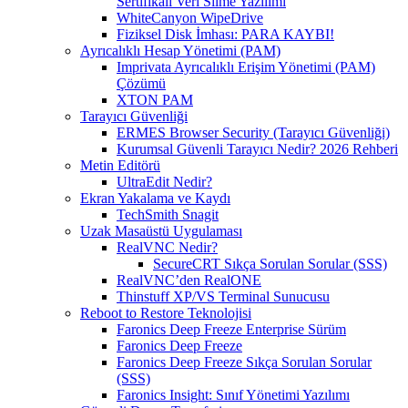
Sertifikalı Veri Silme Yazılımı
WhiteCanyon WipeDrive
Fiziksel Disk İmhası: PARA KAYBI!
Ayrıcalıklı Hesap Yönetimi (PAM)
Imprivata Ayrıcalıklı Erişim Yönetimi (PAM)
Çözümü
XTON PAM
Tarayıcı Güvenliği
ERMES Browser Security (Tarayıcı Güvenliği)
Kurumsal Güvenli Tarayıcı Nedir? 2026 Rehberi
Metin Editörü
UltraEdit Nedir?
Ekran Yakalama ve Kaydı
TechSmith Snagit
Uzak Masaüstü Uygulaması
RealVNC Nedir?
SecureCRT Sıkça Sorulan Sorular (SSS)
RealVNC’den RealONE
Thinstuff XP/VS Terminal Sunucusu
Reboot to Restore Teknolojisi
Faronics Deep Freeze Enterprise Sürüm
Faronics Deep Freeze
Faronics Deep Freeze Sıkça Sorulan Sorular
(SSS)
Faronics Insight: Sınıf Yönetimi Yazılımı