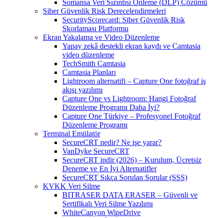
Somansa Veri Sızıntısı Önleme (DLP) Çözümü
Siber Güvenlik Risk Derecelendirmeleri
SecurityScorecard: Siber Güvenlik Risk
Skorlaması Platformu
Ekran Yakalama ve Video Düzenleme
Yapay zekâ destekli ekran kaydı ve Camtasia
video düzenleme
TechSmith Camtasia
Camtasia Planları
Lightroom alternatifi – Capture One fotoğraf iş
akışı yazılımı
Capture One vs Lightroom: Hangi Fotoğraf
Düzenleme Programı Daha İyi?
Capture One Türkiye – Profesyonel Fotoğraf
Düzenleme Programı
Terminal Emülatör
SecureCRT nedir? Ne işe yarar?
VanDyke SecureCRT
SecureCRT indir (2026) – Kurulum, Ücretsiz
Deneme ve En İyi Alternatifler
SecureCRT Sıkça Sorulan Sorular (SSS)
KVKK Veri Silme
BITRASER DATA ERASER – Güvenli ve
Sertifikalı Veri Silme Yazılımı
WhiteCanyon WipeDrive