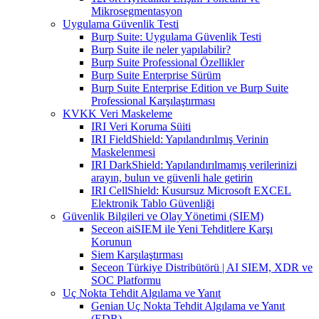
Mikrosegmentasyon
Uygulama Güvenlik Testi
Burp Suite: Uygulama Güvenlik Testi
Burp Suite ile neler yapılabilir?
Burp Suite Professional Özellikler
Burp Suite Enterprise Sürüm
Burp Suite Enterprise Edition ve Burp Suite
Professional Karşılaştırması
KVKK Veri Maskeleme
IRI Veri Koruma Süiti
IRI FieldShield: Yapılandırılmış Verinin
Maskelenmesi
IRI DarkShield: Yapılandırılmamış verilerinizi
arayın, bulun ve güvenli hale getirin
IRI CellShield: Kusursuz Microsoft EXCEL
Elektronik Tablo Güvenliği
Güvenlik Bilgileri ve Olay Yönetimi (SIEM)
Seceon aiSIEM ile Yeni Tehditlere Karşı
Korunun
Siem Karşılaştırması
Seceon Türkiye Distribütörü | AI SIEM, XDR ve
SOC Platformu
Uç Nokta Tehdit Algılama ve Yanıt
Genian Uç Nokta Tehdit Algılama ve Yanıt
(EDR)