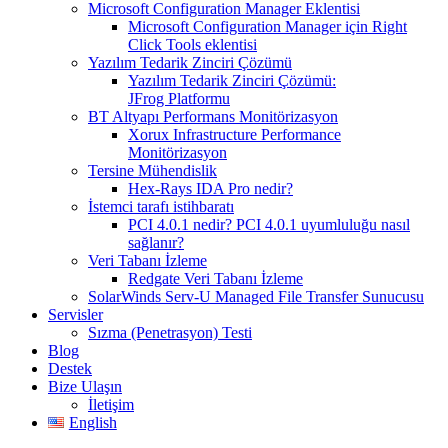
Microsoft Configuration Manager Eklentisi
Microsoft Configuration Manager için Right
Click Tools eklentisi
Yazılım Tedarik Zinciri Çözümü
Yazılım Tedarik Zinciri Çözümü:
JFrog Platformu
BT Altyapı Performans Monitörizasyon
Xorux Infrastructure Performance
Monitörizasyon
Tersine Mühendislik
Hex-Rays IDA Pro nedir?
İstemci tarafı istihbaratı
PCI 4.0.1 nedir? PCI 4.0.1 uyumluluğu nasıl
sağlanır?
Veri Tabanı İzleme
Redgate Veri Tabanı İzleme
SolarWinds Serv-U Managed File Transfer Sunucusu
Servisler
Sızma (Penetrasyon) Testi
Blog
Destek
Bize Ulaşın
İletişim
English