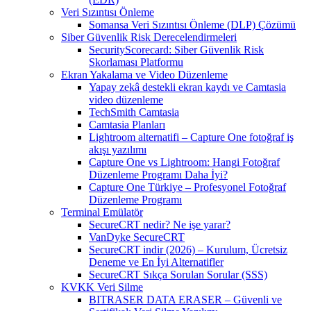
Veri Sızıntısı Önleme
Somansa Veri Sızıntısı Önleme (DLP) Çözümü
Siber Güvenlik Risk Derecelendirmeleri
SecurityScorecard: Siber Güvenlik Risk
Skorlaması Platformu
Ekran Yakalama ve Video Düzenleme
Yapay zekâ destekli ekran kaydı ve Camtasia
video düzenleme
TechSmith Camtasia
Camtasia Planları
Lightroom alternatifi – Capture One fotoğraf iş
akışı yazılımı
Capture One vs Lightroom: Hangi Fotoğraf
Düzenleme Programı Daha İyi?
Capture One Türkiye – Profesyonel Fotoğraf
Düzenleme Programı
Terminal Emülatör
SecureCRT nedir? Ne işe yarar?
VanDyke SecureCRT
SecureCRT indir (2026) – Kurulum, Ücretsiz
Deneme ve En İyi Alternatifler
SecureCRT Sıkça Sorulan Sorular (SSS)
KVKK Veri Silme
BITRASER DATA ERASER – Güvenli ve