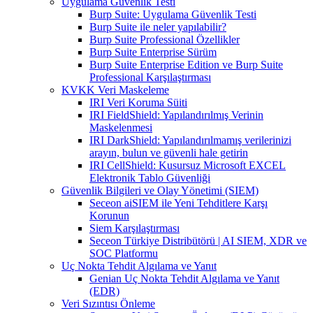
Uygulama Güvenlik Testi
Burp Suite: Uygulama Güvenlik Testi
Burp Suite ile neler yapılabilir?
Burp Suite Professional Özellikler
Burp Suite Enterprise Sürüm
Burp Suite Enterprise Edition ve Burp Suite
Professional Karşılaştırması
KVKK Veri Maskeleme
IRI Veri Koruma Süiti
IRI FieldShield: Yapılandırılmış Verinin
Maskelenmesi
IRI DarkShield: Yapılandırılmamış verilerinizi
arayın, bulun ve güvenli hale getirin
IRI CellShield: Kusursuz Microsoft EXCEL
Elektronik Tablo Güvenliği
Güvenlik Bilgileri ve Olay Yönetimi (SIEM)
Seceon aiSIEM ile Yeni Tehditlere Karşı
Korunun
Siem Karşılaştırması
Seceon Türkiye Distribütörü | AI SIEM, XDR ve
SOC Platformu
Uç Nokta Tehdit Algılama ve Yanıt
Genian Uç Nokta Tehdit Algılama ve Yanıt
(EDR)
Veri Sızıntısı Önleme