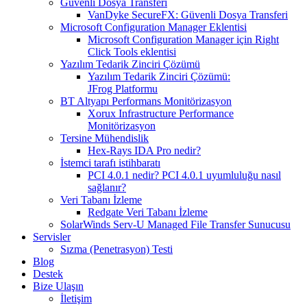
Güvenli Dosya Transferi
VanDyke SecureFX: Güvenli Dosya Transferi
Microsoft Configuration Manager Eklentisi
Microsoft Configuration Manager için Right
Click Tools eklentisi
Yazılım Tedarik Zinciri Çözümü
Yazılım Tedarik Zinciri Çözümü:
JFrog Platformu
BT Altyapı Performans Monitörizasyon
Xorux Infrastructure Performance
Monitörizasyon
Tersine Mühendislik
Hex-Rays IDA Pro nedir?
İstemci tarafı istihbaratı
PCI 4.0.1 nedir? PCI 4.0.1 uyumluluğu nasıl
sağlanır?
Veri Tabanı İzleme
Redgate Veri Tabanı İzleme
SolarWinds Serv-U Managed File Transfer Sunucusu
Servisler
Sızma (Penetrasyon) Testi
Blog
Destek
Bize Ulaşın
İletişim