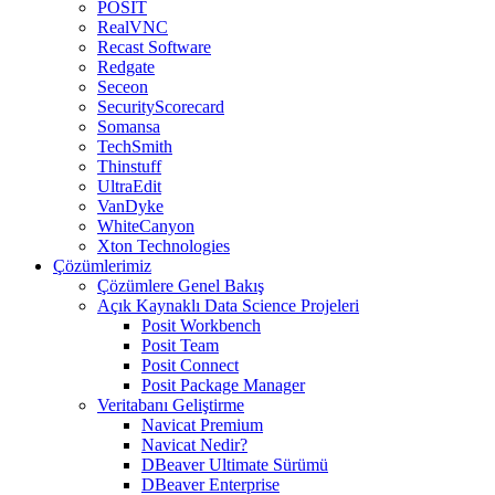
POSIT
RealVNC
Recast Software
Redgate
Seceon
SecurityScorecard
Somansa
TechSmith
Thinstuff
UltraEdit
VanDyke
WhiteCanyon
Xton Technologies
Çözümlerimiz
Çözümlere Genel Bakış
Açık Kaynaklı Data Science Projeleri
Posit Workbench
Posit Team
Posit Connect
Posit Package Manager
Veritabanı Geliştirme
Navicat Premium
Navicat Nedir?
DBeaver Ultimate Sürümü
DBeaver Enterprise