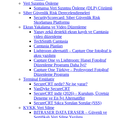
Veri Sızıntısı Önleme
Somansa Veri Sızıntısı Önleme (DLP) Çözümü
Siber Güvenlik Risk Derecelendirmeleri
SecurityScorecard: Siber Güvenlik Risk
Skorlaması Platformu
Ekran Yakalama ve Video Düzenleme
Yapay zekâ destekli ekran kaydı ve Camtasia
video düzenleme
TechSmith Camtasia
Camtasia Planları
Lightroom alternatifi – Capture One fotoğraf iş
akışı yazılımı
Capture One vs Lightroom: Hangi Fotoğraf
Düzenleme Programı Daha İyi?
Capture One Türkiye – Profesyonel Fotoğraf
Düzenleme Programı
Terminal Emülatör
SecureCRT nedir? Ne işe yarar?
VanDyke SecureCRT
SecureCRT indir (2026) – Kurulum, Ücretsiz
Deneme ve En İyi Alternatifler
SecureCRT Sıkça Sorulan Sorular (SSS)
KVKK Veri Silme
BITRASER DATA ERASER – Güvenli ve
Sertifikalı Veri Silme Yazılımı