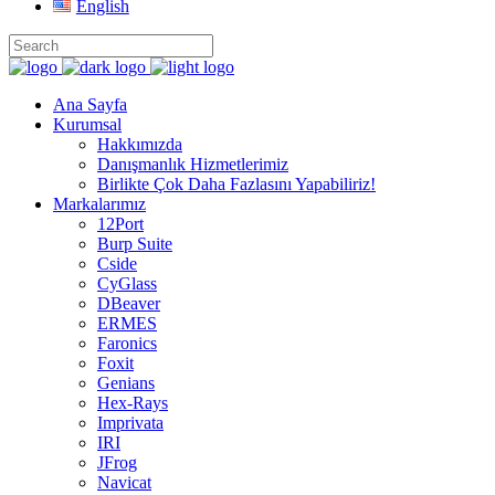
English
Ana Sayfa
Kurumsal
Hakkımızda
Danışmanlık Hizmetlerimiz
Birlikte Çok Daha Fazlasını Yapabiliriz!
Markalarımız
12Port
Burp Suite
Cside
CyGlass
DBeaver
ERMES
Faronics
Foxit
Genians
Hex-Rays
Imprivata
IRI
JFrog
Navicat