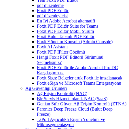
Yeni Foxit PDF Editor
pdf düzenleme
Foxit PDF Editör
pdf düzenleyicisi
En İyi Adobe Acrobat alternatifi
Foxit PDF Editör Suite for Teams
Foxit PDF Editör Mobil Sürüm
Foxit Bulut Tabanlı PDF Editör
Foxit Yönetim Konsolu (Admin Console)
Foxit AI Asistanı
Foxit PDF IFilter Çözümü
Hangi Foxit PDF Editörü Sürümünü
Seçmelisiniz?
Foxit PDF Editör ile Adobe Acrobat Pro DC
Karşılaştırması
Foxit Sign: Belgeler artık Foxit ile imzalanacak
Foxit eSign ve Microsoft Teams Entegrasyonu
Ağ Güvenliği Ürünleri
Ağ Erişim Kontrolü (NAC)
Bir Servis Hizmeti olarak NAC (SaaS)
Genian Sıfır Güven Ağ Erişim Kontrolü (ZTNA)
Faronics Deep Freeze Cloud (Bulut Deep
Freeze)
12Port Ayrıcalıklı Erişim Yönetimi ve
Mikrosegmentasyon