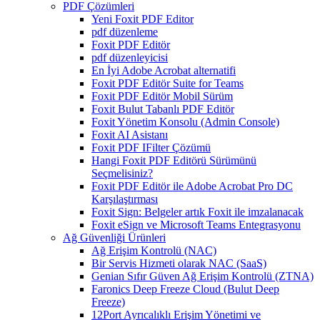
PDF Çözümleri
Yeni Foxit PDF Editor
pdf düzenleme
Foxit PDF Editör
pdf düzenleyicisi
En İyi Adobe Acrobat alternatifi
Foxit PDF Editör Suite for Teams
Foxit PDF Editör Mobil Sürüm
Foxit Bulut Tabanlı PDF Editör
Foxit Yönetim Konsolu (Admin Console)
Foxit AI Asistanı
Foxit PDF IFilter Çözümü
Hangi Foxit PDF Editörü Sürümünü
Seçmelisiniz?
Foxit PDF Editör ile Adobe Acrobat Pro DC
Karşılaştırması
Foxit Sign: Belgeler artık Foxit ile imzalanacak
Foxit eSign ve Microsoft Teams Entegrasyonu
Ağ Güvenliği Ürünleri
Ağ Erişim Kontrolü (NAC)
Bir Servis Hizmeti olarak NAC (SaaS)
Genian Sıfır Güven Ağ Erişim Kontrolü (ZTNA)
Faronics Deep Freeze Cloud (Bulut Deep
Freeze)
12Port Ayrıcalıklı Erişim Yönetimi ve