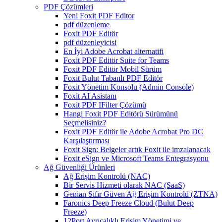
PDF Çözümleri
Yeni Foxit PDF Editor
pdf düzenleme
Foxit PDF Editör
pdf düzenleyicisi
En İyi Adobe Acrobat alternatifi
Foxit PDF Editör Suite for Teams
Foxit PDF Editör Mobil Sürüm
Foxit Bulut Tabanlı PDF Editör
Foxit Yönetim Konsolu (Admin Console)
Foxit AI Asistanı
Foxit PDF IFilter Çözümü
Hangi Foxit PDF Editörü Sürümünü
Seçmelisiniz?
Foxit PDF Editör ile Adobe Acrobat Pro DC
Karşılaştırması
Foxit Sign: Belgeler artık Foxit ile imzalanacak
Foxit eSign ve Microsoft Teams Entegrasyonu
Ağ Güvenliği Ürünleri
Ağ Erişim Kontrolü (NAC)
Bir Servis Hizmeti olarak NAC (SaaS)
Genian Sıfır Güven Ağ Erişim Kontrolü (ZTNA)
Faronics Deep Freeze Cloud (Bulut Deep
Freeze)
12Port Ayrıcalıklı Erişim Yönetimi ve