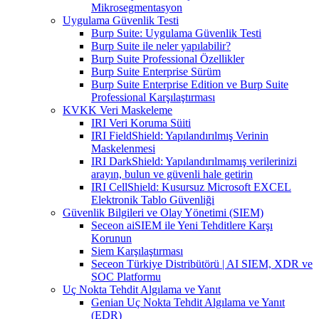
Mikrosegmentasyon
Uygulama Güvenlik Testi
Burp Suite: Uygulama Güvenlik Testi
Burp Suite ile neler yapılabilir?
Burp Suite Professional Özellikler
Burp Suite Enterprise Sürüm
Burp Suite Enterprise Edition ve Burp Suite
Professional Karşılaştırması
KVKK Veri Maskeleme
IRI Veri Koruma Süiti
IRI FieldShield: Yapılandırılmış Verinin
Maskelenmesi
IRI DarkShield: Yapılandırılmamış verilerinizi
arayın, bulun ve güvenli hale getirin
IRI CellShield: Kusursuz Microsoft EXCEL
Elektronik Tablo Güvenliği
Güvenlik Bilgileri ve Olay Yönetimi (SIEM)
Seceon aiSIEM ile Yeni Tehditlere Karşı
Korunun
Siem Karşılaştırması
Seceon Türkiye Distribütörü | AI SIEM, XDR ve
SOC Platformu
Uç Nokta Tehdit Algılama ve Yanıt
Genian Uç Nokta Tehdit Algılama ve Yanıt
(EDR)