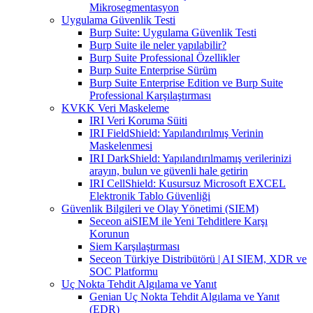
Mikrosegmentasyon
Uygulama Güvenlik Testi
Burp Suite: Uygulama Güvenlik Testi
Burp Suite ile neler yapılabilir?
Burp Suite Professional Özellikler
Burp Suite Enterprise Sürüm
Burp Suite Enterprise Edition ve Burp Suite
Professional Karşılaştırması
KVKK Veri Maskeleme
IRI Veri Koruma Süiti
IRI FieldShield: Yapılandırılmış Verinin
Maskelenmesi
IRI DarkShield: Yapılandırılmamış verilerinizi
arayın, bulun ve güvenli hale getirin
IRI CellShield: Kusursuz Microsoft EXCEL
Elektronik Tablo Güvenliği
Güvenlik Bilgileri ve Olay Yönetimi (SIEM)
Seceon aiSIEM ile Yeni Tehditlere Karşı
Korunun
Siem Karşılaştırması
Seceon Türkiye Distribütörü | AI SIEM, XDR ve
SOC Platformu
Uç Nokta Tehdit Algılama ve Yanıt
Genian Uç Nokta Tehdit Algılama ve Yanıt
(EDR)