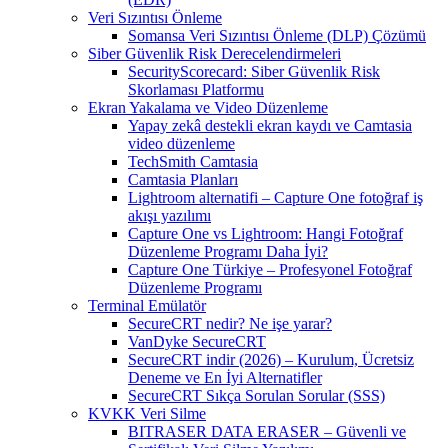
Veri Sızıntısı Önleme
Somansa Veri Sızıntısı Önleme (DLP) Çözümü
Siber Güvenlik Risk Derecelendirmeleri
SecurityScorecard: Siber Güvenlik Risk
Skorlaması Platformu
Ekran Yakalama ve Video Düzenleme
Yapay zekâ destekli ekran kaydı ve Camtasia
video düzenleme
TechSmith Camtasia
Camtasia Planları
Lightroom alternatifi – Capture One fotoğraf iş
akışı yazılımı
Capture One vs Lightroom: Hangi Fotoğraf
Düzenleme Programı Daha İyi?
Capture One Türkiye – Profesyonel Fotoğraf
Düzenleme Programı
Terminal Emülatör
SecureCRT nedir? Ne işe yarar?
VanDyke SecureCRT
SecureCRT indir (2026) – Kurulum, Ücretsiz
Deneme ve En İyi Alternatifler
SecureCRT Sıkça Sorulan Sorular (SSS)
KVKK Veri Silme
BITRASER DATA ERASER – Güvenli ve