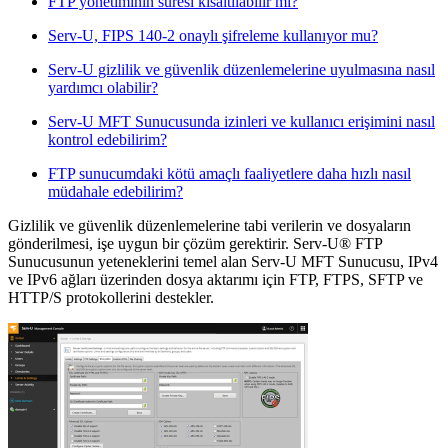
FTP yönetiminin süresi kısaltılabilir mi?
Serv-U, FIPS 140-2 onaylı şifreleme kullanıyor mu?
Serv-U gizlilik ve güvenlik düzenlemelerine uyulmasına nasıl
yardımcı olabilir?
Serv-U MFT Sunucusunda izinleri ve kullanıcı erişimini nasıl
kontrol edebilirim?
FTP sunucumdaki kötü amaçlı faaliyetlere daha hızlı nasıl
müdahale edebilirim?
Gizlilik ve güvenlik düzenlemelerine tabi verilerin ve dosyaların
gönderilmesi, işe uygun bir çözüm gerektirir. Serv-U® FTP
Sunucusunun yeteneklerini temel alan Serv-U MFT Sunucusu, IPv4
ve IPv6 ağları üzerinden dosya aktarımı için FTP, FTPS, SFTP ve
HTTP/S protokollerini destekler.