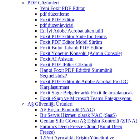
PDF Çözümleri
Yeni Foxit PDF Editor
pdf düzenleme
Foxit PDF Editör
pdf düzenleyicisi
En İyi Adobe Acrobat alternatifi
Foxit PDF Editör Suite for Teams
Foxit PDF Editör Mobil Sürüm
Foxit Bulut Tabanlı PDF Editör
Foxit Yönetim Konsolu (Admin Console)
Foxit AI Asistanı
Foxit PDF IFilter Çözümü
Hangi Foxit PDF Editörü Sürümünü
Seçmelisiniz?
Foxit PDF Editör ile Adobe Acrobat Pro DC
Karşılaştırması
Foxit Sign: Belgeler artık Foxit ile imzalanacak
Foxit eSign ve Microsoft Teams Entegrasyonu
Ağ Güvenliği Ürünleri
Ağ Erişim Kontrolü (NAC)
Bir Servis Hizmeti olarak NAC (SaaS)
Genian Sıfır Güven Ağ Erişim Kontrolü (ZTNA)
Faronics Deep Freeze Cloud (Bulut Deep
Freeze)
12Port Ayrıcalıklı Erişim Yönetimi ve