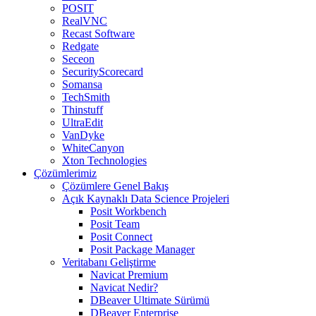
POSIT
RealVNC
Recast Software
Redgate
Seceon
SecurityScorecard
Somansa
TechSmith
Thinstuff
UltraEdit
VanDyke
WhiteCanyon
Xton Technologies
Çözümlerimiz
Çözümlere Genel Bakış
Açık Kaynaklı Data Science Projeleri
Posit Workbench
Posit Team
Posit Connect
Posit Package Manager
Veritabanı Geliştirme
Navicat Premium
Navicat Nedir?
DBeaver Ultimate Sürümü
DBeaver Enterprise