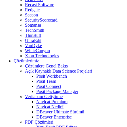
Recast Software
Redgate
Seceon
SecurityScorecard
Somansa
TechSmith
Thinstuff
UltraEdit
VanDyke
WhiteCanyon
Xton Technologies
Çözümlerimiz
Çözümlere Genel Bakış
Açık Kaynaklı Data Science Projeleri
Posit Workbench
Posit Team
Posit Connect
Posit Package Manager
Veritabanı Geliştirme
Navicat Premium
Navicat Nedir?
DBeaver Ultimate Sürümü
DBeaver Enterprise
PDF Çözümleri