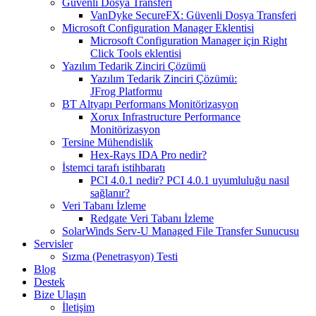
Güvenli Dosya Transferi
VanDyke SecureFX: Güvenli Dosya Transferi
Microsoft Configuration Manager Eklentisi
Microsoft Configuration Manager için Right
Click Tools eklentisi
Yazılım Tedarik Zinciri Çözümü
Yazılım Tedarik Zinciri Çözümü:
JFrog Platformu
BT Altyapı Performans Monitörizasyon
Xorux Infrastructure Performance
Monitörizasyon
Tersine Mühendislik
Hex-Rays IDA Pro nedir?
İstemci tarafı istihbaratı
PCI 4.0.1 nedir? PCI 4.0.1 uyumluluğu nasıl
sağlanır?
Veri Tabanı İzleme
Redgate Veri Tabanı İzleme
SolarWinds Serv-U Managed File Transfer Sunucusu
Servisler
Sızma (Penetrasyon) Testi
Blog
Destek
Bize Ulaşın
İletişim