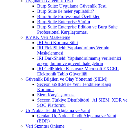
Uygulama Güvenlik Testi
Burp Suite: Uygulama Güvenlik Testi
Burp Suite ile neler yapılabilir?
Burp Suite Professional Özellikler
Burp Suite Enterprise Sürüm
Burp Suite Enterprise Edition ve Burp Suite
Professional Karşılaştırması
KVKK Veri Maskeleme
IRI Veri Koruma Süiti
IRI FieldShield: Yapılandırılmış Verinin
Maskelenmesi
IRI DarkShield: Yapılandırılmamış verilerinizi
arayın, bulun ve güvenli hale getirin
IRI CellShield: Kusursuz Microsoft EXCEL
Elektronik Tablo Güvenliği
Güvenlik Bilgileri ve Olay Yönetimi (SIEM)
Seceon aiSIEM ile Yeni Tehditlere Karşı
Korunun
Siem Karşılaştırması
Seceon Türkiye Distribütörü | AI SIEM, XDR ve
SOC Platformu
Uç Nokta Tehdit Algılama ve Yanıt
Genian Uç Nokta Tehdit Algılama ve Yanıt
(EDR)
Veri Sızıntısı Önleme