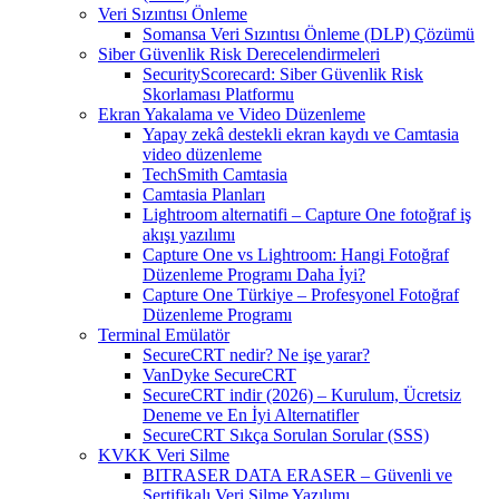
Veri Sızıntısı Önleme
Somansa Veri Sızıntısı Önleme (DLP) Çözümü
Siber Güvenlik Risk Derecelendirmeleri
SecurityScorecard: Siber Güvenlik Risk
Skorlaması Platformu
Ekran Yakalama ve Video Düzenleme
Yapay zekâ destekli ekran kaydı ve Camtasia
video düzenleme
TechSmith Camtasia
Camtasia Planları
Lightroom alternatifi – Capture One fotoğraf iş
akışı yazılımı
Capture One vs Lightroom: Hangi Fotoğraf
Düzenleme Programı Daha İyi?
Capture One Türkiye – Profesyonel Fotoğraf
Düzenleme Programı
Terminal Emülatör
SecureCRT nedir? Ne işe yarar?
VanDyke SecureCRT
SecureCRT indir (2026) – Kurulum, Ücretsiz
Deneme ve En İyi Alternatifler
SecureCRT Sıkça Sorulan Sorular (SSS)
KVKK Veri Silme
BITRASER DATA ERASER – Güvenli ve
Sertifikalı Veri Silme Yazılımı