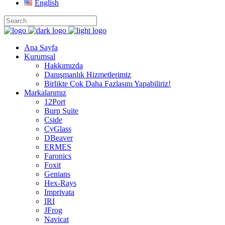
English
Ana Sayfa
Kurumsal
Hakkımızda
Danışmanlık Hizmetlerimiz
Birlikte Çok Daha Fazlasını Yapabiliriz!
Markalarımız
12Port
Burp Suite
Cside
CyGlass
DBeaver
ERMES
Faronics
Foxit
Genians
Hex-Rays
Imprivata
IRI
JFrog
Navicat