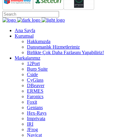
Ana Sayfa
Kurumsal
Hakkımızda
Danışmanlık Hizmetlerimiz
Birlikte Çok Daha Fazlasını Yapabiliriz!
Markalarımız
12Port
Burp Suite
Cside
CyGlass
DBeaver
ERMES
Faronics
Foxit
Genians
Hex-Rays
Imprivata
IRI
JFrog
Navicat