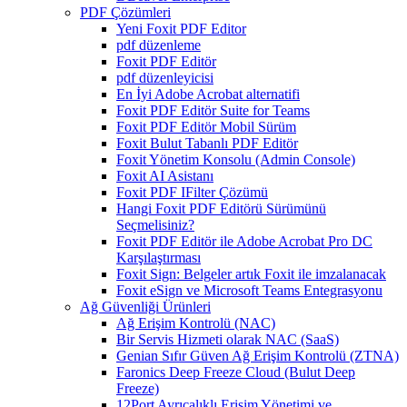
PDF Çözümleri
Yeni Foxit PDF Editor
pdf düzenleme
Foxit PDF Editör
pdf düzenleyicisi
En İyi Adobe Acrobat alternatifi
Foxit PDF Editör Suite for Teams
Foxit PDF Editör Mobil Sürüm
Foxit Bulut Tabanlı PDF Editör
Foxit Yönetim Konsolu (Admin Console)
Foxit AI Asistanı
Foxit PDF IFilter Çözümü
Hangi Foxit PDF Editörü Sürümünü
Seçmelisiniz?
Foxit PDF Editör ile Adobe Acrobat Pro DC
Karşılaştırması
Foxit Sign: Belgeler artık Foxit ile imzalanacak
Foxit eSign ve Microsoft Teams Entegrasyonu
Ağ Güvenliği Ürünleri
Ağ Erişim Kontrolü (NAC)
Bir Servis Hizmeti olarak NAC (SaaS)
Genian Sıfır Güven Ağ Erişim Kontrolü (ZTNA)
Faronics Deep Freeze Cloud (Bulut Deep
Freeze)
12Port Ayrıcalıklı Erişim Yönetimi ve