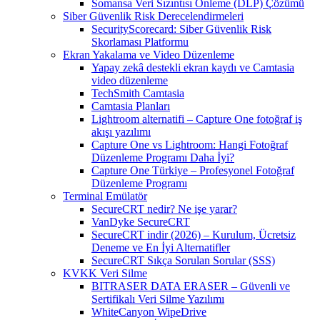
Somansa Veri Sızıntısı Önleme (DLP) Çözümü
Siber Güvenlik Risk Derecelendirmeleri
SecurityScorecard: Siber Güvenlik Risk
Skorlaması Platformu
Ekran Yakalama ve Video Düzenleme
Yapay zekâ destekli ekran kaydı ve Camtasia
video düzenleme
TechSmith Camtasia
Camtasia Planları
Lightroom alternatifi – Capture One fotoğraf iş
akışı yazılımı
Capture One vs Lightroom: Hangi Fotoğraf
Düzenleme Programı Daha İyi?
Capture One Türkiye – Profesyonel Fotoğraf
Düzenleme Programı
Terminal Emülatör
SecureCRT nedir? Ne işe yarar?
VanDyke SecureCRT
SecureCRT indir (2026) – Kurulum, Ücretsiz
Deneme ve En İyi Alternatifler
SecureCRT Sıkça Sorulan Sorular (SSS)
KVKK Veri Silme
BITRASER DATA ERASER – Güvenli ve
Sertifikalı Veri Silme Yazılımı
WhiteCanyon WipeDrive