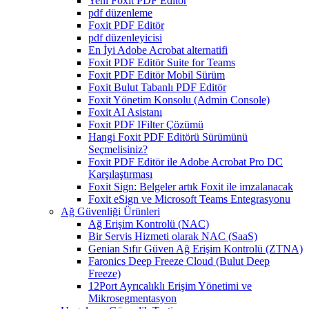
Yeni Foxit PDF Editor
pdf düzenleme
Foxit PDF Editör
pdf düzenleyicisi
En İyi Adobe Acrobat alternatifi
Foxit PDF Editör Suite for Teams
Foxit PDF Editör Mobil Sürüm
Foxit Bulut Tabanlı PDF Editör
Foxit Yönetim Konsolu (Admin Console)
Foxit AI Asistanı
Foxit PDF IFilter Çözümü
Hangi Foxit PDF Editörü Sürümünü
Seçmelisiniz?
Foxit PDF Editör ile Adobe Acrobat Pro DC
Karşılaştırması
Foxit Sign: Belgeler artık Foxit ile imzalanacak
Foxit eSign ve Microsoft Teams Entegrasyonu
Ağ Güvenliği Ürünleri
Ağ Erişim Kontrolü (NAC)
Bir Servis Hizmeti olarak NAC (SaaS)
Genian Sıfır Güven Ağ Erişim Kontrolü (ZTNA)
Faronics Deep Freeze Cloud (Bulut Deep
Freeze)
12Port Ayrıcalıklı Erişim Yönetimi ve
Mikrosegmentasyon