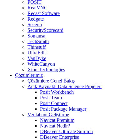
POSIT
RealVNC
Recast Software
Redgate
Seceon
SecurityScorecard
Somansa
TechSmith
Thinstuff
UltraEdit
VanDyke
WhiteCanyon
Xton Technologies
Çözümlerimiz
Çözümlere Genel Bakış
Açık Kaynaklı Data Science Projeleri
Posit Workbench
Posit Team
Posit Connect
Posit Package Manager
Veritabanı Geliştirme
Navicat Premium
Navicat Nedir?
DBeaver Ultimate Sürümü
DBeaver Enterprise