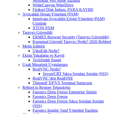
Sertifikalı Veri Silme Yazılımı
WhiteCanyon WipeDrive
Fiziksel Disk İmhası: PARA KAYBI!
Ayrıcalıklı Hesap Yönetimi (PAM)
Imprivata Ayrıcalıklı Erişim Yönetimi (PAM)
Çözümü
XTON PAM
Tarayıcı Güvenliği
ERMES Browser Security (Tarayıcı Güvenliği)
Kurumsal Güvenli Tarayıcı Nedir? 2026 Rehberi
Metin Editörü
UltraEdit Nedir?
Ekran Yakalama ve Kaydı
TechSmith Snagit
Uzak Masaüstü Uygulaması
RealVNC Nedir?
SecureCRT Sıkça Sorulan Sorular (SSS)
RealVNC’den RealONE
Thinstuff XP/VS Terminal Sunucusu
Reboot to Restore Teknolojisi
Faronics Deep Freeze Enterprise Sürüm
Faronics Deep Freeze
Faronics Deep Freeze Sıkça Sorulan Sorular
(SSS)
Faronics Insight: Sınıf Yönetimi Yazılımı