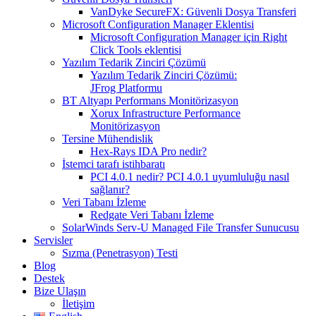
VanDyke SecureFX: Güvenli Dosya Transferi
Microsoft Configuration Manager Eklentisi
Microsoft Configuration Manager için Right
Click Tools eklentisi
Yazılım Tedarik Zinciri Çözümü
Yazılım Tedarik Zinciri Çözümü:
JFrog Platformu
BT Altyapı Performans Monitörizasyon
Xorux Infrastructure Performance
Monitörizasyon
Tersine Mühendislik
Hex-Rays IDA Pro nedir?
İstemci tarafı istihbaratı
PCI 4.0.1 nedir? PCI 4.0.1 uyumluluğu nasıl
sağlanır?
Veri Tabanı İzleme
Redgate Veri Tabanı İzleme
SolarWinds Serv-U Managed File Transfer Sunucusu
Servisler
Sızma (Penetrasyon) Testi
Blog
Destek
Bize Ulaşın
İletişim