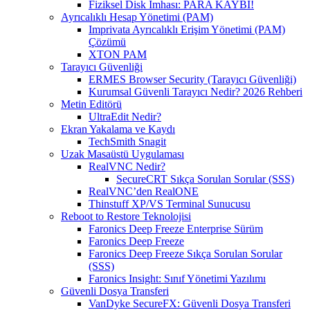
Fiziksel Disk İmhası: PARA KAYBI!
Ayrıcalıklı Hesap Yönetimi (PAM)
Imprivata Ayrıcalıklı Erişim Yönetimi (PAM)
Çözümü
XTON PAM
Tarayıcı Güvenliği
ERMES Browser Security (Tarayıcı Güvenliği)
Kurumsal Güvenli Tarayıcı Nedir? 2026 Rehberi
Metin Editörü
UltraEdit Nedir?
Ekran Yakalama ve Kaydı
TechSmith Snagit
Uzak Masaüstü Uygulaması
RealVNC Nedir?
SecureCRT Sıkça Sorulan Sorular (SSS)
RealVNC’den RealONE
Thinstuff XP/VS Terminal Sunucusu
Reboot to Restore Teknolojisi
Faronics Deep Freeze Enterprise Sürüm
Faronics Deep Freeze
Faronics Deep Freeze Sıkça Sorulan Sorular
(SSS)
Faronics Insight: Sınıf Yönetimi Yazılımı
Güvenli Dosya Transferi
VanDyke SecureFX: Güvenli Dosya Transferi