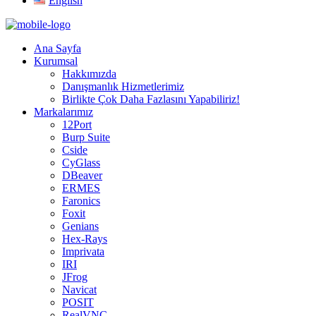
English
Ana Sayfa
Kurumsal
Hakkımızda
Danışmanlık Hizmetlerimiz
Birlikte Çok Daha Fazlasını Yapabiliriz!
Markalarımız
12Port
Burp Suite
Cside
CyGlass
DBeaver
ERMES
Faronics
Foxit
Genians
Hex-Rays
Imprivata
IRI
JFrog
Navicat
POSIT
RealVNC