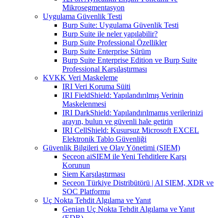
Mikrosegmentasyon
Uygulama Güvenlik Testi
Burp Suite: Uygulama Güvenlik Testi
Burp Suite ile neler yapılabilir?
Burp Suite Professional Özellikler
Burp Suite Enterprise Sürüm
Burp Suite Enterprise Edition ve Burp Suite
Professional Karşılaştırması
KVKK Veri Maskeleme
IRI Veri Koruma Süiti
IRI FieldShield: Yapılandırılmış Verinin
Maskelenmesi
IRI DarkShield: Yapılandırılmamış verilerinizi
arayın, bulun ve güvenli hale getirin
IRI CellShield: Kusursuz Microsoft EXCEL
Elektronik Tablo Güvenliği
Güvenlik Bilgileri ve Olay Yönetimi (SIEM)
Seceon aiSIEM ile Yeni Tehditlere Karşı
Korunun
Siem Karşılaştırması
Seceon Türkiye Distribütörü | AI SIEM, XDR ve
SOC Platformu
Uç Nokta Tehdit Algılama ve Yanıt
Genian Uç Nokta Tehdit Algılama ve Yanıt
(EDR)