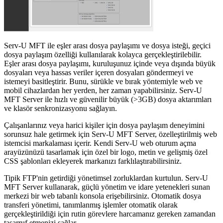
Serv-U MFT ile eşler arası dosya paylaşımı ve dosya isteği, geçici
dosya paylaşım özelliği kullanılarak kolayca gerçekleştirilebilir.
Eşler arası dosya paylaşımı, kuruluşunuz içinde veya dışında büyük
dosyaları veya hassas veriler içeren dosyaları göndermeyi ve
istemeyi basitleştirir. Bunu, sürükle ve bırak yöntemiyle web ve
mobil cihazlardan her yerden, her zaman yapabilirsiniz. Serv-U
MFT Server ile hızlı ve güvenilir büyük (>3GB) dosya aktarımları
ve klasör senkronizasyonu sağlayın.
Çalışanlarınız veya harici kişiler için dosya paylaşım deneyimini
sorunsuz hale getirmek için Serv-U MFT Server, özelleştirilmiş web
istemcisi markalaması içerir. Kendi Serv-U web oturum açma
arayüzünüzü tasarlamak için özel bir logo, metin ve gelişmiş özel
CSS şablonları ekleyerek markanızı farklılaştırabilirsiniz.
Tipik FTP'nin getirdiği yönetimsel zorluklardan kurtulun. Serv-U
MFT Server kullanarak, güçlü yönetim ve idare yetenekleri sunan
merkezi bir web tabanlı konsola erişebilirsiniz. Otomatik dosya
transferi yönetimi, tanımlanmış işlemler otomatik olarak
gerçekleştirildiği için rutin görevlere harcamanız gereken zamandan
tasarruf etmenizi sağlar.