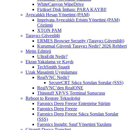
WhiteCanyon WipeDrive
Fiziksel Disk İmhası: PARA KAYBI!
Ayrıcalıklı Hesap Yönetimi (PAM)
Imprivata Ayrıcalıklı Erişim Yönetimi (PAM)
Çözümü
XTON PAM
Tarayıcı Güvenliği
ERMES Browser Security (Tarayıcı Güvenliği)
Kurumsal Güvenli Tarayıcı Nedir? 2026 Rehberi
Metin Editörü
UltraEdit Nedir?
Ekran Yakalama ve Kaydı
TechSmith Snagit
Uzak Masaüstü Uygulaması
RealVNC Nedir?
SecureCRT Sıkça Sorulan Sorular (SSS)
RealVNC’den RealONE
Thinstuff XP/VS Terminal Sunucusu
Reboot to Restore Teknolojisi
Faronics Deep Freeze Enterprise Sürüm
Faronics Deep Freeze
Faronics Deep Freeze Sıkça Sorulan Sorular
(SSS)
Faronics Insight: Sınıf Yönetimi Yazılımı
Güvenli Dosya Transferi