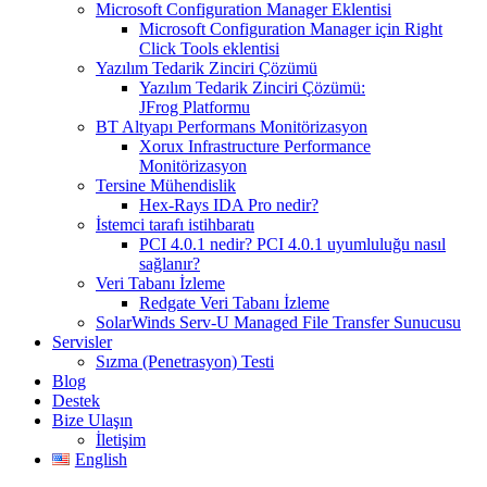
Microsoft Configuration Manager Eklentisi
Microsoft Configuration Manager için Right
Click Tools eklentisi
Yazılım Tedarik Zinciri Çözümü
Yazılım Tedarik Zinciri Çözümü:
JFrog Platformu
BT Altyapı Performans Monitörizasyon
Xorux Infrastructure Performance
Monitörizasyon
Tersine Mühendislik
Hex-Rays IDA Pro nedir?
İstemci tarafı istihbaratı
PCI 4.0.1 nedir? PCI 4.0.1 uyumluluğu nasıl
sağlanır?
Veri Tabanı İzleme
Redgate Veri Tabanı İzleme
SolarWinds Serv-U Managed File Transfer Sunucusu
Servisler
Sızma (Penetrasyon) Testi
Blog
Destek
Bize Ulaşın
İletişim
English