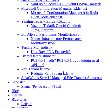
VanDyke SecureFX: Güvenli Dosya Transferi
Microsoft Configuration Manager Eklentisi
Microsoft Configuration Manager için Right
Click Tools eklentisi
Yazılım Tedarik Zinciri Çözümü
Yazılım Tedarik Zinciri Çözümü:
JFrog Platformu
BT Altyapı Performans Monitörizasyon
Xorux Infrastructure Performance
Monitörizasyon
Tersine Mühendislik
Hex-Rays IDA Pro nedir?
İstemci tarafı istihbaratı
PCI 4.0.1 nedir? PCI 4.0.1 uyumluluğu nasıl
sağlanır?
Veri Tabanı İzleme
Redgate Veri Tabanı İzleme
SolarWinds Serv-U Managed File Transfer Sunucusu
Servisler
Sızma (Penetrasyon) Testi
Blog
Destek
Bize Ulaşın
İletişim