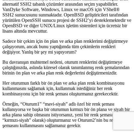
alternatif SSH2 tabanlı çözümler arasından seçim yapabilirler.
VanDyke Software, Windows, Linux ve macOS için VShell®
SSH2 sunucusunu sunmaktadır. OpenBSD geliştiricileri tarafından
yürütülen OpenSSH sunucu projesi de SSH2’yi desteklemektedir ve
OpenBSD ve diğer UNIX/Linux işletim sistemleri için ücretsiz bir
lisans altında mevcuttur.
Sadece bir çekim için ön plan ve arka plan renklerimi değiştirmeye
çalışıyorum, ancak bunu yaptığımda tüm çekimlerin renkleri
değişiyor. Yanlış bir şey mi yapıyorum?
Bu davranışın muhtemel nedeni, oturum renklerini değiştirmeye
çalıştığınızda, aslında küresel olarak tanımlanmış renk şemalarından
birinin ön plan ve arka plan renk değerlerini değiştirmenizdir.
Her oturumun farklı bir ön plan ve arka plan renk kombinasyonu
kullanmasını sağlamak için, kullanmak istediğiniz her renk
kombinasyonu için bir renk şeması oluşturmanız gerekecektir.
Örneğin, “Oturum1” “mavi-siyah” adlı özel bir renk şeması
kullanıyorsa ve başka bir oturumun kırmızı bir ön plana ve siyah bir
arka plana sahip olmasını istiyorsanız, yeni bir renk şeması (örneğin,
“kırmızı-siyah” olarak) oluşturmanız ve Oturum2’nin bu renk
şemasını kullanmasını sağlamanız gerekir.