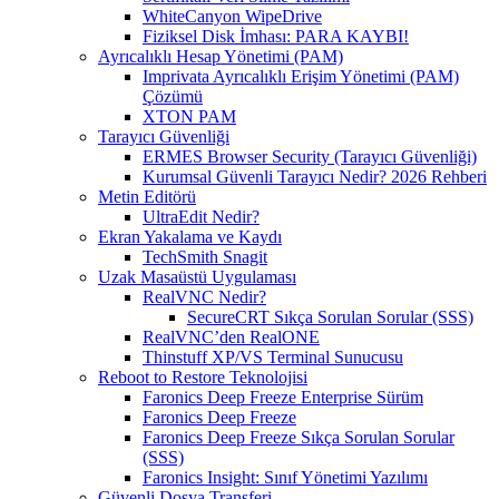
WhiteCanyon WipeDrive
Fiziksel Disk İmhası: PARA KAYBI!
Ayrıcalıklı Hesap Yönetimi (PAM)
Imprivata Ayrıcalıklı Erişim Yönetimi (PAM)
Çözümü
XTON PAM
Tarayıcı Güvenliği
ERMES Browser Security (Tarayıcı Güvenliği)
Kurumsal Güvenli Tarayıcı Nedir? 2026 Rehberi
Metin Editörü
UltraEdit Nedir?
Ekran Yakalama ve Kaydı
TechSmith Snagit
Uzak Masaüstü Uygulaması
RealVNC Nedir?
SecureCRT Sıkça Sorulan Sorular (SSS)
RealVNC’den RealONE
Thinstuff XP/VS Terminal Sunucusu
Reboot to Restore Teknolojisi
Faronics Deep Freeze Enterprise Sürüm
Faronics Deep Freeze
Faronics Deep Freeze Sıkça Sorulan Sorular
(SSS)
Faronics Insight: Sınıf Yönetimi Yazılımı
Güvenli Dosya Transferi