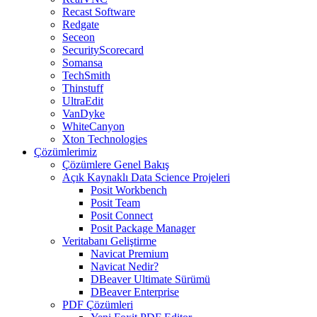
Recast Software
Redgate
Seceon
SecurityScorecard
Somansa
TechSmith
Thinstuff
UltraEdit
VanDyke
WhiteCanyon
Xton Technologies
Çözümlerimiz
Çözümlere Genel Bakış
Açık Kaynaklı Data Science Projeleri
Posit Workbench
Posit Team
Posit Connect
Posit Package Manager
Veritabanı Geliştirme
Navicat Premium
Navicat Nedir?
DBeaver Ultimate Sürümü
DBeaver Enterprise
PDF Çözümleri