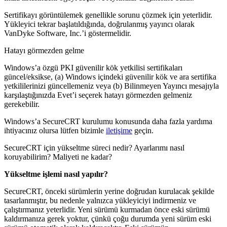
Sertifikayı görüntülemek genellikle sorunu çözmek için yeterlidir.
Yükleyici tekrar başlatıldığında, doğrulanmış yayıncı olarak
VanDyke Software, Inc.’i göstermelidir.
Hatayı görmezden gelme
Windows’a özgü PKI güvenilir kök yetkilisi sertifikaları
güncel/eksikse, (a) Windows içindeki güvenilir kök ve ara sertifika
yetkililerinizi güncellemeniz veya (b) Bilinmeyen Yayıncı mesajıyla
karşılaştığınızda Evet’i seçerek hatayı görmezden gelmeniz
gerekebilir.
Windows’a SecureCRT kurulumu konusunda daha fazla yardıma
ihtiyacınız olursa lütfen bizimle
iletişime
geçin.
SecureCRT için yükseltme süreci nedir? Ayarlarımı nasıl
koruyabilirim? Maliyeti ne kadar?
Yükseltme işlemi nasıl yapılır?
SecureCRT, önceki sürümlerin yerine doğrudan kurulacak şekilde
tasarlanmıştır, bu nedenle yalnızca yükleyiciyi indirmeniz ve
çalıştırmanız yeterlidir. Yeni sürümü kurmadan önce eski sürümü
kaldırmanıza gerek yoktur, çünkü çoğu durumda yeni sürüm eski