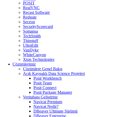
POSIT
RealVNC
Recast Software
Redgate
Seceon
SecurityScorecard
Somansa
TechSmith
Thinstuff
UltraEdit
VanDyke
WhiteCanyon
Xton Technologies
Çözümlerimiz
Çözümlere Genel Bakış
Açık Kaynaklı Data Science Projeleri
Posit Workbench
Posit Team
Posit Connect
Posit Package Manager
Veritabanı Geliştirme
Navicat Premium
Navicat Nedir?
DBeaver Ultimate Sürümü
DBeaver Enterprise