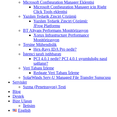
Microsoft Configuration Manager Eklentisi
Microsoft Configuration Manager için Right
Click Tools eklentisi
Yazılım Tedarik Zinciri Çözümü
Yazılım Tedarik Zinciri Çözümü:
JFrog Platformu
BT Altyapı Performans Monitörizasyon
Xorux Infrastructure Performance
Monitörizasyon
Tersine Mühendislik
Hex-Rays IDA Pro nedir?
İstemci tarafı istihbaratı
PCI 4.0.1 nedir? PCI 4.0.1 uyumluluğu nasıl
sağlanır?
Veri Tabanı İzleme
Redgate Veri Tabanı İzleme
SolarWinds Serv-U Managed File Transfer Sunucusu
Servisler
Sızma (Penetrasyon) Testi
Blog
Destek
Bize Ulaşın
İletişim
English