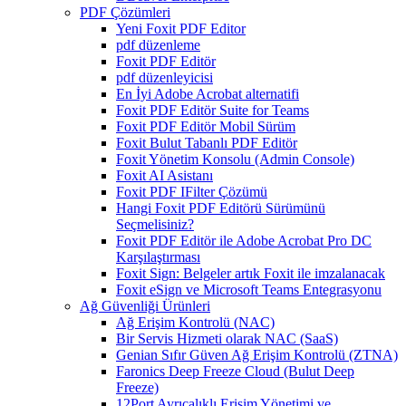
PDF Çözümleri
Yeni Foxit PDF Editor
pdf düzenleme
Foxit PDF Editör
pdf düzenleyicisi
En İyi Adobe Acrobat alternatifi
Foxit PDF Editör Suite for Teams
Foxit PDF Editör Mobil Sürüm
Foxit Bulut Tabanlı PDF Editör
Foxit Yönetim Konsolu (Admin Console)
Foxit AI Asistanı
Foxit PDF IFilter Çözümü
Hangi Foxit PDF Editörü Sürümünü
Seçmelisiniz?
Foxit PDF Editör ile Adobe Acrobat Pro DC
Karşılaştırması
Foxit Sign: Belgeler artık Foxit ile imzalanacak
Foxit eSign ve Microsoft Teams Entegrasyonu
Ağ Güvenliği Ürünleri
Ağ Erişim Kontrolü (NAC)
Bir Servis Hizmeti olarak NAC (SaaS)
Genian Sıfır Güven Ağ Erişim Kontrolü (ZTNA)
Faronics Deep Freeze Cloud (Bulut Deep
Freeze)
12Port Ayrıcalıklı Erişim Yönetimi ve