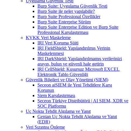
Uygulama Güvenlik Testi
Burp Suite: Uygulama Güvenlik Testi
Burp Suite ile neler yapılabilir?
Burp Suite Professional Özellikler
Burp Suite Enterprise Sürüm
Burp Suite Enterprise Edition ve Burp Suite
Professional Karşılaştırması
KVKK Veri Maskeleme
IRI Veri Koruma Süiti
IRI FieldShield: Yapılandırılmış Verinin
Maskelenmesi
IRI DarkShield: Yapılandırılmamış verilerinizi
arayın, bulun ve güvenli hale getirin
IRI CellShield: Kusursuz Microsoft EXCEL
Elektronik Tablo Güvenliği
Güvenlik Bilgileri ve Olay Yönetimi (SIEM)
Seceon aiSIEM ile Yeni Tehditlere Karşı
Korunun
Siem Karşılaştırması
Seceon Türkiye Distribütörü | AI SIEM, XDR ve
SOC Platformu
Uç Nokta Tehdit Algılama ve Yanıt
Genian Uç Nokta Tehdit Algılama ve Yanıt
(EDR)
Veri Sızıntısı Önleme