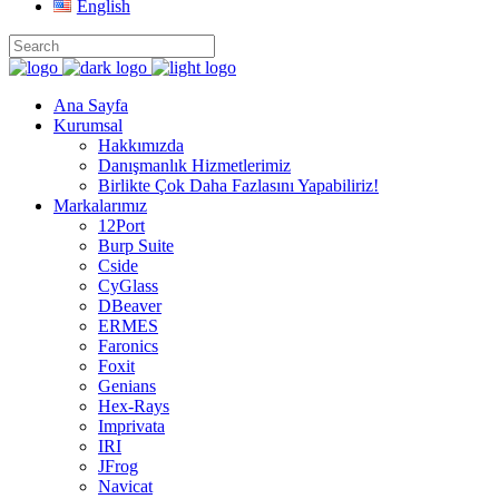
English
Ana Sayfa
Kurumsal
Hakkımızda
Danışmanlık Hizmetlerimiz
Birlikte Çok Daha Fazlasını Yapabiliriz!
Markalarımız
12Port
Burp Suite
Cside
CyGlass
DBeaver
ERMES
Faronics
Foxit
Genians
Hex-Rays
Imprivata
IRI
JFrog
Navicat