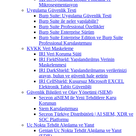
Mikrosegmentasyon
Uygulama Güvenlik Testi
Burp Suite: Uygulama Güvenlik Testi
Burp Suite ile neler yapılabilir?
Burp Suite Professional Özellikler
Burp Suite Enterprise Sürüm
Burp Suite Enterprise Edition ve Burp Suite
Professional Karşılaştırması
KVKK Veri Maskeleme
IRI Veri Koruma Süiti
IRI FieldShield: Yapılandırılmış Verinin
Maskelenmesi
IRI DarkShield: Yapılandırılmamış verilerinizi
arayın, bulun ve güvenli hale getirin
IRI CellShield: Kusursuz Microsoft EXCEL
Elektronik Tablo Güvenliği
Güvenlik Bilgileri ve Olay Yönetimi (SIEM)
Seceon aiSIEM ile Yeni Tehditlere Karşı
Korunun
Siem Karşılaştırması
Seceon Türkiye Distribütörü | AI SIEM, XDR ve
SOC Platformu
Uç Nokta Tehdit Algılama ve Yanıt
Genian Uç Nokta Tehdit Algılama ve Yanıt
(EDR)