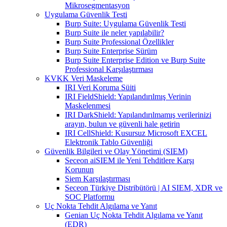
Mikrosegmentasyon
Uygulama Güvenlik Testi
Burp Suite: Uygulama Güvenlik Testi
Burp Suite ile neler yapılabilir?
Burp Suite Professional Özellikler
Burp Suite Enterprise Sürüm
Burp Suite Enterprise Edition ve Burp Suite
Professional Karşılaştırması
KVKK Veri Maskeleme
IRI Veri Koruma Süiti
IRI FieldShield: Yapılandırılmış Verinin
Maskelenmesi
IRI DarkShield: Yapılandırılmamış verilerinizi
arayın, bulun ve güvenli hale getirin
IRI CellShield: Kusursuz Microsoft EXCEL
Elektronik Tablo Güvenliği
Güvenlik Bilgileri ve Olay Yönetimi (SIEM)
Seceon aiSIEM ile Yeni Tehditlere Karşı
Korunun
Siem Karşılaştırması
Seceon Türkiye Distribütörü | AI SIEM, XDR ve
SOC Platformu
Uç Nokta Tehdit Algılama ve Yanıt
Genian Uç Nokta Tehdit Algılama ve Yanıt
(EDR)