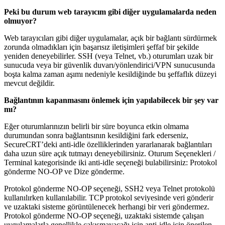
Peki bu durum web tarayıcım gibi diğer uygulamalarda neden
olmuyor?
Web tarayıcıları gibi diğer uygulamalar, açık bir bağlantı sürdürmek
zorunda olmadıkları için başarısız iletişimleri şeffaf bir şekilde
yeniden deneyebilirler. SSH (veya Telnet, vb.) oturumları uzak bir
sunucuda veya bir güvenlik duvarı/yönlendirici/VPN sunucusunda
boşta kalma zaman aşımı nedeniyle kesildiğinde bu şeffaflık düzeyi
mevcut değildir.
Bağlantının kapanmasını önlemek için yapılabilecek bir şey var
mı?
Eğer oturumlarınızın belirli bir süre boyunca etkin olmama
durumundan sonra bağlantısının kesildiğini fark ederseniz,
SecureCRT’deki anti-idle özelliklerinden yararlanarak bağlantıları
daha uzun süre açık tutmayı deneyebilirsiniz. Oturum Seçenekleri /
Terminal kategorisinde iki anti-idle seçeneği bulabilirsiniz: Protokol
gönderme NO-OP ve Dize gönderme.
Protokol gönderme NO-OP seçeneği, SSH2 veya Telnet protokolü
kullanılırken kullanılabilir. TCP protokol seviyesinde veri gönderir
ve uzaktaki sisteme görüntülenecek herhangi bir veri göndermez.
Protokol gönderme NO-OP seçeneği, uzaktaki sistemde çalışan
uygulamalarla genellikle çakışmayacağı için anti-idle için önerilen