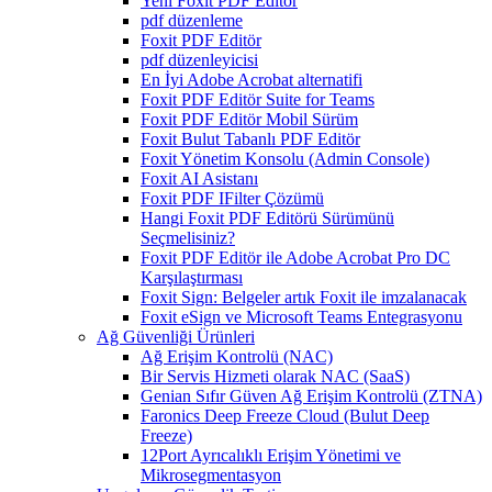
Yeni Foxit PDF Editor
pdf düzenleme
Foxit PDF Editör
pdf düzenleyicisi
En İyi Adobe Acrobat alternatifi
Foxit PDF Editör Suite for Teams
Foxit PDF Editör Mobil Sürüm
Foxit Bulut Tabanlı PDF Editör
Foxit Yönetim Konsolu (Admin Console)
Foxit AI Asistanı
Foxit PDF IFilter Çözümü
Hangi Foxit PDF Editörü Sürümünü
Seçmelisiniz?
Foxit PDF Editör ile Adobe Acrobat Pro DC
Karşılaştırması
Foxit Sign: Belgeler artık Foxit ile imzalanacak
Foxit eSign ve Microsoft Teams Entegrasyonu
Ağ Güvenliği Ürünleri
Ağ Erişim Kontrolü (NAC)
Bir Servis Hizmeti olarak NAC (SaaS)
Genian Sıfır Güven Ağ Erişim Kontrolü (ZTNA)
Faronics Deep Freeze Cloud (Bulut Deep
Freeze)
12Port Ayrıcalıklı Erişim Yönetimi ve
Mikrosegmentasyon