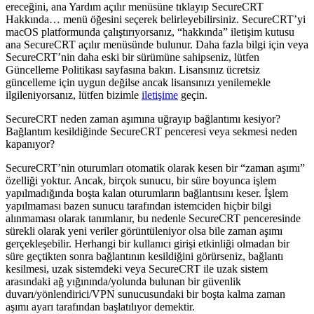
ereceğini, ana Yardım açılır menüsüne tıklayıp SecureCRT
Hakkında… menü öğesini seçerek belirleyebilirsiniz. SecureCRT’yi
macOS platformunda çalıştırıyorsanız, “hakkında” iletişim kutusu
ana SecureCRT açılır menüsünde bulunur. Daha fazla bilgi için veya
SecureCRT’nin daha eski bir sürümüne sahipseniz, lütfen
Güncelleme Politikası sayfasına bakın. Lisansınız ücretsiz
güncelleme için uygun değilse ancak lisansınızı yenilemekle
ilgileniyorsanız, lütfen bizimle
iletişime
geçin.
SecureCRT neden zaman aşımına uğrayıp bağlantımı kesiyor?
Bağlantım kesildiğinde SecureCRT penceresi veya sekmesi neden
kapanıyor?
SecureCRT’nin oturumları otomatik olarak kesen bir “zaman aşımı”
özelliği yoktur. Ancak, birçok sunucu, bir süre boyunca işlem
yapılmadığında boşta kalan oturumların bağlantısını keser. İşlem
yapılmaması bazen sunucu tarafından istemciden hiçbir bilgi
alınmaması olarak tanımlanır, bu nedenle SecureCRT penceresinde
sürekli olarak yeni veriler görüntüleniyor olsa bile zaman aşımı
gerçekleşebilir. Herhangi bir kullanıcı girişi etkinliği olmadan bir
süre geçtikten sonra bağlantının kesildiğini görürseniz, bağlantı
kesilmesi, uzak sistemdeki veya SecureCRT ile uzak sistem
arasındaki ağ yığınında/yolunda bulunan bir güvenlik
duvarı/yönlendirici/VPN sunucusundaki bir boşta kalma zaman
aşımı ayarı tarafından başlatılıyor demektir.