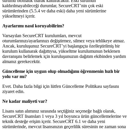
sürümü otomatik olarak kaldıracaktır. Eski sürümün
kaldırılmayabileceği durumlar, SecureCRT’nin çok eski
sürümlerinden (5.5.4 ve daha eski) daha yeni sürümlerine
yükseltmeyi içerir.
Ayarlarımı nasıl koruyabilirim?
Varsayılan SecureCRT kurulumları, mevcut
oturumlarınızı/ayarlarınızı değiştirmez, silmez veya tehlikeye atmaz.
Ancak, kuruluşunuz SecureCRT’yi başlangıçta özelleştirilmiş bir
kurulum kullanarak dağıttıysa, yükseltme kurulumunun beklenen
davranışını belirlemek için kuruluşunuzun dağıtım ekibinden yardım
almanız gerekecektir.
Güncelleme için uygun olup olmadığımı öğrenmenin hızlı bir
yolu var mı?
Evet. Daha fazla bilgi için lütfen Güncelleme Politikası sayfasını
ziyaret edin.
Ne kadar maliyeti var?
Lisans satın alımınız sırasında seçtiğiniz seçeneğe bağlı olarak,
SecureCRT lisansları 1 veya 3 yıl boyunca ürün güncellemelerine ve
teknik desteğe erişim içerir. SecureCRT 6.1 ve daha yeni
sürümlerinde, mevcut lisansınızın geçerlilik süresinin ne zaman sona