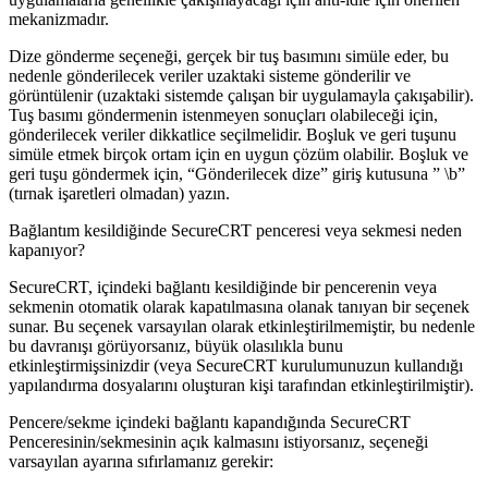
mekanizmadır.
Dize gönderme seçeneği, gerçek bir tuş basımını simüle eder, bu
nedenle gönderilecek veriler uzaktaki sisteme gönderilir ve
görüntülenir (uzaktaki sistemde çalışan bir uygulamayla çakışabilir).
Tuş basımı göndermenin istenmeyen sonuçları olabileceği için,
gönderilecek veriler dikkatlice seçilmelidir. Boşluk ve geri tuşunu
simüle etmek birçok ortam için en uygun çözüm olabilir. Boşluk ve
geri tuşu göndermek için, “Gönderilecek dize” giriş kutusuna ” \b”
(tırnak işaretleri olmadan) yazın.
Bağlantım kesildiğinde SecureCRT penceresi veya sekmesi neden
kapanıyor?
SecureCRT, içindeki bağlantı kesildiğinde bir pencerenin veya
sekmenin otomatik olarak kapatılmasına olanak tanıyan bir seçenek
sunar. Bu seçenek varsayılan olarak etkinleştirilmemiştir, bu nedenle
bu davranışı görüyorsanız, büyük olasılıkla bunu
etkinleştirmişsinizdir (veya SecureCRT kurulumunuzun kullandığı
yapılandırma dosyalarını oluşturan kişi tarafından etkinleştirilmiştir).
Pencere/sekme içindeki bağlantı kapandığında SecureCRT
Penceresinin/sekmesinin açık kalmasını istiyorsanız, seçeneği
varsayılan ayarına sıfırlamanız gerekir: