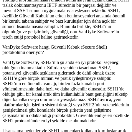
taslak dokümantasyonu IETF sürecinin bir parçası değildir ve
mevcut SSH1 sunucu uygulamalarıyla eşleşmemektedir. SSH1,
özellikle Güvenli Kabuk’un erken benimseyenleri arasında önemli
bir kurulu tabana sahiptir ve bazı kuruluşlar için daha açık bir
sunucu lisanslamasına sahiptir. Bununla birlikte, SSH2’nin
olgunluğu ve geliştirilmiş güvenliği, onu VanDyke Software’in
tercih ettiği protokol haline getirmektedir.
VanDyke Software hangi Güvenli Kabuk (Secure Shell)
protokolünü öneriyor?
VanDyke Software, SSH2’nin şu anda en iyi protokol seçeneği
olduğuna inanmaktadır. Sıfırdan yeniden tasarlanan SSH2,
potansiyel güvenlik açıklarını gidermek de dahil olmak üzere
SSH1’e göre birçok mimari ve pratik iyileştirmeye sahiptir.
SSH2’nin en önemli avantajı, birden fazla kanalda port
yönlendirmesinin daha hızlı ve daha güvenilir olmasıdır. SSH1’de
olduğu gibi, bir kanal artık tüm kullanılabilir bant genişliğini tüketip
diğer kanalları veya oturumları yavaşlatamaz. SSH2 ayrıca, yeni
platformlar için işletim sistemi desteği veya SSH2’nin yeteneklerinin
genişletilmesi gibi konularda birçok şirketin yeni geliştirme
çalışmalarının odaklandığı protokoldür. Güvenlik endişeleri özellikle
SSH2 protokolünde en iyi şekilde ele alınmaktadır.
Lisanslama nedenleriyle SSH1 sunucuları kullanan kuruluşlar artık