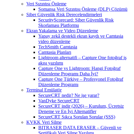
Veri Sızıntısı Önleme
Somansa Veri Sızıntısı Önleme (DLP) Çözümü
Siber Güvenlik Risk Derecelendirmeleri
SecurityScorecard: Siber Güvenlik Risk
Skorlaması Platformu
Ekran Yakalama ve Video Düzenleme
Yapay zekâ destekli ekran kaydı ve Camtasia
video düzenleme
TechSmith Camtasia
Camtasia Planları
Lightroom alternatifi – Capture One fotoğraf iş
akışı yazılımı
Capture One vs Lightroom: Hangi Fotoğraf
Düzenleme Programı Daha İyi?
Capture One Türkiye – Profesyonel Fotoğraf
Düzenleme Programı
Terminal Emülatör
SecureCRT nedir? Ne işe yarar?
VanDyke SecureCRT
SecureCRT indir (2026) – Kurulum, Ücretsiz
Deneme ve En İyi Alternatifler
SecureCRT Sıkça Sorulan Sorular (SSS)
KVKK Veri Silme
BITRASER DATA ERASER – Güvenli ve
Sertifikalı Veri Silme Yazılımı