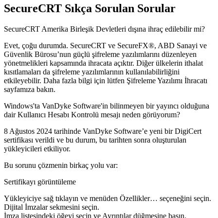
SecureCRT Sıkça Sorulan Sorular
SecureCRT Amerika Birleşik Devletleri dışına ihraç edilebilir mi?
Evet, çoğu durumda. SecureCRT ve SecureFX®, ABD Sanayi ve
Güvenlik Bürosu’nun güçlü şifreleme yazılımlarını düzenleyen
yönetmelikleri kapsamında ihracata açıktır. Diğer ülkelerin ithalat
kısıtlamaları da şifreleme yazılımlarının kullanılabilirliğini
etkileyebilir. Daha fazla bilgi için lütfen Şifreleme Yazılımı İhracatı
sayfamıza bakın.
Windows'ta VanDyke Software'in bilinmeyen bir yayıncı olduğuna
dair Kullanıcı Hesabı Kontrolü mesajı neden görüyorum?
8 Ağustos 2024 tarihinde VanDyke Software’e yeni bir DigiCert
sertifikası verildi ve bu durum, bu tarihten sonra oluşturulan
yükleyicileri etkiliyor.
Bu sorunu çözmenin birkaç yolu var:
Sertifikayı görüntüleme
Yükleyiciye sağ tıklayın ve menüden Özellikler… seçeneğini seçin.
Dijital İmzalar sekmesini seçin.
İmza listesindeki öğeyi seçin ve Ayrıntılar düğmesine basın.