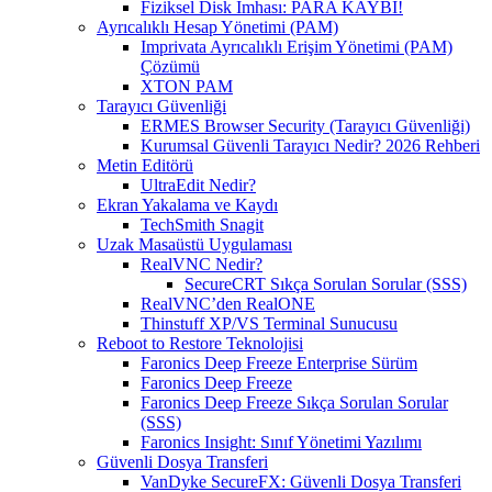
Fiziksel Disk İmhası: PARA KAYBI!
Ayrıcalıklı Hesap Yönetimi (PAM)
Imprivata Ayrıcalıklı Erişim Yönetimi (PAM)
Çözümü
XTON PAM
Tarayıcı Güvenliği
ERMES Browser Security (Tarayıcı Güvenliği)
Kurumsal Güvenli Tarayıcı Nedir? 2026 Rehberi
Metin Editörü
UltraEdit Nedir?
Ekran Yakalama ve Kaydı
TechSmith Snagit
Uzak Masaüstü Uygulaması
RealVNC Nedir?
SecureCRT Sıkça Sorulan Sorular (SSS)
RealVNC’den RealONE
Thinstuff XP/VS Terminal Sunucusu
Reboot to Restore Teknolojisi
Faronics Deep Freeze Enterprise Sürüm
Faronics Deep Freeze
Faronics Deep Freeze Sıkça Sorulan Sorular
(SSS)
Faronics Insight: Sınıf Yönetimi Yazılımı
Güvenli Dosya Transferi
VanDyke SecureFX: Güvenli Dosya Transferi