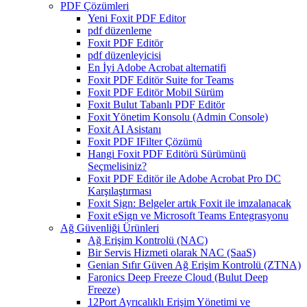
PDF Çözümleri
Yeni Foxit PDF Editor
pdf düzenleme
Foxit PDF Editör
pdf düzenleyicisi
En İyi Adobe Acrobat alternatifi
Foxit PDF Editör Suite for Teams
Foxit PDF Editör Mobil Sürüm
Foxit Bulut Tabanlı PDF Editör
Foxit Yönetim Konsolu (Admin Console)
Foxit AI Asistanı
Foxit PDF IFilter Çözümü
Hangi Foxit PDF Editörü Sürümünü
Seçmelisiniz?
Foxit PDF Editör ile Adobe Acrobat Pro DC
Karşılaştırması
Foxit Sign: Belgeler artık Foxit ile imzalanacak
Foxit eSign ve Microsoft Teams Entegrasyonu
Ağ Güvenliği Ürünleri
Ağ Erişim Kontrolü (NAC)
Bir Servis Hizmeti olarak NAC (SaaS)
Genian Sıfır Güven Ağ Erişim Kontrolü (ZTNA)
Faronics Deep Freeze Cloud (Bulut Deep
Freeze)
12Port Ayrıcalıklı Erişim Yönetimi ve