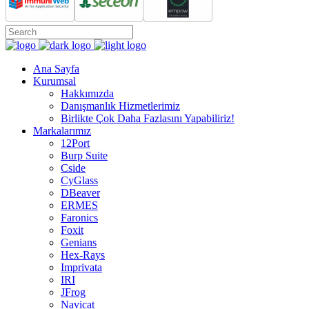
Ana Sayfa
Kurumsal
Hakkımızda
Danışmanlık Hizmetlerimiz
Birlikte Çok Daha Fazlasını Yapabiliriz!
Markalarımız
12Port
Burp Suite
Cside
CyGlass
DBeaver
ERMES
Faronics
Foxit
Genians
Hex-Rays
Imprivata
IRI
JFrog
Navicat