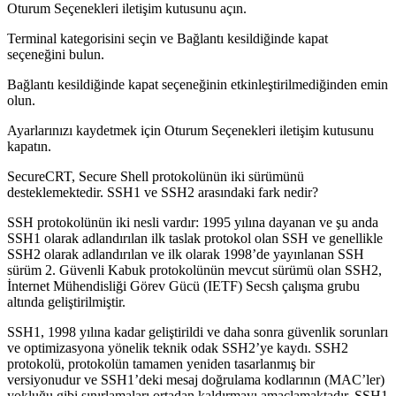
Oturum Seçenekleri iletişim kutusunu açın.
Terminal kategorisini seçin ve Bağlantı kesildiğinde kapat
seçeneğini bulun.
Bağlantı kesildiğinde kapat seçeneğinin etkinleştirilmediğinden emin
olun.
Ayarlarınızı kaydetmek için Oturum Seçenekleri iletişim kutusunu
kapatın.
SecureCRT, Secure Shell protokolünün iki sürümünü
desteklemektedir. SSH1 ve SSH2 arasındaki fark nedir?
SSH protokolünün iki nesli vardır: 1995 yılına dayanan ve şu anda
SSH1 olarak adlandırılan ilk taslak protokol olan SSH ve genellikle
SSH2 olarak adlandırılan ve ilk olarak 1998’de yayınlanan SSH
sürüm 2. Güvenli Kabuk protokolünün mevcut sürümü olan SSH2,
İnternet Mühendisliği Görev Gücü (IETF) Secsh çalışma grubu
altında geliştirilmiştir.
SSH1, 1998 yılına kadar geliştirildi ve daha sonra güvenlik sorunları
ve optimizasyona yönelik teknik odak SSH2’ye kaydı. SSH2
protokolü, protokolün tamamen yeniden tasarlanmış bir
versiyonudur ve SSH1’deki mesaj doğrulama kodlarının (MAC’ler)
yokluğu gibi sınırlamaları ortadan kaldırmayı amaçlamaktadır. SSH1