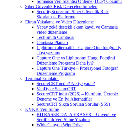
Somansa Veri Sızıntısı Önleme (DLP) Çözümü
Siber Güvenlik Risk Derecelendirmeleri
SecurityScorecard: Siber Güvenlik Risk
Skorlaması Platformu
Ekran Yakalama ve Video Düzenleme
Yapay zekâ destekli ekran kaydı ve Camtasia
video düzenleme
TechSmith Camtasia
Camtasia Planları
Lightroom alternatifi – Capture One fotoğraf iş
akışı yazılımı
Capture One vs Lightroom: Hangi Fotoğraf
Düzenleme Programı Daha İyi?
Capture One Türkiye – Profesyonel Fotoğraf
Düzenleme Programı
Terminal Emülatör
SecureCRT nedir? Ne işe yarar?
VanDyke SecureCRT
SecureCRT indir (2026) – Kurulum, Ücretsiz
Deneme ve En İyi Alternatifler
SecureCRT Sıkça Sorulan Sorular (SSS)
KVKK Veri Silme
BITRASER DATA ERASER – Güvenli ve
Sertifikalı Veri Silme Yazılımı
WhiteCanyon WipeDrive