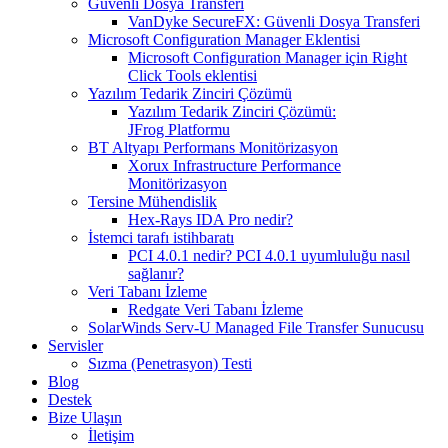
Güvenli Dosya Transferi
VanDyke SecureFX: Güvenli Dosya Transferi
Microsoft Configuration Manager Eklentisi
Microsoft Configuration Manager için Right
Click Tools eklentisi
Yazılım Tedarik Zinciri Çözümü
Yazılım Tedarik Zinciri Çözümü:
JFrog Platformu
BT Altyapı Performans Monitörizasyon
Xorux Infrastructure Performance
Monitörizasyon
Tersine Mühendislik
Hex-Rays IDA Pro nedir?
İstemci tarafı istihbaratı
PCI 4.0.1 nedir? PCI 4.0.1 uyumluluğu nasıl
sağlanır?
Veri Tabanı İzleme
Redgate Veri Tabanı İzleme
SolarWinds Serv-U Managed File Transfer Sunucusu
Servisler
Sızma (Penetrasyon) Testi
Blog
Destek
Bize Ulaşın
İletişim