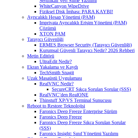
Sertifikalı Veri Silme Yazılımı
WhiteCanyon WipeDrive
Fiziksel Disk İmhası: PARA KAYBI!
Ayrıcalıklı Hesap Yönetimi (PAM)
Imprivata Ayrıcalıklı Erişim Yönetimi (PAM)
Çözümü
XTON PAM
Tarayıcı Güvenliği
ERMES Browser Security (Tarayıcı Güvenliği)
Kurumsal Güvenli Tarayıcı Nedir? 2026 Rehberi
Metin Editörü
UltraEdit Nedir?
Ekran Yakalama ve Kaydı
TechSmith Snagit
Uzak Masaüstü Uygulaması
RealVNC Nedir?
SecureCRT Sıkça Sorulan Sorular (SSS)
RealVNC’den RealONE
Thinstuff XP/VS Terminal Sunucusu
Reboot to Restore Teknolojisi
Faronics Deep Freeze Enterprise Sürüm
Faronics Deep Freeze
Faronics Deep Freeze Sıkça Sorulan Sorular
(SSS)
Faronics Insight: Sınıf Yönetimi Yazılımı