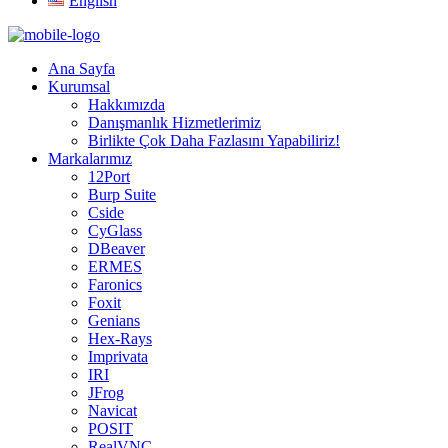
English
Ana Sayfa
Kurumsal
Hakkımızda
Danışmanlık Hizmetlerimiz
Birlikte Çok Daha Fazlasını Yapabiliriz!
Markalarımız
12Port
Burp Suite
Cside
CyGlass
DBeaver
ERMES
Faronics
Foxit
Genians
Hex-Rays
Imprivata
IRI
JFrog
Navicat
POSIT
RealVNC