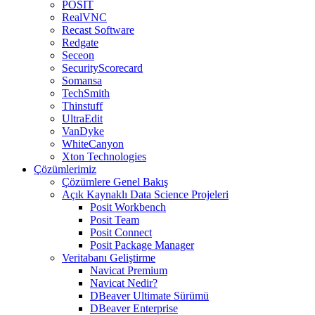
POSIT
RealVNC
Recast Software
Redgate
Seceon
SecurityScorecard
Somansa
TechSmith
Thinstuff
UltraEdit
VanDyke
WhiteCanyon
Xton Technologies
Çözümlerimiz
Çözümlere Genel Bakış
Açık Kaynaklı Data Science Projeleri
Posit Workbench
Posit Team
Posit Connect
Posit Package Manager
Veritabanı Geliştirme
Navicat Premium
Navicat Nedir?
DBeaver Ultimate Sürümü
DBeaver Enterprise