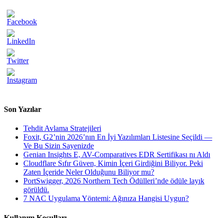
Son Yazılar
Tehdit Avlama Stratejileri
Foxit, G2’nin 2026’nın En İyi Yazılımları Listesine Seçildi —
Ve Bu Sizin Sayenizde
Genian Insights E, AV-Comparatives EDR Sertifikası nı Aldı
Cloudflare Sıfır Güven, Kimin İçeri Girdiğini Biliyor. Peki
Zaten İçeride Neler Olduğunu Biliyor mu?
PortSwigger, 2026 Northern Tech Ödülleri’nde ödüle layık
görüldü.
7 NAC Uygulama Yöntemi: Ağınıza Hangisi Uygun?
Kullanım Koşulları