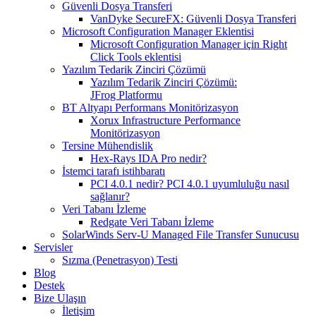
Güvenli Dosya Transferi
VanDyke SecureFX: Güvenli Dosya Transferi
Microsoft Configuration Manager Eklentisi
Microsoft Configuration Manager için Right
Click Tools eklentisi
Yazılım Tedarik Zinciri Çözümü
Yazılım Tedarik Zinciri Çözümü:
JFrog Platformu
BT Altyapı Performans Monitörizasyon
Xorux Infrastructure Performance
Monitörizasyon
Tersine Mühendislik
Hex-Rays IDA Pro nedir?
İstemci tarafı istihbaratı
PCI 4.0.1 nedir? PCI 4.0.1 uyumluluğu nasıl
sağlanır?
Veri Tabanı İzleme
Redgate Veri Tabanı İzleme
SolarWinds Serv-U Managed File Transfer Sunucusu
Servisler
Sızma (Penetrasyon) Testi
Blog
Destek
Bize Ulaşın
İletişim