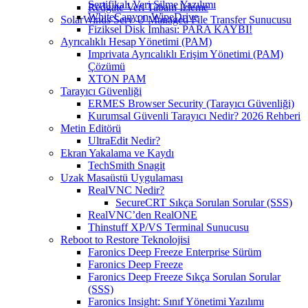
Sertifikalı Veri Silme Yazılımı
Redgate Veri Tabanı İzleme
WhiteCanyon WipeDrive
SolarWinds Serv-U Managed File Transfer Sunucusu
Fiziksel Disk İmhası: PARA KAYBI!
Ayrıcalıklı Hesap Yönetimi (PAM)
Imprivata Ayrıcalıklı Erişim Yönetimi (PAM)
Çözümü
XTON PAM
Tarayıcı Güvenliği
ERMES Browser Security (Tarayıcı Güvenliği)
Kurumsal Güvenli Tarayıcı Nedir? 2026 Rehberi
Metin Editörü
UltraEdit Nedir?
Ekran Yakalama ve Kaydı
TechSmith Snagit
Uzak Masaüstü Uygulaması
RealVNC Nedir?
SecureCRT Sıkça Sorulan Sorular (SSS)
RealVNC’den RealONE
Thinstuff XP/VS Terminal Sunucusu
Reboot to Restore Teknolojisi
Faronics Deep Freeze Enterprise Sürüm
Faronics Deep Freeze
Faronics Deep Freeze Sıkça Sorulan Sorular
(SSS)
Faronics Insight: Sınıf Yönetimi Yazılımı