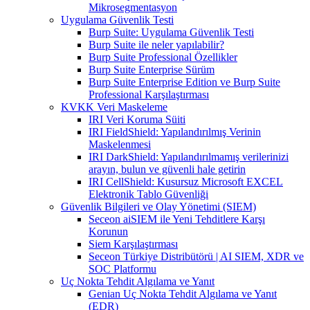
Mikrosegmentasyon
Uygulama Güvenlik Testi
Burp Suite: Uygulama Güvenlik Testi
Burp Suite ile neler yapılabilir?
Burp Suite Professional Özellikler
Burp Suite Enterprise Sürüm
Burp Suite Enterprise Edition ve Burp Suite
Professional Karşılaştırması
KVKK Veri Maskeleme
IRI Veri Koruma Süiti
IRI FieldShield: Yapılandırılmış Verinin
Maskelenmesi
IRI DarkShield: Yapılandırılmamış verilerinizi
arayın, bulun ve güvenli hale getirin
IRI CellShield: Kusursuz Microsoft EXCEL
Elektronik Tablo Güvenliği
Güvenlik Bilgileri ve Olay Yönetimi (SIEM)
Seceon aiSIEM ile Yeni Tehditlere Karşı
Korunun
Siem Karşılaştırması
Seceon Türkiye Distribütörü | AI SIEM, XDR ve
SOC Platformu
Uç Nokta Tehdit Algılama ve Yanıt
Genian Uç Nokta Tehdit Algılama ve Yanıt
(EDR)