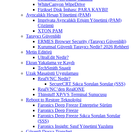
WhiteCanyon WipeDrive
Fiziksel Disk İmhası: PARA KAYBI!
Ayrıcalıklı Hesap Yönetimi (PAM)
Imprivata Ayrıcalıklı Erişim Yönetimi (PAM)
Çözümü
XTON PAM
Tarayıcı Güvenliği
ERMES Browser Security (Tarayıcı Güvenliği)
Kurumsal Güvenli Tarayıcı Nedir? 2026 Rehberi
Metin Editörü
UltraEdit Nedir?
Ekran Yakalama ve Kaydı
TechSmith Snagit
Uzak Masaüstü Uygulaması
RealVNC Nedir?
SecureCRT Sıkça Sorulan Sorular (SSS)
RealVNC’den RealONE
Thinstuff XP/VS Terminal Sunucusu
Reboot to Restore Teknolojisi
Faronics Deep Freeze Enterprise Sürüm
Faronics Deep Freeze
Faronics Deep Freeze Sıkça Sorulan Sorular
(SSS)
Faronics Insight: Sınıf Yönetimi Yazılımı
Güvenli Dosya Transferi