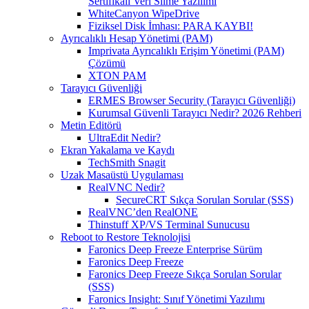
Sertifikalı Veri Silme Yazılımı
WhiteCanyon WipeDrive
Fiziksel Disk İmhası: PARA KAYBI!
Ayrıcalıklı Hesap Yönetimi (PAM)
Imprivata Ayrıcalıklı Erişim Yönetimi (PAM)
Çözümü
XTON PAM
Tarayıcı Güvenliği
ERMES Browser Security (Tarayıcı Güvenliği)
Kurumsal Güvenli Tarayıcı Nedir? 2026 Rehberi
Metin Editörü
UltraEdit Nedir?
Ekran Yakalama ve Kaydı
TechSmith Snagit
Uzak Masaüstü Uygulaması
RealVNC Nedir?
SecureCRT Sıkça Sorulan Sorular (SSS)
RealVNC’den RealONE
Thinstuff XP/VS Terminal Sunucusu
Reboot to Restore Teknolojisi
Faronics Deep Freeze Enterprise Sürüm
Faronics Deep Freeze
Faronics Deep Freeze Sıkça Sorulan Sorular
(SSS)
Faronics Insight: Sınıf Yönetimi Yazılımı