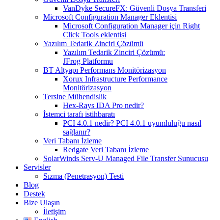
VanDyke SecureFX: Güvenli Dosya Transferi
Microsoft Configuration Manager Eklentisi
Microsoft Configuration Manager için Right
Click Tools eklentisi
Yazılım Tedarik Zinciri Çözümü
Yazılım Tedarik Zinciri Çözümü:
JFrog Platformu
BT Altyapı Performans Monitörizasyon
Xorux Infrastructure Performance
Monitörizasyon
Tersine Mühendislik
Hex-Rays IDA Pro nedir?
İstemci tarafı istihbaratı
PCI 4.0.1 nedir? PCI 4.0.1 uyumluluğu nasıl
sağlanır?
Veri Tabanı İzleme
Redgate Veri Tabanı İzleme
SolarWinds Serv-U Managed File Transfer Sunucusu
Servisler
Sızma (Penetrasyon) Testi
Blog
Destek
Bize Ulaşın
İletişim