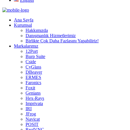
English
Ana Sayfa
Kurumsal
Hakkımızda
Danışmanlık Hizmetlerimiz
Birlikte Çok Daha Fazlasını Yapabiliriz!
Markalarımız
12Port
Burp Suite
Cside
CyGlass
DBeaver
ERMES
Faronics
Foxit
Genians
Hex-Rays
Imprivata
IRI
JFrog
Navicat
POSIT
RealVNC