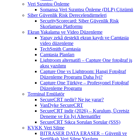
Veri Sızıntısı Önleme
Somansa Veri Sızıntısı Önleme (DLP) Çözümü
Siber Güvenlik Risk Derecelendirmeleri
SecurityScorecard: Siber Güvenlik Risk
Skorlaması Platformu
Ekran Yakalama ve Video Düzenleme
Yapay zekâ destekli ekran kaydı ve Camtasia
video düzenleme
TechSmith Camtasia
Camtasia Planları
Lightroom alternatifi – Capture One fotoğraf iş
akışı yazılımı
Capture One vs Lightroom: Hangi Fotoğraf
Düzenleme Programı Daha İyi?
Capture One Türkiye – Profesyonel Fotoğraf
Düzenleme Programı
Terminal Emülatör
SecureCRT nedir? Ne işe yarar?
VanDyke SecureCRT
SecureCRT indir (2026) – Kurulum, Ücretsiz
Deneme ve En İyi Alternatifler
SecureCRT Sıkça Sorulan Sorular (SSS)
KVKK Veri Silme
BITRASER DATA ERASER – Güvenli ve
Sertifikalı Veri Silme Yazılımı