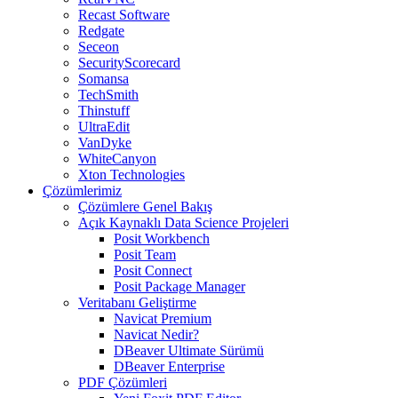
Recast Software
Redgate
Seceon
SecurityScorecard
Somansa
TechSmith
Thinstuff
UltraEdit
VanDyke
WhiteCanyon
Xton Technologies
Çözümlerimiz
Çözümlere Genel Bakış
Açık Kaynaklı Data Science Projeleri
Posit Workbench
Posit Team
Posit Connect
Posit Package Manager
Veritabanı Geliştirme
Navicat Premium
Navicat Nedir?
DBeaver Ultimate Sürümü
DBeaver Enterprise
PDF Çözümleri