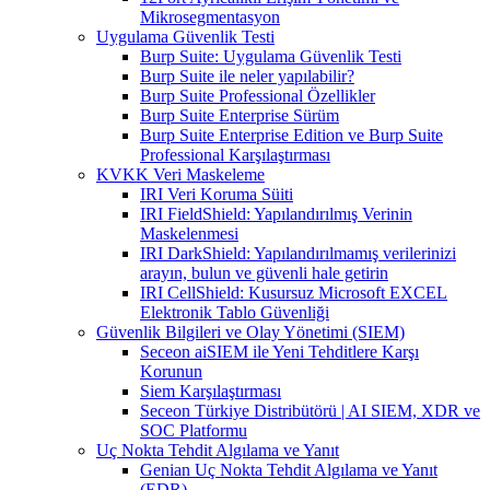
Mikrosegmentasyon
Uygulama Güvenlik Testi
Burp Suite: Uygulama Güvenlik Testi
Burp Suite ile neler yapılabilir?
Burp Suite Professional Özellikler
Burp Suite Enterprise Sürüm
Burp Suite Enterprise Edition ve Burp Suite
Professional Karşılaştırması
KVKK Veri Maskeleme
IRI Veri Koruma Süiti
IRI FieldShield: Yapılandırılmış Verinin
Maskelenmesi
IRI DarkShield: Yapılandırılmamış verilerinizi
arayın, bulun ve güvenli hale getirin
IRI CellShield: Kusursuz Microsoft EXCEL
Elektronik Tablo Güvenliği
Güvenlik Bilgileri ve Olay Yönetimi (SIEM)
Seceon aiSIEM ile Yeni Tehditlere Karşı
Korunun
Siem Karşılaştırması
Seceon Türkiye Distribütörü | AI SIEM, XDR ve
SOC Platformu
Uç Nokta Tehdit Algılama ve Yanıt
Genian Uç Nokta Tehdit Algılama ve Yanıt
(EDR)