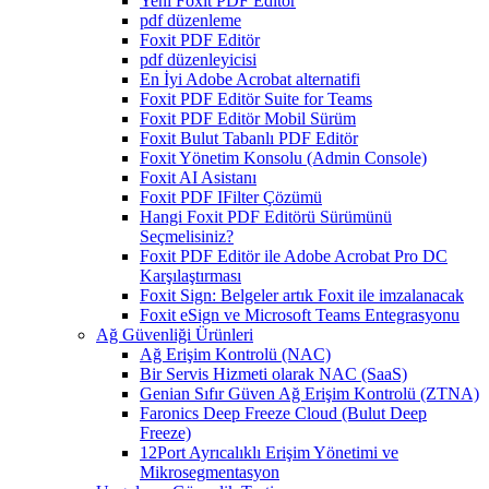
Yeni Foxit PDF Editor
pdf düzenleme
Foxit PDF Editör
pdf düzenleyicisi
En İyi Adobe Acrobat alternatifi
Foxit PDF Editör Suite for Teams
Foxit PDF Editör Mobil Sürüm
Foxit Bulut Tabanlı PDF Editör
Foxit Yönetim Konsolu (Admin Console)
Foxit AI Asistanı
Foxit PDF IFilter Çözümü
Hangi Foxit PDF Editörü Sürümünü
Seçmelisiniz?
Foxit PDF Editör ile Adobe Acrobat Pro DC
Karşılaştırması
Foxit Sign: Belgeler artık Foxit ile imzalanacak
Foxit eSign ve Microsoft Teams Entegrasyonu
Ağ Güvenliği Ürünleri
Ağ Erişim Kontrolü (NAC)
Bir Servis Hizmeti olarak NAC (SaaS)
Genian Sıfır Güven Ağ Erişim Kontrolü (ZTNA)
Faronics Deep Freeze Cloud (Bulut Deep
Freeze)
12Port Ayrıcalıklı Erişim Yönetimi ve
Mikrosegmentasyon