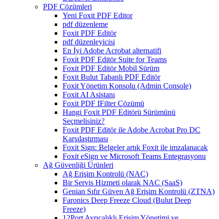
PDF Çözümleri
Yeni Foxit PDF Editor
pdf düzenleme
Foxit PDF Editör
pdf düzenleyicisi
En İyi Adobe Acrobat alternatifi
Foxit PDF Editör Suite for Teams
Foxit PDF Editör Mobil Sürüm
Foxit Bulut Tabanlı PDF Editör
Foxit Yönetim Konsolu (Admin Console)
Foxit AI Asistanı
Foxit PDF IFilter Çözümü
Hangi Foxit PDF Editörü Sürümünü
Seçmelisiniz?
Foxit PDF Editör ile Adobe Acrobat Pro DC
Karşılaştırması
Foxit Sign: Belgeler artık Foxit ile imzalanacak
Foxit eSign ve Microsoft Teams Entegrasyonu
Ağ Güvenliği Ürünleri
Ağ Erişim Kontrolü (NAC)
Bir Servis Hizmeti olarak NAC (SaaS)
Genian Sıfır Güven Ağ Erişim Kontrolü (ZTNA)
Faronics Deep Freeze Cloud (Bulut Deep
Freeze)
12Port Ayrıcalıklı Erişim Yönetimi ve