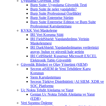
Uygulama Güvenlik Testi
Burp Suite: Uygulama Güvenlik Testi
Burp Suite ile neler yapılabilir?
Burp Suite Professional Özellikler
Burp Suite Enterprise Sürüm
Burp Suite Enterprise Edition ve Burp Suite
Professional Karşılaştırması
KVKK Veri Maskeleme
IRI Veri Koruma Süiti
IRI FieldShield: Yapılandırılmış Verinin
Maskelenmesi
IRI DarkShield: Yapılandırılmamış verilerinizi
arayın, bulun ve güvenli hale getirin
IRI CellShield: Kusursuz Microsoft EXCEL
Elektronik Tablo Güvenliği
Güvenlik Bilgileri ve Olay Yönetimi (SIEM)
Seceon aiSIEM ile Yeni Tehditlere Karşı
Korunun
Siem Karşılaştırması
Seceon Türkiye Distribütörü | AI SIEM, XDR ve
SOC Platformu
Uç Nokta Tehdit Algılama ve Yanıt
Genian Uç Nokta Tehdit Algılama ve Yanıt
(EDR)
Veri Sızıntısı Önleme