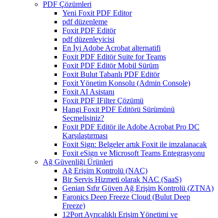
PDF Çözümleri
Yeni Foxit PDF Editor
pdf düzenleme
Foxit PDF Editör
pdf düzenleyicisi
En İyi Adobe Acrobat alternatifi
Foxit PDF Editör Suite for Teams
Foxit PDF Editör Mobil Sürüm
Foxit Bulut Tabanlı PDF Editör
Foxit Yönetim Konsolu (Admin Console)
Foxit AI Asistanı
Foxit PDF IFilter Çözümü
Hangi Foxit PDF Editörü Sürümünü
Seçmelisiniz?
Foxit PDF Editör ile Adobe Acrobat Pro DC
Karşılaştırması
Foxit Sign: Belgeler artık Foxit ile imzalanacak
Foxit eSign ve Microsoft Teams Entegrasyonu
Ağ Güvenliği Ürünleri
Ağ Erişim Kontrolü (NAC)
Bir Servis Hizmeti olarak NAC (SaaS)
Genian Sıfır Güven Ağ Erişim Kontrolü (ZTNA)
Faronics Deep Freeze Cloud (Bulut Deep
Freeze)
12Port Ayrıcalıklı Erişim Yönetimi ve