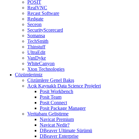
POSIT
RealVNC
Recast Software
Redgate
Seceon
SecurityScorecard
Somansa
TechSmith
Thinstuff
UltraEdit
VanDyke
WhiteCanyon
Xton Technologies
Çözümlerimiz
Çözümlere Genel Bakış
Açık Kaynaklı Data Science Projeleri
Posit Workbench
Posit Team
Posit Connect
Posit Package Manager
Veritabanı Geliştirme
Navicat Premium
Navicat Nedir?
DBeaver Ultimate Sürümü
DBeaver Enterprise