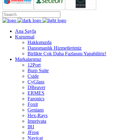
Ana Sayfa
Kurumsal
Hakkımızda
Danışmanlık Hizmetlerimiz
Birlikte Çok Daha Fazlasını Yapabiliriz!
Markalarımız
12Port
Burp Suite
Cside
CyGlass
DBeaver
ERMES
Faronics
Foxit
Genians
Hex-Rays
Imprivata
IRI
JFrog
Navicat