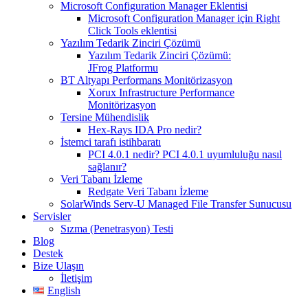
Microsoft Configuration Manager Eklentisi
Microsoft Configuration Manager için Right
Click Tools eklentisi
Yazılım Tedarik Zinciri Çözümü
Yazılım Tedarik Zinciri Çözümü:
JFrog Platformu
BT Altyapı Performans Monitörizasyon
Xorux Infrastructure Performance
Monitörizasyon
Tersine Mühendislik
Hex-Rays IDA Pro nedir?
İstemci tarafı istihbaratı
PCI 4.0.1 nedir? PCI 4.0.1 uyumluluğu nasıl
sağlanır?
Veri Tabanı İzleme
Redgate Veri Tabanı İzleme
SolarWinds Serv-U Managed File Transfer Sunucusu
Servisler
Sızma (Penetrasyon) Testi
Blog
Destek
Bize Ulaşın
İletişim
English