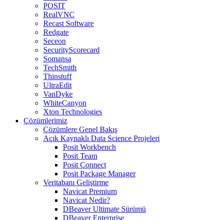
POSIT
RealVNC
Recast Software
Redgate
Seceon
SecurityScorecard
Somansa
TechSmith
Thinstuff
UltraEdit
VanDyke
WhiteCanyon
Xton Technologies
Çözümlerimiz
Çözümlere Genel Bakış
Açık Kaynaklı Data Science Projeleri
Posit Workbench
Posit Team
Posit Connect
Posit Package Manager
Veritabanı Geliştirme
Navicat Premium
Navicat Nedir?
DBeaver Ultimate Sürümü
DBeaver Enterprise