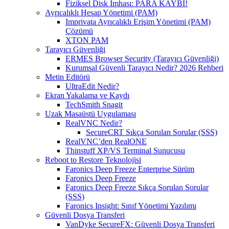
Fiziksel Disk İmhası: PARA KAYBI!
Ayrıcalıklı Hesap Yönetimi (PAM)
Imprivata Ayrıcalıklı Erişim Yönetimi (PAM)
Çözümü
XTON PAM
Tarayıcı Güvenliği
ERMES Browser Security (Tarayıcı Güvenliği)
Kurumsal Güvenli Tarayıcı Nedir? 2026 Rehberi
Metin Editörü
UltraEdit Nedir?
Ekran Yakalama ve Kaydı
TechSmith Snagit
Uzak Masaüstü Uygulaması
RealVNC Nedir?
SecureCRT Sıkça Sorulan Sorular (SSS)
RealVNC’den RealONE
Thinstuff XP/VS Terminal Sunucusu
Reboot to Restore Teknolojisi
Faronics Deep Freeze Enterprise Sürüm
Faronics Deep Freeze
Faronics Deep Freeze Sıkça Sorulan Sorular
(SSS)
Faronics Insight: Sınıf Yönetimi Yazılımı
Güvenli Dosya Transferi
VanDyke SecureFX: Güvenli Dosya Transferi