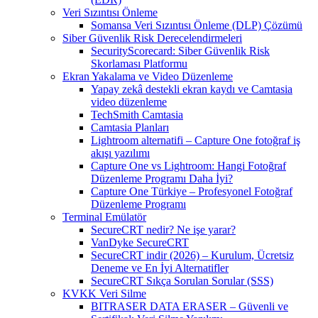
Veri Sızıntısı Önleme
Somansa Veri Sızıntısı Önleme (DLP) Çözümü
Siber Güvenlik Risk Derecelendirmeleri
SecurityScorecard: Siber Güvenlik Risk
Skorlaması Platformu
Ekran Yakalama ve Video Düzenleme
Yapay zekâ destekli ekran kaydı ve Camtasia
video düzenleme
TechSmith Camtasia
Camtasia Planları
Lightroom alternatifi – Capture One fotoğraf iş
akışı yazılımı
Capture One vs Lightroom: Hangi Fotoğraf
Düzenleme Programı Daha İyi?
Capture One Türkiye – Profesyonel Fotoğraf
Düzenleme Programı
Terminal Emülatör
SecureCRT nedir? Ne işe yarar?
VanDyke SecureCRT
SecureCRT indir (2026) – Kurulum, Ücretsiz
Deneme ve En İyi Alternatifler
SecureCRT Sıkça Sorulan Sorular (SSS)
KVKK Veri Silme
BITRASER DATA ERASER – Güvenli ve