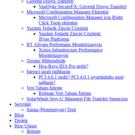
Güvenli Dosya Transferi
VanDyke SecureFX: Güvenli Dosya Transferi
Microsoft Configuration Manager Eklentisi
Microsoft Configuration Manager için Right
Click Tools eklentisi
Yazılım Tedarik Zinciri Çözümü
Yazılım Tedarik Zinciri Çözümü:
JFrog Platformu
BT Altyapı Performans Monitörizasyon
Xorux Infrastructure Performance
Monitörizasyon
Tersine Mühendislik
Hex-Rays IDA Pro nedir?
İstemci tarafı istihbaratı
PCI 4.0.1 nedir? PCI 4.0.1 uyumluluğu nasıl
sağlanır?
Veri Tabanı İzleme
Redgate Veri Tabanı İzleme
SolarWinds Serv-U Managed File Transfer Sunucusu
Servisler
Sızma (Penetrasyon) Testi
Blog
Destek
Bize Ulaşın
İletişim