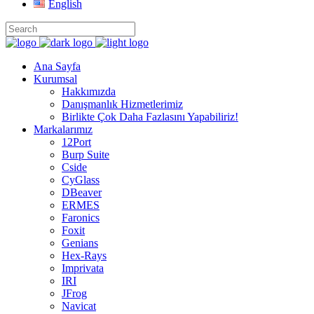
English
Ana Sayfa
Kurumsal
Hakkımızda
Danışmanlık Hizmetlerimiz
Birlikte Çok Daha Fazlasını Yapabiliriz!
Markalarımız
12Port
Burp Suite
Cside
CyGlass
DBeaver
ERMES
Faronics
Foxit
Genians
Hex-Rays
Imprivata
IRI
JFrog
Navicat