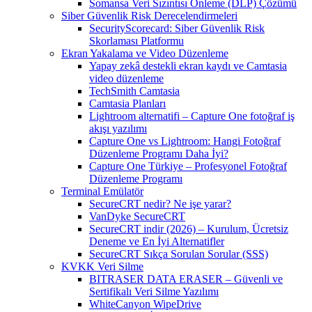
Somansa Veri Sızıntısı Önleme (DLP) Çözümü
Siber Güvenlik Risk Derecelendirmeleri
SecurityScorecard: Siber Güvenlik Risk
Skorlaması Platformu
Ekran Yakalama ve Video Düzenleme
Yapay zekâ destekli ekran kaydı ve Camtasia
video düzenleme
TechSmith Camtasia
Camtasia Planları
Lightroom alternatifi – Capture One fotoğraf iş
akışı yazılımı
Capture One vs Lightroom: Hangi Fotoğraf
Düzenleme Programı Daha İyi?
Capture One Türkiye – Profesyonel Fotoğraf
Düzenleme Programı
Terminal Emülatör
SecureCRT nedir? Ne işe yarar?
VanDyke SecureCRT
SecureCRT indir (2026) – Kurulum, Ücretsiz
Deneme ve En İyi Alternatifler
SecureCRT Sıkça Sorulan Sorular (SSS)
KVKK Veri Silme
BITRASER DATA ERASER – Güvenli ve
Sertifikalı Veri Silme Yazılımı
WhiteCanyon WipeDrive