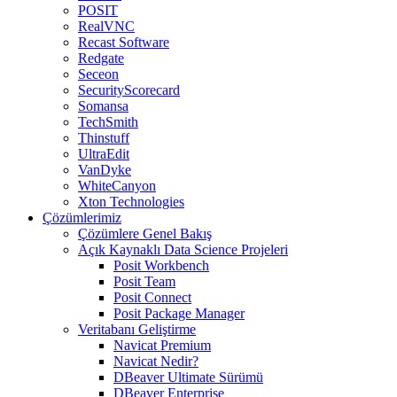
POSIT
RealVNC
Recast Software
Redgate
Seceon
SecurityScorecard
Somansa
TechSmith
Thinstuff
UltraEdit
VanDyke
WhiteCanyon
Xton Technologies
Çözümlerimiz
Çözümlere Genel Bakış
Açık Kaynaklı Data Science Projeleri
Posit Workbench
Posit Team
Posit Connect
Posit Package Manager
Veritabanı Geliştirme
Navicat Premium
Navicat Nedir?
DBeaver Ultimate Sürümü
DBeaver Enterprise