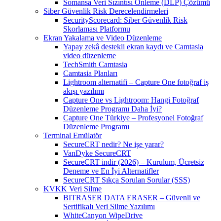
Somansa Veri Sızıntısı Önleme (DLP) Çözümü
Siber Güvenlik Risk Derecelendirmeleri
SecurityScorecard: Siber Güvenlik Risk
Skorlaması Platformu
Ekran Yakalama ve Video Düzenleme
Yapay zekâ destekli ekran kaydı ve Camtasia
video düzenleme
TechSmith Camtasia
Camtasia Planları
Lightroom alternatifi – Capture One fotoğraf iş
akışı yazılımı
Capture One vs Lightroom: Hangi Fotoğraf
Düzenleme Programı Daha İyi?
Capture One Türkiye – Profesyonel Fotoğraf
Düzenleme Programı
Terminal Emülatör
SecureCRT nedir? Ne işe yarar?
VanDyke SecureCRT
SecureCRT indir (2026) – Kurulum, Ücretsiz
Deneme ve En İyi Alternatifler
SecureCRT Sıkça Sorulan Sorular (SSS)
KVKK Veri Silme
BITRASER DATA ERASER – Güvenli ve
Sertifikalı Veri Silme Yazılımı
WhiteCanyon WipeDrive