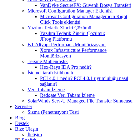
VanDyke SecureFX: Güvenli Dosya Transferi
Microsoft Configuration Manager Eklentisi
Microsoft Configuration Manager için Right
Click Tools eklentisi
Yazılım Tedarik Zinciri Çözümü
Yazılım Tedarik Zinciri Çözümü:
JFrog Platformu
BT Altyapı Performans Monitörizasyon
Xorux Infrastructure Performance
Monitörizasyon
Tersine Mühendislik
Hex-Rays IDA Pro nedir?
İstemci tarafı istihbaratı
PCI 4.0.1 nedir? PCI 4.0.1 uyumluluğu nasıl
sağlanır?
Veri Tabanı İzleme
Redgate Veri Tabanı İzleme
SolarWinds Serv-U Managed File Transfer Sunucusu
Servisler
Sızma (Penetrasyon) Testi
Blog
Destek
Bize Ulaşın
İletişim