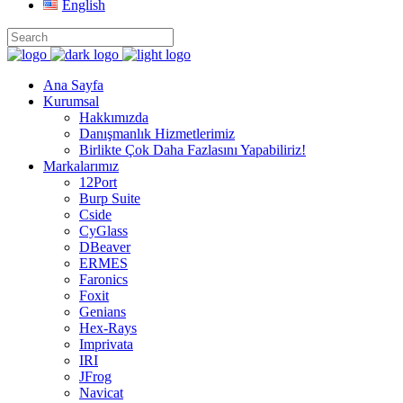
English
Ana Sayfa
Kurumsal
Hakkımızda
Danışmanlık Hizmetlerimiz
Birlikte Çok Daha Fazlasını Yapabiliriz!
Markalarımız
12Port
Burp Suite
Cside
CyGlass
DBeaver
ERMES
Faronics
Foxit
Genians
Hex-Rays
Imprivata
IRI
JFrog
Navicat