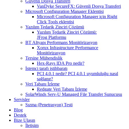
Güvenli Dosya Transferi
VanDyke SecureFX: Güvenli Dosya Transferi
Microsoft Configuration Manager Eklentisi
Microsoft Configuration Manager için Right
Click Tools eklentisi
Yazılım Tedarik Zinciri Çözümü
Yazılım Tedarik Zinciri Çözümü:
JFrog Platformu
BT Altyapı Performans Monitörizasyon
Xorux Infrastructure Performance
Monitörizasyon
Tersine Mühendislik
Hex-Rays IDA Pro nedir?
İstemci tarafı istihbaratı
PCI 4.0.1 nedir? PCI 4.0.1 uyumluluğu nasıl
sağlanır?
Veri Tabanı İzleme
Redgate Veri Tabanı İzleme
SolarWinds Serv-U Managed File Transfer Sunucusu
Servisler
Sızma (Penetrasyon) Testi
Blog
Destek
Bize Ulaşın
İletişim