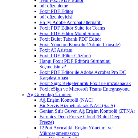
Yeni Foxit PDF Editor
pdf düzenleme
Foxit PDF Editör
pdf düzenleyicisi
En İyi Adobe Acrobat alternatifi
Foxit PDF Editör Suite for Teams
Foxit PDF Editör Mobil Sürüm
Foxit Bulut Tabanlı PDF Editör
Foxit Yönetim Konsolu (Admin Console)
Foxit AI Asistanı
Foxit PDF IFilter Çözümü
Hangi Foxit PDF Editörü Sürümünü
Seçmelisiniz?
Foxit PDF Editör ile Adobe Acrobat Pro DC
Karşılaştırması
Foxit Sign: Belgeler artık Foxit ile imzalanacak
Foxit eSign ve Microsoft Teams Entegrasyonu
Ağ Güvenliği Ürünleri
Ağ Erişim Kontrolü (NAC)
Bir Servis Hizmeti olarak NAC (SaaS)
Genian Sıfır Güven Ağ Erişim Kontrolü (ZTNA)
Faronics Deep Freeze Cloud (Bulut Deep
Freeze)
12Port Ayrıcalıklı Erişim Yönetimi ve
Mikrosegmentasyon