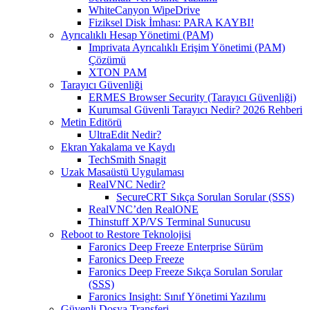
WhiteCanyon WipeDrive
Fiziksel Disk İmhası: PARA KAYBI!
Ayrıcalıklı Hesap Yönetimi (PAM)
Imprivata Ayrıcalıklı Erişim Yönetimi (PAM)
Çözümü
XTON PAM
Tarayıcı Güvenliği
ERMES Browser Security (Tarayıcı Güvenliği)
Kurumsal Güvenli Tarayıcı Nedir? 2026 Rehberi
Metin Editörü
UltraEdit Nedir?
Ekran Yakalama ve Kaydı
TechSmith Snagit
Uzak Masaüstü Uygulaması
RealVNC Nedir?
SecureCRT Sıkça Sorulan Sorular (SSS)
RealVNC’den RealONE
Thinstuff XP/VS Terminal Sunucusu
Reboot to Restore Teknolojisi
Faronics Deep Freeze Enterprise Sürüm
Faronics Deep Freeze
Faronics Deep Freeze Sıkça Sorulan Sorular
(SSS)
Faronics Insight: Sınıf Yönetimi Yazılımı
Güvenli Dosya Transferi