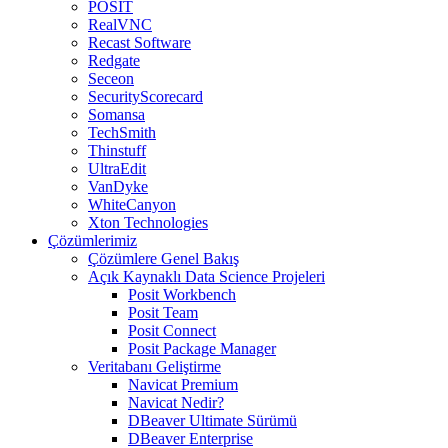
POSIT
RealVNC
Recast Software
Redgate
Seceon
SecurityScorecard
Somansa
TechSmith
Thinstuff
UltraEdit
VanDyke
WhiteCanyon
Xton Technologies
Çözümlerimiz
Çözümlere Genel Bakış
Açık Kaynaklı Data Science Projeleri
Posit Workbench
Posit Team
Posit Connect
Posit Package Manager
Veritabanı Geliştirme
Navicat Premium
Navicat Nedir?
DBeaver Ultimate Sürümü
DBeaver Enterprise