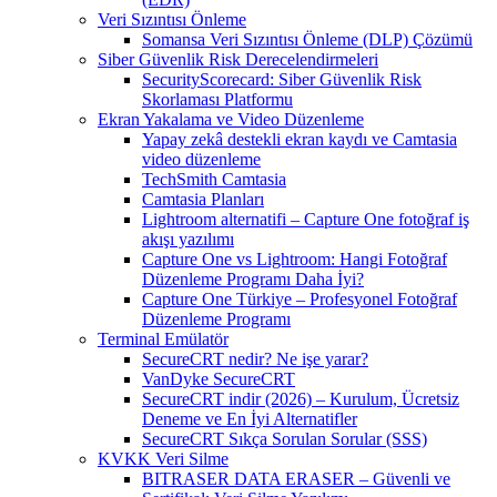
Veri Sızıntısı Önleme
Somansa Veri Sızıntısı Önleme (DLP) Çözümü
Siber Güvenlik Risk Derecelendirmeleri
SecurityScorecard: Siber Güvenlik Risk
Skorlaması Platformu
Ekran Yakalama ve Video Düzenleme
Yapay zekâ destekli ekran kaydı ve Camtasia
video düzenleme
TechSmith Camtasia
Camtasia Planları
Lightroom alternatifi – Capture One fotoğraf iş
akışı yazılımı
Capture One vs Lightroom: Hangi Fotoğraf
Düzenleme Programı Daha İyi?
Capture One Türkiye – Profesyonel Fotoğraf
Düzenleme Programı
Terminal Emülatör
SecureCRT nedir? Ne işe yarar?
VanDyke SecureCRT
SecureCRT indir (2026) – Kurulum, Ücretsiz
Deneme ve En İyi Alternatifler
SecureCRT Sıkça Sorulan Sorular (SSS)
KVKK Veri Silme
BITRASER DATA ERASER – Güvenli ve