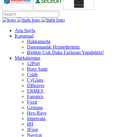
Ana Sayfa
Kurumsal
Hakkımızda
Danışmanlık Hizmetlerimiz
Birlikte Çok Daha Fazlasını Yapabiliriz!
Markalarımız
12Port
Burp Suite
Cside
CyGlass
DBeaver
ERMES
Faronics
Foxit
Genians
Hex-Rays
Imprivata
IRI
JFrog
Navicat