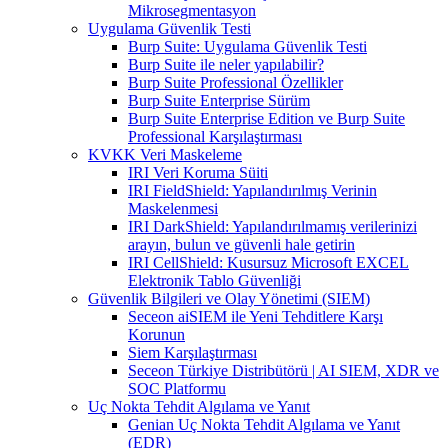
Mikrosegmentasyon
Uygulama Güvenlik Testi
Burp Suite: Uygulama Güvenlik Testi
Burp Suite ile neler yapılabilir?
Burp Suite Professional Özellikler
Burp Suite Enterprise Sürüm
Burp Suite Enterprise Edition ve Burp Suite
Professional Karşılaştırması
KVKK Veri Maskeleme
IRI Veri Koruma Süiti
IRI FieldShield: Yapılandırılmış Verinin
Maskelenmesi
IRI DarkShield: Yapılandırılmamış verilerinizi
arayın, bulun ve güvenli hale getirin
IRI CellShield: Kusursuz Microsoft EXCEL
Elektronik Tablo Güvenliği
Güvenlik Bilgileri ve Olay Yönetimi (SIEM)
Seceon aiSIEM ile Yeni Tehditlere Karşı
Korunun
Siem Karşılaştırması
Seceon Türkiye Distribütörü | AI SIEM, XDR ve
SOC Platformu
Uç Nokta Tehdit Algılama ve Yanıt
Genian Uç Nokta Tehdit Algılama ve Yanıt
(EDR)