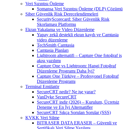
Veri Sızıntısı Önleme
Somansa Veri Sızıntısı Önleme (DLP) Çözümü
Siber Güvenlik Risk Derecelendirmeleri
SecurityScorecard: Siber Güvenlik Risk
Skorlaması Platformu
Ekran Yakalama ve Video Düzenleme
Yapay zekâ destekli ekran kaydı ve Camtasia
video düzenleme
TechSmith Camtasia
Camtasia Planları
Lightroom alternatifi – Capture One fotoğraf iş
akışı yazılımı
Capture One vs Lightroom: Hangi Fotoğraf
Düzenleme Programı Daha İyi?
Capture One Türkiye – Profesyonel Fotoğraf
Düzenleme Programı
Terminal Emülatör
SecureCRT nedir? Ne işe yarar?
VanDyke SecureCRT
SecureCRT indir (2026) – Kurulum, Ücretsiz
Deneme ve En İyi Alternatifler
SecureCRT Sıkça Sorulan Sorular (SSS)
KVKK Veri Silme
BITRASER DATA ERASER – Güvenli ve
Sertifikalı Veri Silme Yazılımı