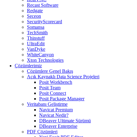
Recast Software
Redgate
Seceon
SecurityScorecard
Somansa
TechSmith
Thinstuff
UltraEdit
VanDyke
WhiteCanyon
Xton Technologies
Çözümlerimiz
Çözümlere Genel Bakış
Açık Kaynaklı Data Science Projeleri
Posit Workbench
Posit Team
Posit Connect
Posit Package Manager
Veritabanı Geliştirme
Navicat Premium
Navicat Nedir?
DBeaver Ultimate Sürümü
DBeaver Enterprise
PDF Çözümleri