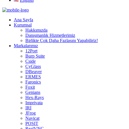
English
Ana Sayfa
Kurumsal
Hakkımızda
Danışmanlık Hizmetlerimiz
Birlikte Çok Daha Fazlasını Yapabiliriz!
Markalarımız
12Port
Burp Suite
Cside
CyGlass
DBeaver
ERMES
Faronics
Foxit
Genians
Hex-Rays
Imprivata
IRI
JFrog
Navicat
POSIT
RealVNC