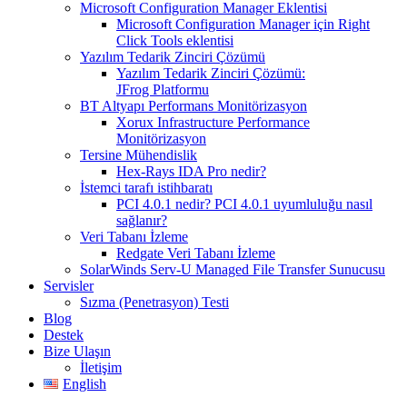
Microsoft Configuration Manager Eklentisi
Microsoft Configuration Manager için Right
Click Tools eklentisi
Yazılım Tedarik Zinciri Çözümü
Yazılım Tedarik Zinciri Çözümü:
JFrog Platformu
BT Altyapı Performans Monitörizasyon
Xorux Infrastructure Performance
Monitörizasyon
Tersine Mühendislik
Hex-Rays IDA Pro nedir?
İstemci tarafı istihbaratı
PCI 4.0.1 nedir? PCI 4.0.1 uyumluluğu nasıl
sağlanır?
Veri Tabanı İzleme
Redgate Veri Tabanı İzleme
SolarWinds Serv-U Managed File Transfer Sunucusu
Servisler
Sızma (Penetrasyon) Testi
Blog
Destek
Bize Ulaşın
İletişim
English