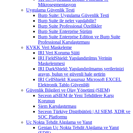
Mikrosegmentasyon
Uygulama Güvenlik Testi
Burp Suite: Uygulama Güvenlik Testi
Burp Suite ile neler yapılabilir?
Burp Suite Professional Özellikler
Burp Suite Enterprise Sürüm
Burp Suite Enterprise Edition ve Burp Suite
Professional Karşılaştırması
KVKK Veri Maskeleme
IRI Veri Koruma Süiti
IRI FieldShield: Yapılandırılmış Verinin
Maskelenmesi
IRI DarkShield: Yapılandırılmamış verilerinizi
arayın, bulun ve güvenli hale getirin
IRI CellShield: Kusursuz Microsoft EXCEL
Elektronik Tablo Güvenliği
Güvenlik Bilgileri ve Olay Yönetimi (SIEM)
Seceon aiSIEM ile Yeni Tehditlere Karşı
Korunun
Siem Karşılaştırması
Seceon Türkiye Distribütörü | AI SIEM, XDR ve
SOC Platformu
Uç Nokta Tehdit Algılama ve Yanıt
Genian Uç Nokta Tehdit Algılama ve Yanıt
(EDR)