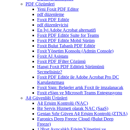
PDF Çözümleri
Yeni Foxit PDF Editor
pdf düzenleme
Foxit PDF Editör
pdf düzenleyicisi
En İyi Adobe Acrobat alternatifi
Foxit PDF Editör Suite for Teams
Foxit PDF Editör Mobil Sürüm
Foxit Bulut Tabanlı PDF Editör
Foxit Yönetim Konsolu (Admin Console)
Foxit AI Asistanı
Foxit PDF IFilter Çözümü
Hangi Foxit PDF Editörü Sürümünü
Seçmelisiniz?
Foxit PDF Editör ile Adobe Acrobat Pro DC
Karşılaştırması
Foxit Sign: Belgeler artık Foxit ile imzalanacak
Foxit eSign ve Microsoft Teams Entegrasyonu
Ağ Güvenliği Ürünleri
Ağ Erişim Kontrolü (NAC)
Bir Servis Hizmeti olarak NAC (SaaS)
Genian Sıfır Güven Ağ Erişim Kontrolü (ZTNA)
Faronics Deep Freeze Cloud (Bulut Deep
Freeze)
12Port Ayrıcalıklı Erişim Yönetimi ve