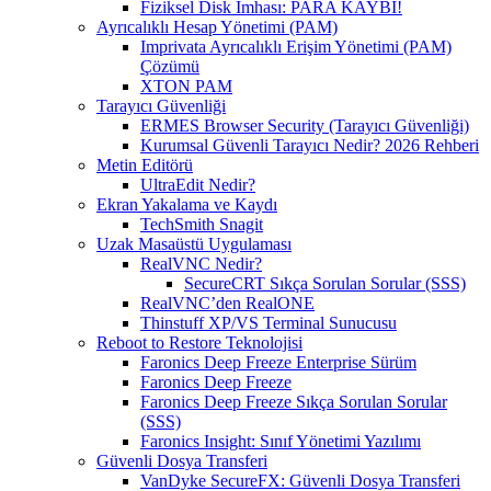
Fiziksel Disk İmhası: PARA KAYBI!
Ayrıcalıklı Hesap Yönetimi (PAM)
Imprivata Ayrıcalıklı Erişim Yönetimi (PAM)
Çözümü
XTON PAM
Tarayıcı Güvenliği
ERMES Browser Security (Tarayıcı Güvenliği)
Kurumsal Güvenli Tarayıcı Nedir? 2026 Rehberi
Metin Editörü
UltraEdit Nedir?
Ekran Yakalama ve Kaydı
TechSmith Snagit
Uzak Masaüstü Uygulaması
RealVNC Nedir?
SecureCRT Sıkça Sorulan Sorular (SSS)
RealVNC’den RealONE
Thinstuff XP/VS Terminal Sunucusu
Reboot to Restore Teknolojisi
Faronics Deep Freeze Enterprise Sürüm
Faronics Deep Freeze
Faronics Deep Freeze Sıkça Sorulan Sorular
(SSS)
Faronics Insight: Sınıf Yönetimi Yazılımı
Güvenli Dosya Transferi
VanDyke SecureFX: Güvenli Dosya Transferi