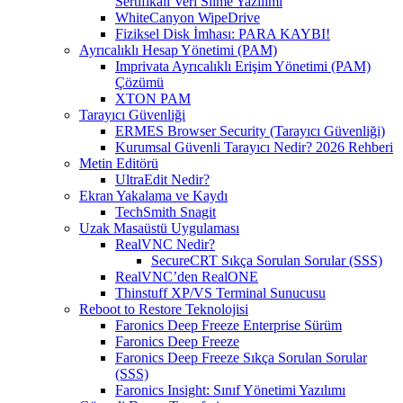
Sertifikalı Veri Silme Yazılımı
WhiteCanyon WipeDrive
Fiziksel Disk İmhası: PARA KAYBI!
Ayrıcalıklı Hesap Yönetimi (PAM)
Imprivata Ayrıcalıklı Erişim Yönetimi (PAM)
Çözümü
XTON PAM
Tarayıcı Güvenliği
ERMES Browser Security (Tarayıcı Güvenliği)
Kurumsal Güvenli Tarayıcı Nedir? 2026 Rehberi
Metin Editörü
UltraEdit Nedir?
Ekran Yakalama ve Kaydı
TechSmith Snagit
Uzak Masaüstü Uygulaması
RealVNC Nedir?
SecureCRT Sıkça Sorulan Sorular (SSS)
RealVNC’den RealONE
Thinstuff XP/VS Terminal Sunucusu
Reboot to Restore Teknolojisi
Faronics Deep Freeze Enterprise Sürüm
Faronics Deep Freeze
Faronics Deep Freeze Sıkça Sorulan Sorular
(SSS)
Faronics Insight: Sınıf Yönetimi Yazılımı