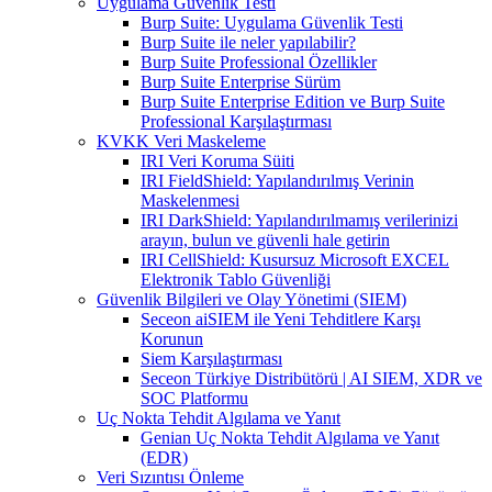
Uygulama Güvenlik Testi
Burp Suite: Uygulama Güvenlik Testi
Burp Suite ile neler yapılabilir?
Burp Suite Professional Özellikler
Burp Suite Enterprise Sürüm
Burp Suite Enterprise Edition ve Burp Suite
Professional Karşılaştırması
KVKK Veri Maskeleme
IRI Veri Koruma Süiti
IRI FieldShield: Yapılandırılmış Verinin
Maskelenmesi
IRI DarkShield: Yapılandırılmamış verilerinizi
arayın, bulun ve güvenli hale getirin
IRI CellShield: Kusursuz Microsoft EXCEL
Elektronik Tablo Güvenliği
Güvenlik Bilgileri ve Olay Yönetimi (SIEM)
Seceon aiSIEM ile Yeni Tehditlere Karşı
Korunun
Siem Karşılaştırması
Seceon Türkiye Distribütörü | AI SIEM, XDR ve
SOC Platformu
Uç Nokta Tehdit Algılama ve Yanıt
Genian Uç Nokta Tehdit Algılama ve Yanıt
(EDR)
Veri Sızıntısı Önleme