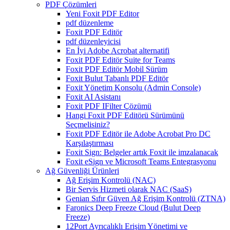
PDF Çözümleri
Yeni Foxit PDF Editor
pdf düzenleme
Foxit PDF Editör
pdf düzenleyicisi
En İyi Adobe Acrobat alternatifi
Foxit PDF Editör Suite for Teams
Foxit PDF Editör Mobil Sürüm
Foxit Bulut Tabanlı PDF Editör
Foxit Yönetim Konsolu (Admin Console)
Foxit AI Asistanı
Foxit PDF IFilter Çözümü
Hangi Foxit PDF Editörü Sürümünü
Seçmelisiniz?
Foxit PDF Editör ile Adobe Acrobat Pro DC
Karşılaştırması
Foxit Sign: Belgeler artık Foxit ile imzalanacak
Foxit eSign ve Microsoft Teams Entegrasyonu
Ağ Güvenliği Ürünleri
Ağ Erişim Kontrolü (NAC)
Bir Servis Hizmeti olarak NAC (SaaS)
Genian Sıfır Güven Ağ Erişim Kontrolü (ZTNA)
Faronics Deep Freeze Cloud (Bulut Deep
Freeze)
12Port Ayrıcalıklı Erişim Yönetimi ve