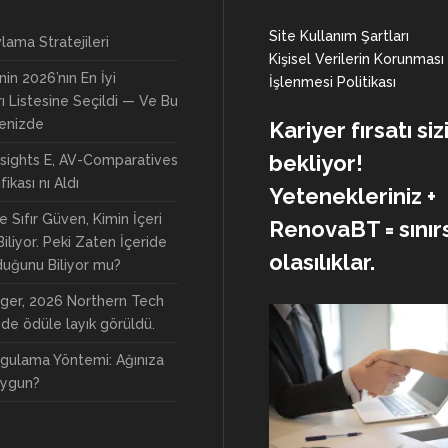
Site Kullanım Şartları
lama Stratejileri
Kişisel Verilerin Korunması
nin 2026’nın En İyi
İşlenmesi Politikası
rı Listesine Seçildi — Ve Bu
yenizde
Kariyer fırsatı siz
bekliyor!
nsights E, AV-Comparatives
ikası nı Aldı
Yetenekleriniz +
e Sıfır Güven, Kimin İçeri
RenovaBT = sınırs
Biliyor. Peki Zaten İçeride
olasılıklar.
duğunu Biliyor mu?
ger, 2026 Northern Tech
nde ödüle layık görüldü.
gulama Yöntemi: Ağınıza
Uygun?