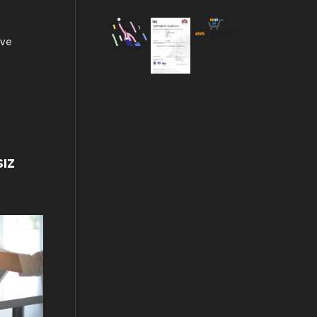
 ve
i
ız