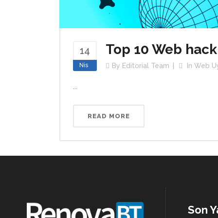
Top 10 Web hack
14
Nis
By
Editorial Team
In
Web Uy
...
READ MORE
Son Y