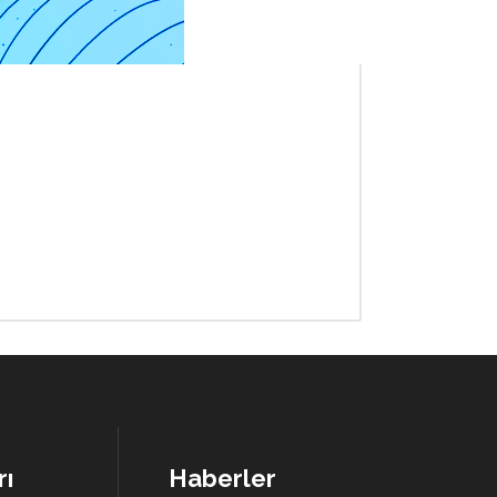
rı
Haberler