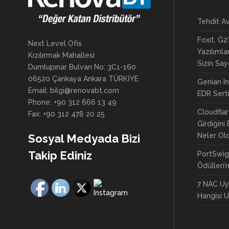
Tehdit Av
Foxit, G2’
Next Level Ofis
Yazılımla
Kızılırmak Mahallesi
Sizin Sa
Dumlupınar Bulvarı No: 3C1-160
06520 Çankaya Ankara TÜRKİYE
Genian I
Email: bilgi@renovabt.com
EDR Sertif
Phone: +90 312 666 13 49
Cloudflar
Fax: +90 312 478 20 25
Girdiğini 
Neler Ol
Sosyal Medyada Bizi
Takip Ediniz
PortSwig
Ödülleri’
7 NAC Uy
Hangisi 