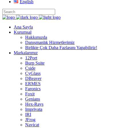
English
Ana Sayfa
Kurumsal
Hakkımızda
Danışmanlık Hizmetlerimiz
Birlikte Çok Daha Fazlasını Yapabiliriz!
Markalarımız
12Port
Burp Suite
Cside
CyGlass
DBeaver
ERMES
Faronics
Foxit
Genians
Hex-Rays
Imprivata
IRI
JFrog
Navicat