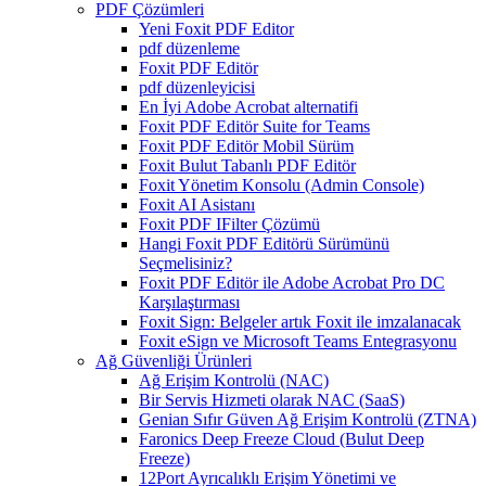
PDF Çözümleri
Yeni Foxit PDF Editor
pdf düzenleme
Foxit PDF Editör
pdf düzenleyicisi
En İyi Adobe Acrobat alternatifi
Foxit PDF Editör Suite for Teams
Foxit PDF Editör Mobil Sürüm
Foxit Bulut Tabanlı PDF Editör
Foxit Yönetim Konsolu (Admin Console)
Foxit AI Asistanı
Foxit PDF IFilter Çözümü
Hangi Foxit PDF Editörü Sürümünü
Seçmelisiniz?
Foxit PDF Editör ile Adobe Acrobat Pro DC
Karşılaştırması
Foxit Sign: Belgeler artık Foxit ile imzalanacak
Foxit eSign ve Microsoft Teams Entegrasyonu
Ağ Güvenliği Ürünleri
Ağ Erişim Kontrolü (NAC)
Bir Servis Hizmeti olarak NAC (SaaS)
Genian Sıfır Güven Ağ Erişim Kontrolü (ZTNA)
Faronics Deep Freeze Cloud (Bulut Deep
Freeze)
12Port Ayrıcalıklı Erişim Yönetimi ve