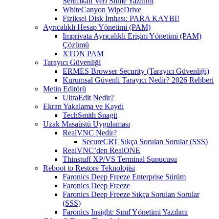
Sertifikalı Veri Silme Yazılımı
WhiteCanyon WipeDrive
Fiziksel Disk İmhası: PARA KAYBI!
Ayrıcalıklı Hesap Yönetimi (PAM)
Imprivata Ayrıcalıklı Erişim Yönetimi (PAM)
Çözümü
XTON PAM
Tarayıcı Güvenliği
ERMES Browser Security (Tarayıcı Güvenliği)
Kurumsal Güvenli Tarayıcı Nedir? 2026 Rehberi
Metin Editörü
UltraEdit Nedir?
Ekran Yakalama ve Kaydı
TechSmith Snagit
Uzak Masaüstü Uygulaması
RealVNC Nedir?
SecureCRT Sıkça Sorulan Sorular (SSS)
RealVNC’den RealONE
Thinstuff XP/VS Terminal Sunucusu
Reboot to Restore Teknolojisi
Faronics Deep Freeze Enterprise Sürüm
Faronics Deep Freeze
Faronics Deep Freeze Sıkça Sorulan Sorular
(SSS)
Faronics Insight: Sınıf Yönetimi Yazılımı