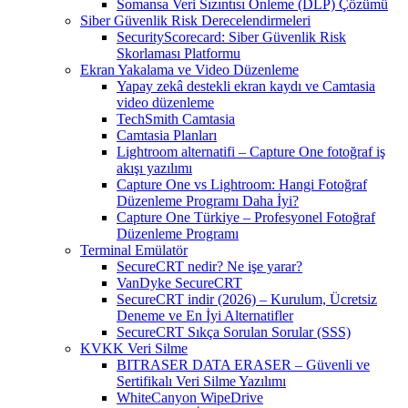
Somansa Veri Sızıntısı Önleme (DLP) Çözümü
Siber Güvenlik Risk Derecelendirmeleri
SecurityScorecard: Siber Güvenlik Risk
Skorlaması Platformu
Ekran Yakalama ve Video Düzenleme
Yapay zekâ destekli ekran kaydı ve Camtasia
video düzenleme
TechSmith Camtasia
Camtasia Planları
Lightroom alternatifi – Capture One fotoğraf iş
akışı yazılımı
Capture One vs Lightroom: Hangi Fotoğraf
Düzenleme Programı Daha İyi?
Capture One Türkiye – Profesyonel Fotoğraf
Düzenleme Programı
Terminal Emülatör
SecureCRT nedir? Ne işe yarar?
VanDyke SecureCRT
SecureCRT indir (2026) – Kurulum, Ücretsiz
Deneme ve En İyi Alternatifler
SecureCRT Sıkça Sorulan Sorular (SSS)
KVKK Veri Silme
BITRASER DATA ERASER – Güvenli ve
Sertifikalı Veri Silme Yazılımı
WhiteCanyon WipeDrive