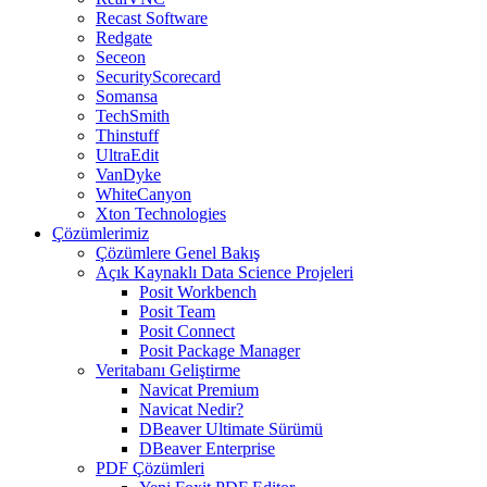
Recast Software
Redgate
Seceon
SecurityScorecard
Somansa
TechSmith
Thinstuff
UltraEdit
VanDyke
WhiteCanyon
Xton Technologies
Çözümlerimiz
Çözümlere Genel Bakış
Açık Kaynaklı Data Science Projeleri
Posit Workbench
Posit Team
Posit Connect
Posit Package Manager
Veritabanı Geliştirme
Navicat Premium
Navicat Nedir?
DBeaver Ultimate Sürümü
DBeaver Enterprise
PDF Çözümleri