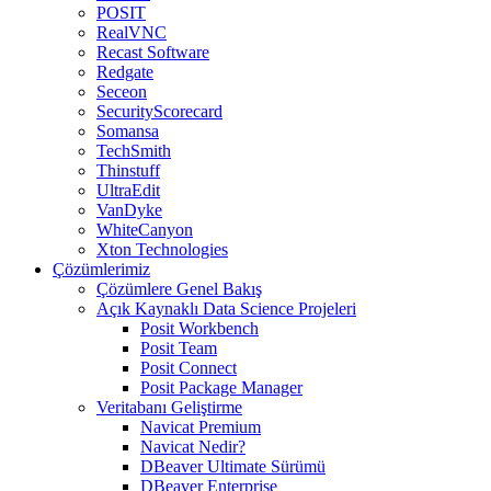
POSIT
RealVNC
Recast Software
Redgate
Seceon
SecurityScorecard
Somansa
TechSmith
Thinstuff
UltraEdit
VanDyke
WhiteCanyon
Xton Technologies
Çözümlerimiz
Çözümlere Genel Bakış
Açık Kaynaklı Data Science Projeleri
Posit Workbench
Posit Team
Posit Connect
Posit Package Manager
Veritabanı Geliştirme
Navicat Premium
Navicat Nedir?
DBeaver Ultimate Sürümü
DBeaver Enterprise