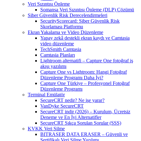
Veri Sızıntısı Önleme
Somansa Veri Sızıntısı Önleme (DLP) Çözümü
Siber Güvenlik Risk Derecelendirmeleri
SecurityScorecard: Siber Güvenlik Risk
Skorlaması Platformu
Ekran Yakalama ve Video Düzenleme
Yapay zekâ destekli ekran kaydı ve Camtasia
video düzenleme
TechSmith Camtasia
Camtasia Planları
Lightroom alternatifi – Capture One fotoğraf iş
akışı yazılımı
Capture One vs Lightroom: Hangi Fotoğraf
Düzenleme Programı Daha İyi?
Capture One Türkiye – Profesyonel Fotoğraf
Düzenleme Programı
Terminal Emülatör
SecureCRT nedir? Ne işe yarar?
VanDyke SecureCRT
SecureCRT indir (2026) – Kurulum, Ücretsiz
Deneme ve En İyi Alternatifler
SecureCRT Sıkça Sorulan Sorular (SSS)
KVKK Veri Silme
BITRASER DATA ERASER – Güvenli ve
Sertifikalı Veri Silme Yazılımı