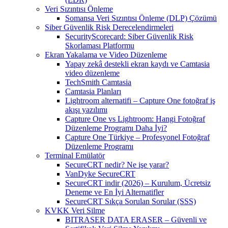
Veri Sızıntısı Önleme
Somansa Veri Sızıntısı Önleme (DLP) Çözümü
Siber Güvenlik Risk Derecelendirmeleri
SecurityScorecard: Siber Güvenlik Risk
Skorlaması Platformu
Ekran Yakalama ve Video Düzenleme
Yapay zekâ destekli ekran kaydı ve Camtasia
video düzenleme
TechSmith Camtasia
Camtasia Planları
Lightroom alternatifi – Capture One fotoğraf iş
akışı yazılımı
Capture One vs Lightroom: Hangi Fotoğraf
Düzenleme Programı Daha İyi?
Capture One Türkiye – Profesyonel Fotoğraf
Düzenleme Programı
Terminal Emülatör
SecureCRT nedir? Ne işe yarar?
VanDyke SecureCRT
SecureCRT indir (2026) – Kurulum, Ücretsiz
Deneme ve En İyi Alternatifler
SecureCRT Sıkça Sorulan Sorular (SSS)
KVKK Veri Silme
BITRASER DATA ERASER – Güvenli ve