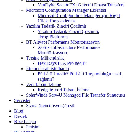
VanDyke SecureFX: Güvenli Dosya Transferi
Microsoft Configuration Manager Eklentisi
Microsoft Configuration Manager için Right
Click Tools eklentisi
Yazılım Tedarik Zinciri Çözümü
Yazılım Tedarik Zinciri Çözümü:
JFrog Platformu
BT Altyapı Performans Monitörizasyon
Xorux Infrastructure Performance
Monitörizasyon
Tersine Mühendislik
Hex-Rays IDA Pro nedir?
İstemci tarafı istihbaratı
PCI 4.0.1 nedir? PCI 4.0.1 uyumluluğu nasıl
sağlanır?
Veri Tabanı İzleme
Redgate Veri Tabanı İzleme
SolarWinds Serv-U Managed File Transfer Sunucusu
Servisler
Sızma (Penetrasyon) Testi
Blog
Destek
Bize Ulaşın
İletişim