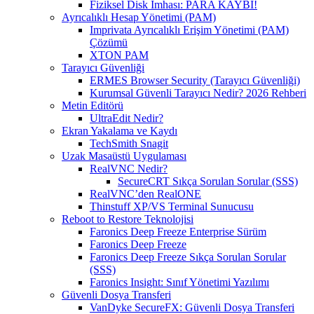
Fiziksel Disk İmhası: PARA KAYBI!
Ayrıcalıklı Hesap Yönetimi (PAM)
Imprivata Ayrıcalıklı Erişim Yönetimi (PAM)
Çözümü
XTON PAM
Tarayıcı Güvenliği
ERMES Browser Security (Tarayıcı Güvenliği)
Kurumsal Güvenli Tarayıcı Nedir? 2026 Rehberi
Metin Editörü
UltraEdit Nedir?
Ekran Yakalama ve Kaydı
TechSmith Snagit
Uzak Masaüstü Uygulaması
RealVNC Nedir?
SecureCRT Sıkça Sorulan Sorular (SSS)
RealVNC’den RealONE
Thinstuff XP/VS Terminal Sunucusu
Reboot to Restore Teknolojisi
Faronics Deep Freeze Enterprise Sürüm
Faronics Deep Freeze
Faronics Deep Freeze Sıkça Sorulan Sorular
(SSS)
Faronics Insight: Sınıf Yönetimi Yazılımı
Güvenli Dosya Transferi
VanDyke SecureFX: Güvenli Dosya Transferi