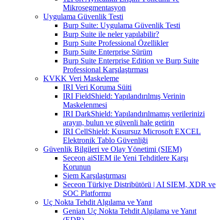
Mikrosegmentasyon
Uygulama Güvenlik Testi
Burp Suite: Uygulama Güvenlik Testi
Burp Suite ile neler yapılabilir?
Burp Suite Professional Özellikler
Burp Suite Enterprise Sürüm
Burp Suite Enterprise Edition ve Burp Suite
Professional Karşılaştırması
KVKK Veri Maskeleme
IRI Veri Koruma Süiti
IRI FieldShield: Yapılandırılmış Verinin
Maskelenmesi
IRI DarkShield: Yapılandırılmamış verilerinizi
arayın, bulun ve güvenli hale getirin
IRI CellShield: Kusursuz Microsoft EXCEL
Elektronik Tablo Güvenliği
Güvenlik Bilgileri ve Olay Yönetimi (SIEM)
Seceon aiSIEM ile Yeni Tehditlere Karşı
Korunun
Siem Karşılaştırması
Seceon Türkiye Distribütörü | AI SIEM, XDR ve
SOC Platformu
Uç Nokta Tehdit Algılama ve Yanıt
Genian Uç Nokta Tehdit Algılama ve Yanıt
(EDR)