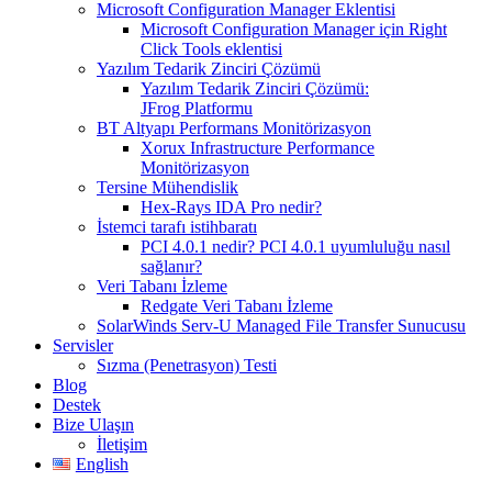
Microsoft Configuration Manager Eklentisi
Microsoft Configuration Manager için Right
Click Tools eklentisi
Yazılım Tedarik Zinciri Çözümü
Yazılım Tedarik Zinciri Çözümü:
JFrog Platformu
BT Altyapı Performans Monitörizasyon
Xorux Infrastructure Performance
Monitörizasyon
Tersine Mühendislik
Hex-Rays IDA Pro nedir?
İstemci tarafı istihbaratı
PCI 4.0.1 nedir? PCI 4.0.1 uyumluluğu nasıl
sağlanır?
Veri Tabanı İzleme
Redgate Veri Tabanı İzleme
SolarWinds Serv-U Managed File Transfer Sunucusu
Servisler
Sızma (Penetrasyon) Testi
Blog
Destek
Bize Ulaşın
İletişim
English