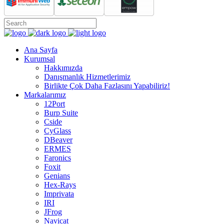
Ana Sayfa
Kurumsal
Hakkımızda
Danışmanlık Hizmetlerimiz
Birlikte Çok Daha Fazlasını Yapabiliriz!
Markalarımız
12Port
Burp Suite
Cside
CyGlass
DBeaver
ERMES
Faronics
Foxit
Genians
Hex-Rays
Imprivata
IRI
JFrog
Navicat