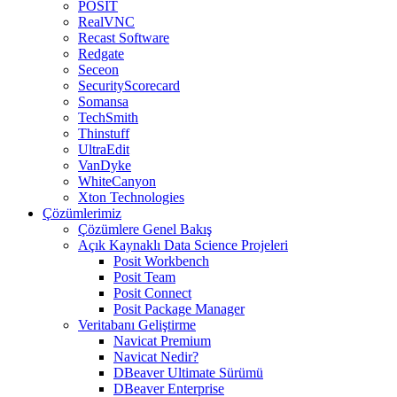
POSIT
RealVNC
Recast Software
Redgate
Seceon
SecurityScorecard
Somansa
TechSmith
Thinstuff
UltraEdit
VanDyke
WhiteCanyon
Xton Technologies
Çözümlerimiz
Çözümlere Genel Bakış
Açık Kaynaklı Data Science Projeleri
Posit Workbench
Posit Team
Posit Connect
Posit Package Manager
Veritabanı Geliştirme
Navicat Premium
Navicat Nedir?
DBeaver Ultimate Sürümü
DBeaver Enterprise