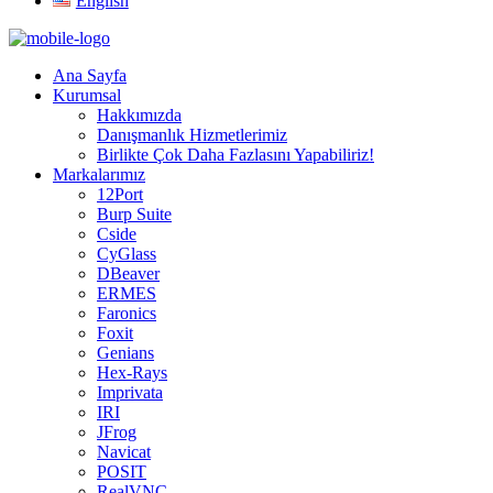
English
Ana Sayfa
Kurumsal
Hakkımızda
Danışmanlık Hizmetlerimiz
Birlikte Çok Daha Fazlasını Yapabiliriz!
Markalarımız
12Port
Burp Suite
Cside
CyGlass
DBeaver
ERMES
Faronics
Foxit
Genians
Hex-Rays
Imprivata
IRI
JFrog
Navicat
POSIT
RealVNC