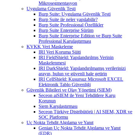
Mikrosegmentasyon
Uygulama Güvenlik Testi
Burp Suite: Uygulama Güvenlik Testi
Burp Suite ile neler yapılabilir?
Burp Suite Professional Özellikler
Burp Suite Enterprise Sürüm
Burp Suite Enterprise Edition ve Burp Suite
Professional Karşılaştırması
KVKK Veri Maskeleme
IRI Veri Koruma Süiti
IRI FieldShield: Yapılandırılmış Verinin
Maskelenmesi
IRI DarkShield: Yapılandırılmamış verilerinizi
arayın, bulun ve güvenli hale getirin
IRI CellShield: Kusursuz Microsoft EXCEL
Elektronik Tablo Güvenliği
Güvenlik Bilgileri ve Olay Yönetimi (SIEM)
Seceon aiSIEM ile Yeni Tehditlere Karşı
Korunun
Siem Karşılaştırması
Seceon Türkiye Distribütörü | AI SIEM, XDR ve
SOC Platformu
Uç Nokta Tehdit Algılama ve Yanıt
Genian Uç Nokta Tehdit Algılama ve Yanıt
(EDR)