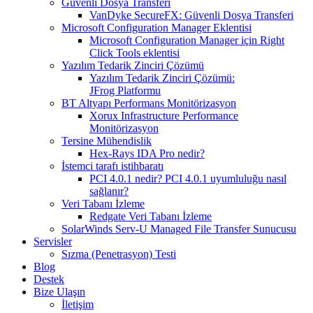
Güvenli Dosya Transferi
VanDyke SecureFX: Güvenli Dosya Transferi
Microsoft Configuration Manager Eklentisi
Microsoft Configuration Manager için Right
Click Tools eklentisi
Yazılım Tedarik Zinciri Çözümü
Yazılım Tedarik Zinciri Çözümü:
JFrog Platformu
BT Altyapı Performans Monitörizasyon
Xorux Infrastructure Performance
Monitörizasyon
Tersine Mühendislik
Hex-Rays IDA Pro nedir?
İstemci tarafı istihbaratı
PCI 4.0.1 nedir? PCI 4.0.1 uyumluluğu nasıl
sağlanır?
Veri Tabanı İzleme
Redgate Veri Tabanı İzleme
SolarWinds Serv-U Managed File Transfer Sunucusu
Servisler
Sızma (Penetrasyon) Testi
Blog
Destek
Bize Ulaşın
İletişim