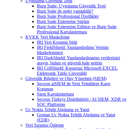
Uygulama Güvenlik Testi
Burp Suite: Uygulama Güvenlik Testi
Burp Suite ile neler yapılabilir?
Burp Suite Professional Özellikler
Burp Suite Enterprise Sürüm
Burp Suite Enterprise Edition ve Burp Suite
Professional Karşılaştırması
KVKK Veri Maskeleme
IRI Veri Koruma Süiti
IRI FieldShield: Yapılandırılmış Verinin
Maskelenmesi
IRI DarkShield: Yapılandırılmamış verilerinizi
arayın, bulun ve güvenli hale getirin
IRI CellShield: Kusursuz Microsoft EXCEL
Elektronik Tablo Güvenliği
Güvenlik Bilgileri ve Olay Yönetimi (SIEM)
Seceon aiSIEM ile Yeni Tehditlere Karşı
Korunun
Siem Karşılaştırması
Seceon Türkiye Distribütörü | AI SIEM, XDR ve
SOC Platformu
Uç Nokta Tehdit Algılama ve Yanıt
Genian Uç Nokta Tehdit Algılama ve Yanıt
(EDR)
Veri Sızıntısı Önleme