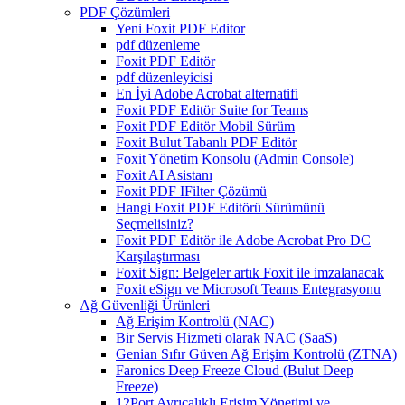
PDF Çözümleri
Yeni Foxit PDF Editor
pdf düzenleme
Foxit PDF Editör
pdf düzenleyicisi
En İyi Adobe Acrobat alternatifi
Foxit PDF Editör Suite for Teams
Foxit PDF Editör Mobil Sürüm
Foxit Bulut Tabanlı PDF Editör
Foxit Yönetim Konsolu (Admin Console)
Foxit AI Asistanı
Foxit PDF IFilter Çözümü
Hangi Foxit PDF Editörü Sürümünü
Seçmelisiniz?
Foxit PDF Editör ile Adobe Acrobat Pro DC
Karşılaştırması
Foxit Sign: Belgeler artık Foxit ile imzalanacak
Foxit eSign ve Microsoft Teams Entegrasyonu
Ağ Güvenliği Ürünleri
Ağ Erişim Kontrolü (NAC)
Bir Servis Hizmeti olarak NAC (SaaS)
Genian Sıfır Güven Ağ Erişim Kontrolü (ZTNA)
Faronics Deep Freeze Cloud (Bulut Deep
Freeze)
12Port Ayrıcalıklı Erişim Yönetimi ve