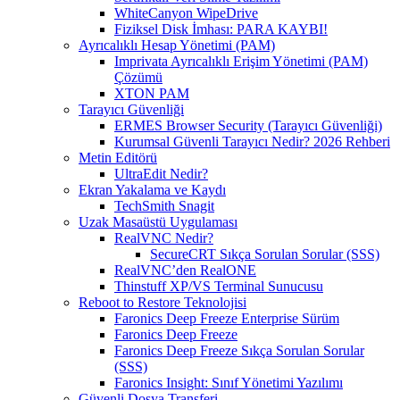
WhiteCanyon WipeDrive
Fiziksel Disk İmhası: PARA KAYBI!
Ayrıcalıklı Hesap Yönetimi (PAM)
Imprivata Ayrıcalıklı Erişim Yönetimi (PAM)
Çözümü
XTON PAM
Tarayıcı Güvenliği
ERMES Browser Security (Tarayıcı Güvenliği)
Kurumsal Güvenli Tarayıcı Nedir? 2026 Rehberi
Metin Editörü
UltraEdit Nedir?
Ekran Yakalama ve Kaydı
TechSmith Snagit
Uzak Masaüstü Uygulaması
RealVNC Nedir?
SecureCRT Sıkça Sorulan Sorular (SSS)
RealVNC’den RealONE
Thinstuff XP/VS Terminal Sunucusu
Reboot to Restore Teknolojisi
Faronics Deep Freeze Enterprise Sürüm
Faronics Deep Freeze
Faronics Deep Freeze Sıkça Sorulan Sorular
(SSS)
Faronics Insight: Sınıf Yönetimi Yazılımı
Güvenli Dosya Transferi