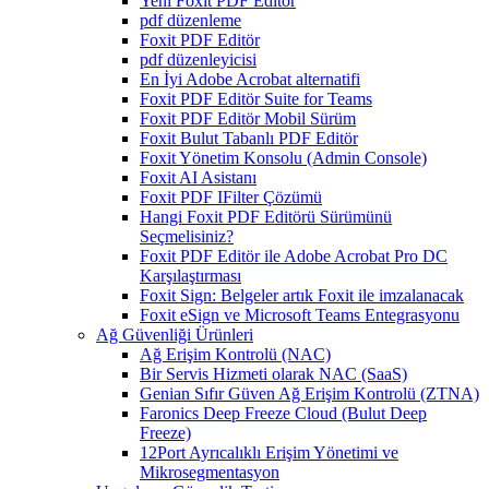
Yeni Foxit PDF Editor
pdf düzenleme
Foxit PDF Editör
pdf düzenleyicisi
En İyi Adobe Acrobat alternatifi
Foxit PDF Editör Suite for Teams
Foxit PDF Editör Mobil Sürüm
Foxit Bulut Tabanlı PDF Editör
Foxit Yönetim Konsolu (Admin Console)
Foxit AI Asistanı
Foxit PDF IFilter Çözümü
Hangi Foxit PDF Editörü Sürümünü
Seçmelisiniz?
Foxit PDF Editör ile Adobe Acrobat Pro DC
Karşılaştırması
Foxit Sign: Belgeler artık Foxit ile imzalanacak
Foxit eSign ve Microsoft Teams Entegrasyonu
Ağ Güvenliği Ürünleri
Ağ Erişim Kontrolü (NAC)
Bir Servis Hizmeti olarak NAC (SaaS)
Genian Sıfır Güven Ağ Erişim Kontrolü (ZTNA)
Faronics Deep Freeze Cloud (Bulut Deep
Freeze)
12Port Ayrıcalıklı Erişim Yönetimi ve
Mikrosegmentasyon