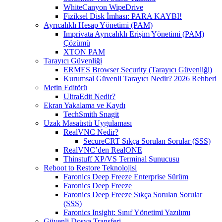
WhiteCanyon WipeDrive
Fiziksel Disk İmhası: PARA KAYBI!
Ayrıcalıklı Hesap Yönetimi (PAM)
Imprivata Ayrıcalıklı Erişim Yönetimi (PAM)
Çözümü
XTON PAM
Tarayıcı Güvenliği
ERMES Browser Security (Tarayıcı Güvenliği)
Kurumsal Güvenli Tarayıcı Nedir? 2026 Rehberi
Metin Editörü
UltraEdit Nedir?
Ekran Yakalama ve Kaydı
TechSmith Snagit
Uzak Masaüstü Uygulaması
RealVNC Nedir?
SecureCRT Sıkça Sorulan Sorular (SSS)
RealVNC’den RealONE
Thinstuff XP/VS Terminal Sunucusu
Reboot to Restore Teknolojisi
Faronics Deep Freeze Enterprise Sürüm
Faronics Deep Freeze
Faronics Deep Freeze Sıkça Sorulan Sorular
(SSS)
Faronics Insight: Sınıf Yönetimi Yazılımı
Güvenli Dosya Transferi