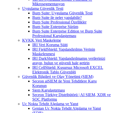
Mikrosegmentasyon
Uygulama Güvenlik Testi
Burp Suite: Uygulama Güvenlik Testi
Burp Suite ile neler yapılabilir?
Burp Suite Professional Özellikler
Burp Suite Enterprise Sürüm
Burp Suite Enterprise Edition ve Burp Suite
Professional Karşılaştırması
KVKK Veri Maskeleme
IRI Veri Koruma Süiti
IRI FieldShield: Yapılandırılmış Verinin
Maskelenmesi
IRI DarkShield: Yapılandırılmamış verilerinizi
arayın, bulun ve güvenli hale getirin
IRI CellShield: Kusursuz Microsoft EXCEL
Elektronik Tablo Güvenliği
Güvenlik Bilgileri ve Olay Yönetimi (SIEM)
Seceon aiSIEM ile Yeni Tehditlere Karşı
Korunun
Siem Karşılaştırması
Seceon Türkiye Distribütörü | AI SIEM, XDR ve
SOC Platformu
Uç Nokta Tehdit Algılama ve Yanıt
Genian Uç Nokta Tehdit Algılama ve Yanıt
(EDR)