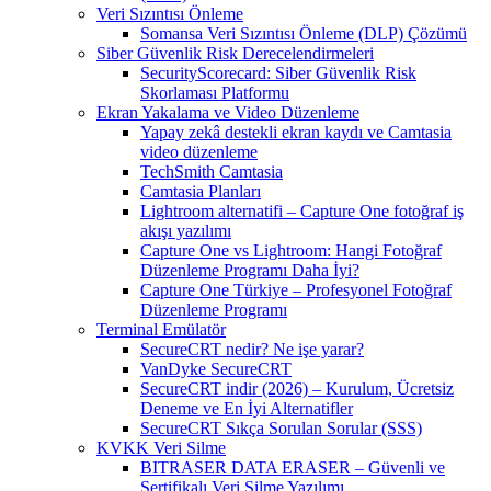
Veri Sızıntısı Önleme
Somansa Veri Sızıntısı Önleme (DLP) Çözümü
Siber Güvenlik Risk Derecelendirmeleri
SecurityScorecard: Siber Güvenlik Risk
Skorlaması Platformu
Ekran Yakalama ve Video Düzenleme
Yapay zekâ destekli ekran kaydı ve Camtasia
video düzenleme
TechSmith Camtasia
Camtasia Planları
Lightroom alternatifi – Capture One fotoğraf iş
akışı yazılımı
Capture One vs Lightroom: Hangi Fotoğraf
Düzenleme Programı Daha İyi?
Capture One Türkiye – Profesyonel Fotoğraf
Düzenleme Programı
Terminal Emülatör
SecureCRT nedir? Ne işe yarar?
VanDyke SecureCRT
SecureCRT indir (2026) – Kurulum, Ücretsiz
Deneme ve En İyi Alternatifler
SecureCRT Sıkça Sorulan Sorular (SSS)
KVKK Veri Silme
BITRASER DATA ERASER – Güvenli ve
Sertifikalı Veri Silme Yazılımı