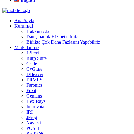
English
Ana Sayfa
Kurumsal
Hakkımızda
Danışmanlık Hizmetlerimiz
Birlikte Çok Daha Fazlasını Yapabiliriz!
Markalarımız
12Port
Burp Suite
Cside
CyGlass
DBeaver
ERMES
Faronics
Foxit
Genians
Hex-Rays
Imprivata
IRI
JFrog
Navicat
POSIT
RealVNC