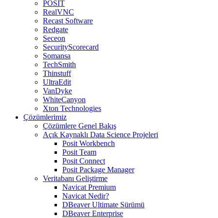
POSIT
RealVNC
Recast Software
Redgate
Seceon
SecurityScorecard
Somansa
TechSmith
Thinstuff
UltraEdit
VanDyke
WhiteCanyon
Xton Technologies
Çözümlerimiz
Çözümlere Genel Bakış
Açık Kaynaklı Data Science Projeleri
Posit Workbench
Posit Team
Posit Connect
Posit Package Manager
Veritabanı Geliştirme
Navicat Premium
Navicat Nedir?
DBeaver Ultimate Sürümü
DBeaver Enterprise