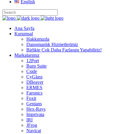
English
Ana Sayfa
Kurumsal
Hakkımızda
Danışmanlık Hizmetlerimiz
Birlikte Çok Daha Fazlasını Yapabiliriz!
Markalarımız
12Port
Burp Suite
Cside
CyGlass
DBeaver
ERMES
Faronics
Foxit
Genians
Hex-Rays
Imprivata
IRI
JFrog
Navicat