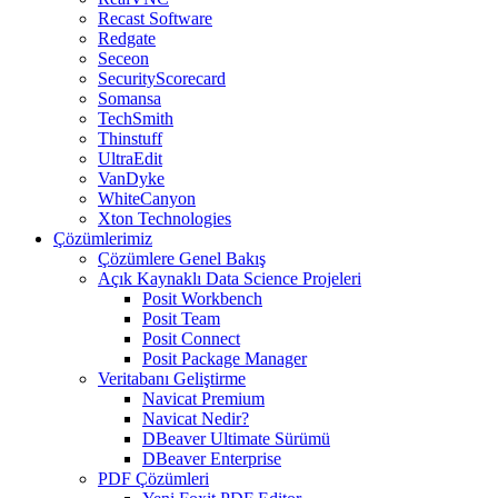
Recast Software
Redgate
Seceon
SecurityScorecard
Somansa
TechSmith
Thinstuff
UltraEdit
VanDyke
WhiteCanyon
Xton Technologies
Çözümlerimiz
Çözümlere Genel Bakış
Açık Kaynaklı Data Science Projeleri
Posit Workbench
Posit Team
Posit Connect
Posit Package Manager
Veritabanı Geliştirme
Navicat Premium
Navicat Nedir?
DBeaver Ultimate Sürümü
DBeaver Enterprise
PDF Çözümleri