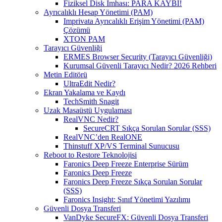
Fiziksel Disk İmhası: PARA KAYBI!
Ayrıcalıklı Hesap Yönetimi (PAM)
Imprivata Ayrıcalıklı Erişim Yönetimi (PAM)
Çözümü
XTON PAM
Tarayıcı Güvenliği
ERMES Browser Security (Tarayıcı Güvenliği)
Kurumsal Güvenli Tarayıcı Nedir? 2026 Rehberi
Metin Editörü
UltraEdit Nedir?
Ekran Yakalama ve Kaydı
TechSmith Snagit
Uzak Masaüstü Uygulaması
RealVNC Nedir?
SecureCRT Sıkça Sorulan Sorular (SSS)
RealVNC’den RealONE
Thinstuff XP/VS Terminal Sunucusu
Reboot to Restore Teknolojisi
Faronics Deep Freeze Enterprise Sürüm
Faronics Deep Freeze
Faronics Deep Freeze Sıkça Sorulan Sorular
(SSS)
Faronics Insight: Sınıf Yönetimi Yazılımı
Güvenli Dosya Transferi
VanDyke SecureFX: Güvenli Dosya Transferi