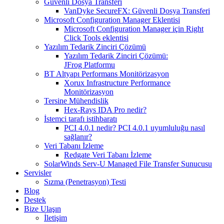
Güvenli Dosya Transferi
VanDyke SecureFX: Güvenli Dosya Transferi
Microsoft Configuration Manager Eklentisi
Microsoft Configuration Manager için Right
Click Tools eklentisi
Yazılım Tedarik Zinciri Çözümü
Yazılım Tedarik Zinciri Çözümü:
JFrog Platformu
BT Altyapı Performans Monitörizasyon
Xorux Infrastructure Performance
Monitörizasyon
Tersine Mühendislik
Hex-Rays IDA Pro nedir?
İstemci tarafı istihbaratı
PCI 4.0.1 nedir? PCI 4.0.1 uyumluluğu nasıl
sağlanır?
Veri Tabanı İzleme
Redgate Veri Tabanı İzleme
SolarWinds Serv-U Managed File Transfer Sunucusu
Servisler
Sızma (Penetrasyon) Testi
Blog
Destek
Bize Ulaşın
İletişim