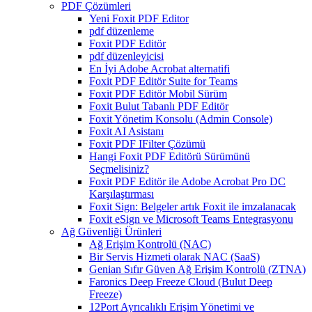
PDF Çözümleri
Yeni Foxit PDF Editor
pdf düzenleme
Foxit PDF Editör
pdf düzenleyicisi
En İyi Adobe Acrobat alternatifi
Foxit PDF Editör Suite for Teams
Foxit PDF Editör Mobil Sürüm
Foxit Bulut Tabanlı PDF Editör
Foxit Yönetim Konsolu (Admin Console)
Foxit AI Asistanı
Foxit PDF IFilter Çözümü
Hangi Foxit PDF Editörü Sürümünü
Seçmelisiniz?
Foxit PDF Editör ile Adobe Acrobat Pro DC
Karşılaştırması
Foxit Sign: Belgeler artık Foxit ile imzalanacak
Foxit eSign ve Microsoft Teams Entegrasyonu
Ağ Güvenliği Ürünleri
Ağ Erişim Kontrolü (NAC)
Bir Servis Hizmeti olarak NAC (SaaS)
Genian Sıfır Güven Ağ Erişim Kontrolü (ZTNA)
Faronics Deep Freeze Cloud (Bulut Deep
Freeze)
12Port Ayrıcalıklı Erişim Yönetimi ve