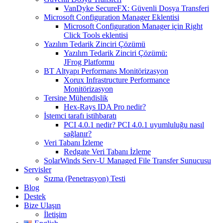
VanDyke SecureFX: Güvenli Dosya Transferi
Microsoft Configuration Manager Eklentisi
Microsoft Configuration Manager için Right
Click Tools eklentisi
Yazılım Tedarik Zinciri Çözümü
Yazılım Tedarik Zinciri Çözümü:
JFrog Platformu
BT Altyapı Performans Monitörizasyon
Xorux Infrastructure Performance
Monitörizasyon
Tersine Mühendislik
Hex-Rays IDA Pro nedir?
İstemci tarafı istihbaratı
PCI 4.0.1 nedir? PCI 4.0.1 uyumluluğu nasıl
sağlanır?
Veri Tabanı İzleme
Redgate Veri Tabanı İzleme
SolarWinds Serv-U Managed File Transfer Sunucusu
Servisler
Sızma (Penetrasyon) Testi
Blog
Destek
Bize Ulaşın
İletişim