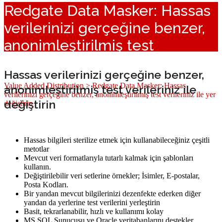
Redgate Data Masker: Hassas
verilerinizi gerçeğine benzer,
anonimleştirilmiş test
verileriniz ile yer değiştirin
Hassas verilerinizi gerçeğine benzer,
Value Added Distribution
>
Redgate Data Masker: Hassas
anonimleştirilmiş test verileriniz ile
verilerinizi gerçeğine benzer, anonimleştirilmiş test verileriniz ile yer
değiştirin
değiştirin
Hassas bilgileri sterilize etmek için kullanabileceğiniz çeşitli
metotlar
Mevcut veri formatlarıyla tutarlı kalmak için şablonları
kullanın.
Değiştirilebilir veri setlerine örnekler; İsimler, E-postalar,
Posta Kodları.
Bir yandan mevcut bilgilerinizi dezenfekte ederken diğer
yandan da yerlerine test verilerini yerleştirin
Basit, tekrarlanabilir, hızlı ve kullanımı kolay
MS SQL Sunucusu ve Oracle veritabanlarını destekler