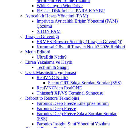
Sertifikalı Veri Silme Yazılımı
WhiteCanyon WipeDrive
Fiziksel Disk İmhası: PARA KAYBI!
Ayrıcalıklı Hesap Yönetimi (PAM)
Imprivata Ayrıcalıklı Erişim Yönetimi (PAM)
Çözümü
XTON PAM
Tarayıcı Güvenliği
ERMES Browser Security (Tarayıcı Güvenliği)
Kurumsal Güvenli Tarayıcı Nedir? 2026 Rehberi
Metin Editörü
UltraEdit Nedir?
Ekran Yakalama ve Kaydı
TechSmith Snagit
Uzak Masaüstü Uygulaması
RealVNC Nedir?
SecureCRT Sıkça Sorulan Sorular (SSS)
RealVNC’den RealONE
Thinstuff XP/VS Terminal Sunucusu
Reboot to Restore Teknolojisi
Faronics Deep Freeze Enterprise Sürüm
Faronics Deep Freeze
Faronics Deep Freeze Sıkça Sorulan Sorular
(SSS)
Faronics Insight: Sınıf Yönetimi Yazılımı