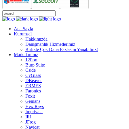
Ana Sayfa
Kurumsal
Hakkımızda
Danışmanlık Hizmetlerimiz
Birlikte Çok Daha Fazlasını Yapabiliriz!
Markalarımız
12Port
Burp Suite
Cside
CyGlass
DBeaver
ERMES
Faronics
Foxit
Genians
Hex-Rays
Imprivata
IRI
JFrog
Navicat