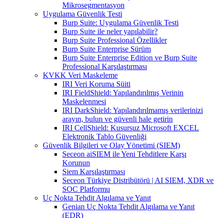
Mikrosegmentasyon
Uygulama Güvenlik Testi
Burp Suite: Uygulama Güvenlik Testi
Burp Suite ile neler yapılabilir?
Burp Suite Professional Özellikler
Burp Suite Enterprise Sürüm
Burp Suite Enterprise Edition ve Burp Suite
Professional Karşılaştırması
KVKK Veri Maskeleme
IRI Veri Koruma Süiti
IRI FieldShield: Yapılandırılmış Verinin
Maskelenmesi
IRI DarkShield: Yapılandırılmamış verilerinizi
arayın, bulun ve güvenli hale getirin
IRI CellShield: Kusursuz Microsoft EXCEL
Elektronik Tablo Güvenliği
Güvenlik Bilgileri ve Olay Yönetimi (SIEM)
Seceon aiSIEM ile Yeni Tehditlere Karşı
Korunun
Siem Karşılaştırması
Seceon Türkiye Distribütörü | AI SIEM, XDR ve
SOC Platformu
Uç Nokta Tehdit Algılama ve Yanıt
Genian Uç Nokta Tehdit Algılama ve Yanıt
(EDR)