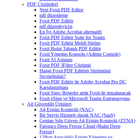
PDF Çözümleri
Yeni Foxit PDF Editor
pdf düzenleme
Foxit PDF Editör
pdf düzenleyicisi
En İyi Adobe Acrobat alternatifi
Foxit PDF Editör Suite for Teams
Foxit PDF Editör Mobil Sürüm
Foxit Bulut Tabanlı PDF Editör
Foxit Yönetim Konsolu (Admin Console)
Foxit AI Asistanı
Foxit PDF IFilter Çözümü
Hangi Foxit PDF Editörü Sürümünü
Seçmelisiniz?
Foxit PDF Editör ile Adobe Acrobat Pro DC
Karşılaştırması
Foxit Sign: Belgeler artık Foxit ile imzalanacak
Foxit eSign ve Microsoft Teams Entegrasyonu
Ağ Güvenliği Ürünleri
Ağ Erişim Kontrolü (NAC)
Bir Servis Hizmeti olarak NAC (SaaS)
Genian Sıfır Güven Ağ Erişim Kontrolü (ZTNA)
Faronics Deep Freeze Cloud (Bulut Deep
Freeze)
12Port Ayrıcalıklı Erişim Yönetimi ve