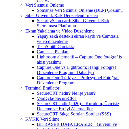
Veri Sızıntısı Önleme
Somansa Veri Sızıntısı Önleme (DLP) Çözümü
Siber Güvenlik Risk Derecelendirmeleri
SecurityScorecard: Siber Güvenlik Risk
Skorlaması Platformu
Ekran Yakalama ve Video Düzenleme
Yapay zekâ destekli ekran kaydı ve Camtasia
video düzenleme
TechSmith Camtasia
Camtasia Planları
Lightroom alternatifi – Capture One fotoğraf iş
akışı yazılımı
Capture One vs Lightroom: Hangi Fotoğraf
Düzenleme Programı Daha İyi?
Capture One Türkiye – Profesyonel Fotoğraf
Düzenleme Programı
Terminal Emülatör
SecureCRT nedir? Ne işe yarar?
VanDyke SecureCRT
SecureCRT indir (2026) – Kurulum, Ücretsiz
Deneme ve En İyi Alternatifler
SecureCRT Sıkça Sorulan Sorular (SSS)
KVKK Veri Silme
BITRASER DATA ERASER – Güvenli ve