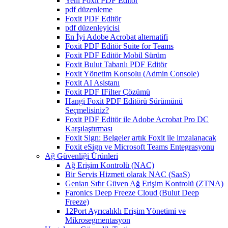
Yeni Foxit PDF Editor
pdf düzenleme
Foxit PDF Editör
pdf düzenleyicisi
En İyi Adobe Acrobat alternatifi
Foxit PDF Editör Suite for Teams
Foxit PDF Editör Mobil Sürüm
Foxit Bulut Tabanlı PDF Editör
Foxit Yönetim Konsolu (Admin Console)
Foxit AI Asistanı
Foxit PDF IFilter Çözümü
Hangi Foxit PDF Editörü Sürümünü
Seçmelisiniz?
Foxit PDF Editör ile Adobe Acrobat Pro DC
Karşılaştırması
Foxit Sign: Belgeler artık Foxit ile imzalanacak
Foxit eSign ve Microsoft Teams Entegrasyonu
Ağ Güvenliği Ürünleri
Ağ Erişim Kontrolü (NAC)
Bir Servis Hizmeti olarak NAC (SaaS)
Genian Sıfır Güven Ağ Erişim Kontrolü (ZTNA)
Faronics Deep Freeze Cloud (Bulut Deep
Freeze)
12Port Ayrıcalıklı Erişim Yönetimi ve
Mikrosegmentasyon