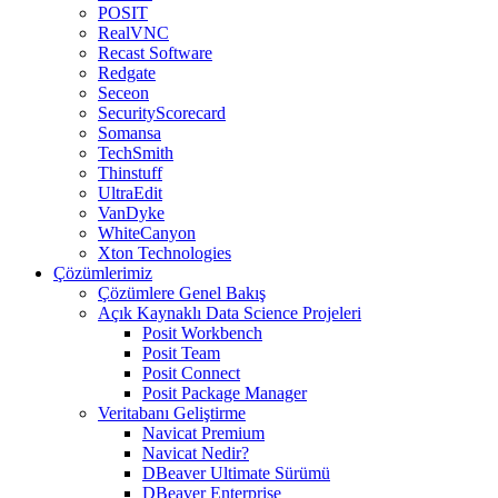
POSIT
RealVNC
Recast Software
Redgate
Seceon
SecurityScorecard
Somansa
TechSmith
Thinstuff
UltraEdit
VanDyke
WhiteCanyon
Xton Technologies
Çözümlerimiz
Çözümlere Genel Bakış
Açık Kaynaklı Data Science Projeleri
Posit Workbench
Posit Team
Posit Connect
Posit Package Manager
Veritabanı Geliştirme
Navicat Premium
Navicat Nedir?
DBeaver Ultimate Sürümü
DBeaver Enterprise