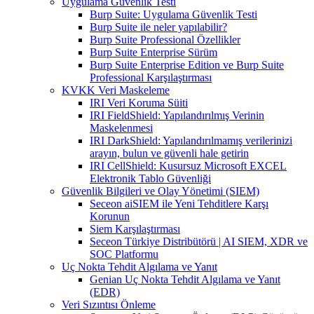
Uygulama Güvenlik Testi
Burp Suite: Uygulama Güvenlik Testi
Burp Suite ile neler yapılabilir?
Burp Suite Professional Özellikler
Burp Suite Enterprise Sürüm
Burp Suite Enterprise Edition ve Burp Suite
Professional Karşılaştırması
KVKK Veri Maskeleme
IRI Veri Koruma Süiti
IRI FieldShield: Yapılandırılmış Verinin
Maskelenmesi
IRI DarkShield: Yapılandırılmamış verilerinizi
arayın, bulun ve güvenli hale getirin
IRI CellShield: Kusursuz Microsoft EXCEL
Elektronik Tablo Güvenliği
Güvenlik Bilgileri ve Olay Yönetimi (SIEM)
Seceon aiSIEM ile Yeni Tehditlere Karşı
Korunun
Siem Karşılaştırması
Seceon Türkiye Distribütörü | AI SIEM, XDR ve
SOC Platformu
Uç Nokta Tehdit Algılama ve Yanıt
Genian Uç Nokta Tehdit Algılama ve Yanıt
(EDR)
Veri Sızıntısı Önleme