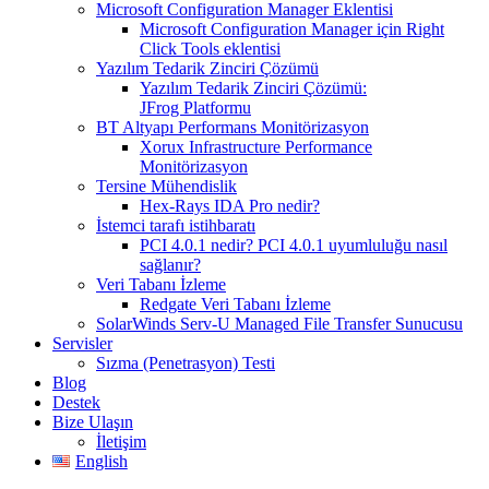
Microsoft Configuration Manager Eklentisi
Microsoft Configuration Manager için Right
Click Tools eklentisi
Yazılım Tedarik Zinciri Çözümü
Yazılım Tedarik Zinciri Çözümü:
JFrog Platformu
BT Altyapı Performans Monitörizasyon
Xorux Infrastructure Performance
Monitörizasyon
Tersine Mühendislik
Hex-Rays IDA Pro nedir?
İstemci tarafı istihbaratı
PCI 4.0.1 nedir? PCI 4.0.1 uyumluluğu nasıl
sağlanır?
Veri Tabanı İzleme
Redgate Veri Tabanı İzleme
SolarWinds Serv-U Managed File Transfer Sunucusu
Servisler
Sızma (Penetrasyon) Testi
Blog
Destek
Bize Ulaşın
İletişim
English