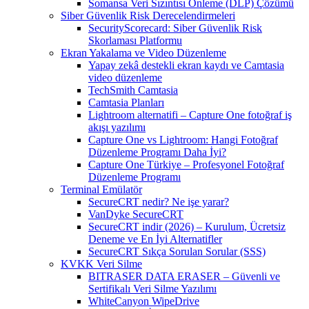
Somansa Veri Sızıntısı Önleme (DLP) Çözümü
Siber Güvenlik Risk Derecelendirmeleri
SecurityScorecard: Siber Güvenlik Risk
Skorlaması Platformu
Ekran Yakalama ve Video Düzenleme
Yapay zekâ destekli ekran kaydı ve Camtasia
video düzenleme
TechSmith Camtasia
Camtasia Planları
Lightroom alternatifi – Capture One fotoğraf iş
akışı yazılımı
Capture One vs Lightroom: Hangi Fotoğraf
Düzenleme Programı Daha İyi?
Capture One Türkiye – Profesyonel Fotoğraf
Düzenleme Programı
Terminal Emülatör
SecureCRT nedir? Ne işe yarar?
VanDyke SecureCRT
SecureCRT indir (2026) – Kurulum, Ücretsiz
Deneme ve En İyi Alternatifler
SecureCRT Sıkça Sorulan Sorular (SSS)
KVKK Veri Silme
BITRASER DATA ERASER – Güvenli ve
Sertifikalı Veri Silme Yazılımı
WhiteCanyon WipeDrive