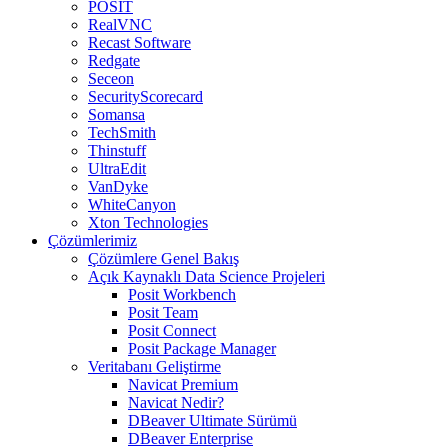
POSIT
RealVNC
Recast Software
Redgate
Seceon
SecurityScorecard
Somansa
TechSmith
Thinstuff
UltraEdit
VanDyke
WhiteCanyon
Xton Technologies
Çözümlerimiz
Çözümlere Genel Bakış
Açık Kaynaklı Data Science Projeleri
Posit Workbench
Posit Team
Posit Connect
Posit Package Manager
Veritabanı Geliştirme
Navicat Premium
Navicat Nedir?
DBeaver Ultimate Sürümü
DBeaver Enterprise