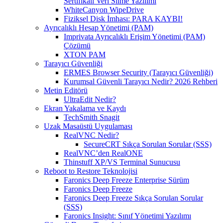
Sertifikalı Veri Silme Yazılımı
WhiteCanyon WipeDrive
Fiziksel Disk İmhası: PARA KAYBI!
Ayrıcalıklı Hesap Yönetimi (PAM)
Imprivata Ayrıcalıklı Erişim Yönetimi (PAM)
Çözümü
XTON PAM
Tarayıcı Güvenliği
ERMES Browser Security (Tarayıcı Güvenliği)
Kurumsal Güvenli Tarayıcı Nedir? 2026 Rehberi
Metin Editörü
UltraEdit Nedir?
Ekran Yakalama ve Kaydı
TechSmith Snagit
Uzak Masaüstü Uygulaması
RealVNC Nedir?
SecureCRT Sıkça Sorulan Sorular (SSS)
RealVNC’den RealONE
Thinstuff XP/VS Terminal Sunucusu
Reboot to Restore Teknolojisi
Faronics Deep Freeze Enterprise Sürüm
Faronics Deep Freeze
Faronics Deep Freeze Sıkça Sorulan Sorular
(SSS)
Faronics Insight: Sınıf Yönetimi Yazılımı