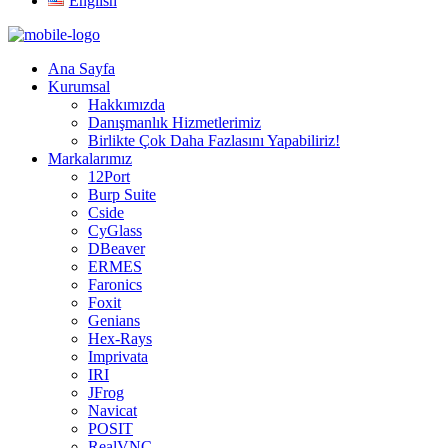
English
Ana Sayfa
Kurumsal
Hakkımızda
Danışmanlık Hizmetlerimiz
Birlikte Çok Daha Fazlasını Yapabiliriz!
Markalarımız
12Port
Burp Suite
Cside
CyGlass
DBeaver
ERMES
Faronics
Foxit
Genians
Hex-Rays
Imprivata
IRI
JFrog
Navicat
POSIT
RealVNC