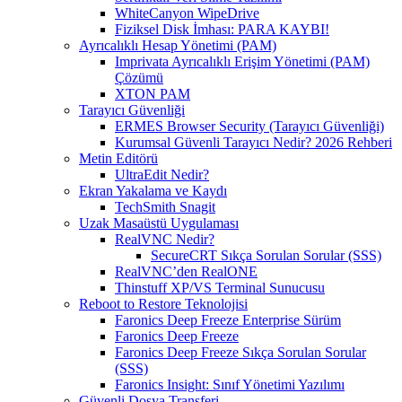
WhiteCanyon WipeDrive
Fiziksel Disk İmhası: PARA KAYBI!
Ayrıcalıklı Hesap Yönetimi (PAM)
Imprivata Ayrıcalıklı Erişim Yönetimi (PAM)
Çözümü
XTON PAM
Tarayıcı Güvenliği
ERMES Browser Security (Tarayıcı Güvenliği)
Kurumsal Güvenli Tarayıcı Nedir? 2026 Rehberi
Metin Editörü
UltraEdit Nedir?
Ekran Yakalama ve Kaydı
TechSmith Snagit
Uzak Masaüstü Uygulaması
RealVNC Nedir?
SecureCRT Sıkça Sorulan Sorular (SSS)
RealVNC’den RealONE
Thinstuff XP/VS Terminal Sunucusu
Reboot to Restore Teknolojisi
Faronics Deep Freeze Enterprise Sürüm
Faronics Deep Freeze
Faronics Deep Freeze Sıkça Sorulan Sorular
(SSS)
Faronics Insight: Sınıf Yönetimi Yazılımı
Güvenli Dosya Transferi