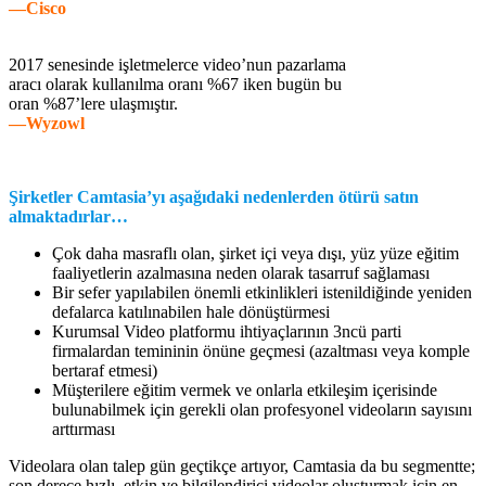
—Cisco
2017 senesinde işletmelerce video’nun pazarlama
aracı olarak kullanılma oranı %67 iken bugün bu
oran %87’lere ulaşmıştır.
—Wyzowl
Şirketler Camtasia’yı aşağıdaki nedenlerden ötürü satın
almaktadırlar…
Çok daha masraflı olan, şirket içi veya dışı, yüz yüze eğitim
faaliyetlerin azalmasına neden olarak tasarruf sağlaması
Bir sefer yapılabilen önemli etkinlikleri istenildiğinde yeniden
defalarca katılınabilen hale dönüştürmesi
Kurumsal Video platformu ihtiyaçlarının 3ncü parti
firmalardan temininin önüne geçmesi (azaltması veya komple
bertaraf etmesi)
Müşterilere eğitim vermek ve onlarla etkileşim içerisinde
bulunabilmek için gerekli olan profesyonel videoların sayısını
arttırması
Videolara olan talep gün geçtikçe artıyor, Camtasia da bu segmentte;
son derece hızlı, etkin ve bilgilendirici videolar oluşturmak için en