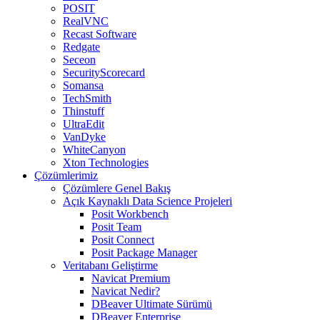
POSIT
RealVNC
Recast Software
Redgate
Seceon
SecurityScorecard
Somansa
TechSmith
Thinstuff
UltraEdit
VanDyke
WhiteCanyon
Xton Technologies
Çözümlerimiz
Çözümlere Genel Bakış
Açık Kaynaklı Data Science Projeleri
Posit Workbench
Posit Team
Posit Connect
Posit Package Manager
Veritabanı Geliştirme
Navicat Premium
Navicat Nedir?
DBeaver Ultimate Sürümü
DBeaver Enterprise