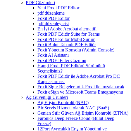
PDF Çözümleri
Yeni Foxit PDF Editor
pdf düzenleme
Foxit PDF Editör
pdf düzenleyicisi
En İyi Adobe Acrobat alternatifi
Foxit PDF Editör Suite for Teams
Foxit PDF Editör Mobil Sürüm
Foxit Bulut Tabanlı PDF Editör
Foxit Yönetim Konsolu (Admin Console)
Foxit AI Asistanı
Foxit PDF IFilter Çözümü
Hangi Foxit PDF Editörü Sürümünü
Seçmelisiniz?
Foxit PDF Editör ile Adobe Acrobat Pro DC
Karşılaştırması
Foxit Sign: Belgeler artık Foxit ile imzalanacak
Foxit eSign ve Microsoft Teams Entegrasyonu
Ağ Güvenliği Ürünleri
Ağ Erişim Kontrolü (NAC)
Bir Servis Hizmeti olarak NAC (SaaS)
Genian Sıfır Güven Ağ Erişim Kontrolü (ZTNA)
Faronics Deep Freeze Cloud (Bulut Deep
Freeze)
12Port Ayrıcalıklı Erişim Yönetimi ve