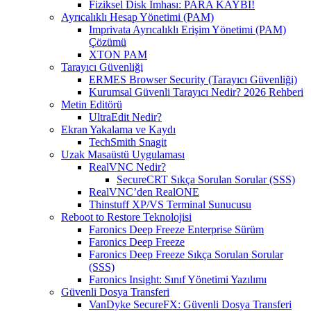
Fiziksel Disk İmhası: PARA KAYBI!
Ayrıcalıklı Hesap Yönetimi (PAM)
Imprivata Ayrıcalıklı Erişim Yönetimi (PAM)
Çözümü
XTON PAM
Tarayıcı Güvenliği
ERMES Browser Security (Tarayıcı Güvenliği)
Kurumsal Güvenli Tarayıcı Nedir? 2026 Rehberi
Metin Editörü
UltraEdit Nedir?
Ekran Yakalama ve Kaydı
TechSmith Snagit
Uzak Masaüstü Uygulaması
RealVNC Nedir?
SecureCRT Sıkça Sorulan Sorular (SSS)
RealVNC’den RealONE
Thinstuff XP/VS Terminal Sunucusu
Reboot to Restore Teknolojisi
Faronics Deep Freeze Enterprise Sürüm
Faronics Deep Freeze
Faronics Deep Freeze Sıkça Sorulan Sorular
(SSS)
Faronics Insight: Sınıf Yönetimi Yazılımı
Güvenli Dosya Transferi
VanDyke SecureFX: Güvenli Dosya Transferi