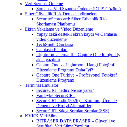
Veri Sızıntısı Önleme
Somansa Veri Sızıntısı Önleme (DLP) Çözümü
Siber Güvenlik Risk Derecelendirmeleri
SecurityScorecard: Siber Güvenlik Risk
Skorlaması Platformu
Ekran Yakalama ve Video Düzenleme
Yapay zekâ destekli ekran kaydı ve Camtasia
video düzenleme
TechSmith Camtasia
Camtasia Planları
Lightroom alternatifi – Capture One fotoğraf iş
akışı yazılımı
Capture One vs Lightroom: Hangi Fotoğraf
Düzenleme Programı Daha İyi?
Capture One Türkiye – Profesyonel Fotoğraf
Düzenleme Programı
Terminal Emülatör
SecureCRT nedir? Ne işe yarar?
VanDyke SecureCRT
SecureCRT indir (2026) – Kurulum, Ücretsiz
Deneme ve En İyi Alternatifler
SecureCRT Sıkça Sorulan Sorular (SSS)
KVKK Veri Silme
BITRASER DATA ERASER – Güvenli ve
Sertifikalı Veri Silme Yazılımı