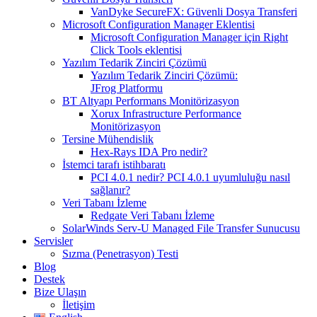
VanDyke SecureFX: Güvenli Dosya Transferi
Microsoft Configuration Manager Eklentisi
Microsoft Configuration Manager için Right
Click Tools eklentisi
Yazılım Tedarik Zinciri Çözümü
Yazılım Tedarik Zinciri Çözümü:
JFrog Platformu
BT Altyapı Performans Monitörizasyon
Xorux Infrastructure Performance
Monitörizasyon
Tersine Mühendislik
Hex-Rays IDA Pro nedir?
İstemci tarafı istihbaratı
PCI 4.0.1 nedir? PCI 4.0.1 uyumluluğu nasıl
sağlanır?
Veri Tabanı İzleme
Redgate Veri Tabanı İzleme
SolarWinds Serv-U Managed File Transfer Sunucusu
Servisler
Sızma (Penetrasyon) Testi
Blog
Destek
Bize Ulaşın
İletişim