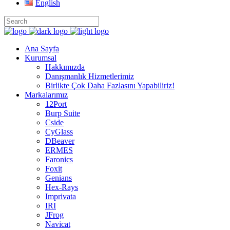
English
Ana Sayfa
Kurumsal
Hakkımızda
Danışmanlık Hizmetlerimiz
Birlikte Çok Daha Fazlasını Yapabiliriz!
Markalarımız
12Port
Burp Suite
Cside
CyGlass
DBeaver
ERMES
Faronics
Foxit
Genians
Hex-Rays
Imprivata
IRI
JFrog
Navicat