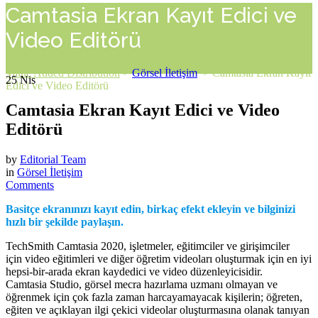
Camtasia Ekran Kayıt Edici ve
Video Editörü
Value Added Distribution
>
Görsel İletişim
>
Camtasia Ekran Kayıt
25
Nis
Edici ve Video Editörü
Camtasia Ekran Kayıt Edici ve Video
Editörü
by
Editorial Team
in
Görsel İletişim
Comments
Basitçe ekranınızı kayıt edin, birkaç efekt ekleyin ve bilginizi
hızlı bir şekilde paylaşın.
TechSmith Camtasia 2020, işletmeler, eğitimciler ve girişimciler
için video eğitimleri ve diğer öğretim videoları oluşturmak için en iyi
hepsi-bir-arada ekran kaydedici ve video düzenleyicisidir.
Camtasia Studio, görsel mecra hazırlama uzmanı olmayan ve
öğrenmek için çok fazla zaman harcayamayacak kişilerin; öğreten,
eğiten ve açıklayan ilgi çekici videolar oluşturmasına olanak tanıyan