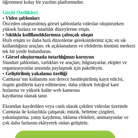
öğrenmesi kolay bir yazılım platformudur.
Güçlü Özellikleri
•
Video şablonları
Önceden oluşturulmuş görsel şablonlarla videolar oluştururken
yüksek hızlara ve tutarlılık düzeylerine erişin.
•
Sıklıkla kullllandıklarınıza çabuçak ulaşın
Hızlı erişim ve daha hızlı düzenleme gereksimleriniz için; en sık
kullandığınız araçları, ek açıklamaların ve efektlerin tümünü merkezi
tek bir yerde bulundurun.
•
Görsel oluşturmada tutarlılığınızı koruyun
Standart şablonları, varlıkları ve araçları; bilgisayarlar, ekipler ve
organizasyonlar arasında paylaşmak için paketleyin.
•
Geliştirilmiş yakalama özelliği
Camtasia’nın kullanımı son derece basitleştirilmiş kayıt edicisi,
özgün girdilerin kayıt edilmesine, daha yüksek fotoğraf kare
hızlarına ve yüksek kalite web kamerası
kayıtlarına olanak tanır.
Ekrandan kaydedilen veya canlı olarak çekilen videolar üzerinde
Camtasia ile kolaylıkla çalışarak; müzik, belirtme çizgileri,
yakınlaştırma, yatay kaydırma, tıklama efektleri, animasyonlar ve
çok daha fazlasını ekleyerek onları geliştirin.