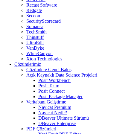
Recast Software
Redgate
Seceon
SecurityScorecard
Somansa
TechSmith
Thinstuff
UltraEdit
VanDyke
WhiteCanyon
Xton Technologies
Çözümlerimiz
Çözümlere Genel Bakış
Açık Kaynaklı Data Science Projeleri
Posit Workbench
Posit Team
Posit Connect
Posit Package Manager
Veritabanı Geliştirme
Navicat Premium
Navicat Nedir?
DBeaver Ultimate Sürümü
DBeaver Enterprise
PDF Çözümleri