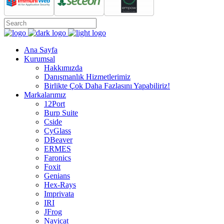
Ana Sayfa
Kurumsal
Hakkımızda
Danışmanlık Hizmetlerimiz
Birlikte Çok Daha Fazlasını Yapabiliriz!
Markalarımız
12Port
Burp Suite
Cside
CyGlass
DBeaver
ERMES
Faronics
Foxit
Genians
Hex-Rays
Imprivata
IRI
JFrog
Navicat