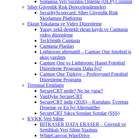
Somansa Veri Sızıntısı Önleme (DLP) Çözümü
Siber Güvenlik Risk Derecelendirmeleri
SecurityScorecard: Siber Güvenlik Risk
Skorlaması Platformu
Ekran Yakalama ve Video Düzenleme
Yapay zekâ destekli ekran kaydı ve Camtasia
video düzenleme
TechSmith Camtasia
Camtasia Planları
Lightroom alternatifi – Capture One fotoğraf iş
akışı yazılımı
Capture One vs Lightroom: Hangi Fotoğraf
Düzenleme Programı Daha İyi?
Capture One Türkiye – Profesyonel Fotoğraf
Düzenleme Programı
Terminal Emülatör
SecureCRT nedir? Ne işe yarar?
VanDyke SecureCRT
SecureCRT indir (2026) – Kurulum, Ücretsiz
Deneme ve En İyi Alternatifler
SecureCRT Sıkça Sorulan Sorular (SSS)
KVKK Veri Silme
BITRASER DATA ERASER – Güvenli ve
Sertifikalı Veri Silme Yazılımı
WhiteCanyon WipeDrive