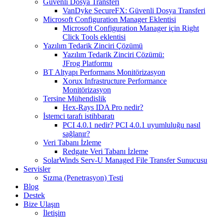
Güvenli Dosya Transferi
VanDyke SecureFX: Güvenli Dosya Transferi
Microsoft Configuration Manager Eklentisi
Microsoft Configuration Manager için Right
Click Tools eklentisi
Yazılım Tedarik Zinciri Çözümü
Yazılım Tedarik Zinciri Çözümü:
JFrog Platformu
BT Altyapı Performans Monitörizasyon
Xorux Infrastructure Performance
Monitörizasyon
Tersine Mühendislik
Hex-Rays IDA Pro nedir?
İstemci tarafı istihbaratı
PCI 4.0.1 nedir? PCI 4.0.1 uyumluluğu nasıl
sağlanır?
Veri Tabanı İzleme
Redgate Veri Tabanı İzleme
SolarWinds Serv-U Managed File Transfer Sunucusu
Servisler
Sızma (Penetrasyon) Testi
Blog
Destek
Bize Ulaşın
İletişim