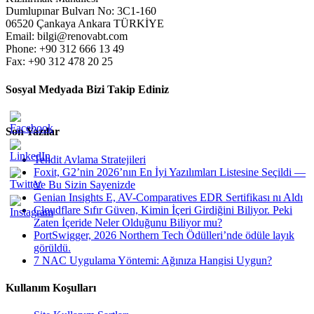
Dumlupınar Bulvarı No: 3C1-160
06520 Çankaya Ankara TÜRKİYE
Email: bilgi@renovabt.com
Phone: +90 312 666 13 49
Fax: +90 312 478 20 25
Sosyal Medyada Bizi Takip Ediniz
Son Yazılar
Tehdit Avlama Stratejileri
Foxit, G2’nin 2026’nın En İyi Yazılımları Listesine Seçildi —
Ve Bu Sizin Sayenizde
Genian Insights E, AV-Comparatives EDR Sertifikası nı Aldı
Cloudflare Sıfır Güven, Kimin İçeri Girdiğini Biliyor. Peki
Zaten İçeride Neler Olduğunu Biliyor mu?
PortSwigger, 2026 Northern Tech Ödülleri’nde ödüle layık
görüldü.
7 NAC Uygulama Yöntemi: Ağınıza Hangisi Uygun?
Kullanım Koşulları