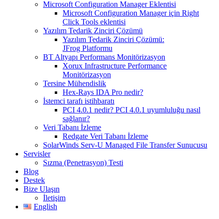
Microsoft Configuration Manager Eklentisi
Microsoft Configuration Manager için Right
Click Tools eklentisi
Yazılım Tedarik Zinciri Çözümü
Yazılım Tedarik Zinciri Çözümü:
JFrog Platformu
BT Altyapı Performans Monitörizasyon
Xorux Infrastructure Performance
Monitörizasyon
Tersine Mühendislik
Hex-Rays IDA Pro nedir?
İstemci tarafı istihbaratı
PCI 4.0.1 nedir? PCI 4.0.1 uyumluluğu nasıl
sağlanır?
Veri Tabanı İzleme
Redgate Veri Tabanı İzleme
SolarWinds Serv-U Managed File Transfer Sunucusu
Servisler
Sızma (Penetrasyon) Testi
Blog
Destek
Bize Ulaşın
İletişim
English