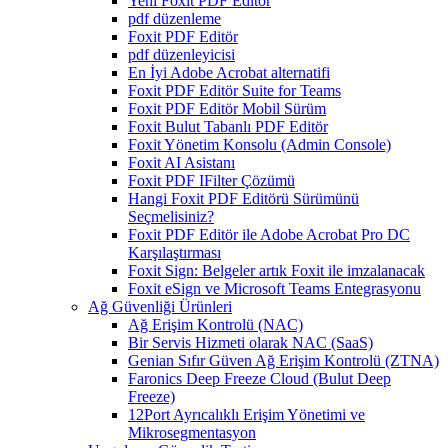
Yeni Foxit PDF Editor
pdf düzenleme
Foxit PDF Editör
pdf düzenleyicisi
En İyi Adobe Acrobat alternatifi
Foxit PDF Editör Suite for Teams
Foxit PDF Editör Mobil Sürüm
Foxit Bulut Tabanlı PDF Editör
Foxit Yönetim Konsolu (Admin Console)
Foxit AI Asistanı
Foxit PDF IFilter Çözümü
Hangi Foxit PDF Editörü Sürümünü
Seçmelisiniz?
Foxit PDF Editör ile Adobe Acrobat Pro DC
Karşılaştırması
Foxit Sign: Belgeler artık Foxit ile imzalanacak
Foxit eSign ve Microsoft Teams Entegrasyonu
Ağ Güvenliği Ürünleri
Ağ Erişim Kontrolü (NAC)
Bir Servis Hizmeti olarak NAC (SaaS)
Genian Sıfır Güven Ağ Erişim Kontrolü (ZTNA)
Faronics Deep Freeze Cloud (Bulut Deep
Freeze)
12Port Ayrıcalıklı Erişim Yönetimi ve
Mikrosegmentasyon