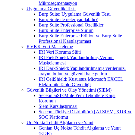
Mikrosegmentasyon
Uygulama Güvenlik Testi
Burp Suite: Uygulama Güvenlik Testi
Burp Suite ile neler yapılabilir?
Burp Suite Professional Özellikler
Burp Suite Enterprise Sürüm
Burp Suite Enterprise Edition ve Burp Suite
Professional Karşılaştırması
KVKK Veri Maskeleme
IRI Veri Koruma Süiti
IRI FieldShield: Yapılandırılmış Verinin
Maskelenmesi
IRI DarkShield: Yapılandırılmamış verilerinizi
arayın, bulun ve güvenli hale getirin
IRI CellShield: Kusursuz Microsoft EXCEL
Elektronik Tablo Güvenliği
Güvenlik Bilgileri ve Olay Yönetimi (SIEM)
Seceon aiSIEM ile Yeni Tehditlere Karşı
Korunun
Siem Karşılaştırması
Seceon Türkiye Distribütörü | AI SIEM, XDR ve
SOC Platformu
Uç Nokta Tehdit Algılama ve Yanıt
Genian Uç Nokta Tehdit Algılama ve Yanıt
(EDR)