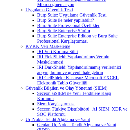
Mikrosegmentasyon
Uygulama Güvenlik Testi
Burp Suite: Uygulama Güvenlik Testi
Burp Suite ile neler yapılabilir?
Burp Suite Professional Özellikler
Burp Suite Enterprise Sürüm
Burp Suite Enterprise Edition ve Burp Suite
Professional Karşılaştırması
KVKK Veri Maskeleme
IRI Veri Koruma Süiti
IRI FieldShield: Yapılandırılmış Verinin
Maskelenmesi
IRI DarkShield: Yapılandırılmamış verilerinizi
arayın, bulun ve güvenli hale getirin
IRI CellShield: Kusursuz Microsoft EXCEL
Elektronik Tablo Güvenliği
Güvenlik Bilgileri ve Olay Yönetimi (SIEM)
Seceon aiSIEM ile Yeni Tehditlere Karşı
Korunun
Siem Karşılaştırması
Seceon Türkiye Distribütörü | AI SIEM, XDR ve
SOC Platformu
Uç Nokta Tehdit Algılama ve Yanıt
Genian Uç Nokta Tehdit Algılama ve Yanıt
(EDR)