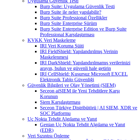
Uygulama Güvenlik Testi
Burp Suite: Uygulama Güvenlik Testi
Burp Suite ile neler yapılabilir?
Burp Suite Professional Özellikler
Burp Suite Enterprise Sürüm
Burp Suite Enterprise Edition ve Burp Suite
Professional Karşılaştırması
KVKK Veri Maskeleme
IRI Veri Koruma Süiti
IRI FieldShield: Yapılandırılmış Verinin
Maskelenmesi
IRI DarkShield: Yapılandırılmamış verilerinizi
arayın, bulun ve güvenli hale getirin
IRI CellShield: Kusursuz Microsoft EXCEL
Elektronik Tablo Güvenliği
Güvenlik Bilgileri ve Olay Yönetimi (SIEM)
Seceon aiSIEM ile Yeni Tehditlere Karşı
Korunun
Siem Karşılaştırması
Seceon Türkiye Distribütörü | AI SIEM, XDR ve
SOC Platformu
Uç Nokta Tehdit Algılama ve Yanıt
Genian Uç Nokta Tehdit Algılama ve Yanıt
(EDR)
Veri Sızıntısı Önleme