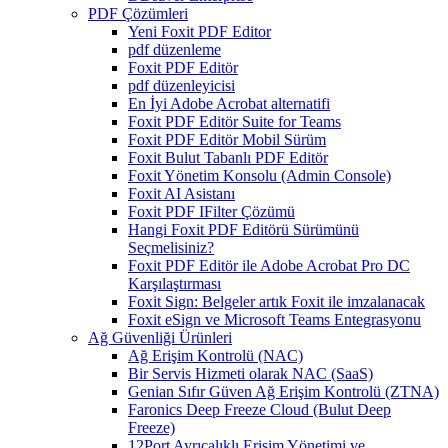
PDF Çözümleri
Yeni Foxit PDF Editor
pdf düzenleme
Foxit PDF Editör
pdf düzenleyicisi
En İyi Adobe Acrobat alternatifi
Foxit PDF Editör Suite for Teams
Foxit PDF Editör Mobil Sürüm
Foxit Bulut Tabanlı PDF Editör
Foxit Yönetim Konsolu (Admin Console)
Foxit AI Asistanı
Foxit PDF IFilter Çözümü
Hangi Foxit PDF Editörü Sürümünü
Seçmelisiniz?
Foxit PDF Editör ile Adobe Acrobat Pro DC
Karşılaştırması
Foxit Sign: Belgeler artık Foxit ile imzalanacak
Foxit eSign ve Microsoft Teams Entegrasyonu
Ağ Güvenliği Ürünleri
Ağ Erişim Kontrolü (NAC)
Bir Servis Hizmeti olarak NAC (SaaS)
Genian Sıfır Güven Ağ Erişim Kontrolü (ZTNA)
Faronics Deep Freeze Cloud (Bulut Deep
Freeze)
12Port Ayrıcalıklı Erişim Yönetimi ve