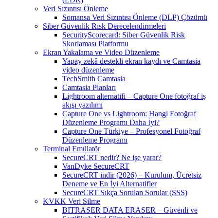
Veri Sızıntısı Önleme
Somansa Veri Sızıntısı Önleme (DLP) Çözümü
Siber Güvenlik Risk Derecelendirmeleri
SecurityScorecard: Siber Güvenlik Risk
Skorlaması Platformu
Ekran Yakalama ve Video Düzenleme
Yapay zekâ destekli ekran kaydı ve Camtasia
video düzenleme
TechSmith Camtasia
Camtasia Planları
Lightroom alternatifi – Capture One fotoğraf iş
akışı yazılımı
Capture One vs Lightroom: Hangi Fotoğraf
Düzenleme Programı Daha İyi?
Capture One Türkiye – Profesyonel Fotoğraf
Düzenleme Programı
Terminal Emülatör
SecureCRT nedir? Ne işe yarar?
VanDyke SecureCRT
SecureCRT indir (2026) – Kurulum, Ücretsiz
Deneme ve En İyi Alternatifler
SecureCRT Sıkça Sorulan Sorular (SSS)
KVKK Veri Silme
BITRASER DATA ERASER – Güvenli ve