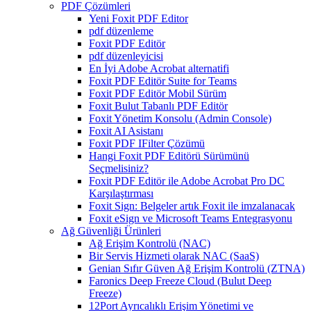
PDF Çözümleri
Yeni Foxit PDF Editor
pdf düzenleme
Foxit PDF Editör
pdf düzenleyicisi
En İyi Adobe Acrobat alternatifi
Foxit PDF Editör Suite for Teams
Foxit PDF Editör Mobil Sürüm
Foxit Bulut Tabanlı PDF Editör
Foxit Yönetim Konsolu (Admin Console)
Foxit AI Asistanı
Foxit PDF IFilter Çözümü
Hangi Foxit PDF Editörü Sürümünü
Seçmelisiniz?
Foxit PDF Editör ile Adobe Acrobat Pro DC
Karşılaştırması
Foxit Sign: Belgeler artık Foxit ile imzalanacak
Foxit eSign ve Microsoft Teams Entegrasyonu
Ağ Güvenliği Ürünleri
Ağ Erişim Kontrolü (NAC)
Bir Servis Hizmeti olarak NAC (SaaS)
Genian Sıfır Güven Ağ Erişim Kontrolü (ZTNA)
Faronics Deep Freeze Cloud (Bulut Deep
Freeze)
12Port Ayrıcalıklı Erişim Yönetimi ve