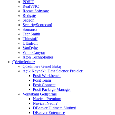
POSIT
RealVNC
Recast Software
Redgate
Seceon
SecurityScorecard
Somansa
TechSmith
Thinstuff
UltraEdit
VanDyke
WhiteCanyon
Xton Technologies
Çözümlerimiz
Çözümlere Genel Bakış
Açık Kaynaklı Data Science Projeleri
Posit Workbench
Posit Team
Posit Connect
Posit Package Manager
Veritabanı Geliştirme
Navicat Premium
Navicat Nedir?
DBeaver Ultimate Sürümü
DBeaver Enterprise