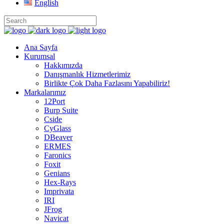
English
Ana Sayfa
Kurumsal
Hakkımızda
Danışmanlık Hizmetlerimiz
Birlikte Çok Daha Fazlasını Yapabiliriz!
Markalarımız
12Port
Burp Suite
Cside
CyGlass
DBeaver
ERMES
Faronics
Foxit
Genians
Hex-Rays
Imprivata
IRI
JFrog
Navicat