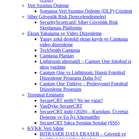
Veri Sızıntısı Önleme
Somansa Veri Sızıntısı Önleme (DLP) Çözümü
Siber Güvenlik Risk Derecelendirmeleri
SecurityScorecard: Siber Güvenlik Risk
Skorlaması Platformu
Ekran Yakalama ve Video Düzenleme
Yapay zekâ destekli ekran kaydı ve Camtasia
video düzenleme
TechSmith Camtasia
Camtasia Planları
Lightroom alternatifi – Capture One fotoğraf iş
akışı yazılımı
Capture One vs Lightroom: Hangi Fotoğraf
Düzenleme Programı Daha İyi?
Capture One Türkiye – Profesyonel Fotoğraf
Düzenleme Programı
Terminal Emülatör
SecureCRT nedir? Ne işe yarar?
VanDyke SecureCRT
SecureCRT indir (2026) – Kurulum, Ücretsiz
Deneme ve En İyi Alternatifler
SecureCRT Sıkça Sorulan Sorular (SSS)
KVKK Veri Silme
BITRASER DATA ERASER – Güvenli ve