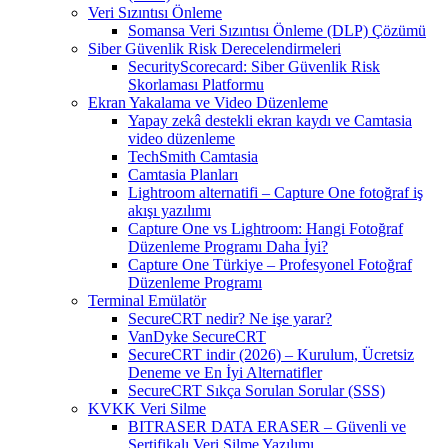
Veri Sızıntısı Önleme
Somansa Veri Sızıntısı Önleme (DLP) Çözümü
Siber Güvenlik Risk Derecelendirmeleri
SecurityScorecard: Siber Güvenlik Risk
Skorlaması Platformu
Ekran Yakalama ve Video Düzenleme
Yapay zekâ destekli ekran kaydı ve Camtasia
video düzenleme
TechSmith Camtasia
Camtasia Planları
Lightroom alternatifi – Capture One fotoğraf iş
akışı yazılımı
Capture One vs Lightroom: Hangi Fotoğraf
Düzenleme Programı Daha İyi?
Capture One Türkiye – Profesyonel Fotoğraf
Düzenleme Programı
Terminal Emülatör
SecureCRT nedir? Ne işe yarar?
VanDyke SecureCRT
SecureCRT indir (2026) – Kurulum, Ücretsiz
Deneme ve En İyi Alternatifler
SecureCRT Sıkça Sorulan Sorular (SSS)
KVKK Veri Silme
BITRASER DATA ERASER – Güvenli ve
Sertifikalı Veri Silme Yazılımı