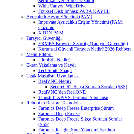
Sertifikalı Veri Silme Yazılımı
WhiteCanyon WipeDrive
Fiziksel Disk İmhası: PARA KAYBI!
Ayrıcalıklı Hesap Yönetimi (PAM)
Imprivata Ayrıcalıklı Erişim Yönetimi (PAM)
Çözümü
XTON PAM
Tarayıcı Güvenliği
ERMES Browser Security (Tarayıcı Güvenliği)
Kurumsal Güvenli Tarayıcı Nedir? 2026 Rehberi
Metin Editörü
UltraEdit Nedir?
Ekran Yakalama ve Kaydı
TechSmith Snagit
Uzak Masaüstü Uygulaması
RealVNC Nedir?
SecureCRT Sıkça Sorulan Sorular (SSS)
RealVNC’den RealONE
Thinstuff XP/VS Terminal Sunucusu
Reboot to Restore Teknolojisi
Faronics Deep Freeze Enterprise Sürüm
Faronics Deep Freeze
Faronics Deep Freeze Sıkça Sorulan Sorular
(SSS)
Faronics Insight: Sınıf Yönetimi Yazılımı