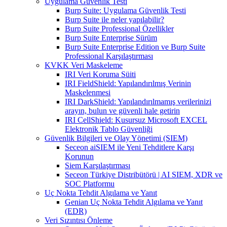
Uygulama Güvenlik Testi
Burp Suite: Uygulama Güvenlik Testi
Burp Suite ile neler yapılabilir?
Burp Suite Professional Özellikler
Burp Suite Enterprise Sürüm
Burp Suite Enterprise Edition ve Burp Suite
Professional Karşılaştırması
KVKK Veri Maskeleme
IRI Veri Koruma Süiti
IRI FieldShield: Yapılandırılmış Verinin
Maskelenmesi
IRI DarkShield: Yapılandırılmamış verilerinizi
arayın, bulun ve güvenli hale getirin
IRI CellShield: Kusursuz Microsoft EXCEL
Elektronik Tablo Güvenliği
Güvenlik Bilgileri ve Olay Yönetimi (SIEM)
Seceon aiSIEM ile Yeni Tehditlere Karşı
Korunun
Siem Karşılaştırması
Seceon Türkiye Distribütörü | AI SIEM, XDR ve
SOC Platformu
Uç Nokta Tehdit Algılama ve Yanıt
Genian Uç Nokta Tehdit Algılama ve Yanıt
(EDR)
Veri Sızıntısı Önleme