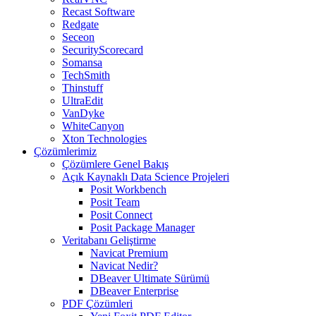
Recast Software
Redgate
Seceon
SecurityScorecard
Somansa
TechSmith
Thinstuff
UltraEdit
VanDyke
WhiteCanyon
Xton Technologies
Çözümlerimiz
Çözümlere Genel Bakış
Açık Kaynaklı Data Science Projeleri
Posit Workbench
Posit Team
Posit Connect
Posit Package Manager
Veritabanı Geliştirme
Navicat Premium
Navicat Nedir?
DBeaver Ultimate Sürümü
DBeaver Enterprise
PDF Çözümleri