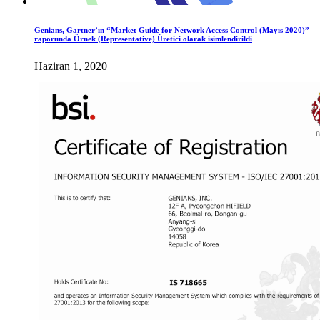
Genians, Gartner’ın “Market Guide for Network Access Control (Mayıs 2020)”
raporunda Örnek (Representative) Üretici olarak isimlendirildi
Haziran 1, 2020