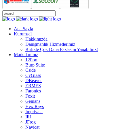
Ana Sayfa
Kurumsal
Hakkımızda
Danışmanlık Hizmetlerimiz
Birlikte Çok Daha Fazlasını Yapabiliriz!
Markalarımız
12Port
Burp Suite
Cside
CyGlass
DBeaver
ERMES
Faronics
Foxit
Genians
Hex-Rays
Imprivata
IRI
JFrog
Navicat