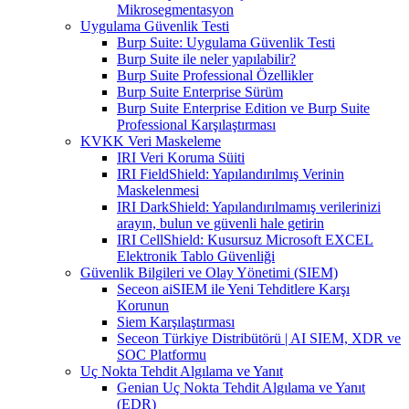
Mikrosegmentasyon
Uygulama Güvenlik Testi
Burp Suite: Uygulama Güvenlik Testi
Burp Suite ile neler yapılabilir?
Burp Suite Professional Özellikler
Burp Suite Enterprise Sürüm
Burp Suite Enterprise Edition ve Burp Suite
Professional Karşılaştırması
KVKK Veri Maskeleme
IRI Veri Koruma Süiti
IRI FieldShield: Yapılandırılmış Verinin
Maskelenmesi
IRI DarkShield: Yapılandırılmamış verilerinizi
arayın, bulun ve güvenli hale getirin
IRI CellShield: Kusursuz Microsoft EXCEL
Elektronik Tablo Güvenliği
Güvenlik Bilgileri ve Olay Yönetimi (SIEM)
Seceon aiSIEM ile Yeni Tehditlere Karşı
Korunun
Siem Karşılaştırması
Seceon Türkiye Distribütörü | AI SIEM, XDR ve
SOC Platformu
Uç Nokta Tehdit Algılama ve Yanıt
Genian Uç Nokta Tehdit Algılama ve Yanıt
(EDR)