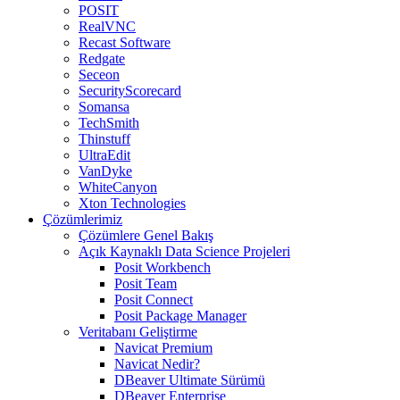
POSIT
RealVNC
Recast Software
Redgate
Seceon
SecurityScorecard
Somansa
TechSmith
Thinstuff
UltraEdit
VanDyke
WhiteCanyon
Xton Technologies
Çözümlerimiz
Çözümlere Genel Bakış
Açık Kaynaklı Data Science Projeleri
Posit Workbench
Posit Team
Posit Connect
Posit Package Manager
Veritabanı Geliştirme
Navicat Premium
Navicat Nedir?
DBeaver Ultimate Sürümü
DBeaver Enterprise