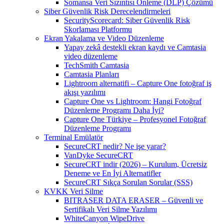
Somansa Veri Sızıntısı Önleme (DLP) Çözümü
Siber Güvenlik Risk Derecelendirmeleri
SecurityScorecard: Siber Güvenlik Risk
Skorlaması Platformu
Ekran Yakalama ve Video Düzenleme
Yapay zekâ destekli ekran kaydı ve Camtasia
video düzenleme
TechSmith Camtasia
Camtasia Planları
Lightroom alternatifi – Capture One fotoğraf iş
akışı yazılımı
Capture One vs Lightroom: Hangi Fotoğraf
Düzenleme Programı Daha İyi?
Capture One Türkiye – Profesyonel Fotoğraf
Düzenleme Programı
Terminal Emülatör
SecureCRT nedir? Ne işe yarar?
VanDyke SecureCRT
SecureCRT indir (2026) – Kurulum, Ücretsiz
Deneme ve En İyi Alternatifler
SecureCRT Sıkça Sorulan Sorular (SSS)
KVKK Veri Silme
BITRASER DATA ERASER – Güvenli ve
Sertifikalı Veri Silme Yazılımı
WhiteCanyon WipeDrive