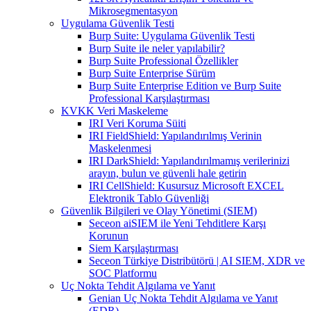
Mikrosegmentasyon
Uygulama Güvenlik Testi
Burp Suite: Uygulama Güvenlik Testi
Burp Suite ile neler yapılabilir?
Burp Suite Professional Özellikler
Burp Suite Enterprise Sürüm
Burp Suite Enterprise Edition ve Burp Suite
Professional Karşılaştırması
KVKK Veri Maskeleme
IRI Veri Koruma Süiti
IRI FieldShield: Yapılandırılmış Verinin
Maskelenmesi
IRI DarkShield: Yapılandırılmamış verilerinizi
arayın, bulun ve güvenli hale getirin
IRI CellShield: Kusursuz Microsoft EXCEL
Elektronik Tablo Güvenliği
Güvenlik Bilgileri ve Olay Yönetimi (SIEM)
Seceon aiSIEM ile Yeni Tehditlere Karşı
Korunun
Siem Karşılaştırması
Seceon Türkiye Distribütörü | AI SIEM, XDR ve
SOC Platformu
Uç Nokta Tehdit Algılama ve Yanıt
Genian Uç Nokta Tehdit Algılama ve Yanıt
(EDR)