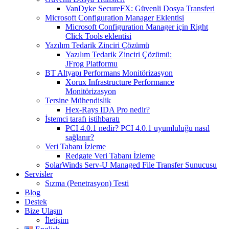
VanDyke SecureFX: Güvenli Dosya Transferi
Microsoft Configuration Manager Eklentisi
Microsoft Configuration Manager için Right
Click Tools eklentisi
Yazılım Tedarik Zinciri Çözümü
Yazılım Tedarik Zinciri Çözümü:
JFrog Platformu
BT Altyapı Performans Monitörizasyon
Xorux Infrastructure Performance
Monitörizasyon
Tersine Mühendislik
Hex-Rays IDA Pro nedir?
İstemci tarafı istihbaratı
PCI 4.0.1 nedir? PCI 4.0.1 uyumluluğu nasıl
sağlanır?
Veri Tabanı İzleme
Redgate Veri Tabanı İzleme
SolarWinds Serv-U Managed File Transfer Sunucusu
Servisler
Sızma (Penetrasyon) Testi
Blog
Destek
Bize Ulaşın
İletişim