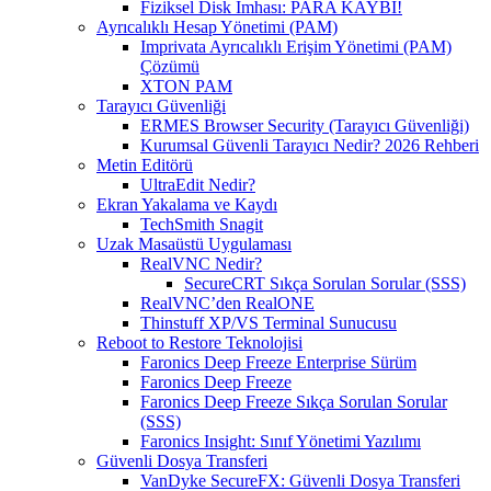
Fiziksel Disk İmhası: PARA KAYBI!
Ayrıcalıklı Hesap Yönetimi (PAM)
Imprivata Ayrıcalıklı Erişim Yönetimi (PAM)
Çözümü
XTON PAM
Tarayıcı Güvenliği
ERMES Browser Security (Tarayıcı Güvenliği)
Kurumsal Güvenli Tarayıcı Nedir? 2026 Rehberi
Metin Editörü
UltraEdit Nedir?
Ekran Yakalama ve Kaydı
TechSmith Snagit
Uzak Masaüstü Uygulaması
RealVNC Nedir?
SecureCRT Sıkça Sorulan Sorular (SSS)
RealVNC’den RealONE
Thinstuff XP/VS Terminal Sunucusu
Reboot to Restore Teknolojisi
Faronics Deep Freeze Enterprise Sürüm
Faronics Deep Freeze
Faronics Deep Freeze Sıkça Sorulan Sorular
(SSS)
Faronics Insight: Sınıf Yönetimi Yazılımı
Güvenli Dosya Transferi
VanDyke SecureFX: Güvenli Dosya Transferi