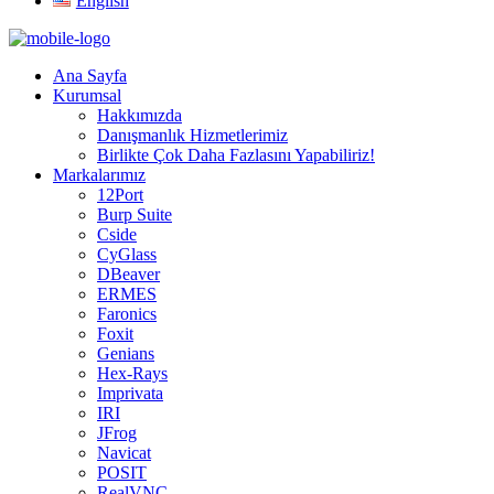
English
Ana Sayfa
Kurumsal
Hakkımızda
Danışmanlık Hizmetlerimiz
Birlikte Çok Daha Fazlasını Yapabiliriz!
Markalarımız
12Port
Burp Suite
Cside
CyGlass
DBeaver
ERMES
Faronics
Foxit
Genians
Hex-Rays
Imprivata
IRI
JFrog
Navicat
POSIT
RealVNC