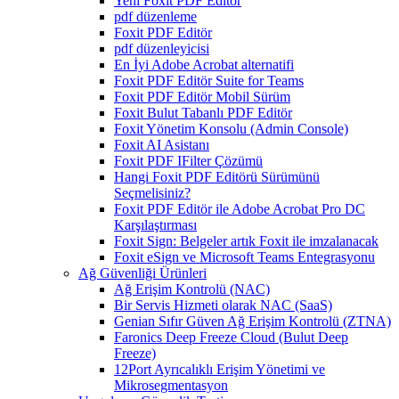
Yeni Foxit PDF Editor
pdf düzenleme
Foxit PDF Editör
pdf düzenleyicisi
En İyi Adobe Acrobat alternatifi
Foxit PDF Editör Suite for Teams
Foxit PDF Editör Mobil Sürüm
Foxit Bulut Tabanlı PDF Editör
Foxit Yönetim Konsolu (Admin Console)
Foxit AI Asistanı
Foxit PDF IFilter Çözümü
Hangi Foxit PDF Editörü Sürümünü
Seçmelisiniz?
Foxit PDF Editör ile Adobe Acrobat Pro DC
Karşılaştırması
Foxit Sign: Belgeler artık Foxit ile imzalanacak
Foxit eSign ve Microsoft Teams Entegrasyonu
Ağ Güvenliği Ürünleri
Ağ Erişim Kontrolü (NAC)
Bir Servis Hizmeti olarak NAC (SaaS)
Genian Sıfır Güven Ağ Erişim Kontrolü (ZTNA)
Faronics Deep Freeze Cloud (Bulut Deep
Freeze)
12Port Ayrıcalıklı Erişim Yönetimi ve
Mikrosegmentasyon