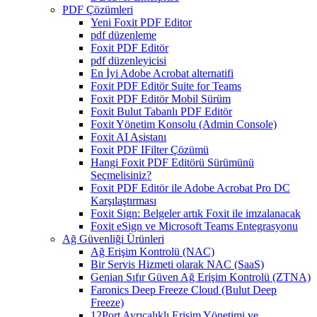
PDF Çözümleri
Yeni Foxit PDF Editor
pdf düzenleme
Foxit PDF Editör
pdf düzenleyicisi
En İyi Adobe Acrobat alternatifi
Foxit PDF Editör Suite for Teams
Foxit PDF Editör Mobil Sürüm
Foxit Bulut Tabanlı PDF Editör
Foxit Yönetim Konsolu (Admin Console)
Foxit AI Asistanı
Foxit PDF IFilter Çözümü
Hangi Foxit PDF Editörü Sürümünü
Seçmelisiniz?
Foxit PDF Editör ile Adobe Acrobat Pro DC
Karşılaştırması
Foxit Sign: Belgeler artık Foxit ile imzalanacak
Foxit eSign ve Microsoft Teams Entegrasyonu
Ağ Güvenliği Ürünleri
Ağ Erişim Kontrolü (NAC)
Bir Servis Hizmeti olarak NAC (SaaS)
Genian Sıfır Güven Ağ Erişim Kontrolü (ZTNA)
Faronics Deep Freeze Cloud (Bulut Deep
Freeze)
12Port Ayrıcalıklı Erişim Yönetimi ve