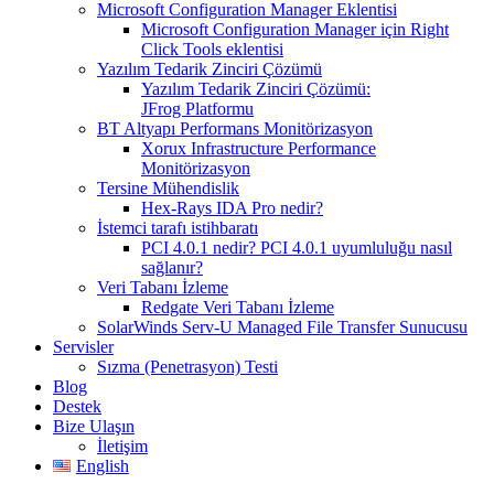
Microsoft Configuration Manager Eklentisi
Microsoft Configuration Manager için Right
Click Tools eklentisi
Yazılım Tedarik Zinciri Çözümü
Yazılım Tedarik Zinciri Çözümü:
JFrog Platformu
BT Altyapı Performans Monitörizasyon
Xorux Infrastructure Performance
Monitörizasyon
Tersine Mühendislik
Hex-Rays IDA Pro nedir?
İstemci tarafı istihbaratı
PCI 4.0.1 nedir? PCI 4.0.1 uyumluluğu nasıl
sağlanır?
Veri Tabanı İzleme
Redgate Veri Tabanı İzleme
SolarWinds Serv-U Managed File Transfer Sunucusu
Servisler
Sızma (Penetrasyon) Testi
Blog
Destek
Bize Ulaşın
İletişim
English