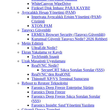
WhiteCanyon WipeDrive
Fiziksel Disk İmhası: PARA KAYBI!
Ayrıcalıklı Hesap Yönetimi (PAM)
Imprivata Ayrıcalıklı Erişim Yönetimi (PAM)
Çözümü
XTON PAM
Tarayıcı Güvenliği
ERMES Browser Security (Tarayıcı Güvenliği)
Kurumsal Güvenli Tarayıcı Nedir? 2026 Rehberi
Metin Editörü
UltraEdit Nedir?
Ekran Yakalama ve Kaydı
TechSmith Snagit
Uzak Masaüstü Uygulaması
RealVNC Nedir?
SecureCRT Sıkça Sorulan Sorular (SSS)
RealVNC’den RealONE
Thinstuff XP/VS Terminal Sunucusu
Reboot to Restore Teknolojisi
Faronics Deep Freeze Enterprise Sürüm
Faronics Deep Freeze
Faronics Deep Freeze Sıkça Sorulan Sorular
(SSS)
Faronics Insight: Sınıf Yönetimi Yazılımı
Güvenli Dosya Transferi