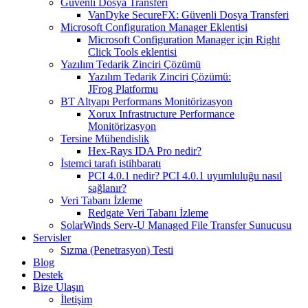
Güvenli Dosya Transferi
VanDyke SecureFX: Güvenli Dosya Transferi
Microsoft Configuration Manager Eklentisi
Microsoft Configuration Manager için Right
Click Tools eklentisi
Yazılım Tedarik Zinciri Çözümü
Yazılım Tedarik Zinciri Çözümü:
JFrog Platformu
BT Altyapı Performans Monitörizasyon
Xorux Infrastructure Performance
Monitörizasyon
Tersine Mühendislik
Hex-Rays IDA Pro nedir?
İstemci tarafı istihbaratı
PCI 4.0.1 nedir? PCI 4.0.1 uyumluluğu nasıl
sağlanır?
Veri Tabanı İzleme
Redgate Veri Tabanı İzleme
SolarWinds Serv-U Managed File Transfer Sunucusu
Servisler
Sızma (Penetrasyon) Testi
Blog
Destek
Bize Ulaşın
İletişim