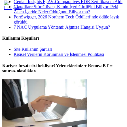
Genian Insights E, AV-Comparatives EDR Sertifikası nı Aldı
Cloudflare Sıfır Güven, Kimin İçeri Girdiğini Biliyor. Peki
Zaten İçeride Neler Olduğunu Biliyor mu?
PortSwigger, 2026 Northern Tech Ödülleri’nde ödüle layık
görüldü.
7 NAC Uygulama Yöntemi: Ağınıza Hangisi Uygun?
Kullanım Koşulları
Site Kullanım Şartları
Kişisel Verilerin Korunması ve İşlenmesi Politikası
Kariyer fırsatı sizi bekliyor! Yetenekleriniz + RenovaBT =
sınırsız olasılıklar.