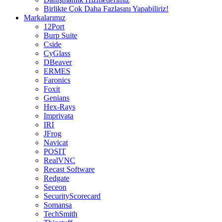
Birlikte Çok Daha Fazlasını Yapabiliriz!
Markalarımız
12Port
Burp Suite
Cside
CyGlass
DBeaver
ERMES
Faronics
Foxit
Genians
Hex-Rays
Imprivata
IRI
JFrog
Navicat
POSIT
RealVNC
Recast Software
Redgate
Seceon
SecurityScorecard
Somansa
TechSmith