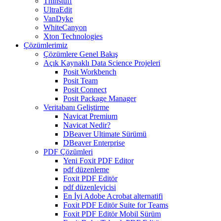
Thinstuff
UltraEdit
VanDyke
WhiteCanyon
Xton Technologies
Çözümlerimiz
Çözümlere Genel Bakış
Açık Kaynaklı Data Science Projeleri
Posit Workbench
Posit Team
Posit Connect
Posit Package Manager
Veritabanı Geliştirme
Navicat Premium
Navicat Nedir?
DBeaver Ultimate Sürümü
DBeaver Enterprise
PDF Çözümleri
Yeni Foxit PDF Editor
pdf düzenleme
Foxit PDF Editör
pdf düzenleyicisi
En İyi Adobe Acrobat alternatifi
Foxit PDF Editör Suite for Teams
Foxit PDF Editör Mobil Sürüm