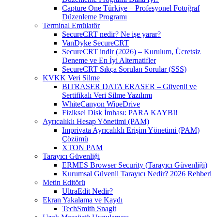
Capture One Türkiye – Profesyonel Fotoğraf
Düzenleme Programı
Terminal Emülatör
SecureCRT nedir? Ne işe yarar?
VanDyke SecureCRT
SecureCRT indir (2026) – Kurulum, Ücretsiz
Deneme ve En İyi Alternatifler
SecureCRT Sıkça Sorulan Sorular (SSS)
KVKK Veri Silme
BITRASER DATA ERASER – Güvenli ve
Sertifikalı Veri Silme Yazılımı
WhiteCanyon WipeDrive
Fiziksel Disk İmhası: PARA KAYBI!
Ayrıcalıklı Hesap Yönetimi (PAM)
Imprivata Ayrıcalıklı Erişim Yönetimi (PAM)
Çözümü
XTON PAM
Tarayıcı Güvenliği
ERMES Browser Security (Tarayıcı Güvenliği)
Kurumsal Güvenli Tarayıcı Nedir? 2026 Rehberi
Metin Editörü
UltraEdit Nedir?
Ekran Yakalama ve Kaydı
TechSmith Snagit