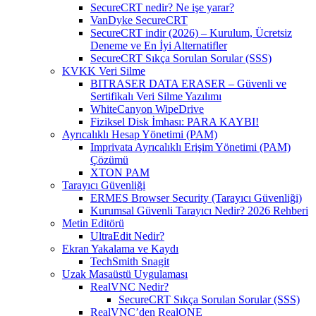
SecureCRT nedir? Ne işe yarar?
VanDyke SecureCRT
SecureCRT indir (2026) – Kurulum, Ücretsiz
Deneme ve En İyi Alternatifler
SecureCRT Sıkça Sorulan Sorular (SSS)
KVKK Veri Silme
BITRASER DATA ERASER – Güvenli ve
Sertifikalı Veri Silme Yazılımı
WhiteCanyon WipeDrive
Fiziksel Disk İmhası: PARA KAYBI!
Ayrıcalıklı Hesap Yönetimi (PAM)
Imprivata Ayrıcalıklı Erişim Yönetimi (PAM)
Çözümü
XTON PAM
Tarayıcı Güvenliği
ERMES Browser Security (Tarayıcı Güvenliği)
Kurumsal Güvenli Tarayıcı Nedir? 2026 Rehberi
Metin Editörü
UltraEdit Nedir?
Ekran Yakalama ve Kaydı
TechSmith Snagit
Uzak Masaüstü Uygulaması
RealVNC Nedir?
SecureCRT Sıkça Sorulan Sorular (SSS)
RealVNC’den RealONE