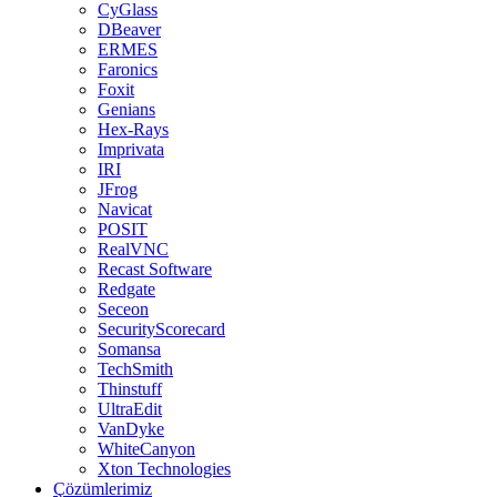
CyGlass
DBeaver
ERMES
Faronics
Foxit
Genians
Hex-Rays
Imprivata
IRI
JFrog
Navicat
POSIT
RealVNC
Recast Software
Redgate
Seceon
SecurityScorecard
Somansa
TechSmith
Thinstuff
UltraEdit
VanDyke
WhiteCanyon
Xton Technologies
Çözümlerimiz