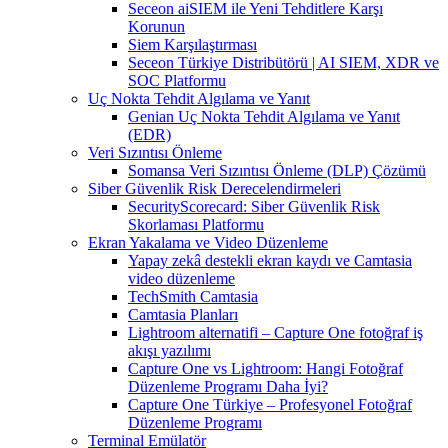
Seceon aiSIEM ile Yeni Tehditlere Karşı
Korunun
Siem Karşılaştırması
Seceon Türkiye Distribütörü | AI SIEM, XDR ve
SOC Platformu
Uç Nokta Tehdit Algılama ve Yanıt
Genian Uç Nokta Tehdit Algılama ve Yanıt
(EDR)
Veri Sızıntısı Önleme
Somansa Veri Sızıntısı Önleme (DLP) Çözümü
Siber Güvenlik Risk Derecelendirmeleri
SecurityScorecard: Siber Güvenlik Risk
Skorlaması Platformu
Ekran Yakalama ve Video Düzenleme
Yapay zekâ destekli ekran kaydı ve Camtasia
video düzenleme
TechSmith Camtasia
Camtasia Planları
Lightroom alternatifi – Capture One fotoğraf iş
akışı yazılımı
Capture One vs Lightroom: Hangi Fotoğraf
Düzenleme Programı Daha İyi?
Capture One Türkiye – Profesyonel Fotoğraf
Düzenleme Programı
Terminal Emülatör