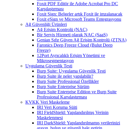
Foxit PDF Editör ile Adobe Acrobat Pro DC
Karşılaştırması
Foxit Sign: Belgeler artık Foxit ile imzalanacak
Foxit eSign ve Microsoft Teams Entegrasyonu
Ağ Güvenliği Ürünleri
Ağ Erişim Kontrolü (NAC)
Bir Servis Hizmeti olarak NAC (SaaS)
Genian Sıfır Güven Ağ Erişim Kontrolü (ZTNA)
Faronics Deep Freeze Cloud (Bulut Deep
Freeze)
12Port Ayrıcalıklı Erişim Yönetimi ve
Mikrosegmentasyon
Uygulama Güvenlik Testi
Burp Suite: Uygulama Güvenlik Testi
Burp Suite ile neler yapılabilir?
Burp Suite Professional Özellikler
Burp Suite Enterprise Sürüm
Burp Suite Enterprise Edition ve Burp Suite
Professional Karşılaştırması
KVKK Veri Maskeleme
IRI Veri Koruma Süiti
IRI FieldShield: Yapılandırılmış Verinin
Maskelenmesi
IRI DarkShield: Yapılandırılmamış verilerinizi
arayın, bulun ve güvenli hale getirin