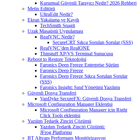
Kurumsal Güvenli Tarayıcı Nedir? 2026 Rehberi
Metin Editörü
UltraEdit Nedir?
Ekran Yakalama ve Kaydı
TechSmith Snagit
Uzak Masaüstü Uygulaması
RealVNC Nedir?
SecureCRT Sıkça Sorulan Sorular (SSS)
RealVNC’den RealONE
Thinstuff XP/VS Terminal Sunucusu
Reboot to Restore Teknolojisi
Faronics Deep Freeze Enterprise Sürüm
Faronics Deep Freeze
Faronics Deep Freeze Sıkça Sorulan Sorular
(SSS)
Faronics Insight: Sınıf Yönetimi Yazılımı
Güvenli Dosya Transferi
VanDyke SecureFX: Güvenli Dosya Transferi
Microsoft Configuration Manager Eklentisi
Microsoft Configuration Manager için Right
Click Tools eklentisi
Yazılım Tedarik Zinciri Çözümü
Yazılım Tedarik Zinciri Çözümü:
JFrog Platformu
BT Altyapı Performans Monitörizasyon