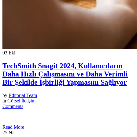
03
Eki
TechSmith Snagit 2024, Kullanıcıların
Daha Hızlı Çalışmasını ve Daha Verimli
Bir Şekilde İşbirliği Yapmasını Sağlıyor
by
Editorial Team
in
Görsel İletişim
Comments
...
Read More
25
Nis