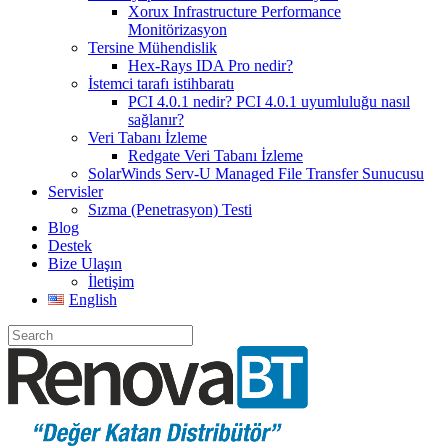
Xorux Infrastructure Performance
Monitörizasyon
Tersine Mühendislik
Hex-Rays IDA Pro nedir?
İstemci tarafı istihbaratı
PCI 4.0.1 nedir? PCI 4.0.1 uyumluluğu nasıl
sağlanır?
Veri Tabanı İzleme
Redgate Veri Tabanı İzleme
SolarWinds Serv-U Managed File Transfer Sunucusu
Servisler
Sızma (Penetrasyon) Testi
Blog
Destek
Bize Ulaşın
İletişim
English