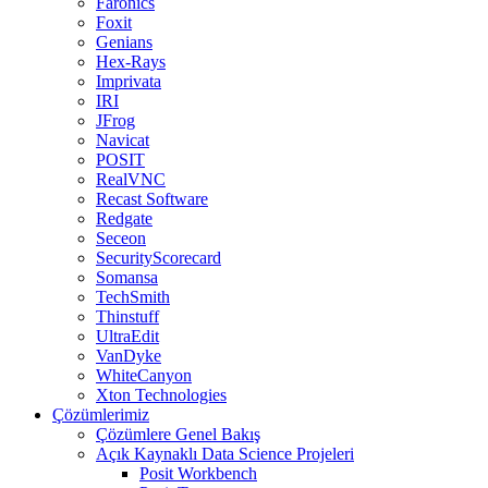
Faronics
Foxit
Genians
Hex-Rays
Imprivata
IRI
JFrog
Navicat
POSIT
RealVNC
Recast Software
Redgate
Seceon
SecurityScorecard
Somansa
TechSmith
Thinstuff
UltraEdit
VanDyke
WhiteCanyon
Xton Technologies
Çözümlerimiz
Çözümlere Genel Bakış
Açık Kaynaklı Data Science Projeleri
Posit Workbench