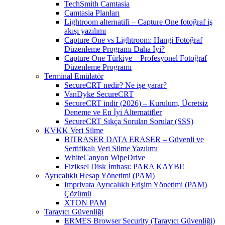
TechSmith Camtasia
Camtasia Planları
Lightroom alternatifi – Capture One fotoğraf iş
akışı yazılımı
Capture One vs Lightroom: Hangi Fotoğraf
Düzenleme Programı Daha İyi?
Capture One Türkiye – Profesyonel Fotoğraf
Düzenleme Programı
Terminal Emülatör
SecureCRT nedir? Ne işe yarar?
VanDyke SecureCRT
SecureCRT indir (2026) – Kurulum, Ücretsiz
Deneme ve En İyi Alternatifler
SecureCRT Sıkça Sorulan Sorular (SSS)
KVKK Veri Silme
BITRASER DATA ERASER – Güvenli ve
Sertifikalı Veri Silme Yazılımı
WhiteCanyon WipeDrive
Fiziksel Disk İmhası: PARA KAYBI!
Ayrıcalıklı Hesap Yönetimi (PAM)
Imprivata Ayrıcalıklı Erişim Yönetimi (PAM)
Çözümü
XTON PAM
Tarayıcı Güvenliği
ERMES Browser Security (Tarayıcı Güvenliği)