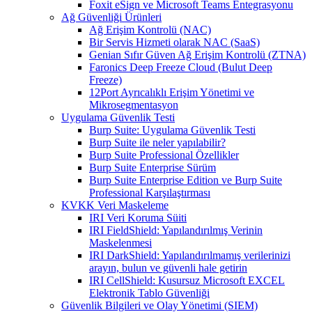
Foxit eSign ve Microsoft Teams Entegrasyonu
Ağ Güvenliği Ürünleri
Ağ Erişim Kontrolü (NAC)
Bir Servis Hizmeti olarak NAC (SaaS)
Genian Sıfır Güven Ağ Erişim Kontrolü (ZTNA)
Faronics Deep Freeze Cloud (Bulut Deep
Freeze)
12Port Ayrıcalıklı Erişim Yönetimi ve
Mikrosegmentasyon
Uygulama Güvenlik Testi
Burp Suite: Uygulama Güvenlik Testi
Burp Suite ile neler yapılabilir?
Burp Suite Professional Özellikler
Burp Suite Enterprise Sürüm
Burp Suite Enterprise Edition ve Burp Suite
Professional Karşılaştırması
KVKK Veri Maskeleme
IRI Veri Koruma Süiti
IRI FieldShield: Yapılandırılmış Verinin
Maskelenmesi
IRI DarkShield: Yapılandırılmamış verilerinizi
arayın, bulun ve güvenli hale getirin
IRI CellShield: Kusursuz Microsoft EXCEL
Elektronik Tablo Güvenliği
Güvenlik Bilgileri ve Olay Yönetimi (SIEM)