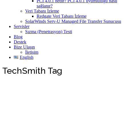
PCI 4.0.1 nedir? PCI 4.0.1 uyumluluğu nasıl
sağlanır?
Veri Tabanı İzleme
Redgate Veri Tabanı İzleme
SolarWinds Serv-U Managed File Transfer Sunucusu
Servisler
Sızma (Penetrasyon) Testi
Blog
Destek
Bize Ulaşın
İletişim
English
TechSmith Tag