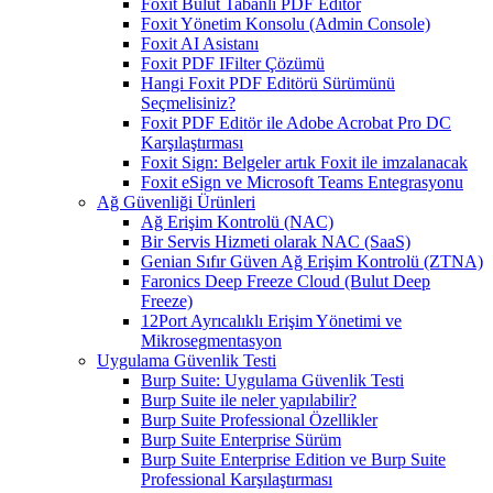
Foxit Bulut Tabanlı PDF Editör
Foxit Yönetim Konsolu (Admin Console)
Foxit AI Asistanı
Foxit PDF IFilter Çözümü
Hangi Foxit PDF Editörü Sürümünü
Seçmelisiniz?
Foxit PDF Editör ile Adobe Acrobat Pro DC
Karşılaştırması
Foxit Sign: Belgeler artık Foxit ile imzalanacak
Foxit eSign ve Microsoft Teams Entegrasyonu
Ağ Güvenliği Ürünleri
Ağ Erişim Kontrolü (NAC)
Bir Servis Hizmeti olarak NAC (SaaS)
Genian Sıfır Güven Ağ Erişim Kontrolü (ZTNA)
Faronics Deep Freeze Cloud (Bulut Deep
Freeze)
12Port Ayrıcalıklı Erişim Yönetimi ve
Mikrosegmentasyon
Uygulama Güvenlik Testi
Burp Suite: Uygulama Güvenlik Testi
Burp Suite ile neler yapılabilir?
Burp Suite Professional Özellikler
Burp Suite Enterprise Sürüm
Burp Suite Enterprise Edition ve Burp Suite
Professional Karşılaştırması