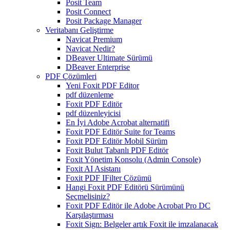
Posit Team
Posit Connect
Posit Package Manager
Veritabanı Geliştirme
Navicat Premium
Navicat Nedir?
DBeaver Ultimate Sürümü
DBeaver Enterprise
PDF Çözümleri
Yeni Foxit PDF Editor
pdf düzenleme
Foxit PDF Editör
pdf düzenleyicisi
En İyi Adobe Acrobat alternatifi
Foxit PDF Editör Suite for Teams
Foxit PDF Editör Mobil Sürüm
Foxit Bulut Tabanlı PDF Editör
Foxit Yönetim Konsolu (Admin Console)
Foxit AI Asistanı
Foxit PDF IFilter Çözümü
Hangi Foxit PDF Editörü Sürümünü
Seçmelisiniz?
Foxit PDF Editör ile Adobe Acrobat Pro DC
Karşılaştırması
Foxit Sign: Belgeler artık Foxit ile imzalanacak