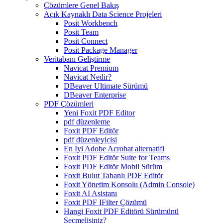
Çözümlere Genel Bakış
Açık Kaynaklı Data Science Projeleri
Posit Workbench
Posit Team
Posit Connect
Posit Package Manager
Veritabanı Geliştirme
Navicat Premium
Navicat Nedir?
DBeaver Ultimate Sürümü
DBeaver Enterprise
PDF Çözümleri
Yeni Foxit PDF Editor
pdf düzenleme
Foxit PDF Editör
pdf düzenleyicisi
En İyi Adobe Acrobat alternatifi
Foxit PDF Editör Suite for Teams
Foxit PDF Editör Mobil Sürüm
Foxit Bulut Tabanlı PDF Editör
Foxit Yönetim Konsolu (Admin Console)
Foxit AI Asistanı
Foxit PDF IFilter Çözümü
Hangi Foxit PDF Editörü Sürümünü
Seçmelisiniz?