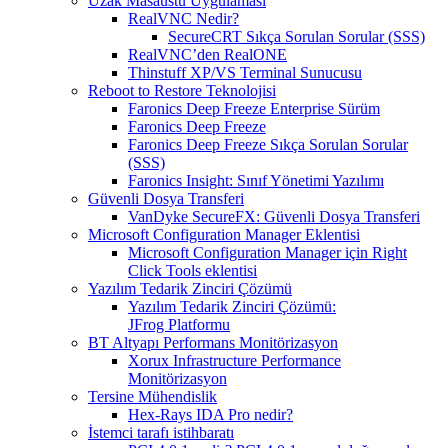
Uzak Masaüstü Uygulaması
RealVNC Nedir?
SecureCRT Sıkça Sorulan Sorular (SSS)
RealVNC’den RealONE
Thinstuff XP/VS Terminal Sunucusu
Reboot to Restore Teknolojisi
Faronics Deep Freeze Enterprise Sürüm
Faronics Deep Freeze
Faronics Deep Freeze Sıkça Sorulan Sorular
(SSS)
Faronics Insight: Sınıf Yönetimi Yazılımı
Güvenli Dosya Transferi
VanDyke SecureFX: Güvenli Dosya Transferi
Microsoft Configuration Manager Eklentisi
Microsoft Configuration Manager için Right
Click Tools eklentisi
Yazılım Tedarik Zinciri Çözümü
Yazılım Tedarik Zinciri Çözümü:
JFrog Platformu
BT Altyapı Performans Monitörizasyon
Xorux Infrastructure Performance
Monitörizasyon
Tersine Mühendislik
Hex-Rays IDA Pro nedir?
İstemci tarafı istihbaratı