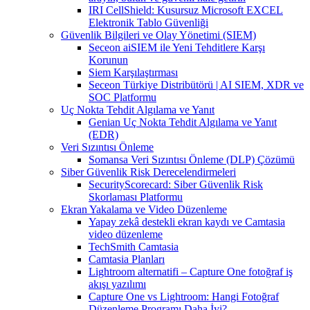
IRI CellShield: Kusursuz Microsoft EXCEL
Elektronik Tablo Güvenliği
Güvenlik Bilgileri ve Olay Yönetimi (SIEM)
Seceon aiSIEM ile Yeni Tehditlere Karşı
Korunun
Siem Karşılaştırması
Seceon Türkiye Distribütörü | AI SIEM, XDR ve
SOC Platformu
Uç Nokta Tehdit Algılama ve Yanıt
Genian Uç Nokta Tehdit Algılama ve Yanıt
(EDR)
Veri Sızıntısı Önleme
Somansa Veri Sızıntısı Önleme (DLP) Çözümü
Siber Güvenlik Risk Derecelendirmeleri
SecurityScorecard: Siber Güvenlik Risk
Skorlaması Platformu
Ekran Yakalama ve Video Düzenleme
Yapay zekâ destekli ekran kaydı ve Camtasia
video düzenleme
TechSmith Camtasia
Camtasia Planları
Lightroom alternatifi – Capture One fotoğraf iş
akışı yazılımı
Capture One vs Lightroom: Hangi Fotoğraf
Düzenleme Programı Daha İyi?