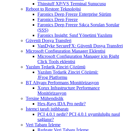
Thinstuff XP/VS Terminal Sunucusu
Reboot to Restore Teknolojisi
Faronics Deep Freeze Enterprise Sürüm
Faronics Deep Freeze
Faronics Deep Freeze Sıkça Sorulan Sorular
(SSS)
Faronics Insight: Sınıf Yönetimi Yazılımı
Güvenli Dosya Transferi
VanDyke SecureFX: Güvenli Dosya Transferi
Microsoft Configuration Manager Eklentisi
Microsoft Configuration Manager için Right
Click Tools eklentisi
Yazılım Tedarik Zinciri Çözümü
Yazılım Tedarik Zinciri Çözümü:
JFrog Platformu
BT Altyapı Performans Monitörizasyon
Xorux Infrastructure Performance
Monitörizasyon
Tersine Mühendislik
Hex-Rays IDA Pro nedir?
İstemci tarafı istihbaratı
PCI 4.0.1 nedir? PCI 4.0.1 uyumluluğu nasıl
sağlanır?
Veri Tabanı İzleme
Redgate Veri Tabanı İzleme