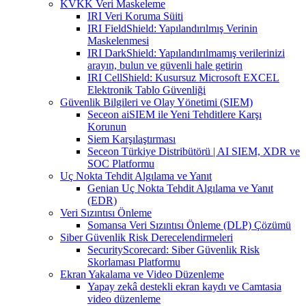
KVKK Veri Maskeleme
IRI Veri Koruma Süiti
IRI FieldShield: Yapılandırılmış Verinin
Maskelenmesi
IRI DarkShield: Yapılandırılmamış verilerinizi
arayın, bulun ve güvenli hale getirin
IRI CellShield: Kusursuz Microsoft EXCEL
Elektronik Tablo Güvenliği
Güvenlik Bilgileri ve Olay Yönetimi (SIEM)
Seceon aiSIEM ile Yeni Tehditlere Karşı
Korunun
Siem Karşılaştırması
Seceon Türkiye Distribütörü | AI SIEM, XDR ve
SOC Platformu
Uç Nokta Tehdit Algılama ve Yanıt
Genian Uç Nokta Tehdit Algılama ve Yanıt
(EDR)
Veri Sızıntısı Önleme
Somansa Veri Sızıntısı Önleme (DLP) Çözümü
Siber Güvenlik Risk Derecelendirmeleri
SecurityScorecard: Siber Güvenlik Risk
Skorlaması Platformu
Ekran Yakalama ve Video Düzenleme
Yapay zekâ destekli ekran kaydı ve Camtasia
video düzenleme