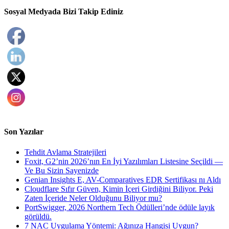
Sosyal Medyada Bizi Takip Ediniz
Son Yazılar
Tehdit Avlama Stratejileri
Foxit, G2’nin 2026’nın En İyi Yazılımları Listesine Seçildi —
Ve Bu Sizin Sayenizde
Genian Insights E, AV-Comparatives EDR Sertifikası nı Aldı
Cloudflare Sıfır Güven, Kimin İçeri Girdiğini Biliyor. Peki
Zaten İçeride Neler Olduğunu Biliyor mu?
PortSwigger, 2026 Northern Tech Ödülleri’nde ödüle layık
görüldü.
7 NAC Uygulama Yöntemi: Ağınıza Hangisi Uygun?