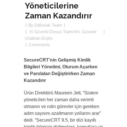
Yöneticilerine
Zaman Kazandırır
By
Editorial Team
In
Güvenli Dosya Transferi
,
Güvenli
Uzaktan Erişim
Comments
SecureCRT'nin Gelişmiş Kimlik
Bilgileri Yönetimi, Oturum Açarken
ve Parolaları Değiştirirken Zaman
Kazandırır
Ürün Direktörü Maureen Jett, “Sistem
yöneticileri her zaman daha verimli
olmanın ve rutin görevler için gereken
adım sayısını azaltmanın yollarını arar”
dedi. “SecureCRT 9.5, bir dizi kayıtlı
kimlik bilgisini düğmelere, komutlara ve