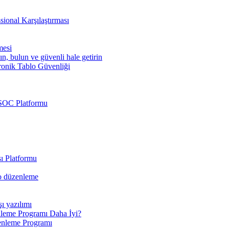
sional Karşılaştırması
mesi
ın, bulun ve güvenli hale getirin
ronik Tablo Güvenliği
 SOC Platformu
ı Platformu
eo düzenleme
şı yazılımı
leme Programı Daha İyi?
enleme Programı