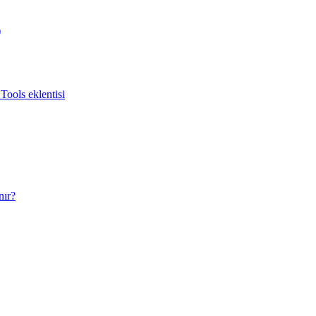
)
Tools eklentisi
nır?