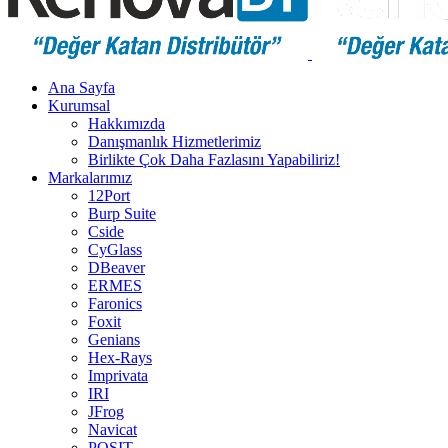
Ana Sayfa
Kurumsal
Hakkımızda
Danışmanlık Hizmetlerimiz
Birlikte Çok Daha Fazlasını Yapabiliriz!
Markalarımız
12Port
Burp Suite
Cside
CyGlass
DBeaver
ERMES
Faronics
Foxit
Genians
Hex-Rays
Imprivata
IRI
JFrog
Navicat
POSIT