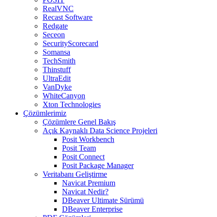
RealVNC
Recast Software
Redgate
Seceon
SecurityScorecard
Somansa
TechSmith
Thinstuff
UltraEdit
VanDyke
WhiteCanyon
Xton Technologies
Çözümlerimiz
Çözümlere Genel Bakış
Açık Kaynaklı Data Science Projeleri
Posit Workbench
Posit Team
Posit Connect
Posit Package Manager
Veritabanı Geliştirme
Navicat Premium
Navicat Nedir?
DBeaver Ultimate Sürümü
DBeaver Enterprise