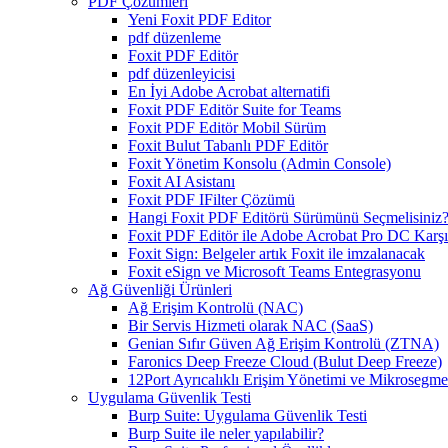
PDF Çözümleri
Yeni Foxit PDF Editor
pdf düzenleme
Foxit PDF Editör
pdf düzenleyicisi
En İyi Adobe Acrobat alternatifi
Foxit PDF Editör Suite for Teams
Foxit PDF Editör Mobil Sürüm
Foxit Bulut Tabanlı PDF Editör
Foxit Yönetim Konsolu (Admin Console)
Foxit AI Asistanı
Foxit PDF IFilter Çözümü
Hangi Foxit PDF Editörü Sürümünü Seçmelisiniz
Foxit PDF Editör ile Adobe Acrobat Pro DC Karşıl
Foxit Sign: Belgeler artık Foxit ile imzalanacak
Foxit eSign ve Microsoft Teams Entegrasyonu
Ağ Güvenliği Ürünleri
Ağ Erişim Kontrolü (NAC)
Bir Servis Hizmeti olarak NAC (SaaS)
Genian Sıfır Güven Ağ Erişim Kontrolü (ZTNA)
Faronics Deep Freeze Cloud (Bulut Deep Freeze)
12Port Ayrıcalıklı Erişim Yönetimi ve Mikrosegm
Uygulama Güvenlik Testi
Burp Suite: Uygulama Güvenlik Testi
Burp Suite ile neler yapılabilir?