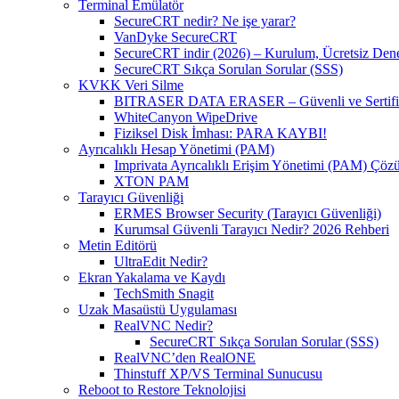
Terminal Emülatör
SecureCRT nedir? Ne işe yarar?
VanDyke SecureCRT
SecureCRT indir (2026) – Kurulum, Ücretsiz Denem
SecureCRT Sıkça Sorulan Sorular (SSS)
KVKK Veri Silme
BITRASER DATA ERASER – Güvenli ve Sertifikal
WhiteCanyon WipeDrive
Fiziksel Disk İmhası: PARA KAYBI!
Ayrıcalıklı Hesap Yönetimi (PAM)
Imprivata Ayrıcalıklı Erişim Yönetimi (PAM) Çö
XTON PAM
Tarayıcı Güvenliği
ERMES Browser Security (Tarayıcı Güvenliği)
Kurumsal Güvenli Tarayıcı Nedir? 2026 Rehberi
Metin Editörü
UltraEdit Nedir?
Ekran Yakalama ve Kaydı
TechSmith Snagit
Uzak Masaüstü Uygulaması
RealVNC Nedir?
SecureCRT Sıkça Sorulan Sorular (SSS)
RealVNC’den RealONE
Thinstuff XP/VS Terminal Sunucusu
Reboot to Restore Teknolojisi