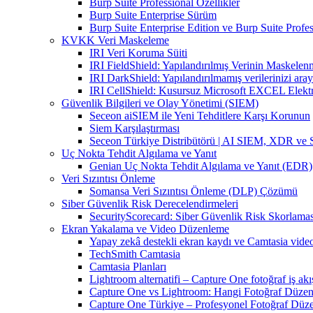
Burp Suite Professional Özellikler
Burp Suite Enterprise Sürüm
Burp Suite Enterprise Edition ve Burp Suite Profes
KVKK Veri Maskeleme
IRI Veri Koruma Süiti
IRI FieldShield: Yapılandırılmış Verinin Maskelen
IRI DarkShield: Yapılandırılmamış verilerinizi aray
IRI CellShield: Kusursuz Microsoft EXCEL Elekt
Güvenlik Bilgileri ve Olay Yönetimi (SIEM)
Seceon aiSIEM ile Yeni Tehditlere Karşı Korunun
Siem Karşılaştırması
Seceon Türkiye Distribütörü | AI SIEM, XDR ve
Uç Nokta Tehdit Algılama ve Yanıt
Genian Uç Nokta Tehdit Algılama ve Yanıt (EDR)
Veri Sızıntısı Önleme
Somansa Veri Sızıntısı Önleme (DLP) Çözümü
Siber Güvenlik Risk Derecelendirmeleri
SecurityScorecard: Siber Güvenlik Risk Skorlamas
Ekran Yakalama ve Video Düzenleme
Yapay zekâ destekli ekran kaydı ve Camtasia vid
TechSmith Camtasia
Camtasia Planları
Lightroom alternatifi – Capture One fotoğraf iş akı
Capture One vs Lightroom: Hangi Fotoğraf Düzen
Capture One Türkiye – Profesyonel Fotoğraf Düz