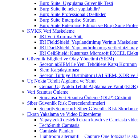
Burp Suite: Uygulama Güvenlik Testi
Burp Suite ile neler yapılabilir?
Burp Suite Professional Özellikler
Burp Suite Enterprise Sürüm
Burp Suite Enterprise Edition ve Burp Suite Profes
KVKK Veri Maskeleme
IRI Veri Koruma Süiti
IRI FieldShield: Yapılandırılmış Verinin Maskelen
IRI DarkShield: Yapılandırılmamış verilerinizi aray
IRI CellShield: Kusursuz Microsoft EXCEL Elekt
Güvenlik Bilgileri ve Olay Yönetimi (SIEM)
Seceon aiSIEM ile Yeni Tehditlere Karşı Korunun
Siem Karşılaştırması
Seceon Türkiye Distribütörü | AI SIEM, XDR ve
Uç Nokta Tehdit Algılama ve Yanıt
Genian Uç Nokta Tehdit Algılama ve Yanıt (EDR)
Veri Sızıntısı Önleme
Somansa Veri Sızıntısı Önleme (DLP) Çözümü
Siber Güvenlik Risk Derecelendirmeleri
SecurityScorecard: Siber Güvenlik Risk Skorlamas
Ekran Yakalama ve Video Düzenleme
Yapay zekâ destekli ekran kaydı ve Camtasia vid
TechSmith Camtasia
Camtasia Planları
Lightroom alternatifi – Capture One fotoğraf iş akı