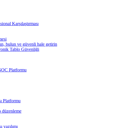
sional Karşılaştırması
mesi
ın, bulun ve güvenli hale getirin
ronik Tablo Güvenliği
 SOC Platformu
ı Platformu
eo düzenleme
şı yazılımı