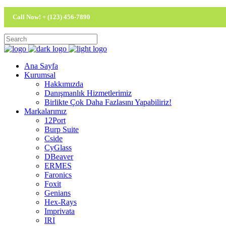
Call Now! + (123) 456-7890
Ana Sayfa
Kurumsal
Hakkımızda
Danışmanlık Hizmetlerimiz
Birlikte Çok Daha Fazlasını Yapabiliriz!
Markalarımız
12Port
Burp Suite
Cside
CyGlass
DBeaver
ERMES
Faronics
Foxit
Genians
Hex-Rays
Imprivata
IRI