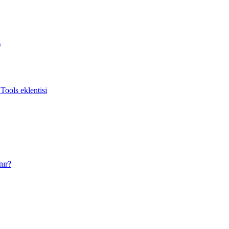
)
Tools eklentisi
nır?