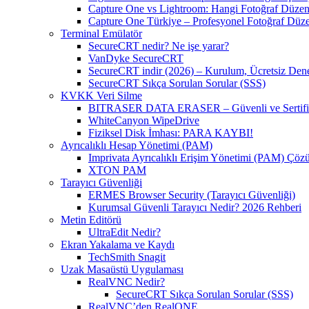
Capture One vs Lightroom: Hangi Fotoğraf Düzen
Capture One Türkiye – Profesyonel Fotoğraf Düz
Terminal Emülatör
SecureCRT nedir? Ne işe yarar?
VanDyke SecureCRT
SecureCRT indir (2026) – Kurulum, Ücretsiz Denem
SecureCRT Sıkça Sorulan Sorular (SSS)
KVKK Veri Silme
BITRASER DATA ERASER – Güvenli ve Sertifikal
WhiteCanyon WipeDrive
Fiziksel Disk İmhası: PARA KAYBI!
Ayrıcalıklı Hesap Yönetimi (PAM)
Imprivata Ayrıcalıklı Erişim Yönetimi (PAM) Çö
XTON PAM
Tarayıcı Güvenliği
ERMES Browser Security (Tarayıcı Güvenliği)
Kurumsal Güvenli Tarayıcı Nedir? 2026 Rehberi
Metin Editörü
UltraEdit Nedir?
Ekran Yakalama ve Kaydı
TechSmith Snagit
Uzak Masaüstü Uygulaması
RealVNC Nedir?
SecureCRT Sıkça Sorulan Sorular (SSS)
RealVNC’den RealONE