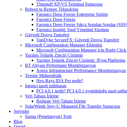
Thinstuff XP/VS Terminal Sunucusu
Reboot to Restore Teknolojisi
Faronics Deep Freeze Enterprise Sürüm
Faronics Deep Freeze
Faronics Deep Freeze Sıkça Sorulan Sorular (SSS
Faronics Insight: Sınıf Yönetimi Yazılımı
Güvenli Dosya Transferi
VanDyke SecureFX: Güvenli Dosya Transferi
Microsoft Configuration Manager Eklentisi
Microsoft Configuration Manager için Right Click 
Yazılım Tedarik Zinciri Çözümü
Yazılım Tedarik Zinciri Çözümü: JFrog Platformu
BT Altyapı Performans Monitörizasyon
Xorux Infrastructure Performance Monitörizasyon
Tersine Mühendislik
Hex-Rays IDA Pro nedir?
İstemci tarafı istihbaratı
PCI 4.0.1 nedir? PCI 4.0.1 uyumluluğu nasıl sağla
Veri Tabanı İzleme
Redgate Veri Tabanı İzleme
SolarWinds Serv-U Managed File Transfer Sunucusu
Servisler
Sızma (Penetrasyon) Testi
Blog
Destek