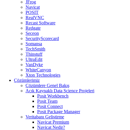
JFrog
Navicat
POSIT
RealVNC
Recast Software
Redgate
Seceon
SecurityScorecard
Somansa
TechSmith
Thinstuff
UltraEdit
VanDyke
WhiteCanyon
Xton Technologies
Çözümlerimiz
Çözümlere Genel Bakış
Açık Kaynaklı Data Science Projeleri
Posit Workbench
Posit Team
Posit Connect
Posit Package Manager
Veritabanı Geliştirme
Navicat Premium
Navicat Nedir?