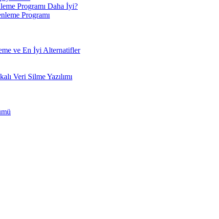
leme Programı Daha İyi?
enleme Programı
e ve En İyi Alternatifler
ı Veri Silme Yazılımı
zümü