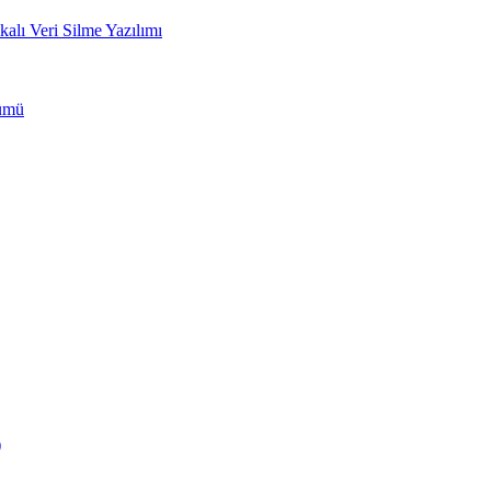
ı Veri Silme Yazılımı
zümü
)