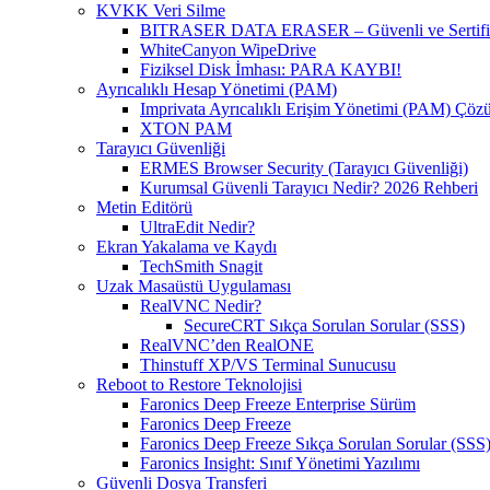
KVKK Veri Silme
BITRASER DATA ERASER – Güvenli ve Sertifikal
WhiteCanyon WipeDrive
Fiziksel Disk İmhası: PARA KAYBI!
Ayrıcalıklı Hesap Yönetimi (PAM)
Imprivata Ayrıcalıklı Erişim Yönetimi (PAM) Çö
XTON PAM
Tarayıcı Güvenliği
ERMES Browser Security (Tarayıcı Güvenliği)
Kurumsal Güvenli Tarayıcı Nedir? 2026 Rehberi
Metin Editörü
UltraEdit Nedir?
Ekran Yakalama ve Kaydı
TechSmith Snagit
Uzak Masaüstü Uygulaması
RealVNC Nedir?
SecureCRT Sıkça Sorulan Sorular (SSS)
RealVNC’den RealONE
Thinstuff XP/VS Terminal Sunucusu
Reboot to Restore Teknolojisi
Faronics Deep Freeze Enterprise Sürüm
Faronics Deep Freeze
Faronics Deep Freeze Sıkça Sorulan Sorular (SSS
Faronics Insight: Sınıf Yönetimi Yazılımı
Güvenli Dosya Transferi