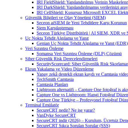
IRI FieldShield: Yapılandırılmış Verinin Maskelen
IRI DarkShield: Yapılandırılmamış verilerinizi aray
IRI CellShield: Kusursuz Microsoft EXCEL Elekt
Güvenlik Bilgileri ve Olay Yönetimi (SIEM)
Seceon aiSIEM ile Yeni Tehditlere Karşı Korunun
Siem Karşılaştırması
Seceon Türkiye Distribütörü | AI SIEM, XDR ve
Uç Nokta Tehdit Algılama ve Yanıt
Genian Uç Nokta Tehdit Algılama ve Yanıt (EDR)
Veri Sızıntısı Önleme
Somansa Veri Sızıntısı Önleme (DLP) Çözümü
Siber Güvenlik Risk Derecelendirmeleri
SecurityScorecard: Siber Güvenlik Risk Skorlamas
Ekran Yakalama ve Video Düzenleme
Yapay zekâ destekli ekran kaydı ve Camtasia vid
TechSmith Camtasia
Camtasia Planları
Lightroom alternatifi – Capture One fotoğraf iş akı
Capture One vs Lightroom: Hangi Fotoğraf Düzen
Capture One Türkiye – Profesyonel Fotoğraf Düz
Terminal Emülatör
SecureCRT nedir? Ne işe yarar?
VanDyke SecureCRT
SecureCRT indir (2026) – Kurulum, Ücretsiz Denem
SecureCRT Sıkça Sorulan Sorular (SSS)