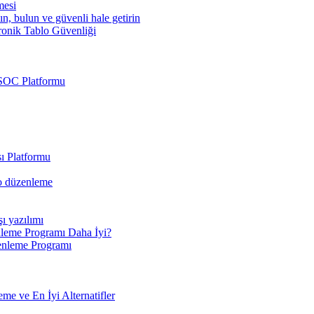
mesi
ın, bulun ve güvenli hale getirin
ronik Tablo Güvenliği
 SOC Platformu
ı Platformu
eo düzenleme
şı yazılımı
leme Programı Daha İyi?
enleme Programı
e ve En İyi Alternatifler