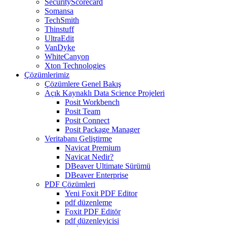
SecurityScorecard
Somansa
TechSmith
Thinstuff
UltraEdit
VanDyke
WhiteCanyon
Xton Technologies
Çözümlerimiz
Çözümlere Genel Bakış
Açık Kaynaklı Data Science Projeleri
Posit Workbench
Posit Team
Posit Connect
Posit Package Manager
Veritabanı Geliştirme
Navicat Premium
Navicat Nedir?
DBeaver Ultimate Sürümü
DBeaver Enterprise
PDF Çözümleri
Yeni Foxit PDF Editor
pdf düzenleme
Foxit PDF Editör
pdf düzenleyicisi