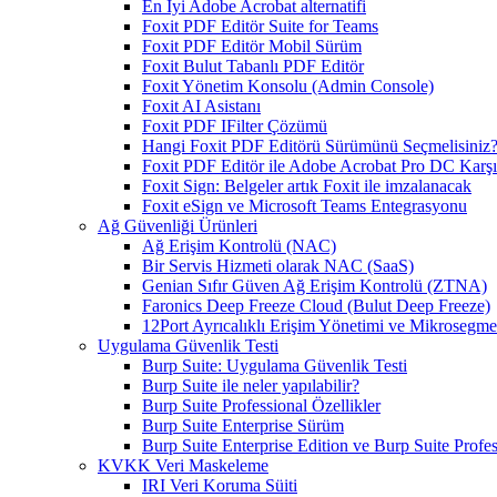
En İyi Adobe Acrobat alternatifi
Foxit PDF Editör Suite for Teams
Foxit PDF Editör Mobil Sürüm
Foxit Bulut Tabanlı PDF Editör
Foxit Yönetim Konsolu (Admin Console)
Foxit AI Asistanı
Foxit PDF IFilter Çözümü
Hangi Foxit PDF Editörü Sürümünü Seçmelisiniz
Foxit PDF Editör ile Adobe Acrobat Pro DC Karşıl
Foxit Sign: Belgeler artık Foxit ile imzalanacak
Foxit eSign ve Microsoft Teams Entegrasyonu
Ağ Güvenliği Ürünleri
Ağ Erişim Kontrolü (NAC)
Bir Servis Hizmeti olarak NAC (SaaS)
Genian Sıfır Güven Ağ Erişim Kontrolü (ZTNA)
Faronics Deep Freeze Cloud (Bulut Deep Freeze)
12Port Ayrıcalıklı Erişim Yönetimi ve Mikrosegm
Uygulama Güvenlik Testi
Burp Suite: Uygulama Güvenlik Testi
Burp Suite ile neler yapılabilir?
Burp Suite Professional Özellikler
Burp Suite Enterprise Sürüm
Burp Suite Enterprise Edition ve Burp Suite Profes
KVKK Veri Maskeleme
IRI Veri Koruma Süiti