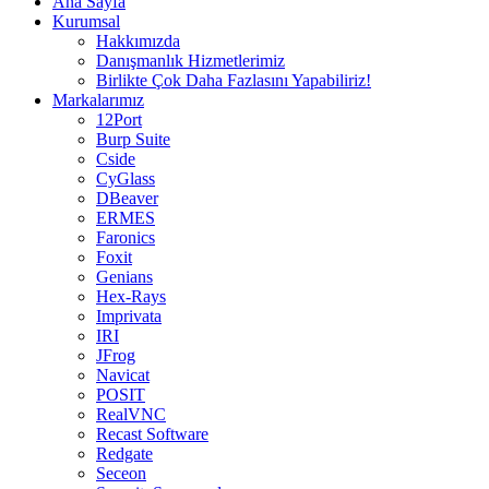
Ana Sayfa
Kurumsal
Hakkımızda
Danışmanlık Hizmetlerimiz
Birlikte Çok Daha Fazlasını Yapabiliriz!
Markalarımız
12Port
Burp Suite
Cside
CyGlass
DBeaver
ERMES
Faronics
Foxit
Genians
Hex-Rays
Imprivata
IRI
JFrog
Navicat
POSIT
RealVNC
Recast Software
Redgate
Seceon