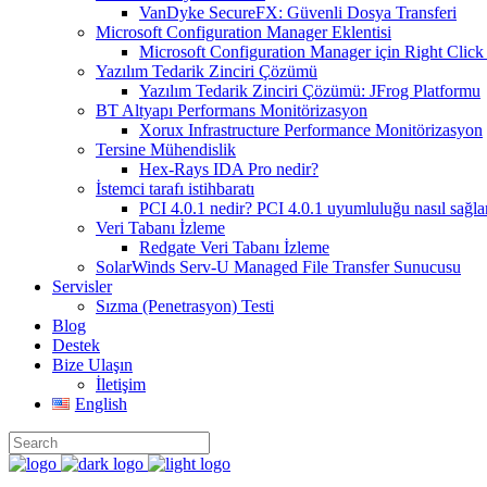
VanDyke SecureFX: Güvenli Dosya Transferi
Microsoft Configuration Manager Eklentisi
Microsoft Configuration Manager için Right Click 
Yazılım Tedarik Zinciri Çözümü
Yazılım Tedarik Zinciri Çözümü: JFrog Platformu
BT Altyapı Performans Monitörizasyon
Xorux Infrastructure Performance Monitörizasyon
Tersine Mühendislik
Hex-Rays IDA Pro nedir?
İstemci tarafı istihbaratı
PCI 4.0.1 nedir? PCI 4.0.1 uyumluluğu nasıl sağla
Veri Tabanı İzleme
Redgate Veri Tabanı İzleme
SolarWinds Serv-U Managed File Transfer Sunucusu
Servisler
Sızma (Penetrasyon) Testi
Blog
Destek
Bize Ulaşın
İletişim
English