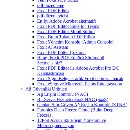
Yeni Foxit PDF Editor
pdf düzenleme
Foxit PDF Editör
pdf düzenleyicisi
En İyi Adobe Acrobat alternatifi
Foxit PDF Editör Suite for Teams
Foxit PDF Editör Mobil Sürüm
Foxit Bulut Tabanlı PDF Editör
Foxit Yönetim Konsolu (Admin Console)
Foxit AI Asistanı
Foxit PDF IFilter Çözümü
Hangi Foxit PDF Editörü Sürümünü
Seçmelisiniz?
Foxit PDF Editör ile Adobe Acrobat Pro DC
Karşılaştırması
Foxit Sign: Belgeler artık Foxit ile imzalanacak
Foxit eSign ve Microsoft Teams Entegrasyonu
Ağ Güvenliği Ürünleri
Ağ Erişim Kontrolü (NAC)
Bir Servis Hizmeti olarak NAC (SaaS)
Genian Sıfır Güven Ağ Erişim Kontrolü (ZTNA)
Faronics Deep Freeze Cloud (Bulut Deep
Freeze)
12Port Ayrıcalıklı Erişim Yönetimi ve
Mikrosegmentasyon