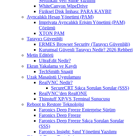
Sertifikalı Veri Silme Yazılımı
WhiteCanyon WipeDrive
Fiziksel Disk İmhası: PARA KAYBI!
Ayrıcalıklı Hesap Yönetimi (PAM)
Imprivata Ayrıcalıklı Erişim Yönetimi (PAM)
Çözümü
XTON PAM
Tarayıcı Güvenliği
ERMES Browser Security (Tarayıcı Güvenliği)
Kurumsal Güvenli Tarayıcı Nedir? 2026 Rehberi
Metin Editörü
UltraEdit Nedir?
Ekran Yakalama ve Kaydı
TechSmith Snagit
Uzak Masaüstü Uygulaması
RealVNC Nedir?
SecureCRT Sıkça Sorulan Sorular (SSS)
RealVNC’den RealONE
Thinstuff XP/VS Terminal Sunucusu
Reboot to Restore Teknolojisi
Faronics Deep Freeze Enterprise Sürüm
Faronics Deep Freeze
Faronics Deep Freeze Sıkça Sorulan Sorular
(SSS)
Faronics Insight: Sınıf Yönetimi Yazılımı