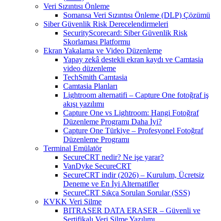
Veri Sızıntısı Önleme
Somansa Veri Sızıntısı Önleme (DLP) Çözümü
Siber Güvenlik Risk Derecelendirmeleri
SecurityScorecard: Siber Güvenlik Risk
Skorlaması Platformu
Ekran Yakalama ve Video Düzenleme
Yapay zekâ destekli ekran kaydı ve Camtasia
video düzenleme
TechSmith Camtasia
Camtasia Planları
Lightroom alternatifi – Capture One fotoğraf iş
akışı yazılımı
Capture One vs Lightroom: Hangi Fotoğraf
Düzenleme Programı Daha İyi?
Capture One Türkiye – Profesyonel Fotoğraf
Düzenleme Programı
Terminal Emülatör
SecureCRT nedir? Ne işe yarar?
VanDyke SecureCRT
SecureCRT indir (2026) – Kurulum, Ücretsiz
Deneme ve En İyi Alternatifler
SecureCRT Sıkça Sorulan Sorular (SSS)
KVKK Veri Silme
BITRASER DATA ERASER – Güvenli ve
Sertifikalı Veri Silme Yazılımı