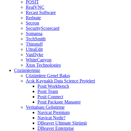
POSIT
RealVNC
Recast Software
Redgate
Seceon
SecurityScorecard
Somansa
TechSmith
Thinstuff
UltraEdit
VanDyke
WhiteCanyon
Xton Technologies
Çözümlerimiz
Çözümlere Genel Bakış
Açık Kaynaklı Data Science Projeleri
Posit Workbench
Posit Team
Posit Connect
Posit Package Manager
Veritabanı Geliştirme
Navicat Premium
Navicat Nedir?
DBeaver Ultimate Sürümü
DBeaver Enterprise