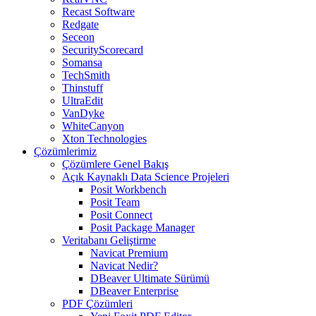
Recast Software
Redgate
Seceon
SecurityScorecard
Somansa
TechSmith
Thinstuff
UltraEdit
VanDyke
WhiteCanyon
Xton Technologies
Çözümlerimiz
Çözümlere Genel Bakış
Açık Kaynaklı Data Science Projeleri
Posit Workbench
Posit Team
Posit Connect
Posit Package Manager
Veritabanı Geliştirme
Navicat Premium
Navicat Nedir?
DBeaver Ultimate Sürümü
DBeaver Enterprise
PDF Çözümleri