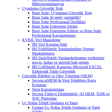
Mikrosegmentasyon
Uygulama Güvenlik Testi
Burp Suite: Uygulama Güvenlik Testi
Burp Suite ile neler yapılabilir?
Burp Suite Professional Özellikler
Burp Suite Enterprise Sürüm
Burp Suite Enterprise Edition ve Burp Suite
Professional Karşılaştırması
KVKK Veri Maskeleme
IRI Veri Koruma Süiti
IRI FieldShield: Yapılandırılmış Verinin
Maskelenmesi
IRI DarkShield: Yapılandırılmamış verilerinizi
arayın, bulun ve güvenli hale getirin
IRI CellShield: Kusursuz Microsoft EXCEL
Elektronik Tablo Güvenliği
Güvenlik Bilgileri ve Olay Yönetimi (SIEM)
Seceon aiSIEM ile Yeni Tehditlere Karşı
Korunun
Siem Karşılaştırması
Seceon Türkiye Distribütörü | AI SIEM, XDR ve
SOC Platformu
Uç Nokta Tehdit Algılama ve Yanıt
Genian Uç Nokta Tehdit Algılama ve Yanıt
(EDR)