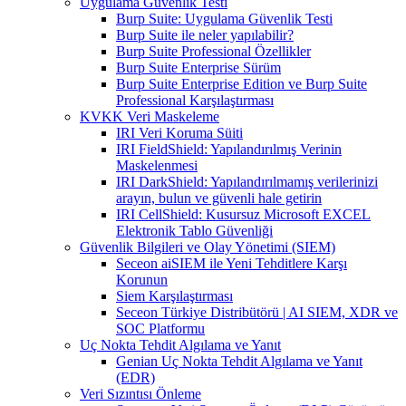
Uygulama Güvenlik Testi
Burp Suite: Uygulama Güvenlik Testi
Burp Suite ile neler yapılabilir?
Burp Suite Professional Özellikler
Burp Suite Enterprise Sürüm
Burp Suite Enterprise Edition ve Burp Suite
Professional Karşılaştırması
KVKK Veri Maskeleme
IRI Veri Koruma Süiti
IRI FieldShield: Yapılandırılmış Verinin
Maskelenmesi
IRI DarkShield: Yapılandırılmamış verilerinizi
arayın, bulun ve güvenli hale getirin
IRI CellShield: Kusursuz Microsoft EXCEL
Elektronik Tablo Güvenliği
Güvenlik Bilgileri ve Olay Yönetimi (SIEM)
Seceon aiSIEM ile Yeni Tehditlere Karşı
Korunun
Siem Karşılaştırması
Seceon Türkiye Distribütörü | AI SIEM, XDR ve
SOC Platformu
Uç Nokta Tehdit Algılama ve Yanıt
Genian Uç Nokta Tehdit Algılama ve Yanıt
(EDR)
Veri Sızıntısı Önleme