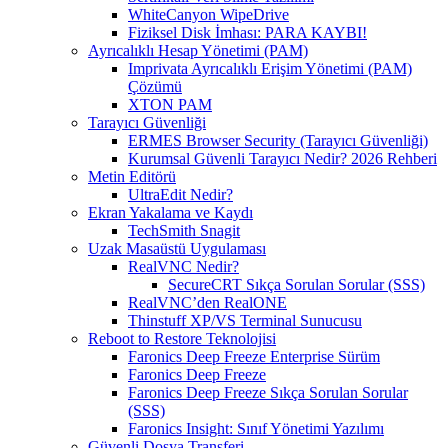
WhiteCanyon WipeDrive
Fiziksel Disk İmhası: PARA KAYBI!
Ayrıcalıklı Hesap Yönetimi (PAM)
Imprivata Ayrıcalıklı Erişim Yönetimi (PAM)
Çözümü
XTON PAM
Tarayıcı Güvenliği
ERMES Browser Security (Tarayıcı Güvenliği)
Kurumsal Güvenli Tarayıcı Nedir? 2026 Rehberi
Metin Editörü
UltraEdit Nedir?
Ekran Yakalama ve Kaydı
TechSmith Snagit
Uzak Masaüstü Uygulaması
RealVNC Nedir?
SecureCRT Sıkça Sorulan Sorular (SSS)
RealVNC’den RealONE
Thinstuff XP/VS Terminal Sunucusu
Reboot to Restore Teknolojisi
Faronics Deep Freeze Enterprise Sürüm
Faronics Deep Freeze
Faronics Deep Freeze Sıkça Sorulan Sorular
(SSS)
Faronics Insight: Sınıf Yönetimi Yazılımı
Güvenli Dosya Transferi