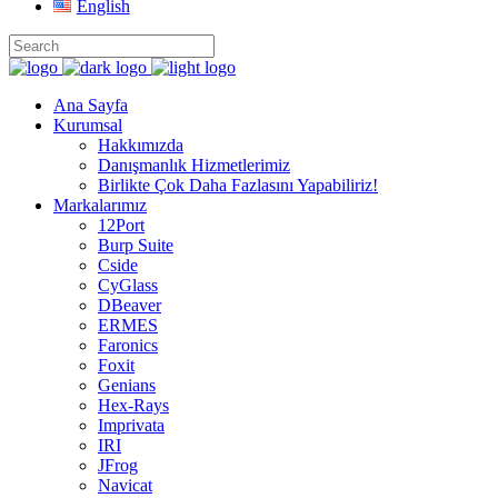
English
Ana Sayfa
Kurumsal
Hakkımızda
Danışmanlık Hizmetlerimiz
Birlikte Çok Daha Fazlasını Yapabiliriz!
Markalarımız
12Port
Burp Suite
Cside
CyGlass
DBeaver
ERMES
Faronics
Foxit
Genians
Hex-Rays
Imprivata
IRI
JFrog
Navicat