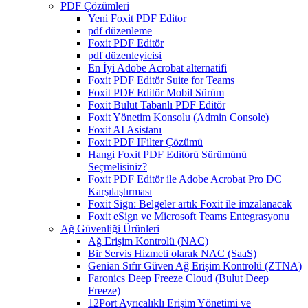
PDF Çözümleri
Yeni Foxit PDF Editor
pdf düzenleme
Foxit PDF Editör
pdf düzenleyicisi
En İyi Adobe Acrobat alternatifi
Foxit PDF Editör Suite for Teams
Foxit PDF Editör Mobil Sürüm
Foxit Bulut Tabanlı PDF Editör
Foxit Yönetim Konsolu (Admin Console)
Foxit AI Asistanı
Foxit PDF IFilter Çözümü
Hangi Foxit PDF Editörü Sürümünü
Seçmelisiniz?
Foxit PDF Editör ile Adobe Acrobat Pro DC
Karşılaştırması
Foxit Sign: Belgeler artık Foxit ile imzalanacak
Foxit eSign ve Microsoft Teams Entegrasyonu
Ağ Güvenliği Ürünleri
Ağ Erişim Kontrolü (NAC)
Bir Servis Hizmeti olarak NAC (SaaS)
Genian Sıfır Güven Ağ Erişim Kontrolü (ZTNA)
Faronics Deep Freeze Cloud (Bulut Deep
Freeze)
12Port Ayrıcalıklı Erişim Yönetimi ve