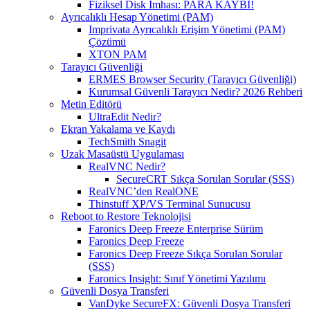
Fiziksel Disk İmhası: PARA KAYBI!
Ayrıcalıklı Hesap Yönetimi (PAM)
Imprivata Ayrıcalıklı Erişim Yönetimi (PAM)
Çözümü
XTON PAM
Tarayıcı Güvenliği
ERMES Browser Security (Tarayıcı Güvenliği)
Kurumsal Güvenli Tarayıcı Nedir? 2026 Rehberi
Metin Editörü
UltraEdit Nedir?
Ekran Yakalama ve Kaydı
TechSmith Snagit
Uzak Masaüstü Uygulaması
RealVNC Nedir?
SecureCRT Sıkça Sorulan Sorular (SSS)
RealVNC’den RealONE
Thinstuff XP/VS Terminal Sunucusu
Reboot to Restore Teknolojisi
Faronics Deep Freeze Enterprise Sürüm
Faronics Deep Freeze
Faronics Deep Freeze Sıkça Sorulan Sorular
(SSS)
Faronics Insight: Sınıf Yönetimi Yazılımı
Güvenli Dosya Transferi
VanDyke SecureFX: Güvenli Dosya Transferi