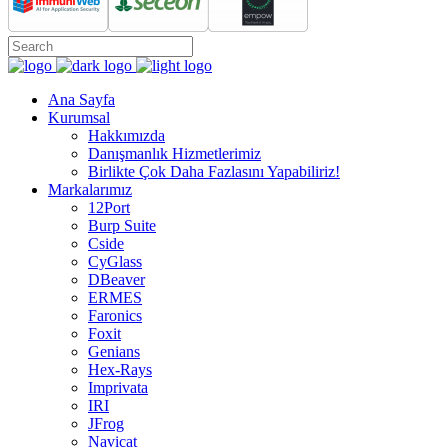
Ana Sayfa
Kurumsal
Hakkımızda
Danışmanlık Hizmetlerimiz
Birlikte Çok Daha Fazlasını Yapabiliriz!
Markalarımız
12Port
Burp Suite
Cside
CyGlass
DBeaver
ERMES
Faronics
Foxit
Genians
Hex-Rays
Imprivata
IRI
JFrog
Navicat