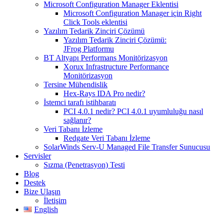
Microsoft Configuration Manager Eklentisi
Microsoft Configuration Manager için Right
Click Tools eklentisi
Yazılım Tedarik Zinciri Çözümü
Yazılım Tedarik Zinciri Çözümü:
JFrog Platformu
BT Altyapı Performans Monitörizasyon
Xorux Infrastructure Performance
Monitörizasyon
Tersine Mühendislik
Hex-Rays IDA Pro nedir?
İstemci tarafı istihbaratı
PCI 4.0.1 nedir? PCI 4.0.1 uyumluluğu nasıl
sağlanır?
Veri Tabanı İzleme
Redgate Veri Tabanı İzleme
SolarWinds Serv-U Managed File Transfer Sunucusu
Servisler
Sızma (Penetrasyon) Testi
Blog
Destek
Bize Ulaşın
İletişim
English