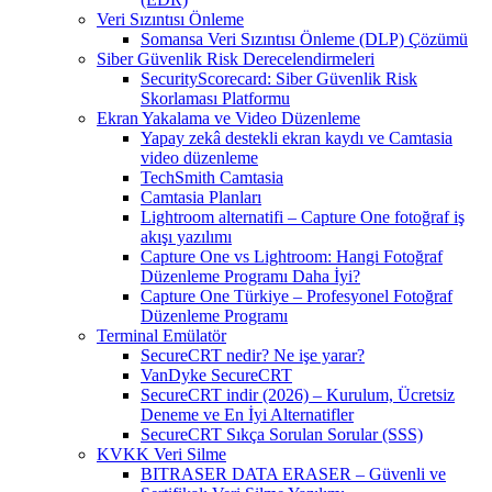
Veri Sızıntısı Önleme
Somansa Veri Sızıntısı Önleme (DLP) Çözümü
Siber Güvenlik Risk Derecelendirmeleri
SecurityScorecard: Siber Güvenlik Risk
Skorlaması Platformu
Ekran Yakalama ve Video Düzenleme
Yapay zekâ destekli ekran kaydı ve Camtasia
video düzenleme
TechSmith Camtasia
Camtasia Planları
Lightroom alternatifi – Capture One fotoğraf iş
akışı yazılımı
Capture One vs Lightroom: Hangi Fotoğraf
Düzenleme Programı Daha İyi?
Capture One Türkiye – Profesyonel Fotoğraf
Düzenleme Programı
Terminal Emülatör
SecureCRT nedir? Ne işe yarar?
VanDyke SecureCRT
SecureCRT indir (2026) – Kurulum, Ücretsiz
Deneme ve En İyi Alternatifler
SecureCRT Sıkça Sorulan Sorular (SSS)
KVKK Veri Silme
BITRASER DATA ERASER – Güvenli ve