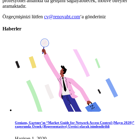
profesyonel anlamda da gelişimi sağlayabilecek, motive bireyler
aramaktadır.
Özgeçmişinizi lütfen
cv@renovabt.com
‘a gönderiniz
Haberler
Genians, Gartner’ın “Market Guide for Network Access Control (Mayıs 2020)”
raporunda Örnek (Representative) Üretici olarak isimlendirildi
Haziran 1, 2020