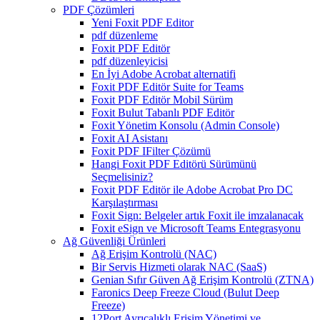
PDF Çözümleri
Yeni Foxit PDF Editor
pdf düzenleme
Foxit PDF Editör
pdf düzenleyicisi
En İyi Adobe Acrobat alternatifi
Foxit PDF Editör Suite for Teams
Foxit PDF Editör Mobil Sürüm
Foxit Bulut Tabanlı PDF Editör
Foxit Yönetim Konsolu (Admin Console)
Foxit AI Asistanı
Foxit PDF IFilter Çözümü
Hangi Foxit PDF Editörü Sürümünü
Seçmelisiniz?
Foxit PDF Editör ile Adobe Acrobat Pro DC
Karşılaştırması
Foxit Sign: Belgeler artık Foxit ile imzalanacak
Foxit eSign ve Microsoft Teams Entegrasyonu
Ağ Güvenliği Ürünleri
Ağ Erişim Kontrolü (NAC)
Bir Servis Hizmeti olarak NAC (SaaS)
Genian Sıfır Güven Ağ Erişim Kontrolü (ZTNA)
Faronics Deep Freeze Cloud (Bulut Deep
Freeze)
12Port Ayrıcalıklı Erişim Yönetimi ve