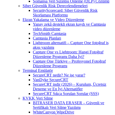
Somansa Veri Sızıntısı Önleme (DLP) Çözümü
Siber Güvenlik Risk Derecelendirmeleri
SecurityScorecard: Siber Güvenlik Risk
Skorlaması Platformu
Ekran Yakalama ve Video Düzenleme
Yapay zekâ destekli ekran kaydı ve Camtasia
video düzenleme
TechSmith Camtasia
Camtasia Planları
Lightroom alternatifi – Capture One fotoğraf iş
akışı yazılımı
Capture One vs Lightroom: Hangi Fotoğraf
Düzenleme Programı Daha İyi?
Capture One Türkiye – Profesyonel Fotoğraf
Düzenleme Programı
Terminal Emülatör
SecureCRT nedir? Ne işe yarar?
VanDyke SecureCRT
SecureCRT indir (2026) – Kurulum, Ücretsiz
Deneme ve En İyi Alternatifler
SecureCRT Sıkça Sorulan Sorular (SSS)
KVKK Veri Silme
BITRASER DATA ERASER – Güvenli ve
Sertifikalı Veri Silme Yazılımı
WhiteCanyon WipeDrive