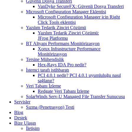
Güvenli Dosya Transferi
VanDyke SecureFX: Güvenli Dosya Transferi
Microsoft Configuration Manager Eklentisi
Microsoft Configuration Manager için Right
Click Tools eklentisi
Yazılım Tedarik Zinciri Çözümü
Yazılım Tedarik Zinciri Çözümü:
JFrog Platformu
BT Altyapı Performans Monitörizasyon
Xorux Infrastructure Performance
Monitörizasyon
Tersine Mühendislik
Hex-Rays IDA Pro nedir?
İstemci tarafı istihbaratı
PCI 4.0.1 nedir? PCI 4.0.1 uyumluluğu nasıl
sağlanır?
Veri Tabanı İzleme
Redgate Veri Tabanı İzleme
SolarWinds Serv-U Managed File Transfer Sunucusu
Servisler
Sızma (Penetrasyon) Testi
Blog
Destek
Bize Ulaşın
İletişim