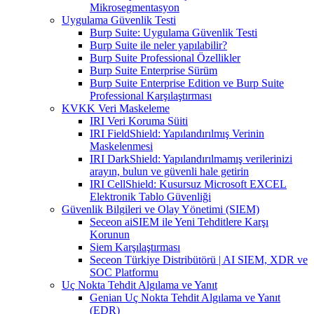
Mikrosegmentasyon
Uygulama Güvenlik Testi
Burp Suite: Uygulama Güvenlik Testi
Burp Suite ile neler yapılabilir?
Burp Suite Professional Özellikler
Burp Suite Enterprise Sürüm
Burp Suite Enterprise Edition ve Burp Suite
Professional Karşılaştırması
KVKK Veri Maskeleme
IRI Veri Koruma Süiti
IRI FieldShield: Yapılandırılmış Verinin
Maskelenmesi
IRI DarkShield: Yapılandırılmamış verilerinizi
arayın, bulun ve güvenli hale getirin
IRI CellShield: Kusursuz Microsoft EXCEL
Elektronik Tablo Güvenliği
Güvenlik Bilgileri ve Olay Yönetimi (SIEM)
Seceon aiSIEM ile Yeni Tehditlere Karşı
Korunun
Siem Karşılaştırması
Seceon Türkiye Distribütörü | AI SIEM, XDR ve
SOC Platformu
Uç Nokta Tehdit Algılama ve Yanıt
Genian Uç Nokta Tehdit Algılama ve Yanıt
(EDR)