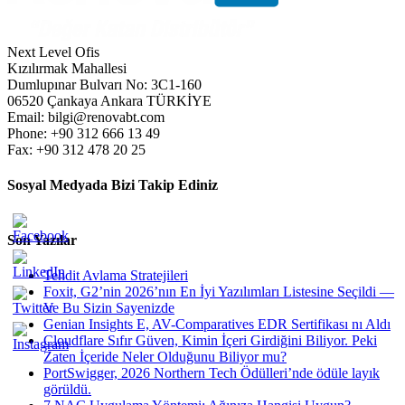
Next Level Ofis
Kızılırmak Mahallesi
Dumlupınar Bulvarı No: 3C1-160
06520 Çankaya Ankara TÜRKİYE
Email: bilgi@renovabt.com
Phone: +90 312 666 13 49
Fax: +90 312 478 20 25
Sosyal Medyada Bizi Takip Ediniz
Son Yazılar
Tehdit Avlama Stratejileri
Foxit, G2’nin 2026’nın En İyi Yazılımları Listesine Seçildi —
Ve Bu Sizin Sayenizde
Genian Insights E, AV-Comparatives EDR Sertifikası nı Aldı
Cloudflare Sıfır Güven, Kimin İçeri Girdiğini Biliyor. Peki
Zaten İçeride Neler Olduğunu Biliyor mu?
PortSwigger, 2026 Northern Tech Ödülleri’nde ödüle layık
görüldü.