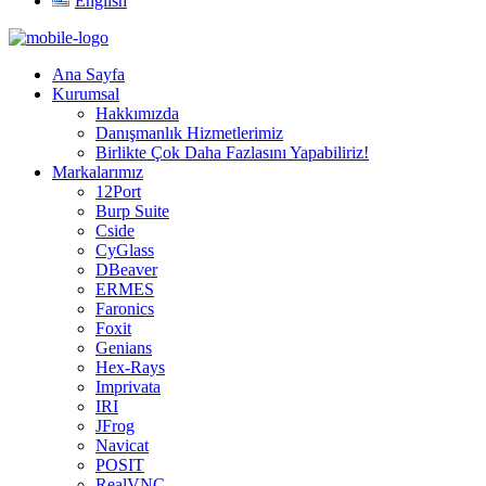
English
Ana Sayfa
Kurumsal
Hakkımızda
Danışmanlık Hizmetlerimiz
Birlikte Çok Daha Fazlasını Yapabiliriz!
Markalarımız
12Port
Burp Suite
Cside
CyGlass
DBeaver
ERMES
Faronics
Foxit
Genians
Hex-Rays
Imprivata
IRI
JFrog
Navicat
POSIT
RealVNC