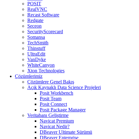
POSIT
RealVNC
Recast Software
Redgate
Seceon
SecurityScorecard
Somansa
TechSmith
Thinstuff
UltraEdit
VanDyke
WhiteCanyon
Xton Technologies
Çözümlerimiz
Çözümlere Genel Bakış
Açık Kaynaklı Data Science Projeleri
Posit Workbench
Posit Team
Posit Connect
Posit Package Manager
Veritabanı Geliştirme
Navicat Premium
Navicat Nedir?
DBeaver Ultimate Sürümü
DBeaver Enterprise