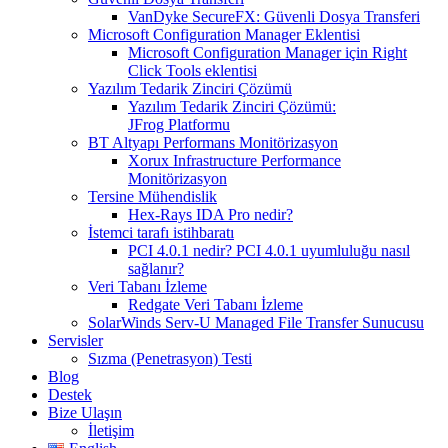
VanDyke SecureFX: Güvenli Dosya Transferi
Microsoft Configuration Manager Eklentisi
Microsoft Configuration Manager için Right
Click Tools eklentisi
Yazılım Tedarik Zinciri Çözümü
Yazılım Tedarik Zinciri Çözümü:
JFrog Platformu
BT Altyapı Performans Monitörizasyon
Xorux Infrastructure Performance
Monitörizasyon
Tersine Mühendislik
Hex-Rays IDA Pro nedir?
İstemci tarafı istihbaratı
PCI 4.0.1 nedir? PCI 4.0.1 uyumluluğu nasıl
sağlanır?
Veri Tabanı İzleme
Redgate Veri Tabanı İzleme
SolarWinds Serv-U Managed File Transfer Sunucusu
Servisler
Sızma (Penetrasyon) Testi
Blog
Destek
Bize Ulaşın
İletişim