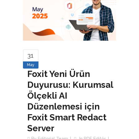
31
May
Foxit Yeni Ürün
Duyurusu: Kurumsal
Ölçekli AI
Düzenlemesi için
Foxit Smart Redact
Server
By
Editorial Team
In
PDF Editör