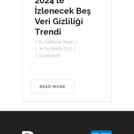
2024’te
İzlenecek Beş
Veri Gizliliği
Trendi
By
Editorial Team
In
Uç Nokta DLP
Comments
...
READ MORE