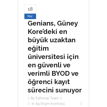
18
Mar
Genians, Güney
Kore’deki en
büyük uzaktan
eğitim
üniversitesi için
en güvenli ve
verimli BYOD ve
öğrenci kayıt
sürecini sunuyor
By
Editorial Team
In
Ağ Erişim Kontrolü
,