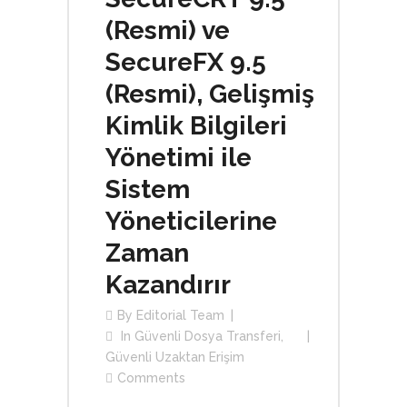
(Resmi) ve
SecureFX 9.5
(Resmi), Gelişmiş
Kimlik Bilgileri
Yönetimi ile
Sistem
Yöneticilerine
Zaman
Kazandırır
By
Editorial Team
In
Güvenli Dosya Transferi
,
Güvenli Uzaktan Erişim
Comments