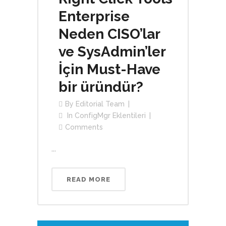
Enterprise
Neden CISO’lar
ve SysAdmin’ler
İçin Must-Have
bir üründür?
By
Editorial Team
In
ConfigMgr Eklentileri
Comments
...
READ MORE