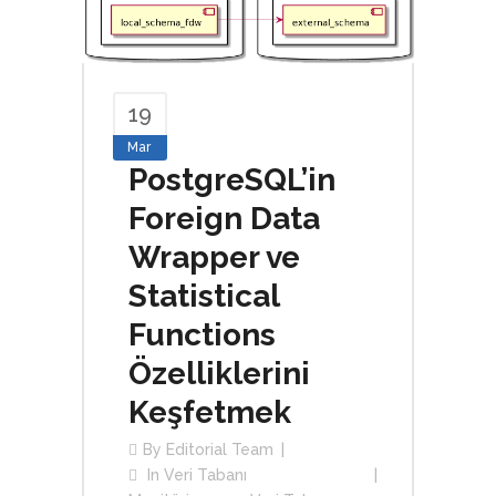
19
Mar
PostgreSQL’in
Foreign Data
Wrapper ve
Statistical
Functions
Özelliklerini
Keşfetmek
By
Editorial Team
In
Veri Tabanı