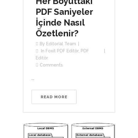
Her Boyuttaki
PDF Saniyeler
İçinde Nasıl
Özetlenir?
By
Editorial Team
In
Foxit PDF Editör
,
PDF
Editör
Comments
...
READ MORE