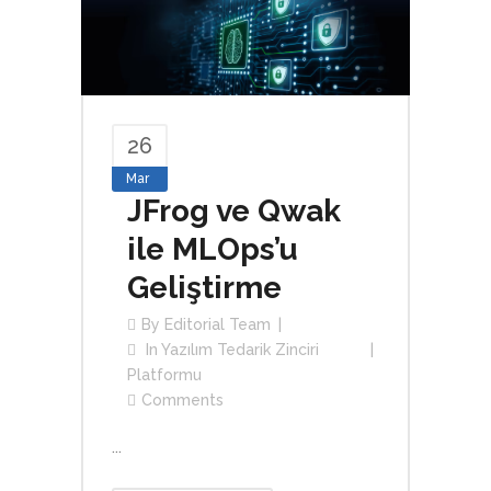
26
Mar
JFrog ve Qwak
ile MLOps’u
Geliştirme
By
Editorial Team
In
Yazılım Tedarik Zinciri
Platformu
Comments
...