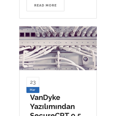
READ MORE
23
Mar
VanDyke
Yazılımından
SecureCRT 9.5