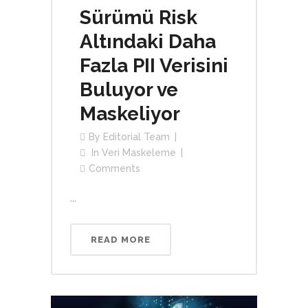
Sürümü Risk
Altındaki Daha
Fazla PII Verisini
Buluyor ve
Maskeliyor
By
Editorial Team
In
Veri Maskeleme
Comments
...
READ MORE