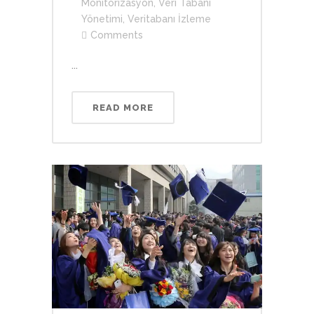
Monitörizasyon
,
Veri Tabanı
Yönetimi
,
Veritabanı İzleme
Comments
...
READ MORE