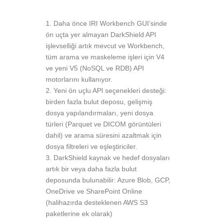
Daha önce IRI Workbench GUI’sinde
ön uçta yer almayan DarkShield API
işlevselliği artık mevcut ve Workbench,
tüm arama ve maskeleme işleri için V4
ve yeni V5 (NoSQL ve RDB) API
motorlarını kullanıyor.
Yeni ön uçlu API seçenekleri desteği:
birden fazla bulut deposu, gelişmiş
dosya yapılandırmaları, yeni dosya
türleri (Parquet ve DICOM görüntüleri
dahil) ve arama süresini azaltmak için
dosya filtreleri ve eşleştiriciler.
DarkShield kaynak ve hedef dosyaları
artık bir veya daha fazla bulut
deposunda bulunabilir: Azure Blob, GCP,
OneDrive ve SharePoint Online
(halihazırda desteklenen AWS S3
paketlerine ek olarak)