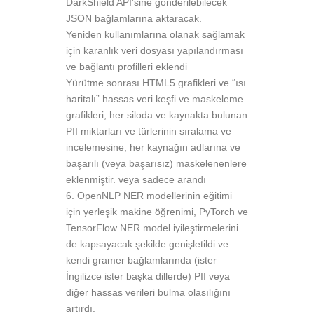
DarkShield API’sine gönderilebilecek
JSON bağlamlarına aktaracak.
Yeniden kullanımlarına olanak sağlamak
için karanlık veri dosyası yapılandırması
ve bağlantı profilleri eklendi
Yürütme sonrası HTML5 grafikleri ve “ısı
haritalı” hassas veri keşfi ve maskeleme
grafikleri, her siloda ve kaynakta bulunan
PII miktarları ve türlerinin sıralama ve
incelemesine, her kaynağın adlarına ve
başarılı (veya başarısız) maskelenenlere
eklenmiştir. veya sadece arandı
OpenNLP NER modellerinin eğitimi
için yerleşik makine öğrenimi, PyTorch ve
TensorFlow NER model iyileştirmelerini
de kapsayacak şekilde genişletildi ve
kendi gramer bağlamlarında (ister
İngilizce ister başka dillerde) PII veya
diğer hassas verileri bulma olasılığını
artırdı.