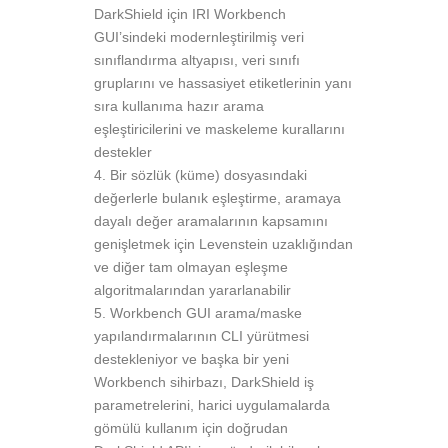
DarkShield için IRI Workbench
GUI’sindeki modernleştirilmiş veri
sınıflandırma altyapısı, veri sınıfı
gruplarını ve hassasiyet etiketlerinin yanı
sıra kullanıma hazır arama
eşleştiricilerini ve maskeleme kurallarını
destekler
Bir sözlük (küme) dosyasındaki
değerlerle bulanık eşleştirme, aramaya
dayalı değer aramalarının kapsamını
genişletmek için Levenstein uzaklığından
ve diğer tam olmayan eşleşme
algoritmalarından yararlanabilir
Workbench GUI arama/maske
yapılandırmalarının CLI yürütmesi
destekleniyor ve başka bir yeni
Workbench sihirbazı, DarkShield iş
parametrelerini, harici uygulamalarda
gömülü kullanım için doğrudan