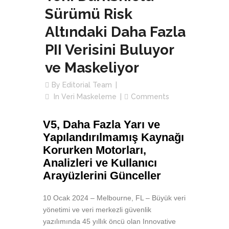
Sürümü Risk
Altındaki Daha Fazla
PII Verisini Buluyor
ve Maskeliyor
By
Editorial Team
In
Veri Maskeleme
Comments
V5, Daha Fazla Yarı ve
Yapılandırılmamış Kaynağı
Korurken Motorları,
Analizleri ve Kullanıcı
Arayüzlerini Günceller
10 Ocak 2024 – Melbourne, FL – Büyük veri
yönetimi ve veri merkezli güvenlik
yazılımında 45 yıllık öncü olan Innovative