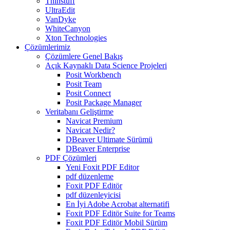
Thinstuff
UltraEdit
VanDyke
WhiteCanyon
Xton Technologies
Çözümlerimiz
Çözümlere Genel Bakış
Açık Kaynaklı Data Science Projeleri
Posit Workbench
Posit Team
Posit Connect
Posit Package Manager
Veritabanı Geliştirme
Navicat Premium
Navicat Nedir?
DBeaver Ultimate Sürümü
DBeaver Enterprise
PDF Çözümleri
Yeni Foxit PDF Editor
pdf düzenleme
Foxit PDF Editör
pdf düzenleyicisi
En İyi Adobe Acrobat alternatifi
Foxit PDF Editör Suite for Teams
Foxit PDF Editör Mobil Sürüm