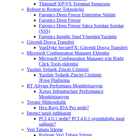
Thinstuff XP/VS Terminal Sunucusu
Reboot to Restore Teknolojisi
Faronics Deep Freeze Enterprise Sürüm
Faronics Deep Freeze
Faronics Deep Freeze Sıkça Sorulan Sorular
(SSS)
Faronics Insight: Sınıf Yönetimi Yazılımı
Güvenli Dosya Transferi
VanDyke SecureFX: Güvenli Dosya Transferi
Microsoft Configuration Manager Eklentisi
Microsoft Configuration Manager için Right
Click Tools eklentisi
Yazılım Tedarik Zinciri Çözümü
Yazılım Tedarik Zinciri Çözümü:
JFrog Platformu
BT Altyapı Performans Monitörizasyon
Xorux Infrastructure Performance
Monitörizasyon
Tersine Mühendislik
Hex-Rays IDA Pro nedir?
İstemci tarafı istihbaratı
PCI 4.0.1 nedir? PCI 4.0.1 uyumluluğu nasıl
sağlanır?
Veri Tabanı İzleme
Redgate Veri Tabanı İzleme