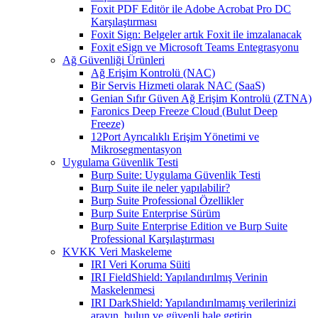
Foxit PDF Editör ile Adobe Acrobat Pro DC
Karşılaştırması
Foxit Sign: Belgeler artık Foxit ile imzalanacak
Foxit eSign ve Microsoft Teams Entegrasyonu
Ağ Güvenliği Ürünleri
Ağ Erişim Kontrolü (NAC)
Bir Servis Hizmeti olarak NAC (SaaS)
Genian Sıfır Güven Ağ Erişim Kontrolü (ZTNA)
Faronics Deep Freeze Cloud (Bulut Deep
Freeze)
12Port Ayrıcalıklı Erişim Yönetimi ve
Mikrosegmentasyon
Uygulama Güvenlik Testi
Burp Suite: Uygulama Güvenlik Testi
Burp Suite ile neler yapılabilir?
Burp Suite Professional Özellikler
Burp Suite Enterprise Sürüm
Burp Suite Enterprise Edition ve Burp Suite
Professional Karşılaştırması
KVKK Veri Maskeleme
IRI Veri Koruma Süiti
IRI FieldShield: Yapılandırılmış Verinin
Maskelenmesi
IRI DarkShield: Yapılandırılmamış verilerinizi
arayın, bulun ve güvenli hale getirin