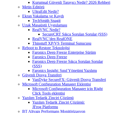
Kurumsal Güvenli Tarayıcı Nedir? 2026 Rehberi
Metin Editörü
UltraEdit Nedir?
Ekran Yakalama ve Kaydı
TechSmith Snagit
Uzak Masaüstü Uygulaması
RealVNC Nedir?
SecureCRT Sıkça Sorulan Sorular (SSS)
RealVNC’den RealONE
Thinstuff XP/VS Terminal Sunucusu
Reboot to Restore Teknolojisi
Faronics Deep Freeze Enterprise Sürüm
Faronics Deep Freeze
Faronics Deep Freeze Sıkça Sorulan Sorular
(SSS)
Faronics Insight: Sınıf Yönetimi Yazılımı
Güvenli Dosya Transferi
VanDyke SecureFX: Güvenli Dosya Transferi
Microsoft Configuration Manager Eklentisi
Microsoft Configuration Manager için Right
Click Tools eklentisi
Yazılım Tedarik Zinciri Çözümü
Yazılım Tedarik Zinciri Çözümü:
JFrog Platformu
BT Altyapı Performans Monitörizasyon