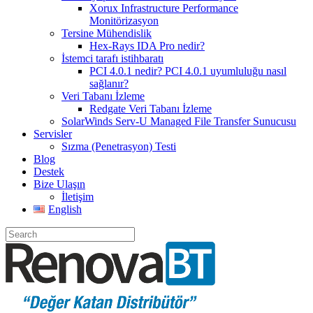
Xorux Infrastructure Performance
Monitörizasyon
Tersine Mühendislik
Hex-Rays IDA Pro nedir?
İstemci tarafı istihbaratı
PCI 4.0.1 nedir? PCI 4.0.1 uyumluluğu nasıl
sağlanır?
Veri Tabanı İzleme
Redgate Veri Tabanı İzleme
SolarWinds Serv-U Managed File Transfer Sunucusu
Servisler
Sızma (Penetrasyon) Testi
Blog
Destek
Bize Ulaşın
İletişim
English