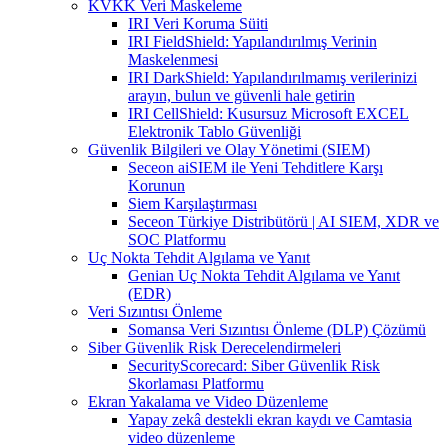
KVKK Veri Maskeleme
IRI Veri Koruma Süiti
IRI FieldShield: Yapılandırılmış Verinin
Maskelenmesi
IRI DarkShield: Yapılandırılmamış verilerinizi
arayın, bulun ve güvenli hale getirin
IRI CellShield: Kusursuz Microsoft EXCEL
Elektronik Tablo Güvenliği
Güvenlik Bilgileri ve Olay Yönetimi (SIEM)
Seceon aiSIEM ile Yeni Tehditlere Karşı
Korunun
Siem Karşılaştırması
Seceon Türkiye Distribütörü | AI SIEM, XDR ve
SOC Platformu
Uç Nokta Tehdit Algılama ve Yanıt
Genian Uç Nokta Tehdit Algılama ve Yanıt
(EDR)
Veri Sızıntısı Önleme
Somansa Veri Sızıntısı Önleme (DLP) Çözümü
Siber Güvenlik Risk Derecelendirmeleri
SecurityScorecard: Siber Güvenlik Risk
Skorlaması Platformu
Ekran Yakalama ve Video Düzenleme
Yapay zekâ destekli ekran kaydı ve Camtasia
video düzenleme