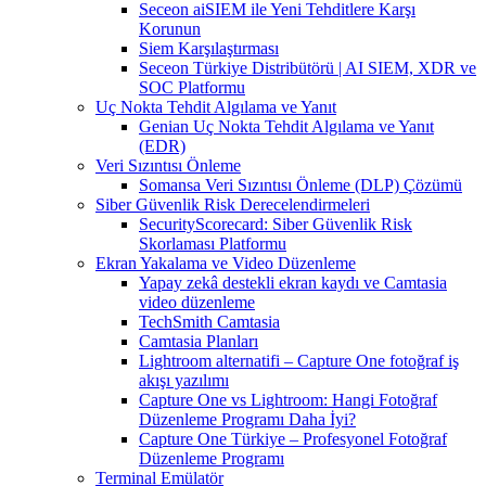
Seceon aiSIEM ile Yeni Tehditlere Karşı
Korunun
Siem Karşılaştırması
Seceon Türkiye Distribütörü | AI SIEM, XDR ve
SOC Platformu
Uç Nokta Tehdit Algılama ve Yanıt
Genian Uç Nokta Tehdit Algılama ve Yanıt
(EDR)
Veri Sızıntısı Önleme
Somansa Veri Sızıntısı Önleme (DLP) Çözümü
Siber Güvenlik Risk Derecelendirmeleri
SecurityScorecard: Siber Güvenlik Risk
Skorlaması Platformu
Ekran Yakalama ve Video Düzenleme
Yapay zekâ destekli ekran kaydı ve Camtasia
video düzenleme
TechSmith Camtasia
Camtasia Planları
Lightroom alternatifi – Capture One fotoğraf iş
akışı yazılımı
Capture One vs Lightroom: Hangi Fotoğraf
Düzenleme Programı Daha İyi?
Capture One Türkiye – Profesyonel Fotoğraf
Düzenleme Programı
Terminal Emülatör