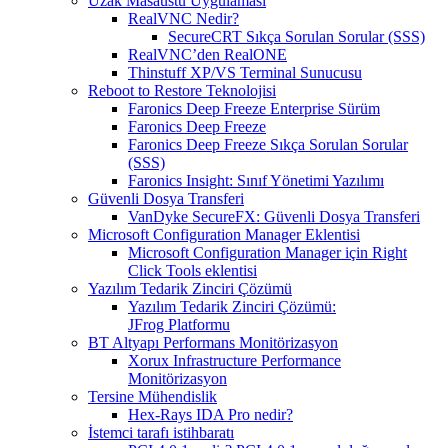
Uzak Masaüstü Uygulaması
RealVNC Nedir?
SecureCRT Sıkça Sorulan Sorular (SSS)
RealVNC’den RealONE
Thinstuff XP/VS Terminal Sunucusu
Reboot to Restore Teknolojisi
Faronics Deep Freeze Enterprise Sürüm
Faronics Deep Freeze
Faronics Deep Freeze Sıkça Sorulan Sorular
(SSS)
Faronics Insight: Sınıf Yönetimi Yazılımı
Güvenli Dosya Transferi
VanDyke SecureFX: Güvenli Dosya Transferi
Microsoft Configuration Manager Eklentisi
Microsoft Configuration Manager için Right
Click Tools eklentisi
Yazılım Tedarik Zinciri Çözümü
Yazılım Tedarik Zinciri Çözümü:
JFrog Platformu
BT Altyapı Performans Monitörizasyon
Xorux Infrastructure Performance
Monitörizasyon
Tersine Mühendislik
Hex-Rays IDA Pro nedir?
İstemci tarafı istihbaratı