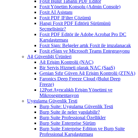
Foxit Bulut Tabanlı PDF Editör
Foxit Yönetim Konsolu (Admin Console)
Foxit AI Asistanı
Foxit PDF IFilter Çözümü
Hangi Foxit PDF Editörü Sürümünü
Seçmelisiniz?
Foxit PDF Editör ile Adobe Acrobat Pro DC
Karşılaştırması
Foxit Sign: Belgeler artık Foxit ile imzalanacak
Foxit eSign ve Microsoft Teams Entegrasyonu
Ağ Güvenliği Ürünleri
Ağ Erişim Kontrolü (NAC)
Bir Servis Hizmeti olarak NAC (SaaS)
Genian Sıfır Güven Ağ Erişim Kontrolü (ZTNA)
Faronics Deep Freeze Cloud (Bulut Deep
Freeze)
12Port Ayrıcalıklı Erişim Yönetimi ve
Mikrosegmentasyon
Uygulama Güvenlik Testi
Burp Suite: Uygulama Güvenlik Testi
Burp Suite ile neler yapılabilir?
Burp Suite Professional Özellikler
Burp Suite Enterprise Sürüm
Burp Suite Enterprise Edition ve Burp Suite
Professional Karşılaştırması