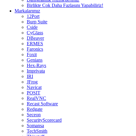
Birlikte Çok Daha Fazlasını Yapabiliriz!
Markalarımız
12Port
Burp Suite
Cside
CyGlass
DBeaver
ERMES
Faronics
Foxit
Genians
Hex-Rays
Imprivata
IRI
JFrog
Navicat
POSIT
RealVNC
Recast Software
Redgate
Seceon
SecurityScorecard
Somansa
TechSmith