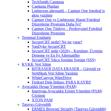
TechSmith Camtasia
Camtasia Planları
Lightroom alternatifi – Capture One fotoğraf iş
akışı yazılımı
Capture One vs Lightroom: Hangi Fotoğraf
Düzenleme Programı Daha İyi?
Capture One Türkiye – Profesyonel Fotoğraf
Düzenleme Programı
Terminal Emülatör
SecureCRT nedir? Ne işe yarar?
VanDyke SecureCRT
SecureCRT indir (2026) – Kurulum, Ücretsiz
Deneme ve En İyi Alternatifler
SecureCRT Sıkça Sorulan Sorular (SSS)
KVKK Veri Silme
BITRASER DATA ERASER – Güvenli ve
Sertifikalı Veri Silme Yazılımı
WhiteCanyon WipeDrive
Fiziksel Disk İmhası: PARA KAYBI!
Ayrıcalıklı Hesap Yönetimi (PAM)
Imprivata Ayrıcalıklı Erişim Yönetimi (PAM)
Çözümü
XTON PAM
Tarayıcı Güvenliği
ERMES Browser Security (Tarayıcı Güvenliği)