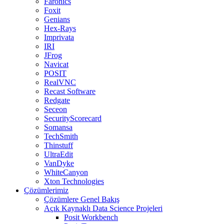
Faronics
Foxit
Genians
Hex-Rays
Imprivata
IRI
JFrog
Navicat
POSIT
RealVNC
Recast Software
Redgate
Seceon
SecurityScorecard
Somansa
TechSmith
Thinstuff
UltraEdit
VanDyke
WhiteCanyon
Xton Technologies
Çözümlerimiz
Çözümlere Genel Bakış
Açık Kaynaklı Data Science Projeleri
Posit Workbench