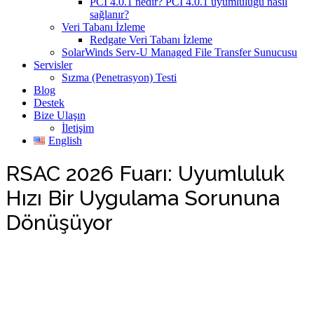
PCI 4.0.1 nedir? PCI 4.0.1 uyumluluğu nasıl
sağlanır?
Veri Tabanı İzleme
Redgate Veri Tabanı İzleme
SolarWinds Serv-U Managed File Transfer Sunucusu
Servisler
Sızma (Penetrasyon) Testi
Blog
Destek
Bize Ulaşın
İletişim
English
RSAC 2026 Fuarı: Uyumluluk
Hızı Bir Uygulama Sorununa
Dönüşüyor