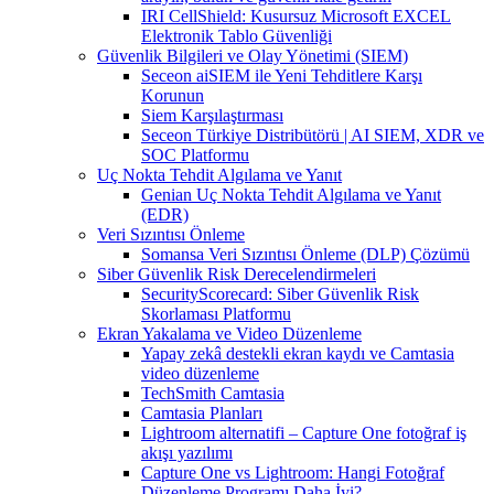
IRI CellShield: Kusursuz Microsoft EXCEL
Elektronik Tablo Güvenliği
Güvenlik Bilgileri ve Olay Yönetimi (SIEM)
Seceon aiSIEM ile Yeni Tehditlere Karşı
Korunun
Siem Karşılaştırması
Seceon Türkiye Distribütörü | AI SIEM, XDR ve
SOC Platformu
Uç Nokta Tehdit Algılama ve Yanıt
Genian Uç Nokta Tehdit Algılama ve Yanıt
(EDR)
Veri Sızıntısı Önleme
Somansa Veri Sızıntısı Önleme (DLP) Çözümü
Siber Güvenlik Risk Derecelendirmeleri
SecurityScorecard: Siber Güvenlik Risk
Skorlaması Platformu
Ekran Yakalama ve Video Düzenleme
Yapay zekâ destekli ekran kaydı ve Camtasia
video düzenleme
TechSmith Camtasia
Camtasia Planları
Lightroom alternatifi – Capture One fotoğraf iş
akışı yazılımı
Capture One vs Lightroom: Hangi Fotoğraf
Düzenleme Programı Daha İyi?