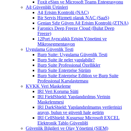
Foxit eSign ve Microsoft Teams Entegrasyonu
Ağ Güvenliği Ürünleri
Ağ Erişim Kontrolü (NAC)
Bir Servis Hizmeti olarak NAC (SaaS)
Genian Sıfır Güven Ağ Erişim Kontrolü (ZTNA)
Faronics Deep Freeze Cloud (Bulut Deep
Freeze)
12Port Ayrıcalıklı Erişim Yönetimi ve
Mikrosegmentasyon
Uygulama Güvenlik Testi
Burp Suite: Uygulama Güvenlik Testi
Burp Suite ile neler yapılabilir?
Burp Suite Professional Özellikler
Burp Suite Enterprise Sürüm
Burp Suite Enterprise Edition ve Burp Suite
Professional Karşılaştırması
KVKK Veri Maskeleme
IRI Veri Koruma Süiti
IRI FieldShield: Yapılandırılmış Verinin
Maskelenmesi
IRI DarkShield: Yapılandırılmamış verilerinizi
arayın, bulun ve güvenli hale getirin
IRI CellShield: Kusursuz Microsoft EXCEL
Elektronik Tablo Güvenliği
Güvenlik Bilgileri ve Olay Yönetimi (SIEM)