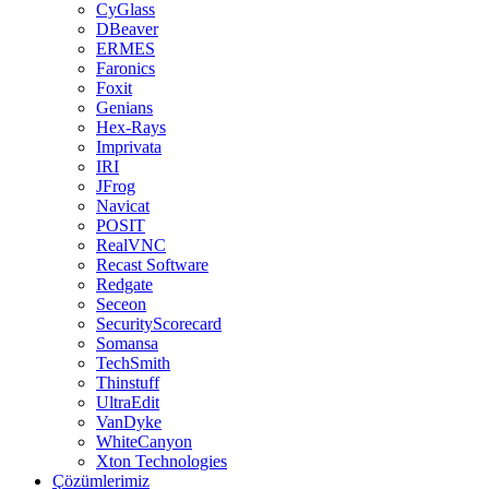
CyGlass
DBeaver
ERMES
Faronics
Foxit
Genians
Hex-Rays
Imprivata
IRI
JFrog
Navicat
POSIT
RealVNC
Recast Software
Redgate
Seceon
SecurityScorecard
Somansa
TechSmith
Thinstuff
UltraEdit
VanDyke
WhiteCanyon
Xton Technologies
Çözümlerimiz