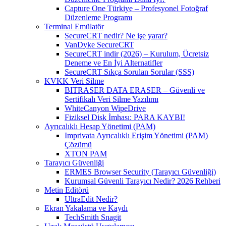
Capture One Türkiye – Profesyonel Fotoğraf
Düzenleme Programı
Terminal Emülatör
SecureCRT nedir? Ne işe yarar?
VanDyke SecureCRT
SecureCRT indir (2026) – Kurulum, Ücretsiz
Deneme ve En İyi Alternatifler
SecureCRT Sıkça Sorulan Sorular (SSS)
KVKK Veri Silme
BITRASER DATA ERASER – Güvenli ve
Sertifikalı Veri Silme Yazılımı
WhiteCanyon WipeDrive
Fiziksel Disk İmhası: PARA KAYBI!
Ayrıcalıklı Hesap Yönetimi (PAM)
Imprivata Ayrıcalıklı Erişim Yönetimi (PAM)
Çözümü
XTON PAM
Tarayıcı Güvenliği
ERMES Browser Security (Tarayıcı Güvenliği)
Kurumsal Güvenli Tarayıcı Nedir? 2026 Rehberi
Metin Editörü
UltraEdit Nedir?
Ekran Yakalama ve Kaydı
TechSmith Snagit