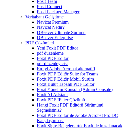
Posit Team
Posit Connect
Posit Package Manager
Veritabanı Geliştirme
Navicat Premium
Navicat Nedir?
DBeaver Ultimate Sürümü
DBeaver Enterprise
PDF Çözümleri
Yeni Foxit PDF Editor
pdf düzenleme
Foxit PDF Editör
pdf düzenleyicisi
En İyi Adobe Acrobat alternatifi
Foxit PDF Editör Suite for Teams
Foxit PDF Editör Mobil Sürüm
Foxit Bulut Tabanlı PDF Editör
Foxit Yönetim Konsolu (Admin Console)
Foxit AI Asistanı
Foxit PDF IFilter Çözümü
Hangi Foxit PDF Editörü Sürümünü
Seçmelisiniz?
Foxit PDF Editör ile Adobe Acrobat Pro DC
Karşılaştırması
Foxit Sign: Belgeler artık Foxit ile imzalanacak