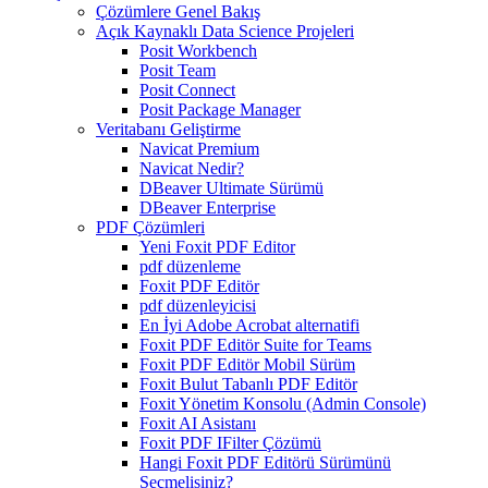
Çözümlere Genel Bakış
Açık Kaynaklı Data Science Projeleri
Posit Workbench
Posit Team
Posit Connect
Posit Package Manager
Veritabanı Geliştirme
Navicat Premium
Navicat Nedir?
DBeaver Ultimate Sürümü
DBeaver Enterprise
PDF Çözümleri
Yeni Foxit PDF Editor
pdf düzenleme
Foxit PDF Editör
pdf düzenleyicisi
En İyi Adobe Acrobat alternatifi
Foxit PDF Editör Suite for Teams
Foxit PDF Editör Mobil Sürüm
Foxit Bulut Tabanlı PDF Editör
Foxit Yönetim Konsolu (Admin Console)
Foxit AI Asistanı
Foxit PDF IFilter Çözümü
Hangi Foxit PDF Editörü Sürümünü
Seçmelisiniz?