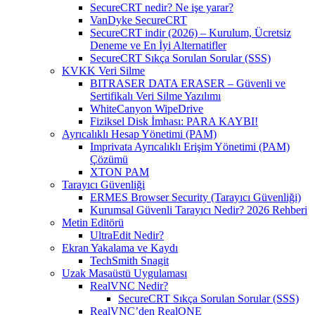
SecureCRT nedir? Ne işe yarar?
VanDyke SecureCRT
SecureCRT indir (2026) – Kurulum, Ücretsiz
Deneme ve En İyi Alternatifler
SecureCRT Sıkça Sorulan Sorular (SSS)
KVKK Veri Silme
BITRASER DATA ERASER – Güvenli ve
Sertifikalı Veri Silme Yazılımı
WhiteCanyon WipeDrive
Fiziksel Disk İmhası: PARA KAYBI!
Ayrıcalıklı Hesap Yönetimi (PAM)
Imprivata Ayrıcalıklı Erişim Yönetimi (PAM)
Çözümü
XTON PAM
Tarayıcı Güvenliği
ERMES Browser Security (Tarayıcı Güvenliği)
Kurumsal Güvenli Tarayıcı Nedir? 2026 Rehberi
Metin Editörü
UltraEdit Nedir?
Ekran Yakalama ve Kaydı
TechSmith Snagit
Uzak Masaüstü Uygulaması
RealVNC Nedir?
SecureCRT Sıkça Sorulan Sorular (SSS)
RealVNC’den RealONE