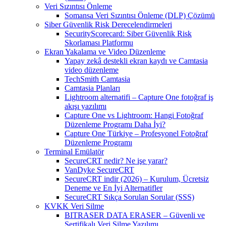
Veri Sızıntısı Önleme
Somansa Veri Sızıntısı Önleme (DLP) Çözümü
Siber Güvenlik Risk Derecelendirmeleri
SecurityScorecard: Siber Güvenlik Risk
Skorlaması Platformu
Ekran Yakalama ve Video Düzenleme
Yapay zekâ destekli ekran kaydı ve Camtasia
video düzenleme
TechSmith Camtasia
Camtasia Planları
Lightroom alternatifi – Capture One fotoğraf iş
akışı yazılımı
Capture One vs Lightroom: Hangi Fotoğraf
Düzenleme Programı Daha İyi?
Capture One Türkiye – Profesyonel Fotoğraf
Düzenleme Programı
Terminal Emülatör
SecureCRT nedir? Ne işe yarar?
VanDyke SecureCRT
SecureCRT indir (2026) – Kurulum, Ücretsiz
Deneme ve En İyi Alternatifler
SecureCRT Sıkça Sorulan Sorular (SSS)
KVKK Veri Silme
BITRASER DATA ERASER – Güvenli ve
Sertifikalı Veri Silme Yazılımı