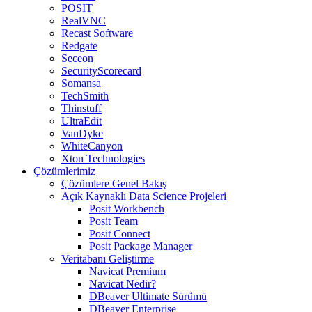
POSIT
RealVNC
Recast Software
Redgate
Seceon
SecurityScorecard
Somansa
TechSmith
Thinstuff
UltraEdit
VanDyke
WhiteCanyon
Xton Technologies
Çözümlerimiz
Çözümlere Genel Bakış
Açık Kaynaklı Data Science Projeleri
Posit Workbench
Posit Team
Posit Connect
Posit Package Manager
Veritabanı Geliştirme
Navicat Premium
Navicat Nedir?
DBeaver Ultimate Sürümü
DBeaver Enterprise