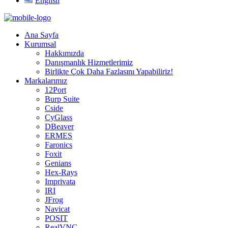
English
Ana Sayfa
Kurumsal
Hakkımızda
Danışmanlık Hizmetlerimiz
Birlikte Çok Daha Fazlasını Yapabiliriz!
Markalarımız
12Port
Burp Suite
Cside
CyGlass
DBeaver
ERMES
Faronics
Foxit
Genians
Hex-Rays
Imprivata
IRI
JFrog
Navicat
POSIT
RealVNC