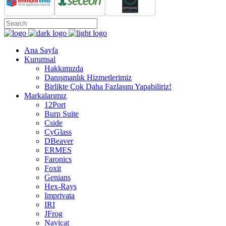
Ana Sayfa
Kurumsal
Hakkımızda
Danışmanlık Hizmetlerimiz
Birlikte Çok Daha Fazlasını Yapabiliriz!
Markalarımız
12Port
Burp Suite
Cside
CyGlass
DBeaver
ERMES
Faronics
Foxit
Genians
Hex-Rays
Imprivata
IRI
JFrog
Navicat