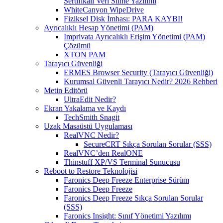
Sertifikalı Veri Silme Yazılımı
WhiteCanyon WipeDrive
Fiziksel Disk İmhası: PARA KAYBI!
Ayrıcalıklı Hesap Yönetimi (PAM)
Imprivata Ayrıcalıklı Erişim Yönetimi (PAM)
Çözümü
XTON PAM
Tarayıcı Güvenliği
ERMES Browser Security (Tarayıcı Güvenliği)
Kurumsal Güvenli Tarayıcı Nedir? 2026 Rehberi
Metin Editörü
UltraEdit Nedir?
Ekran Yakalama ve Kaydı
TechSmith Snagit
Uzak Masaüstü Uygulaması
RealVNC Nedir?
SecureCRT Sıkça Sorulan Sorular (SSS)
RealVNC’den RealONE
Thinstuff XP/VS Terminal Sunucusu
Reboot to Restore Teknolojisi
Faronics Deep Freeze Enterprise Sürüm
Faronics Deep Freeze
Faronics Deep Freeze Sıkça Sorulan Sorular
(SSS)
Faronics Insight: Sınıf Yönetimi Yazılımı