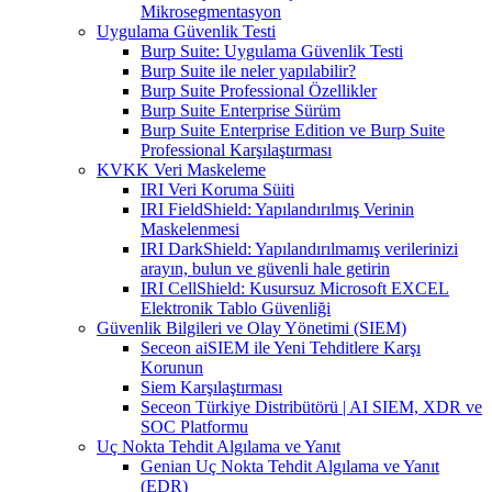
Mikrosegmentasyon
Uygulama Güvenlik Testi
Burp Suite: Uygulama Güvenlik Testi
Burp Suite ile neler yapılabilir?
Burp Suite Professional Özellikler
Burp Suite Enterprise Sürüm
Burp Suite Enterprise Edition ve Burp Suite
Professional Karşılaştırması
KVKK Veri Maskeleme
IRI Veri Koruma Süiti
IRI FieldShield: Yapılandırılmış Verinin
Maskelenmesi
IRI DarkShield: Yapılandırılmamış verilerinizi
arayın, bulun ve güvenli hale getirin
IRI CellShield: Kusursuz Microsoft EXCEL
Elektronik Tablo Güvenliği
Güvenlik Bilgileri ve Olay Yönetimi (SIEM)
Seceon aiSIEM ile Yeni Tehditlere Karşı
Korunun
Siem Karşılaştırması
Seceon Türkiye Distribütörü | AI SIEM, XDR ve
SOC Platformu
Uç Nokta Tehdit Algılama ve Yanıt
Genian Uç Nokta Tehdit Algılama ve Yanıt
(EDR)