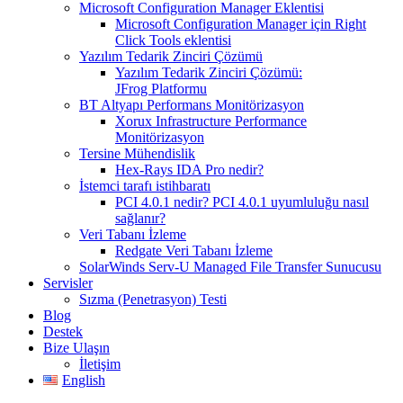
Microsoft Configuration Manager Eklentisi
Microsoft Configuration Manager için Right
Click Tools eklentisi
Yazılım Tedarik Zinciri Çözümü
Yazılım Tedarik Zinciri Çözümü:
JFrog Platformu
BT Altyapı Performans Monitörizasyon
Xorux Infrastructure Performance
Monitörizasyon
Tersine Mühendislik
Hex-Rays IDA Pro nedir?
İstemci tarafı istihbaratı
PCI 4.0.1 nedir? PCI 4.0.1 uyumluluğu nasıl
sağlanır?
Veri Tabanı İzleme
Redgate Veri Tabanı İzleme
SolarWinds Serv-U Managed File Transfer Sunucusu
Servisler
Sızma (Penetrasyon) Testi
Blog
Destek
Bize Ulaşın
İletişim
English