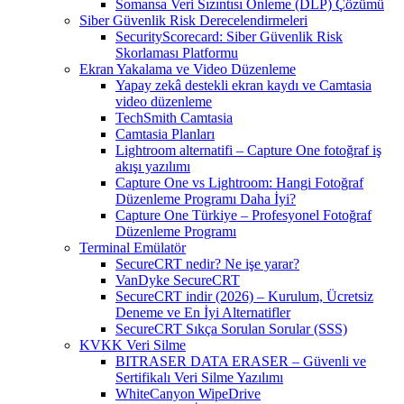
Somansa Veri Sızıntısı Önleme (DLP) Çözümü
Siber Güvenlik Risk Derecelendirmeleri
SecurityScorecard: Siber Güvenlik Risk
Skorlaması Platformu
Ekran Yakalama ve Video Düzenleme
Yapay zekâ destekli ekran kaydı ve Camtasia
video düzenleme
TechSmith Camtasia
Camtasia Planları
Lightroom alternatifi – Capture One fotoğraf iş
akışı yazılımı
Capture One vs Lightroom: Hangi Fotoğraf
Düzenleme Programı Daha İyi?
Capture One Türkiye – Profesyonel Fotoğraf
Düzenleme Programı
Terminal Emülatör
SecureCRT nedir? Ne işe yarar?
VanDyke SecureCRT
SecureCRT indir (2026) – Kurulum, Ücretsiz
Deneme ve En İyi Alternatifler
SecureCRT Sıkça Sorulan Sorular (SSS)
KVKK Veri Silme
BITRASER DATA ERASER – Güvenli ve
Sertifikalı Veri Silme Yazılımı
WhiteCanyon WipeDrive