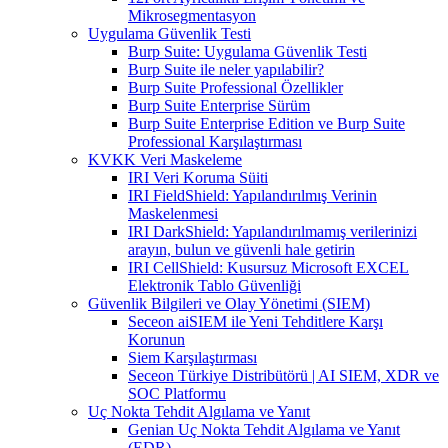
Mikrosegmentasyon
Uygulama Güvenlik Testi
Burp Suite: Uygulama Güvenlik Testi
Burp Suite ile neler yapılabilir?
Burp Suite Professional Özellikler
Burp Suite Enterprise Sürüm
Burp Suite Enterprise Edition ve Burp Suite
Professional Karşılaştırması
KVKK Veri Maskeleme
IRI Veri Koruma Süiti
IRI FieldShield: Yapılandırılmış Verinin
Maskelenmesi
IRI DarkShield: Yapılandırılmamış verilerinizi
arayın, bulun ve güvenli hale getirin
IRI CellShield: Kusursuz Microsoft EXCEL
Elektronik Tablo Güvenliği
Güvenlik Bilgileri ve Olay Yönetimi (SIEM)
Seceon aiSIEM ile Yeni Tehditlere Karşı
Korunun
Siem Karşılaştırması
Seceon Türkiye Distribütörü | AI SIEM, XDR ve
SOC Platformu
Uç Nokta Tehdit Algılama ve Yanıt
Genian Uç Nokta Tehdit Algılama ve Yanıt
(EDR)