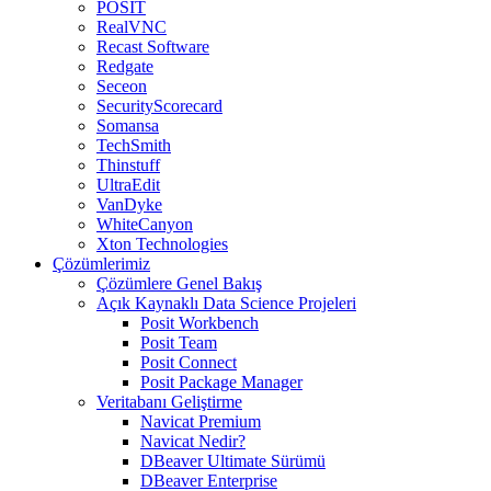
POSIT
RealVNC
Recast Software
Redgate
Seceon
SecurityScorecard
Somansa
TechSmith
Thinstuff
UltraEdit
VanDyke
WhiteCanyon
Xton Technologies
Çözümlerimiz
Çözümlere Genel Bakış
Açık Kaynaklı Data Science Projeleri
Posit Workbench
Posit Team
Posit Connect
Posit Package Manager
Veritabanı Geliştirme
Navicat Premium
Navicat Nedir?
DBeaver Ultimate Sürümü
DBeaver Enterprise