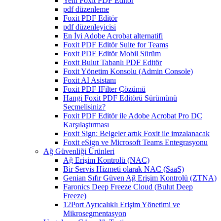
Yeni Foxit PDF Editor
pdf düzenleme
Foxit PDF Editör
pdf düzenleyicisi
En İyi Adobe Acrobat alternatifi
Foxit PDF Editör Suite for Teams
Foxit PDF Editör Mobil Sürüm
Foxit Bulut Tabanlı PDF Editör
Foxit Yönetim Konsolu (Admin Console)
Foxit AI Asistanı
Foxit PDF IFilter Çözümü
Hangi Foxit PDF Editörü Sürümünü
Seçmelisiniz?
Foxit PDF Editör ile Adobe Acrobat Pro DC
Karşılaştırması
Foxit Sign: Belgeler artık Foxit ile imzalanacak
Foxit eSign ve Microsoft Teams Entegrasyonu
Ağ Güvenliği Ürünleri
Ağ Erişim Kontrolü (NAC)
Bir Servis Hizmeti olarak NAC (SaaS)
Genian Sıfır Güven Ağ Erişim Kontrolü (ZTNA)
Faronics Deep Freeze Cloud (Bulut Deep
Freeze)
12Port Ayrıcalıklı Erişim Yönetimi ve
Mikrosegmentasyon