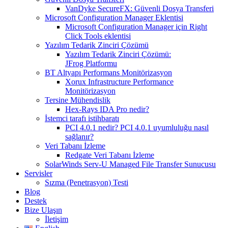
VanDyke SecureFX: Güvenli Dosya Transferi
Microsoft Configuration Manager Eklentisi
Microsoft Configuration Manager için Right
Click Tools eklentisi
Yazılım Tedarik Zinciri Çözümü
Yazılım Tedarik Zinciri Çözümü:
JFrog Platformu
BT Altyapı Performans Monitörizasyon
Xorux Infrastructure Performance
Monitörizasyon
Tersine Mühendislik
Hex-Rays IDA Pro nedir?
İstemci tarafı istihbaratı
PCI 4.0.1 nedir? PCI 4.0.1 uyumluluğu nasıl
sağlanır?
Veri Tabanı İzleme
Redgate Veri Tabanı İzleme
SolarWinds Serv-U Managed File Transfer Sunucusu
Servisler
Sızma (Penetrasyon) Testi
Blog
Destek
Bize Ulaşın
İletişim