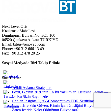
Next Level Ofis
Kızılırmak Mahallesi
Dumlupınar Bulvarı No: 3C1-160
06520 Çankaya Ankara TÜRKİYE
Email: bilgi@renovabt.com
Phone: +90 312 666 13 49
Fax: +90 312 478 20 25
Sosyal Medyada Bizi Takip Ediniz
Son Yazılar
Tehdit Avlama Stratejileri
Foxit, G2’nin 2026’nın En İyi Yazılımları Listesine Seçildi —
Ve Bu Sizin Sayenizde
Genian Insights E, AV-Comparatives EDR Sertifikası nı Aldı
Cloudflare Sıfır Güven, Kimin İçeri Girdiğini Biliyor. Peki
Zaten İçeride Neler Olduğunu Biliyor mu?