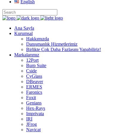
English
Ana Sayfa
Kurumsal
Hakkımızda
Danışmanlık Hizmetlerimiz
Birlikte Çok Daha Fazlasını Yapabiliriz!
Markalarımız
12Port
Burp Suite
Cside
CyGlass
DBeaver
ERMES
Faronics
Foxit
Genians
Hex-Rays
Imprivata
IRI
JFrog
Navicat