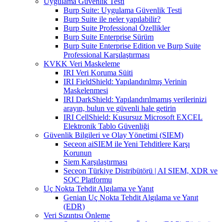
Uygulama Güvenlik Testi
Burp Suite: Uygulama Güvenlik Testi
Burp Suite ile neler yapılabilir?
Burp Suite Professional Özellikler
Burp Suite Enterprise Sürüm
Burp Suite Enterprise Edition ve Burp Suite
Professional Karşılaştırması
KVKK Veri Maskeleme
IRI Veri Koruma Süiti
IRI FieldShield: Yapılandırılmış Verinin
Maskelenmesi
IRI DarkShield: Yapılandırılmamış verilerinizi
arayın, bulun ve güvenli hale getirin
IRI CellShield: Kusursuz Microsoft EXCEL
Elektronik Tablo Güvenliği
Güvenlik Bilgileri ve Olay Yönetimi (SIEM)
Seceon aiSIEM ile Yeni Tehditlere Karşı
Korunun
Siem Karşılaştırması
Seceon Türkiye Distribütörü | AI SIEM, XDR ve
SOC Platformu
Uç Nokta Tehdit Algılama ve Yanıt
Genian Uç Nokta Tehdit Algılama ve Yanıt
(EDR)
Veri Sızıntısı Önleme