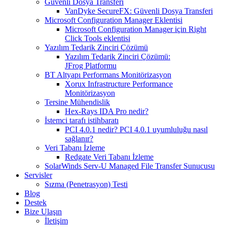
Güvenli Dosya Transferi
VanDyke SecureFX: Güvenli Dosya Transferi
Microsoft Configuration Manager Eklentisi
Microsoft Configuration Manager için Right
Click Tools eklentisi
Yazılım Tedarik Zinciri Çözümü
Yazılım Tedarik Zinciri Çözümü:
JFrog Platformu
BT Altyapı Performans Monitörizasyon
Xorux Infrastructure Performance
Monitörizasyon
Tersine Mühendislik
Hex-Rays IDA Pro nedir?
İstemci tarafı istihbaratı
PCI 4.0.1 nedir? PCI 4.0.1 uyumluluğu nasıl
sağlanır?
Veri Tabanı İzleme
Redgate Veri Tabanı İzleme
SolarWinds Serv-U Managed File Transfer Sunucusu
Servisler
Sızma (Penetrasyon) Testi
Blog
Destek
Bize Ulaşın
İletişim