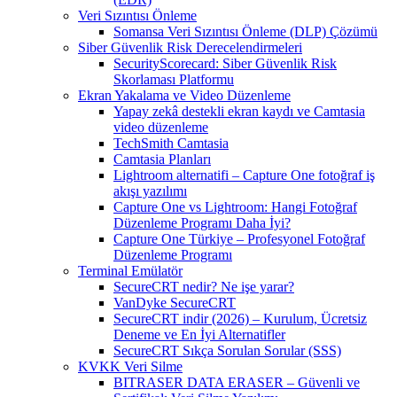
Veri Sızıntısı Önleme
Somansa Veri Sızıntısı Önleme (DLP) Çözümü
Siber Güvenlik Risk Derecelendirmeleri
SecurityScorecard: Siber Güvenlik Risk
Skorlaması Platformu
Ekran Yakalama ve Video Düzenleme
Yapay zekâ destekli ekran kaydı ve Camtasia
video düzenleme
TechSmith Camtasia
Camtasia Planları
Lightroom alternatifi – Capture One fotoğraf iş
akışı yazılımı
Capture One vs Lightroom: Hangi Fotoğraf
Düzenleme Programı Daha İyi?
Capture One Türkiye – Profesyonel Fotoğraf
Düzenleme Programı
Terminal Emülatör
SecureCRT nedir? Ne işe yarar?
VanDyke SecureCRT
SecureCRT indir (2026) – Kurulum, Ücretsiz
Deneme ve En İyi Alternatifler
SecureCRT Sıkça Sorulan Sorular (SSS)
KVKK Veri Silme
BITRASER DATA ERASER – Güvenli ve