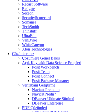
Recast Software
Redgate
Seceon
SecurityScorecard
Somansa
TechSmith
Thinstuff
UltraEdit
VanDyke
WhiteCanyon
Xton Technologies
Çözümlerimiz
Çözümlere Genel Bakış
Açık Kaynaklı Data Science Projeleri
Posit Workbench
Posit Team
Posit Connect
Posit Package Manager
Veritabanı Geliştirme
Navicat Premium
Navicat Nedir?
DBeaver Ultimate Sürümü
DBeaver Enterprise
PDF Çözümleri