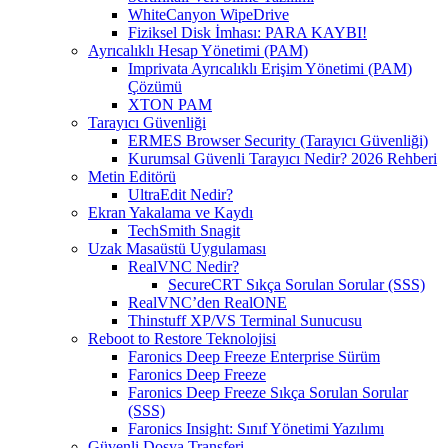
WhiteCanyon WipeDrive
Fiziksel Disk İmhası: PARA KAYBI!
Ayrıcalıklı Hesap Yönetimi (PAM)
Imprivata Ayrıcalıklı Erişim Yönetimi (PAM)
Çözümü
XTON PAM
Tarayıcı Güvenliği
ERMES Browser Security (Tarayıcı Güvenliği)
Kurumsal Güvenli Tarayıcı Nedir? 2026 Rehberi
Metin Editörü
UltraEdit Nedir?
Ekran Yakalama ve Kaydı
TechSmith Snagit
Uzak Masaüstü Uygulaması
RealVNC Nedir?
SecureCRT Sıkça Sorulan Sorular (SSS)
RealVNC’den RealONE
Thinstuff XP/VS Terminal Sunucusu
Reboot to Restore Teknolojisi
Faronics Deep Freeze Enterprise Sürüm
Faronics Deep Freeze
Faronics Deep Freeze Sıkça Sorulan Sorular
(SSS)
Faronics Insight: Sınıf Yönetimi Yazılımı
Güvenli Dosya Transferi