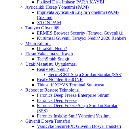
Fiziksel Disk İmhası: PARA KAYBI!
Ayrıcalıklı Hesap Yönetimi (PAM)
Imprivata Ayrıcalıklı Erişim Yönetimi (PAM)
Çözümü
XTON PAM
Tarayıcı Güvenliği
ERMES Browser Security (Tarayıcı Güvenliği)
Kurumsal Güvenli Tarayıcı Nedir? 2026 Rehberi
Metin Editörü
UltraEdit Nedir?
Ekran Yakalama ve Kaydı
TechSmith Snagit
Uzak Masaüstü Uygulaması
RealVNC Nedir?
SecureCRT Sıkça Sorulan Sorular (SSS)
RealVNC’den RealONE
Thinstuff XP/VS Terminal Sunucusu
Reboot to Restore Teknolojisi
Faronics Deep Freeze Enterprise Sürüm
Faronics Deep Freeze
Faronics Deep Freeze Sıkça Sorulan Sorular
(SSS)
Faronics Insight: Sınıf Yönetimi Yazılımı
Güvenli Dosya Transferi
VanDyke SecureFX: Güvenli Dosya Transferi