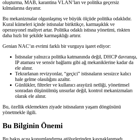
oluşturma, MAB, karantina VLAN’ları ve politika geçersiz
kılmalarına dayanır.
Bu mekanizmalar olgunlaşmış ve büyük ölçüde politika odaklıdır.
Kural kümeleri içinde istisnalar biriktikçe, karmaşıklık ve
operasyonel maliyet artar. Politika odaklı istisna yönetimi, riskten
daha hızlı bir şekilde karmaşıklığı artırır.
Genian NAC’ın evrimi farklı bir vurguyu işaret ediyor:
İstisnalar yalnızca politika katmanında değil, DHCP davranışı,
IP ataması ve sensör bağlamı gibi ağ mekaniklerine kadar da
ele alınır.
Tekrarlanan revizyonlar, “geçici” istisnaların sessizce kalıcı
hale gelme olasılığını azaltır.
Günlükler, filtreler ve kullanıcı arayüzü netliği, yönetimsel
sonradan düşünülmüş unsurlar değil, kontrol mekanizmaları
olarak ele alınır.
Bu, özellik eklemekten ziyade istisnaların yaşam döngüsünü
yönetmekle ilgili.
Bu Bilginin Önemi
Bu bakış açısı konumlandırma atölyelerinden kaynaklanmadı.