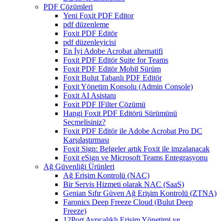
PDF Çözümleri
Yeni Foxit PDF Editor
pdf düzenleme
Foxit PDF Editör
pdf düzenleyicisi
En İyi Adobe Acrobat alternatifi
Foxit PDF Editör Suite for Teams
Foxit PDF Editör Mobil Sürüm
Foxit Bulut Tabanlı PDF Editör
Foxit Yönetim Konsolu (Admin Console)
Foxit AI Asistanı
Foxit PDF IFilter Çözümü
Hangi Foxit PDF Editörü Sürümünü
Seçmelisiniz?
Foxit PDF Editör ile Adobe Acrobat Pro DC
Karşılaştırması
Foxit Sign: Belgeler artık Foxit ile imzalanacak
Foxit eSign ve Microsoft Teams Entegrasyonu
Ağ Güvenliği Ürünleri
Ağ Erişim Kontrolü (NAC)
Bir Servis Hizmeti olarak NAC (SaaS)
Genian Sıfır Güven Ağ Erişim Kontrolü (ZTNA)
Faronics Deep Freeze Cloud (Bulut Deep
Freeze)
12Port Ayrıcalıklı Erişim Yönetimi ve