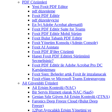
PDF Çözümleri
Yeni Foxit PDF Editor
pdf düzenleme
Foxit PDF Editör
pdf düzenleyicisi
En İyi Adobe Acrobat alternatifi
Foxit PDF Editör Suite for Teams
Foxit PDF Editör Mobil Sürüm
Foxit Bulut Tabanlı PDF Editör
Foxit Yönetim Konsolu (Admin Console)
Foxit AI Asistanı
Foxit PDF IFilter Çözümü
Hangi Foxit PDF Editörü Sürümünü
Seçmelisiniz?
Foxit PDF Editör ile Adobe Acrobat Pro DC
Karşılaştırması
Foxit Sign: Belgeler artık Foxit ile imzalanacak
Foxit eSign ve Microsoft Teams Entegrasyonu
Ağ Güvenliği Ürünleri
Ağ Erişim Kontrolü (NAC)
Bir Servis Hizmeti olarak NAC (SaaS)
Genian Sıfır Güven Ağ Erişim Kontrolü (ZTNA)
Faronics Deep Freeze Cloud (Bulut Deep
Freeze)
12Port Ayrıcalıklı Erişim Yönetimi ve