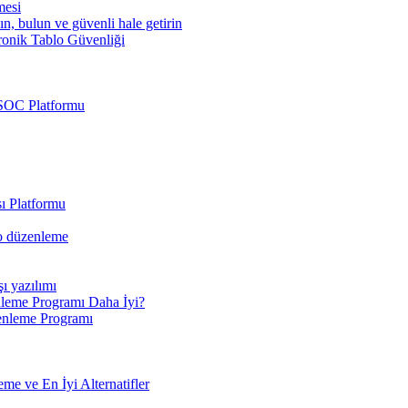
mesi
ın, bulun ve güvenli hale getirin
ronik Tablo Güvenliği
 SOC Platformu
ı Platformu
eo düzenleme
şı yazılımı
leme Programı Daha İyi?
enleme Programı
e ve En İyi Alternatifler