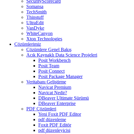
SecurityScorecard
Somansa
TechSmith
Thinstuff
UltraEdit
VanDyke
WhiteCanyon
Xton Technologies
Çözümlerimiz
Çözümlere Genel Bakış
Açık Kaynaklı Data Science Projeleri
Posit Workbench
Posit Team
Posit Connect
Posit Package Manager
Veritabanı Geliştirme
Navicat Premium
Navicat Nedir?
DBeaver Ultimate Sürümü
DBeaver Enterprise
PDF Çözümleri
Yeni Foxit PDF Editor
pdf düzenleme
Foxit PDF Editör
pdf düzenleyicisi