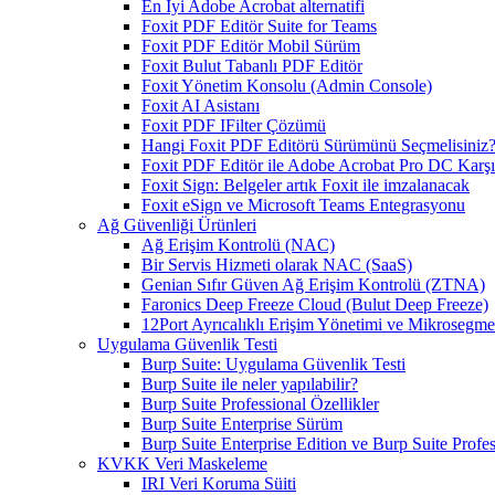
En İyi Adobe Acrobat alternatifi
Foxit PDF Editör Suite for Teams
Foxit PDF Editör Mobil Sürüm
Foxit Bulut Tabanlı PDF Editör
Foxit Yönetim Konsolu (Admin Console)
Foxit AI Asistanı
Foxit PDF IFilter Çözümü
Hangi Foxit PDF Editörü Sürümünü Seçmelisiniz
Foxit PDF Editör ile Adobe Acrobat Pro DC Karşıl
Foxit Sign: Belgeler artık Foxit ile imzalanacak
Foxit eSign ve Microsoft Teams Entegrasyonu
Ağ Güvenliği Ürünleri
Ağ Erişim Kontrolü (NAC)
Bir Servis Hizmeti olarak NAC (SaaS)
Genian Sıfır Güven Ağ Erişim Kontrolü (ZTNA)
Faronics Deep Freeze Cloud (Bulut Deep Freeze)
12Port Ayrıcalıklı Erişim Yönetimi ve Mikrosegm
Uygulama Güvenlik Testi
Burp Suite: Uygulama Güvenlik Testi
Burp Suite ile neler yapılabilir?
Burp Suite Professional Özellikler
Burp Suite Enterprise Sürüm
Burp Suite Enterprise Edition ve Burp Suite Profes
KVKK Veri Maskeleme
IRI Veri Koruma Süiti