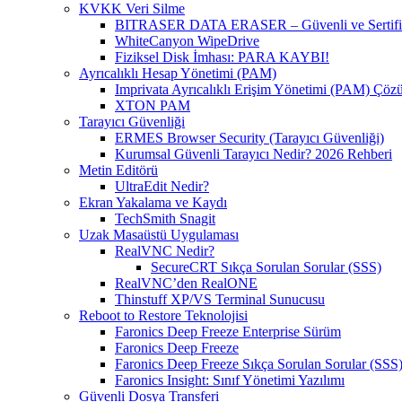
KVKK Veri Silme
BITRASER DATA ERASER – Güvenli ve Sertifikal
WhiteCanyon WipeDrive
Fiziksel Disk İmhası: PARA KAYBI!
Ayrıcalıklı Hesap Yönetimi (PAM)
Imprivata Ayrıcalıklı Erişim Yönetimi (PAM) Çö
XTON PAM
Tarayıcı Güvenliği
ERMES Browser Security (Tarayıcı Güvenliği)
Kurumsal Güvenli Tarayıcı Nedir? 2026 Rehberi
Metin Editörü
UltraEdit Nedir?
Ekran Yakalama ve Kaydı
TechSmith Snagit
Uzak Masaüstü Uygulaması
RealVNC Nedir?
SecureCRT Sıkça Sorulan Sorular (SSS)
RealVNC’den RealONE
Thinstuff XP/VS Terminal Sunucusu
Reboot to Restore Teknolojisi
Faronics Deep Freeze Enterprise Sürüm
Faronics Deep Freeze
Faronics Deep Freeze Sıkça Sorulan Sorular (SSS
Faronics Insight: Sınıf Yönetimi Yazılımı
Güvenli Dosya Transferi