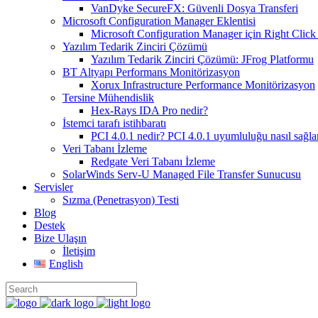
VanDyke SecureFX: Güvenli Dosya Transferi
Microsoft Configuration Manager Eklentisi
Microsoft Configuration Manager için Right Click 
Yazılım Tedarik Zinciri Çözümü
Yazılım Tedarik Zinciri Çözümü: JFrog Platformu
BT Altyapı Performans Monitörizasyon
Xorux Infrastructure Performance Monitörizasyon
Tersine Mühendislik
Hex-Rays IDA Pro nedir?
İstemci tarafı istihbaratı
PCI 4.0.1 nedir? PCI 4.0.1 uyumluluğu nasıl sağla
Veri Tabanı İzleme
Redgate Veri Tabanı İzleme
SolarWinds Serv-U Managed File Transfer Sunucusu
Servisler
Sızma (Penetrasyon) Testi
Blog
Destek
Bize Ulaşın
İletişim
English