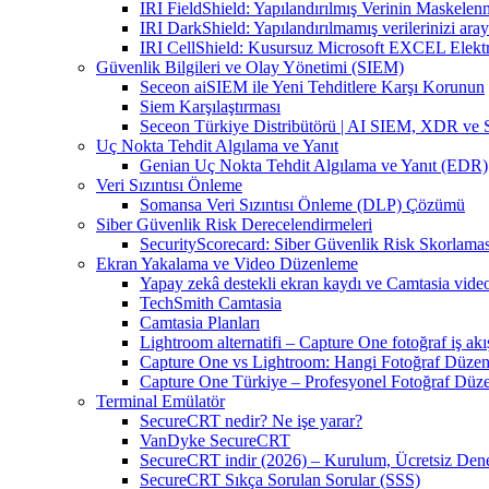
IRI FieldShield: Yapılandırılmış Verinin Maskelen
IRI DarkShield: Yapılandırılmamış verilerinizi aray
IRI CellShield: Kusursuz Microsoft EXCEL Elekt
Güvenlik Bilgileri ve Olay Yönetimi (SIEM)
Seceon aiSIEM ile Yeni Tehditlere Karşı Korunun
Siem Karşılaştırması
Seceon Türkiye Distribütörü | AI SIEM, XDR ve
Uç Nokta Tehdit Algılama ve Yanıt
Genian Uç Nokta Tehdit Algılama ve Yanıt (EDR)
Veri Sızıntısı Önleme
Somansa Veri Sızıntısı Önleme (DLP) Çözümü
Siber Güvenlik Risk Derecelendirmeleri
SecurityScorecard: Siber Güvenlik Risk Skorlamas
Ekran Yakalama ve Video Düzenleme
Yapay zekâ destekli ekran kaydı ve Camtasia vid
TechSmith Camtasia
Camtasia Planları
Lightroom alternatifi – Capture One fotoğraf iş akı
Capture One vs Lightroom: Hangi Fotoğraf Düzen
Capture One Türkiye – Profesyonel Fotoğraf Düz
Terminal Emülatör
SecureCRT nedir? Ne işe yarar?
VanDyke SecureCRT
SecureCRT indir (2026) – Kurulum, Ücretsiz Denem
SecureCRT Sıkça Sorulan Sorular (SSS)