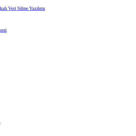
ı Veri Silme Yazılımı
zümü
)