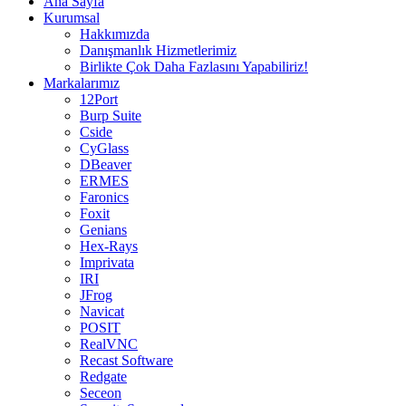
Ana Sayfa
Kurumsal
Hakkımızda
Danışmanlık Hizmetlerimiz
Birlikte Çok Daha Fazlasını Yapabiliriz!
Markalarımız
12Port
Burp Suite
Cside
CyGlass
DBeaver
ERMES
Faronics
Foxit
Genians
Hex-Rays
Imprivata
IRI
JFrog
Navicat
POSIT
RealVNC
Recast Software
Redgate
Seceon