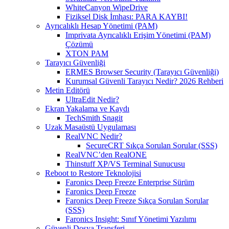
WhiteCanyon WipeDrive
Fiziksel Disk İmhası: PARA KAYBI!
Ayrıcalıklı Hesap Yönetimi (PAM)
Imprivata Ayrıcalıklı Erişim Yönetimi (PAM)
Çözümü
XTON PAM
Tarayıcı Güvenliği
ERMES Browser Security (Tarayıcı Güvenliği)
Kurumsal Güvenli Tarayıcı Nedir? 2026 Rehberi
Metin Editörü
UltraEdit Nedir?
Ekran Yakalama ve Kaydı
TechSmith Snagit
Uzak Masaüstü Uygulaması
RealVNC Nedir?
SecureCRT Sıkça Sorulan Sorular (SSS)
RealVNC’den RealONE
Thinstuff XP/VS Terminal Sunucusu
Reboot to Restore Teknolojisi
Faronics Deep Freeze Enterprise Sürüm
Faronics Deep Freeze
Faronics Deep Freeze Sıkça Sorulan Sorular
(SSS)
Faronics Insight: Sınıf Yönetimi Yazılımı
Güvenli Dosya Transferi