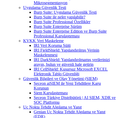
Mikrosegmentasyon
Uygulama Güvenlik Testi
Burp Suite: Uygulama Güvenlik Testi
Burp Suite ile neler yapılabilir?
Burp Suite Professional Özellikler
Burp Suite Enterprise Sürüm
Burp Suite Enterprise Edition ve Burp Suite
Professional Karşılaştırması
KVKK Veri Maskeleme
IRI Veri Koruma Süiti
IRI FieldShield: Yapılandırılmış Verinin
Maskelenmesi
IRI DarkShield: Yapılandırılmamış verilerinizi
arayın, bulun ve güvenli hale getirin
IRI CellShield: Kusursuz Microsoft EXCEL
Elektronik Tablo Güvenliği
Güvenlik Bilgileri ve Olay Yönetimi (SIEM)
Seceon aiSIEM ile Yeni Tehditlere Karşı
Korunun
Siem Karşılaştırması
Seceon Türkiye Distribütörü | AI SIEM, XDR ve
SOC Platformu
Uç Nokta Tehdit Algılama ve Yanıt
Genian Uç Nokta Tehdit Algılama ve Yanıt
(EDR)