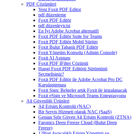
PDF Çözümleri
Yeni Foxit PDF Editor
pdf düzenleme
Foxit PDF Editör
pdf düzenleyicisi
En İyi Adobe Acrobat alternatifi
Foxit PDF Editör Suite for Teams
Foxit PDF Editör Mobil Sürüm
Foxit Bulut Tabanlı PDF Editör
Foxit Yönetim Konsolu (Admin Console)
Foxit AI Asistanı
Foxit PDF IFilter Çözümü
Hangi Foxit PDF Editörü Sürümünü
Seçmelisiniz?
Foxit PDF Editör ile Adobe Acrobat Pro DC
Karşılaştırması
Foxit Sign: Belgeler artık Foxit ile imzalanacak
Foxit eSign ve Microsoft Teams Entegrasyonu
Ağ Güvenliği Ürünleri
Ağ Erişim Kontrolü (NAC)
Bir Servis Hizmeti olarak NAC (SaaS)
Genian Sıfır Güven Ağ Erişim Kontrolü (ZTNA)
Faronics Deep Freeze Cloud (Bulut Deep
Freeze)
12Port Ayrıcalıklı Erişim Yönetimi ve