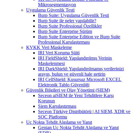
Mikrosegmentasyon
Uygulama Güvenlik Testi
Burp Suite: Uygulama Güvenlik Testi
Burp Suite ile neler yapılabilir?
Burp Suite Professional Özellikler
Burp Suite Enterprise Sürüm
Burp Suite Enterprise Edition ve Burp Suite
Professional Karşılaştırması
KVKK Veri Maskeleme
IRI Veri Koruma Süiti
IRI FieldShield: Yapılandırılmış Verinin
Maskelenmesi
IRI DarkShield: Yapılandırılmamış verilerinizi
arayın, bulun ve güvenli hale getirin
IRI CellShield: Kusursuz Microsoft EXCEL
Elektronik Tablo Güvenliği
Güvenlik Bilgileri ve Olay Yönetimi (SIEM)
Seceon aiSIEM ile Yeni Tehditlere Karşı
Korunun
Siem Karşılaştırması
Seceon Türkiye Distribütörü | AI SIEM, XDR ve
SOC Platformu
Uç Nokta Tehdit Algılama ve Yanıt
Genian Uç Nokta Tehdit Algılama ve Yanıt
(EDR)