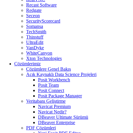
Recast Software
Redgate
Seceon
SecurityScorecard
Somansa
TechSmith
Thinstuff
UltraEdit
VanDyke
WhiteCanyon
Xton Technologies
Çözümlerimiz
Çözümlere Genel Bakış
Açık Kaynaklı Data Science Projeleri
Posit Workbench
Posit Team
Posit Connect
Posit Package Manager
Veritabanı Geliştirme
Navicat Premium
Navicat Nedir?
DBeaver Ultimate Sürümü
DBeaver Enterprise
PDF Çözümleri