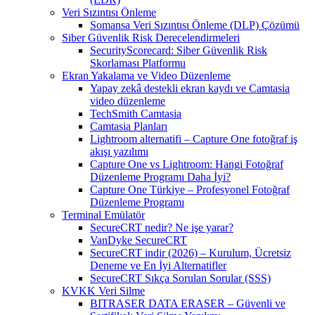
Veri Sızıntısı Önleme
Somansa Veri Sızıntısı Önleme (DLP) Çözümü
Siber Güvenlik Risk Derecelendirmeleri
SecurityScorecard: Siber Güvenlik Risk
Skorlaması Platformu
Ekran Yakalama ve Video Düzenleme
Yapay zekâ destekli ekran kaydı ve Camtasia
video düzenleme
TechSmith Camtasia
Camtasia Planları
Lightroom alternatifi – Capture One fotoğraf iş
akışı yazılımı
Capture One vs Lightroom: Hangi Fotoğraf
Düzenleme Programı Daha İyi?
Capture One Türkiye – Profesyonel Fotoğraf
Düzenleme Programı
Terminal Emülatör
SecureCRT nedir? Ne işe yarar?
VanDyke SecureCRT
SecureCRT indir (2026) – Kurulum, Ücretsiz
Deneme ve En İyi Alternatifler
SecureCRT Sıkça Sorulan Sorular (SSS)
KVKK Veri Silme
BITRASER DATA ERASER – Güvenli ve