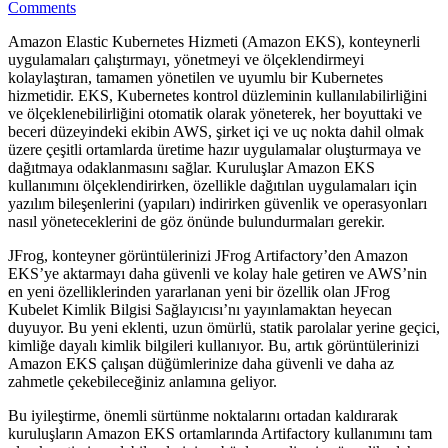
Comments
Amazon Elastic Kubernetes Hizmeti (Amazon EKS), konteynerli
uygulamaları çalıştırmayı, yönetmeyi ve ölçeklendirmeyi
kolaylaştıran, tamamen yönetilen ve uyumlu bir Kubernetes
hizmetidir. EKS, Kubernetes kontrol düzleminin kullanılabilirliğini
ve ölçeklenebilirliğini otomatik olarak yöneterek, her boyuttaki ve
beceri düzeyindeki ekibin AWS, şirket içi ve uç nokta dahil olmak
üzere çeşitli ortamlarda üretime hazır uygulamalar oluşturmaya ve
dağıtmaya odaklanmasını sağlar. Kuruluşlar Amazon EKS
kullanımını ölçeklendirirken, özellikle dağıtılan uygulamaları için
yazılım bileşenlerini (yapıları) indirirken güvenlik ve operasyonları
nasıl yöneteceklerini de göz önünde bulundurmaları gerekir.
JFrog, konteyner görüntülerinizi JFrog Artifactory’den Amazon
EKS’ye aktarmayı daha güvenli ve kolay hale getiren ve AWS’nin
en yeni özelliklerinden yararlanan yeni bir özellik olan JFrog
Kubelet Kimlik Bilgisi Sağlayıcısı’nı yayınlamaktan heyecan
duyuyor. Bu yeni eklenti, uzun ömürlü, statik parolalar yerine geçici,
kimliğe dayalı kimlik bilgileri kullanıyor. Bu, artık görüntülerinizi
Amazon EKS çalışan düğümlerinize daha güvenli ve daha az
zahmetle çekebileceğiniz anlamına geliyor.
Bu iyileştirme, önemli sürtünme noktalarını ortadan kaldırarak
kuruluşların Amazon EKS ortamlarında Artifactory kullanımını tam