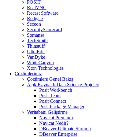
POSIT
RealVNC
Recast Software
Redgate
Seceon
SecurityScorecard
Somansa
TechSmith
Thinstuff
UltraEdit
VanDyke
WhiteCanyon
Xton Technologies
Çözümlerimiz
Çözümlere Genel Bakış
Açık Kaynaklı Data Science Projeleri
Posit Workbench
Posit Team
Posit Connect
Posit Package Manager
Veritabanı Geliştirme
Navicat Premium
Navicat Nedir?
DBeaver Ultimate Sürümü
DBeaver Enterprise