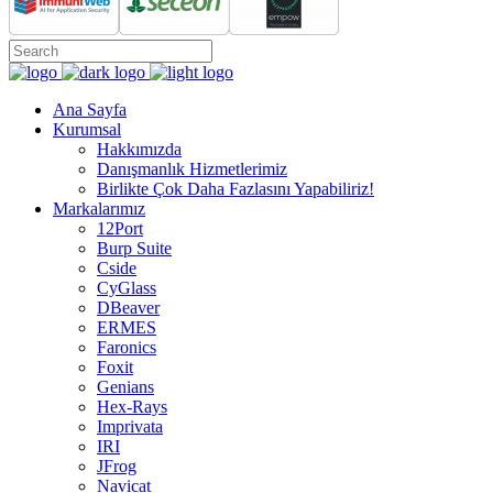
Ana Sayfa
Kurumsal
Hakkımızda
Danışmanlık Hizmetlerimiz
Birlikte Çok Daha Fazlasını Yapabiliriz!
Markalarımız
12Port
Burp Suite
Cside
CyGlass
DBeaver
ERMES
Faronics
Foxit
Genians
Hex-Rays
Imprivata
IRI
JFrog
Navicat