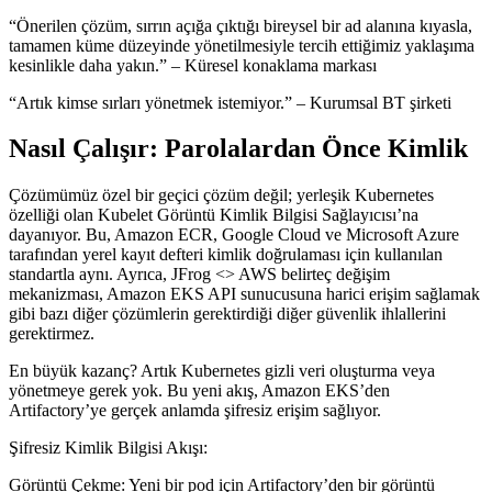
“Önerilen çözüm, sırrın açığa çıktığı bireysel bir ad alanına kıyasla,
tamamen küme düzeyinde yönetilmesiyle tercih ettiğimiz yaklaşıma
kesinlikle daha yakın.” – Küresel konaklama markası
“Artık kimse sırları yönetmek istemiyor.” – Kurumsal BT şirketi
Nasıl Çalışır: Parolalardan Önce Kimlik
Çözümümüz özel bir geçici çözüm değil; yerleşik Kubernetes
özelliği olan Kubelet Görüntü Kimlik Bilgisi Sağlayıcısı’na
dayanıyor. Bu, Amazon ECR, Google Cloud ve Microsoft Azure
tarafından yerel kayıt defteri kimlik doğrulaması için kullanılan
standartla aynı. Ayrıca, JFrog <> AWS belirteç değişim
mekanizması, Amazon EKS API sunucusuna harici erişim sağlamak
gibi bazı diğer çözümlerin gerektirdiği diğer güvenlik ihlallerini
gerektirmez.
En büyük kazanç? Artık Kubernetes gizli veri oluşturma veya
yönetmeye gerek yok. Bu yeni akış, Amazon EKS’den
Artifactory’ye gerçek anlamda şifresiz erişim sağlıyor.
Şifresiz Kimlik Bilgisi Akışı:
Görüntü Çekme: Yeni bir pod için Artifactory’den bir görüntü