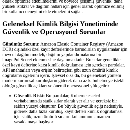
olarak optimize edebilmelerini ve böylece gelişmiş güvenlik, daha
yüksek istikrar ve dağıtım hatları için genel olarak optimize edilmiş
bir kullanıcı deneyimi elde etmelerini sağlar.
Geleneksel Kimlik Bilgisi Yönetiminde
Güvenlik ve Operasyonel Sorunlar
Günümüz Sorunu:
Amazon Elastic Container Registry (Amazon
ECR) dışındaki özel kayıt defterlerinde barındırılan uygulamalar için
mevcut dağıtım modeli, dağıtım yapılandırmalarına bir
imagePullSecret eklenmesine dayanmaktadır. Bu sırlar genellikle
özel kayıt defterine karşı kimlik doğrulaması için gereken parolalar,
API anahtarları veya erişim belirteçleri gibi uzun ömürlü kimlik
doğrulama öğelerini içerir. İşlevsel olsa da, bu geleneksel yöntem
modern kurumsal kuruluşların giderek daha az kabul etmeye istekli
olduğu güvenlik açıkları ve önemli operasyonel yük getirir.
Güvenlik Riski:
Bu parolalar, Kubernetes etcd
veritabanınızda statik sırlar olarak yer alır ve gereksiz bir
saldırı yüzeyi oluşturur. Bu büyük güvenlik açığı nedeniyle,
giderek daha fazla kuruluş, kayıt defteri kimlik doğrulaması
için statik, uzun ömürlü sırların kullanımını tamamen
yasaklamaya başlıyor.