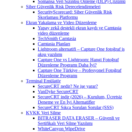
Somansa Veri Sızıntısı Önleme (DLP) Çözümü
Siber Güvenlik Risk Derecelendirmeleri
SecurityScorecard: Siber Güvenlik Risk
Skorlaması Platformu
Ekran Yakalama ve Video Düzenleme
Yapay zekâ destekli ekran kaydı ve Camtasia
video düzenleme
TechSmith Camtasia
Camtasia Planları
Lightroom alternatifi – Capture One fotoğraf iş
akışı yazılımı
Capture One vs Lightroom: Hangi Fotoğraf
Düzenleme Programı Daha İyi?
Capture One Türkiye – Profesyonel Fotoğraf
Düzenleme Programı
Terminal Emülatör
SecureCRT nedir? Ne işe yarar?
VanDyke SecureCRT
SecureCRT indir (2026) – Kurulum, Ücretsiz
Deneme ve En İyi Alternatifler
SecureCRT Sıkça Sorulan Sorular (SSS)
KVKK Veri Silme
BITRASER DATA ERASER – Güvenli ve
Sertifikalı Veri Silme Yazılımı
WhiteCanyon WipeDrive