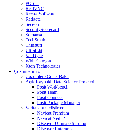
POSIT
RealVNC
Recast Software
Redgate
Seceon
SecurityScorecard
Somansa
TechSmith
Thinstuff
UltraEdit
VanDyke
WhiteCanyon
Xton Technologies
Çözümlerimiz
Çözümlere Genel Bakış
Açık Kaynaklı Data Science Projeleri
Posit Workbench
Posit Team
Posit Connect
Posit Package Manager
Veritabanı Geliştirme
Navicat Premium
Navicat Nedir?
DBeaver Ultimate Sürümü
DBeaver Enterprise