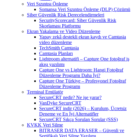
Veri Sızıntısı Önleme
Somansa Veri Sızıntısı Önleme (DLP) Çözümü
Siber Güvenlik Risk Derecelendirmeleri
SecurityScorecard: Siber Güvenlik Risk
Skorlaması Platformu
Ekran Yakalama ve Video Düzenleme
Yapay zekâ destekli ekran kaydı ve Camtasia
video düzenleme
TechSmith Camtasia
Camtasia Planları
Lightroom alternatifi – Capture One fotoğraf iş
akışı yazılımı
Capture One vs Lightroom: Hangi Fotoğraf
Düzenleme Programı Daha İyi?
Capture One Türkiye – Profesyonel Fotoğraf
Düzenleme Programı
Terminal Emülatör
SecureCRT nedir? Ne işe yarar?
VanDyke SecureCRT
SecureCRT indir (2026) – Kurulum, Ücretsiz
Deneme ve En İyi Alternatifler
SecureCRT Sıkça Sorulan Sorular (SSS)
KVKK Veri Silme
BITRASER DATA ERASER – Güvenli ve
Sertifikalı Veri Silme Yazılımı