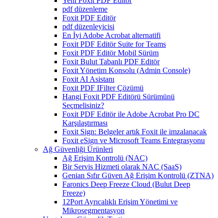
Yeni Foxit PDF Editor
pdf düzenleme
Foxit PDF Editör
pdf düzenleyicisi
En İyi Adobe Acrobat alternatifi
Foxit PDF Editör Suite for Teams
Foxit PDF Editör Mobil Sürüm
Foxit Bulut Tabanlı PDF Editör
Foxit Yönetim Konsolu (Admin Console)
Foxit AI Asistanı
Foxit PDF IFilter Çözümü
Hangi Foxit PDF Editörü Sürümünü
Seçmelisiniz?
Foxit PDF Editör ile Adobe Acrobat Pro DC
Karşılaştırması
Foxit Sign: Belgeler artık Foxit ile imzalanacak
Foxit eSign ve Microsoft Teams Entegrasyonu
Ağ Güvenliği Ürünleri
Ağ Erişim Kontrolü (NAC)
Bir Servis Hizmeti olarak NAC (SaaS)
Genian Sıfır Güven Ağ Erişim Kontrolü (ZTNA)
Faronics Deep Freeze Cloud (Bulut Deep
Freeze)
12Port Ayrıcalıklı Erişim Yönetimi ve
Mikrosegmentasyon