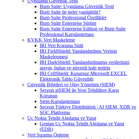
Uygulama Güvenlik Testi
Burp Suite: Uygulama Güvenlik Testi
Burp Suite ile neler yapılabilir?
Burp Suite Professional Özellikler
Burp Suite Enterprise Sürüm
Burp Suite Enterprise Edition ve Burp Suite
Professional Karşılaştırması
KVKK Veri Maskeleme
IRI Veri Koruma Süiti
IRI FieldShield: Yapılandırılmış Verinin
Maskelenmesi
IRI DarkShield: Yapılandırılmamış verilerinizi
arayın, bulun ve güvenli hale getirin
IRI CellShield: Kusursuz Microsoft EXCEL
Elektronik Tablo Güvenliği
Güvenlik Bilgileri ve Olay Yönetimi (SIEM)
Seceon aiSIEM ile Yeni Tehditlere Karşı
Korunun
Siem Karşılaştırması
Seceon Türkiye Distribütörü | AI SIEM, XDR ve
SOC Platformu
Uç Nokta Tehdit Algılama ve Yanıt
Genian Uç Nokta Tehdit Algılama ve Yanıt
(EDR)
Veri Sızıntısı Önleme