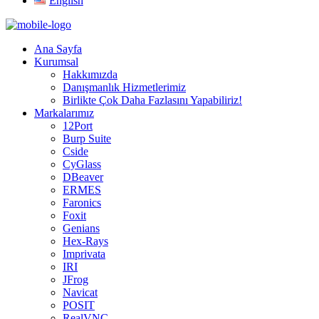
English
Ana Sayfa
Kurumsal
Hakkımızda
Danışmanlık Hizmetlerimiz
Birlikte Çok Daha Fazlasını Yapabiliriz!
Markalarımız
12Port
Burp Suite
Cside
CyGlass
DBeaver
ERMES
Faronics
Foxit
Genians
Hex-Rays
Imprivata
IRI
JFrog
Navicat
POSIT
RealVNC