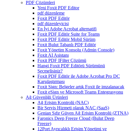
PDF Çözümleri
Yeni Foxit PDF Editor
pdf düzenleme
Foxit PDF Editör
pdf düzenleyicisi
En İyi Adobe Acrobat alternatifi
Foxit PDF Editör Suite for Teams
Foxit PDF Editör Mobil Sürüm
Foxit Bulut Tabanlı PDF Editör
Foxit Yönetim Konsolu (Admin Console)
Foxit AI Asistanı
Foxit PDF IFilter Çözümü
Hangi Foxit PDF Editörü Sürümünü
Seçmelisiniz?
Foxit PDF Editör ile Adobe Acrobat Pro DC
Karşılaştırması
Foxit Sign: Belgeler artık Foxit ile imzalanacak
Foxit eSign ve Microsoft Teams Entegrasyonu
Ağ Güvenliği Ürünleri
Ağ Erişim Kontrolü (NAC)
Bir Servis Hizmeti olarak NAC (SaaS)
Genian Sıfır Güven Ağ Erişim Kontrolü (ZTNA)
Faronics Deep Freeze Cloud (Bulut Deep
Freeze)
12Port Ayrıcalıklı Erişim Yönetimi ve