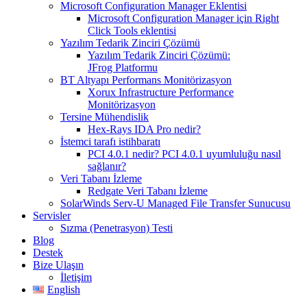
Microsoft Configuration Manager Eklentisi
Microsoft Configuration Manager için Right
Click Tools eklentisi
Yazılım Tedarik Zinciri Çözümü
Yazılım Tedarik Zinciri Çözümü:
JFrog Platformu
BT Altyapı Performans Monitörizasyon
Xorux Infrastructure Performance
Monitörizasyon
Tersine Mühendislik
Hex-Rays IDA Pro nedir?
İstemci tarafı istihbaratı
PCI 4.0.1 nedir? PCI 4.0.1 uyumluluğu nasıl
sağlanır?
Veri Tabanı İzleme
Redgate Veri Tabanı İzleme
SolarWinds Serv-U Managed File Transfer Sunucusu
Servisler
Sızma (Penetrasyon) Testi
Blog
Destek
Bize Ulaşın
İletişim
English