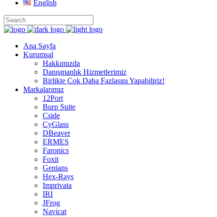
English
Ana Sayfa
Kurumsal
Hakkımızda
Danışmanlık Hizmetlerimiz
Birlikte Çok Daha Fazlasını Yapabiliriz!
Markalarımız
12Port
Burp Suite
Cside
CyGlass
DBeaver
ERMES
Faronics
Foxit
Genians
Hex-Rays
Imprivata
IRI
JFrog
Navicat