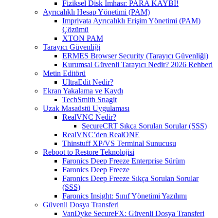
Fiziksel Disk İmhası: PARA KAYBI!
Ayrıcalıklı Hesap Yönetimi (PAM)
Imprivata Ayrıcalıklı Erişim Yönetimi (PAM)
Çözümü
XTON PAM
Tarayıcı Güvenliği
ERMES Browser Security (Tarayıcı Güvenliği)
Kurumsal Güvenli Tarayıcı Nedir? 2026 Rehberi
Metin Editörü
UltraEdit Nedir?
Ekran Yakalama ve Kaydı
TechSmith Snagit
Uzak Masaüstü Uygulaması
RealVNC Nedir?
SecureCRT Sıkça Sorulan Sorular (SSS)
RealVNC’den RealONE
Thinstuff XP/VS Terminal Sunucusu
Reboot to Restore Teknolojisi
Faronics Deep Freeze Enterprise Sürüm
Faronics Deep Freeze
Faronics Deep Freeze Sıkça Sorulan Sorular
(SSS)
Faronics Insight: Sınıf Yönetimi Yazılımı
Güvenli Dosya Transferi
VanDyke SecureFX: Güvenli Dosya Transferi