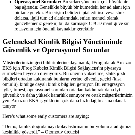
Operasyonel Sorunlar:
Bu sırları yönetmek çok büyük bir
baş ağrısıdır. Genellikle büyük bir kümedeki her ad alanı için
bir tane gerekir. Bir erişim belirteci iptal edilirse veya süresi
dolarsa, ilgili tüm ad alanlarındaki sırları manuel olarak
güncellemeniz gerekir; bu da karmaşık CI/CD mantığı ve sır
rotasyonu için önemli kaynaklar gerektirir.
Geleneksel Kimlik Bilgisi Yönetiminde
Güvenlik ve Operasyonel Sorunlar
Müşterilerimizin geri bildirimlerine dayanarak, JFrog olarak Amazon
EKS için JFrog Kubelet Kimlik Bilgisi Sağlayıcısı’nı piyasaya
sürmekten heyecan duyuyoruz. Bu önemli yükseltme, statik gizli
bilgileri ortadan kaldırarak bunların yerine güvenli, geçici (kısa
ömürlü), kimliğe dayalı kimlik bilgileri getiriyor. Bu entegrasyon
iyileştirmesi, operasyonel sorunları ortadan kaldırarak daha iyi
güvenlik ve daha yüksek kararlılık sunuyor ve ortak müşterilerimizin
yeni Amazon EKS iş yüklerini çok daha hızlı dağıtmasına olanak
tanıyor.
Here’s what some early customers are saying:
“Demo, kimlik doğrulamayı kolaylaştırmanın bir yolunu aradığımızı
kesinlikle gösterdi.” – Otomotiv üreticisi