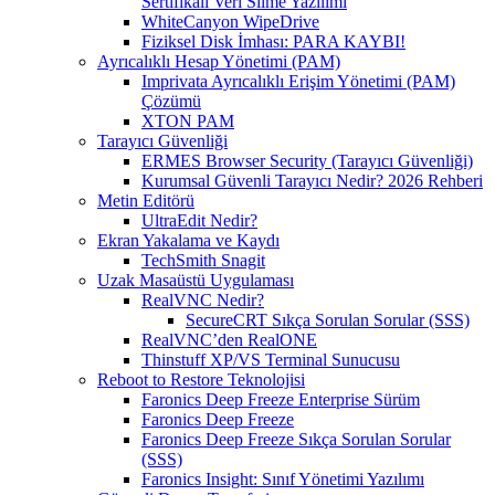
Sertifikalı Veri Silme Yazılımı
WhiteCanyon WipeDrive
Fiziksel Disk İmhası: PARA KAYBI!
Ayrıcalıklı Hesap Yönetimi (PAM)
Imprivata Ayrıcalıklı Erişim Yönetimi (PAM)
Çözümü
XTON PAM
Tarayıcı Güvenliği
ERMES Browser Security (Tarayıcı Güvenliği)
Kurumsal Güvenli Tarayıcı Nedir? 2026 Rehberi
Metin Editörü
UltraEdit Nedir?
Ekran Yakalama ve Kaydı
TechSmith Snagit
Uzak Masaüstü Uygulaması
RealVNC Nedir?
SecureCRT Sıkça Sorulan Sorular (SSS)
RealVNC’den RealONE
Thinstuff XP/VS Terminal Sunucusu
Reboot to Restore Teknolojisi
Faronics Deep Freeze Enterprise Sürüm
Faronics Deep Freeze
Faronics Deep Freeze Sıkça Sorulan Sorular
(SSS)
Faronics Insight: Sınıf Yönetimi Yazılımı