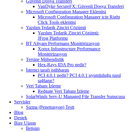
Güvenli Dosya Transferi
VanDyke SecureFX: Güvenli Dosya Transferi
Microsoft Configuration Manager Eklentisi
Microsoft Configuration Manager için Right
Click Tools eklentisi
Yazılım Tedarik Zinciri Çözümü
Yazılım Tedarik Zinciri Çözümü:
JFrog Platformu
BT Altyapı Performans Monitörizasyon
Xorux Infrastructure Performance
Monitörizasyon
Tersine Mühendislik
Hex-Rays IDA Pro nedir?
İstemci tarafı istihbaratı
PCI 4.0.1 nedir? PCI 4.0.1 uyumluluğu nasıl
sağlanır?
Veri Tabanı İzleme
Redgate Veri Tabanı İzleme
SolarWinds Serv-U Managed File Transfer Sunucusu
Servisler
Sızma (Penetrasyon) Testi
Blog
Destek
Bize Ulaşın
İletişim