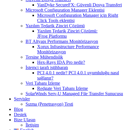
VanDyke SecureFX: Güvenli Dosya Transferi
Microsoft Configuration Manager Eklentisi
Microsoft Configuration Manager için Right
Click Tools eklentisi
Yazılım Tedarik Zinciri Çözümü
Yazılım Tedarik Zinciri Çözümü:
JFrog Platformu
BT Altyapı Performans Monitörizasyon
Xorux Infrastructure Performance
Monitörizasyon
Tersine Mühendislik
Hex-Rays IDA Pro nedir?
İstemci tarafı istihbaratı
PCI 4.0.1 nedir? PCI 4.0.1 uyumluluğu nasıl
sağlanır?
Veri Tabanı İzleme
Redgate Veri Tabanı İzleme
SolarWinds Serv-U Managed File Transfer Sunucusu
Servisler
Sızma (Penetrasyon) Testi
Blog
Destek
Bize Ulaşın
İletişim