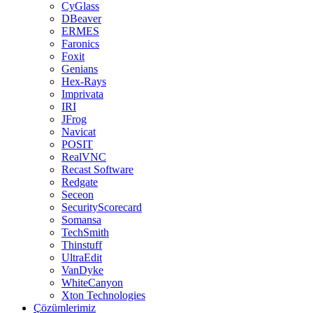
CyGlass
DBeaver
ERMES
Faronics
Foxit
Genians
Hex-Rays
Imprivata
IRI
JFrog
Navicat
POSIT
RealVNC
Recast Software
Redgate
Seceon
SecurityScorecard
Somansa
TechSmith
Thinstuff
UltraEdit
VanDyke
WhiteCanyon
Xton Technologies
Çözümlerimiz