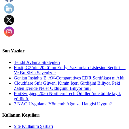
Son Yazılar
Tehdit Avlama Stratejileri
Foxit, G2’nin 2026’nın En İyi Yazılımları Listesine Seçildi —
Ve Bu Sizin Sayenizde
Genian Insights E, AV-Comparatives EDR Sertifikası nı Aldı
Cloudflare Sıfır Güven, Kimin İçeri Girdiğini Biliyor. Peki
Zaten İçeride Neler Olduğunu Biliyor mu?
PortSwigger, 2026 Northern Tech Ödülleri’nde ödüle layık
görüldü.
7 NAC Uygulama Yöntemi: Ağınıza Hangisi Uygun?
Kullanım Koşulları
Site Kullanım Şartları