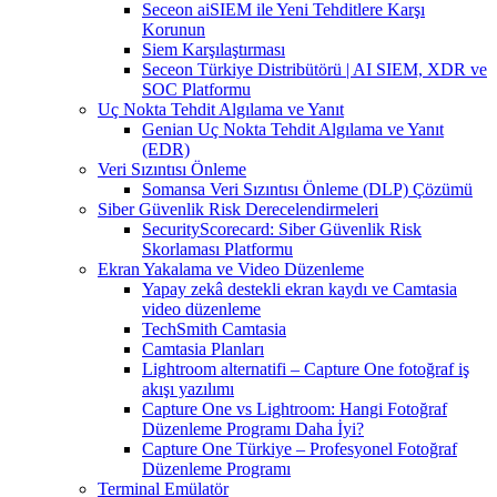
Seceon aiSIEM ile Yeni Tehditlere Karşı
Korunun
Siem Karşılaştırması
Seceon Türkiye Distribütörü | AI SIEM, XDR ve
SOC Platformu
Uç Nokta Tehdit Algılama ve Yanıt
Genian Uç Nokta Tehdit Algılama ve Yanıt
(EDR)
Veri Sızıntısı Önleme
Somansa Veri Sızıntısı Önleme (DLP) Çözümü
Siber Güvenlik Risk Derecelendirmeleri
SecurityScorecard: Siber Güvenlik Risk
Skorlaması Platformu
Ekran Yakalama ve Video Düzenleme
Yapay zekâ destekli ekran kaydı ve Camtasia
video düzenleme
TechSmith Camtasia
Camtasia Planları
Lightroom alternatifi – Capture One fotoğraf iş
akışı yazılımı
Capture One vs Lightroom: Hangi Fotoğraf
Düzenleme Programı Daha İyi?
Capture One Türkiye – Profesyonel Fotoğraf
Düzenleme Programı
Terminal Emülatör