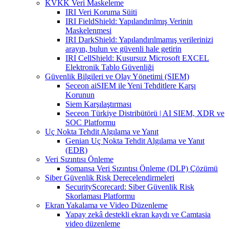
KVKK Veri Maskeleme
IRI Veri Koruma Süiti
IRI FieldShield: Yapılandırılmış Verinin
Maskelenmesi
IRI DarkShield: Yapılandırılmamış verilerinizi
arayın, bulun ve güvenli hale getirin
IRI CellShield: Kusursuz Microsoft EXCEL
Elektronik Tablo Güvenliği
Güvenlik Bilgileri ve Olay Yönetimi (SIEM)
Seceon aiSIEM ile Yeni Tehditlere Karşı
Korunun
Siem Karşılaştırması
Seceon Türkiye Distribütörü | AI SIEM, XDR ve
SOC Platformu
Uç Nokta Tehdit Algılama ve Yanıt
Genian Uç Nokta Tehdit Algılama ve Yanıt
(EDR)
Veri Sızıntısı Önleme
Somansa Veri Sızıntısı Önleme (DLP) Çözümü
Siber Güvenlik Risk Derecelendirmeleri
SecurityScorecard: Siber Güvenlik Risk
Skorlaması Platformu
Ekran Yakalama ve Video Düzenleme
Yapay zekâ destekli ekran kaydı ve Camtasia
video düzenleme