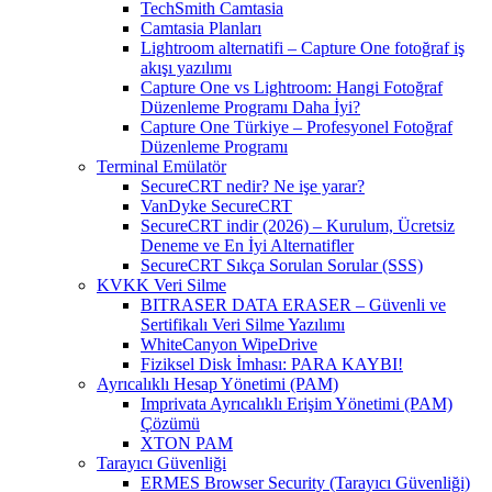
TechSmith Camtasia
Camtasia Planları
Lightroom alternatifi – Capture One fotoğraf iş
akışı yazılımı
Capture One vs Lightroom: Hangi Fotoğraf
Düzenleme Programı Daha İyi?
Capture One Türkiye – Profesyonel Fotoğraf
Düzenleme Programı
Terminal Emülatör
SecureCRT nedir? Ne işe yarar?
VanDyke SecureCRT
SecureCRT indir (2026) – Kurulum, Ücretsiz
Deneme ve En İyi Alternatifler
SecureCRT Sıkça Sorulan Sorular (SSS)
KVKK Veri Silme
BITRASER DATA ERASER – Güvenli ve
Sertifikalı Veri Silme Yazılımı
WhiteCanyon WipeDrive
Fiziksel Disk İmhası: PARA KAYBI!
Ayrıcalıklı Hesap Yönetimi (PAM)
Imprivata Ayrıcalıklı Erişim Yönetimi (PAM)
Çözümü
XTON PAM
Tarayıcı Güvenliği
ERMES Browser Security (Tarayıcı Güvenliği)