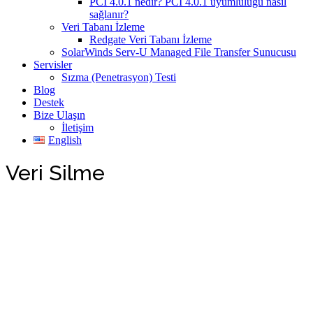
PCI 4.0.1 nedir? PCI 4.0.1 uyumluluğu nasıl
sağlanır?
Veri Tabanı İzleme
Redgate Veri Tabanı İzleme
SolarWinds Serv-U Managed File Transfer Sunucusu
Servisler
Sızma (Penetrasyon) Testi
Blog
Destek
Bize Ulaşın
İletişim
English
Veri Silme