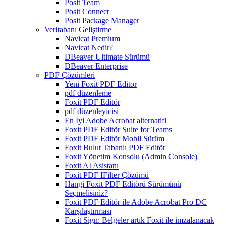
Posit Team
Posit Connect
Posit Package Manager
Veritabanı Geliştirme
Navicat Premium
Navicat Nedir?
DBeaver Ultimate Sürümü
DBeaver Enterprise
PDF Çözümleri
Yeni Foxit PDF Editor
pdf düzenleme
Foxit PDF Editör
pdf düzenleyicisi
En İyi Adobe Acrobat alternatifi
Foxit PDF Editör Suite for Teams
Foxit PDF Editör Mobil Sürüm
Foxit Bulut Tabanlı PDF Editör
Foxit Yönetim Konsolu (Admin Console)
Foxit AI Asistanı
Foxit PDF IFilter Çözümü
Hangi Foxit PDF Editörü Sürümünü
Seçmelisiniz?
Foxit PDF Editör ile Adobe Acrobat Pro DC
Karşılaştırması
Foxit Sign: Belgeler artık Foxit ile imzalanacak