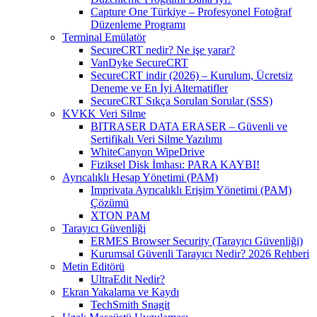
Capture One Türkiye – Profesyonel Fotoğraf
Düzenleme Programı
Terminal Emülatör
SecureCRT nedir? Ne işe yarar?
VanDyke SecureCRT
SecureCRT indir (2026) – Kurulum, Ücretsiz
Deneme ve En İyi Alternatifler
SecureCRT Sıkça Sorulan Sorular (SSS)
KVKK Veri Silme
BITRASER DATA ERASER – Güvenli ve
Sertifikalı Veri Silme Yazılımı
WhiteCanyon WipeDrive
Fiziksel Disk İmhası: PARA KAYBI!
Ayrıcalıklı Hesap Yönetimi (PAM)
Imprivata Ayrıcalıklı Erişim Yönetimi (PAM)
Çözümü
XTON PAM
Tarayıcı Güvenliği
ERMES Browser Security (Tarayıcı Güvenliği)
Kurumsal Güvenli Tarayıcı Nedir? 2026 Rehberi
Metin Editörü
UltraEdit Nedir?
Ekran Yakalama ve Kaydı
TechSmith Snagit