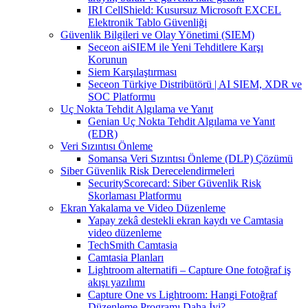
IRI CellShield: Kusursuz Microsoft EXCEL
Elektronik Tablo Güvenliği
Güvenlik Bilgileri ve Olay Yönetimi (SIEM)
Seceon aiSIEM ile Yeni Tehditlere Karşı
Korunun
Siem Karşılaştırması
Seceon Türkiye Distribütörü | AI SIEM, XDR ve
SOC Platformu
Uç Nokta Tehdit Algılama ve Yanıt
Genian Uç Nokta Tehdit Algılama ve Yanıt
(EDR)
Veri Sızıntısı Önleme
Somansa Veri Sızıntısı Önleme (DLP) Çözümü
Siber Güvenlik Risk Derecelendirmeleri
SecurityScorecard: Siber Güvenlik Risk
Skorlaması Platformu
Ekran Yakalama ve Video Düzenleme
Yapay zekâ destekli ekran kaydı ve Camtasia
video düzenleme
TechSmith Camtasia
Camtasia Planları
Lightroom alternatifi – Capture One fotoğraf iş
akışı yazılımı
Capture One vs Lightroom: Hangi Fotoğraf
Düzenleme Programı Daha İyi?