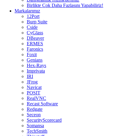
Birlikte Çok Daha Fazlasını Yapabiliriz!
Markalarımız
12Port
Burp Suite
Cside
CyGlass
DBeaver
ERMES
Faronics
Foxit
Genians
Hex-Rays
Imprivata
IRI
JFrog
Navicat
POSIT
RealVNC
Recast Software
Redgate
Seceon
SecurityScorecard
Somansa
TechSmith