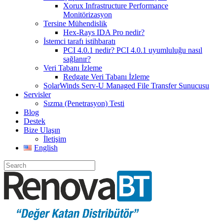
Xorux Infrastructure Performance
Monitörizasyon
Tersine Mühendislik
Hex-Rays IDA Pro nedir?
İstemci tarafı istihbaratı
PCI 4.0.1 nedir? PCI 4.0.1 uyumluluğu nasıl
sağlanır?
Veri Tabanı İzleme
Redgate Veri Tabanı İzleme
SolarWinds Serv-U Managed File Transfer Sunucusu
Servisler
Sızma (Penetrasyon) Testi
Blog
Destek
Bize Ulaşın
İletişim
English