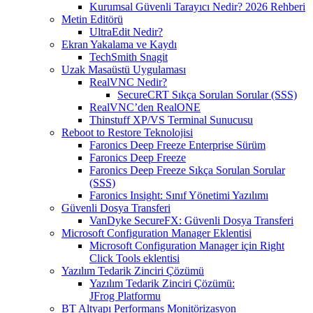
Kurumsal Güvenli Tarayıcı Nedir? 2026 Rehberi
Metin Editörü
UltraEdit Nedir?
Ekran Yakalama ve Kaydı
TechSmith Snagit
Uzak Masaüstü Uygulaması
RealVNC Nedir?
SecureCRT Sıkça Sorulan Sorular (SSS)
RealVNC’den RealONE
Thinstuff XP/VS Terminal Sunucusu
Reboot to Restore Teknolojisi
Faronics Deep Freeze Enterprise Sürüm
Faronics Deep Freeze
Faronics Deep Freeze Sıkça Sorulan Sorular
(SSS)
Faronics Insight: Sınıf Yönetimi Yazılımı
Güvenli Dosya Transferi
VanDyke SecureFX: Güvenli Dosya Transferi
Microsoft Configuration Manager Eklentisi
Microsoft Configuration Manager için Right
Click Tools eklentisi
Yazılım Tedarik Zinciri Çözümü
Yazılım Tedarik Zinciri Çözümü:
JFrog Platformu
BT Altyapı Performans Monitörizasyon