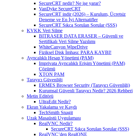
SecureCRT nedir? Ne işe yarar?
VanDyke SecureCRT
SecureCRT indir (2026) – Kurulum, Ücretsiz
Deneme ve En İyi Alternatifler
SecureCRT Sıkça Sorulan Sorular (SSS)
KVKK Veri Silme
BITRASER DATA ERASER – Güvenli ve
Sertifikalı Veri Silme Yazılımı
WhiteCanyon WipeDrive
Fiziksel Disk İmhası: PARA KAYBI!
Ayrıcalıklı Hesap Yönetimi (PAM)
Imprivata Ayrıcalıklı Erişim Yönetimi (PAM)
Çözümü
XTON PAM
Tarayıcı Güvenliği
ERMES Browser Security (Tarayıcı Güvenliği)
Kurumsal Güvenli Tarayıcı Nedir? 2026 Rehberi
Metin Editörü
UltraEdit Nedir?
Ekran Yakalama ve Kaydı
TechSmith Snagit
Uzak Masaüstü Uygulaması
RealVNC Nedir?
SecureCRT Sıkça Sorulan Sorular (SSS)
RealVNC’den RealONE