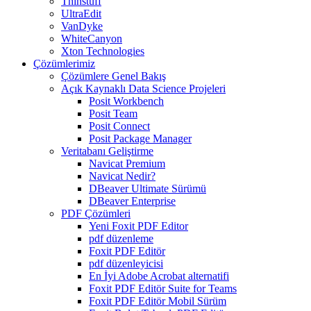
Thinstuff
UltraEdit
VanDyke
WhiteCanyon
Xton Technologies
Çözümlerimiz
Çözümlere Genel Bakış
Açık Kaynaklı Data Science Projeleri
Posit Workbench
Posit Team
Posit Connect
Posit Package Manager
Veritabanı Geliştirme
Navicat Premium
Navicat Nedir?
DBeaver Ultimate Sürümü
DBeaver Enterprise
PDF Çözümleri
Yeni Foxit PDF Editor
pdf düzenleme
Foxit PDF Editör
pdf düzenleyicisi
En İyi Adobe Acrobat alternatifi
Foxit PDF Editör Suite for Teams
Foxit PDF Editör Mobil Sürüm