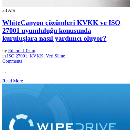
23
Ara
WhiteCanyon çözümleri KVKK ve ISO
27001 uyumluluğu konusunda
kuruluşlara nasıl yardımcı oluyor?
by
Editorial Team
in
ISO 27001
,
KVKK
,
Veri Silme
Comments
...
Read More