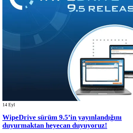
14
Eyl
WipeDrive sürüm 9.5’in yayınlandığını
duyurmaktan heyecan duyuyoruz!