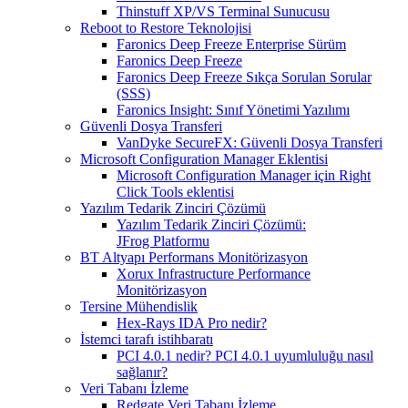
Thinstuff XP/VS Terminal Sunucusu
Reboot to Restore Teknolojisi
Faronics Deep Freeze Enterprise Sürüm
Faronics Deep Freeze
Faronics Deep Freeze Sıkça Sorulan Sorular
(SSS)
Faronics Insight: Sınıf Yönetimi Yazılımı
Güvenli Dosya Transferi
VanDyke SecureFX: Güvenli Dosya Transferi
Microsoft Configuration Manager Eklentisi
Microsoft Configuration Manager için Right
Click Tools eklentisi
Yazılım Tedarik Zinciri Çözümü
Yazılım Tedarik Zinciri Çözümü:
JFrog Platformu
BT Altyapı Performans Monitörizasyon
Xorux Infrastructure Performance
Monitörizasyon
Tersine Mühendislik
Hex-Rays IDA Pro nedir?
İstemci tarafı istihbaratı
PCI 4.0.1 nedir? PCI 4.0.1 uyumluluğu nasıl
sağlanır?
Veri Tabanı İzleme
Redgate Veri Tabanı İzleme