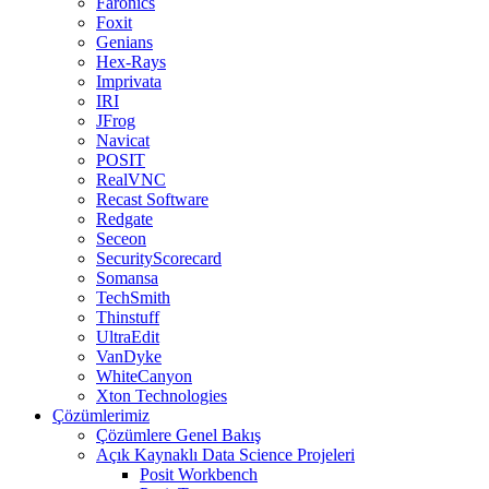
Faronics
Foxit
Genians
Hex-Rays
Imprivata
IRI
JFrog
Navicat
POSIT
RealVNC
Recast Software
Redgate
Seceon
SecurityScorecard
Somansa
TechSmith
Thinstuff
UltraEdit
VanDyke
WhiteCanyon
Xton Technologies
Çözümlerimiz
Çözümlere Genel Bakış
Açık Kaynaklı Data Science Projeleri
Posit Workbench