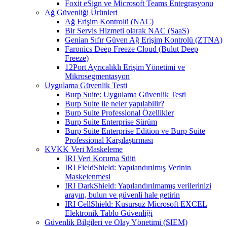
Foxit eSign ve Microsoft Teams Entegrasyonu
Ağ Güvenliği Ürünleri
Ağ Erişim Kontrolü (NAC)
Bir Servis Hizmeti olarak NAC (SaaS)
Genian Sıfır Güven Ağ Erişim Kontrolü (ZTNA)
Faronics Deep Freeze Cloud (Bulut Deep
Freeze)
12Port Ayrıcalıklı Erişim Yönetimi ve
Mikrosegmentasyon
Uygulama Güvenlik Testi
Burp Suite: Uygulama Güvenlik Testi
Burp Suite ile neler yapılabilir?
Burp Suite Professional Özellikler
Burp Suite Enterprise Sürüm
Burp Suite Enterprise Edition ve Burp Suite
Professional Karşılaştırması
KVKK Veri Maskeleme
IRI Veri Koruma Süiti
IRI FieldShield: Yapılandırılmış Verinin
Maskelenmesi
IRI DarkShield: Yapılandırılmamış verilerinizi
arayın, bulun ve güvenli hale getirin
IRI CellShield: Kusursuz Microsoft EXCEL
Elektronik Tablo Güvenliği
Güvenlik Bilgileri ve Olay Yönetimi (SIEM)