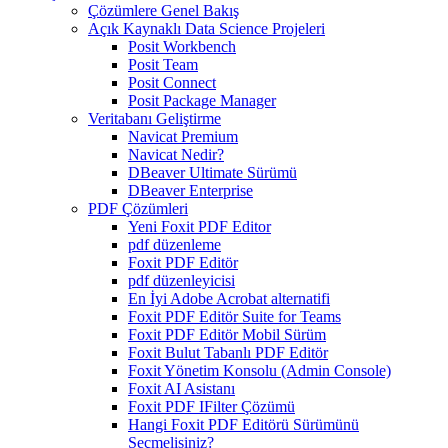
Çözümlere Genel Bakış
Açık Kaynaklı Data Science Projeleri
Posit Workbench
Posit Team
Posit Connect
Posit Package Manager
Veritabanı Geliştirme
Navicat Premium
Navicat Nedir?
DBeaver Ultimate Sürümü
DBeaver Enterprise
PDF Çözümleri
Yeni Foxit PDF Editor
pdf düzenleme
Foxit PDF Editör
pdf düzenleyicisi
En İyi Adobe Acrobat alternatifi
Foxit PDF Editör Suite for Teams
Foxit PDF Editör Mobil Sürüm
Foxit Bulut Tabanlı PDF Editör
Foxit Yönetim Konsolu (Admin Console)
Foxit AI Asistanı
Foxit PDF IFilter Çözümü
Hangi Foxit PDF Editörü Sürümünü
Seçmelisiniz?