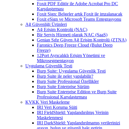
Foxit PDF Editör ile Adobe Acrobat Pro DC
Karşılaştırması
Foxit Sign: Belgeler artık Foxit ile imzalanacak
Foxit eSign ve Microsoft Teams Entegrasyonu
Ağ Güvenliği Ürünleri
Ağ Erişim Kontrolü (NAC)
Bir Servis Hizmeti olarak NAC (SaaS)
Genian Sıfır Güven Ağ Erişim Kontrolü (ZTNA)
Faronics Deep Freeze Cloud (Bulut Deep
Freeze)
12Port Ayrıcalıklı Erişim Yönetimi ve
Mikrosegmentasyon
Uygulama Güvenlik Testi
Burp Suite: Uygulama Güvenlik Testi
Burp Suite ile neler yapılabilir?
Burp Suite Professional Özellikler
Burp Suite Enterprise Sürüm
Burp Suite Enterprise Edition ve Burp Suite
Professional Karşılaştırması
KVKK Veri Maskeleme
IRI Veri Koruma Süiti
IRI FieldShield: Yapılandırılmış Verinin
Maskelenmesi
IRI DarkShield: Yapılandırılmamış verilerinizi
arayın, bulun ve güvenli hale getirin