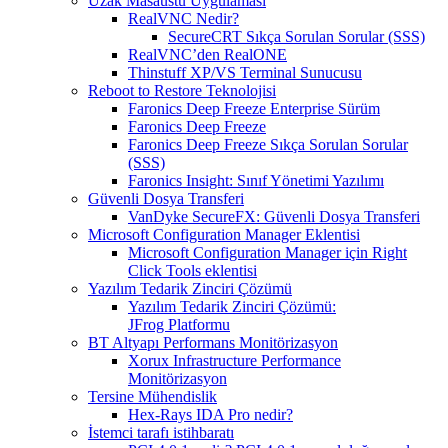
Uzak Masaüstü Uygulaması
RealVNC Nedir?
SecureCRT Sıkça Sorulan Sorular (SSS)
RealVNC’den RealONE
Thinstuff XP/VS Terminal Sunucusu
Reboot to Restore Teknolojisi
Faronics Deep Freeze Enterprise Sürüm
Faronics Deep Freeze
Faronics Deep Freeze Sıkça Sorulan Sorular
(SSS)
Faronics Insight: Sınıf Yönetimi Yazılımı
Güvenli Dosya Transferi
VanDyke SecureFX: Güvenli Dosya Transferi
Microsoft Configuration Manager Eklentisi
Microsoft Configuration Manager için Right
Click Tools eklentisi
Yazılım Tedarik Zinciri Çözümü
Yazılım Tedarik Zinciri Çözümü:
JFrog Platformu
BT Altyapı Performans Monitörizasyon
Xorux Infrastructure Performance
Monitörizasyon
Tersine Mühendislik
Hex-Rays IDA Pro nedir?
İstemci tarafı istihbaratı