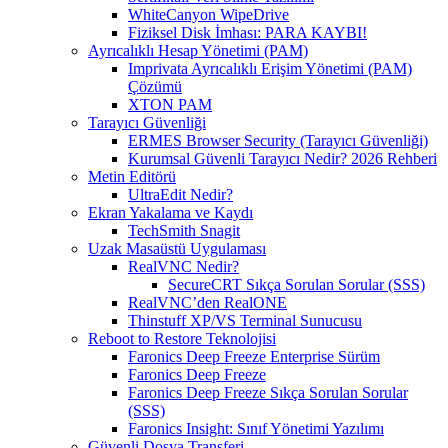
WhiteCanyon WipeDrive
Fiziksel Disk İmhası: PARA KAYBI!
Ayrıcalıklı Hesap Yönetimi (PAM)
Imprivata Ayrıcalıklı Erişim Yönetimi (PAM)
Çözümü
XTON PAM
Tarayıcı Güvenliği
ERMES Browser Security (Tarayıcı Güvenliği)
Kurumsal Güvenli Tarayıcı Nedir? 2026 Rehberi
Metin Editörü
UltraEdit Nedir?
Ekran Yakalama ve Kaydı
TechSmith Snagit
Uzak Masaüstü Uygulaması
RealVNC Nedir?
SecureCRT Sıkça Sorulan Sorular (SSS)
RealVNC’den RealONE
Thinstuff XP/VS Terminal Sunucusu
Reboot to Restore Teknolojisi
Faronics Deep Freeze Enterprise Sürüm
Faronics Deep Freeze
Faronics Deep Freeze Sıkça Sorulan Sorular
(SSS)
Faronics Insight: Sınıf Yönetimi Yazılımı
Güvenli Dosya Transferi