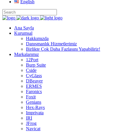
English
Ana Sayfa
Kurumsal
Hakkımızda
Danışmanlık Hizmetlerimiz
Birlikte Çok Daha Fazlasını Yapabiliriz!
Markalarımız
12Port
Burp Suite
Cside
CyGlass
DBeaver
ERMES
Faronics
Foxit
Genians
Hex-Rays
Imprivata
IRI
JFrog
Navicat