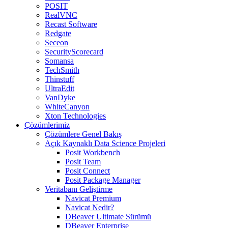
POSIT
RealVNC
Recast Software
Redgate
Seceon
SecurityScorecard
Somansa
TechSmith
Thinstuff
UltraEdit
VanDyke
WhiteCanyon
Xton Technologies
Çözümlerimiz
Çözümlere Genel Bakış
Açık Kaynaklı Data Science Projeleri
Posit Workbench
Posit Team
Posit Connect
Posit Package Manager
Veritabanı Geliştirme
Navicat Premium
Navicat Nedir?
DBeaver Ultimate Sürümü
DBeaver Enterprise