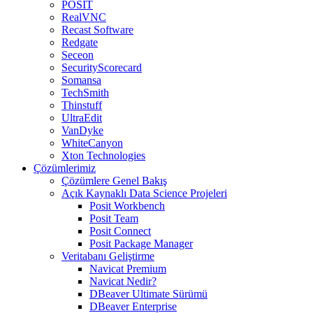
POSIT
RealVNC
Recast Software
Redgate
Seceon
SecurityScorecard
Somansa
TechSmith
Thinstuff
UltraEdit
VanDyke
WhiteCanyon
Xton Technologies
Çözümlerimiz
Çözümlere Genel Bakış
Açık Kaynaklı Data Science Projeleri
Posit Workbench
Posit Team
Posit Connect
Posit Package Manager
Veritabanı Geliştirme
Navicat Premium
Navicat Nedir?
DBeaver Ultimate Sürümü
DBeaver Enterprise