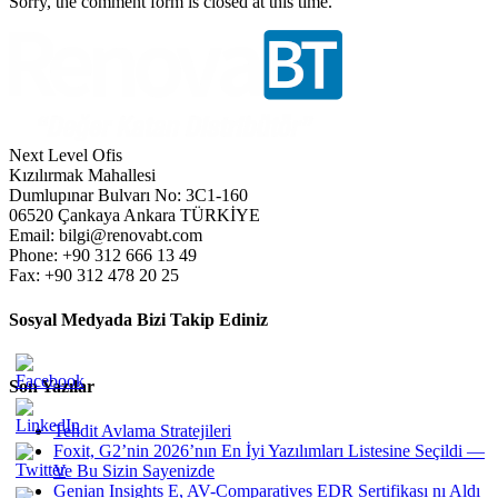
Sorry, the comment form is closed at this time.
Next Level Ofis
Kızılırmak Mahallesi
Dumlupınar Bulvarı No: 3C1-160
06520 Çankaya Ankara TÜRKİYE
Email: bilgi@renovabt.com
Phone: +90 312 666 13 49
Fax: +90 312 478 20 25
Sosyal Medyada Bizi Takip Ediniz
Son Yazılar
Tehdit Avlama Stratejileri
Foxit, G2’nin 2026’nın En İyi Yazılımları Listesine Seçildi —
Ve Bu Sizin Sayenizde
Genian Insights E, AV-Comparatives EDR Sertifikası nı Aldı