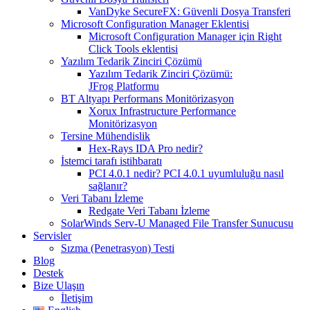
VanDyke SecureFX: Güvenli Dosya Transferi
Microsoft Configuration Manager Eklentisi
Microsoft Configuration Manager için Right
Click Tools eklentisi
Yazılım Tedarik Zinciri Çözümü
Yazılım Tedarik Zinciri Çözümü:
JFrog Platformu
BT Altyapı Performans Monitörizasyon
Xorux Infrastructure Performance
Monitörizasyon
Tersine Mühendislik
Hex-Rays IDA Pro nedir?
İstemci tarafı istihbaratı
PCI 4.0.1 nedir? PCI 4.0.1 uyumluluğu nasıl
sağlanır?
Veri Tabanı İzleme
Redgate Veri Tabanı İzleme
SolarWinds Serv-U Managed File Transfer Sunucusu
Servisler
Sızma (Penetrasyon) Testi
Blog
Destek
Bize Ulaşın
İletişim