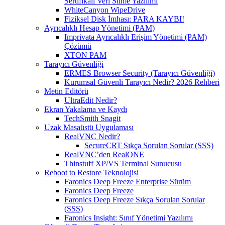
Sertifikalı Veri Silme Yazılımı
WhiteCanyon WipeDrive
Fiziksel Disk İmhası: PARA KAYBI!
Ayrıcalıklı Hesap Yönetimi (PAM)
Imprivata Ayrıcalıklı Erişim Yönetimi (PAM)
Çözümü
XTON PAM
Tarayıcı Güvenliği
ERMES Browser Security (Tarayıcı Güvenliği)
Kurumsal Güvenli Tarayıcı Nedir? 2026 Rehberi
Metin Editörü
UltraEdit Nedir?
Ekran Yakalama ve Kaydı
TechSmith Snagit
Uzak Masaüstü Uygulaması
RealVNC Nedir?
SecureCRT Sıkça Sorulan Sorular (SSS)
RealVNC’den RealONE
Thinstuff XP/VS Terminal Sunucusu
Reboot to Restore Teknolojisi
Faronics Deep Freeze Enterprise Sürüm
Faronics Deep Freeze
Faronics Deep Freeze Sıkça Sorulan Sorular
(SSS)
Faronics Insight: Sınıf Yönetimi Yazılımı