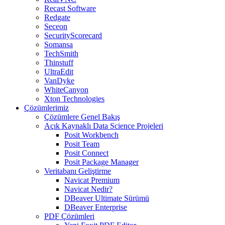
Recast Software
Redgate
Seceon
SecurityScorecard
Somansa
TechSmith
Thinstuff
UltraEdit
VanDyke
WhiteCanyon
Xton Technologies
Çözümlerimiz
Çözümlere Genel Bakış
Açık Kaynaklı Data Science Projeleri
Posit Workbench
Posit Team
Posit Connect
Posit Package Manager
Veritabanı Geliştirme
Navicat Premium
Navicat Nedir?
DBeaver Ultimate Sürümü
DBeaver Enterprise
PDF Çözümleri