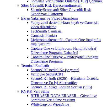
Somansa Veri Sızıntısı Önleme (DLP) Çözümü
Siber Güvenlik Risk Derecelendirmeleri
SecurityScorecard: Siber Güvenlik Risk
Skorlaması Platformu
Ekran Yakalama ve Video Düzenleme
Yapay zekâ destekli ekran kaydı ve Camtasia
video düzenleme
TechSmith Camtasia
Camtasia Planları
Lightroom alternatifi – Capture One fotoğraf iş
akışı yazılımı
Capture One vs Lightroom: Hangi Fotoğraf
Düzenleme Programı Daha İyi?
Capture One Türkiye – Profesyonel Fotoğraf
Düzenleme Programı
Terminal Emülatör
SecureCRT nedir? Ne işe yarar?
VanDyke SecureCRT
SecureCRT indir (2026) – Kurulum, Ücretsiz
Deneme ve En İyi Alternatifler
SecureCRT Sıkça Sorulan Sorular (SSS)
KVKK Veri Silme
BITRASER DATA ERASER – Güvenli ve
Sertifikalı Veri Silme Yazılımı
WhiteCanyon WipeDrive