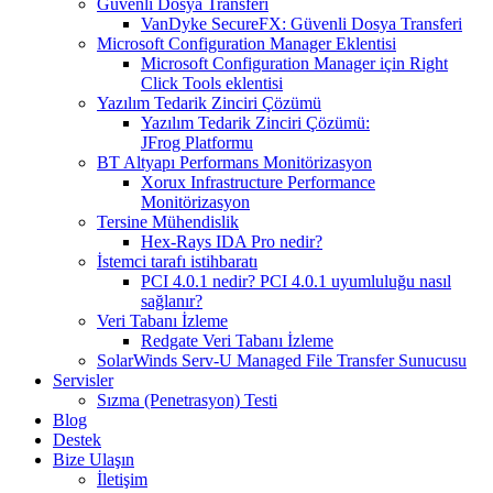
Güvenli Dosya Transferi
VanDyke SecureFX: Güvenli Dosya Transferi
Microsoft Configuration Manager Eklentisi
Microsoft Configuration Manager için Right
Click Tools eklentisi
Yazılım Tedarik Zinciri Çözümü
Yazılım Tedarik Zinciri Çözümü:
JFrog Platformu
BT Altyapı Performans Monitörizasyon
Xorux Infrastructure Performance
Monitörizasyon
Tersine Mühendislik
Hex-Rays IDA Pro nedir?
İstemci tarafı istihbaratı
PCI 4.0.1 nedir? PCI 4.0.1 uyumluluğu nasıl
sağlanır?
Veri Tabanı İzleme
Redgate Veri Tabanı İzleme
SolarWinds Serv-U Managed File Transfer Sunucusu
Servisler
Sızma (Penetrasyon) Testi
Blog
Destek
Bize Ulaşın
İletişim