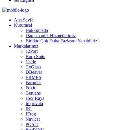
English
Ana Sayfa
Kurumsal
Hakkımızda
Danışmanlık Hizmetlerimiz
Birlikte Çok Daha Fazlasını Yapabiliriz!
Markalarımız
12Port
Burp Suite
Cside
CyGlass
DBeaver
ERMES
Faronics
Foxit
Genians
Hex-Rays
Imprivata
IRI
JFrog
Navicat
POSIT
RealVNC