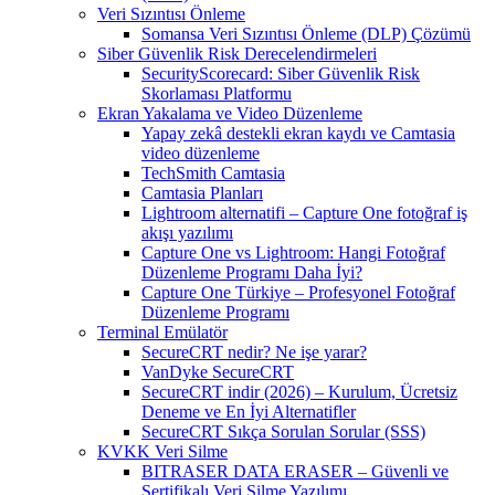
Veri Sızıntısı Önleme
Somansa Veri Sızıntısı Önleme (DLP) Çözümü
Siber Güvenlik Risk Derecelendirmeleri
SecurityScorecard: Siber Güvenlik Risk
Skorlaması Platformu
Ekran Yakalama ve Video Düzenleme
Yapay zekâ destekli ekran kaydı ve Camtasia
video düzenleme
TechSmith Camtasia
Camtasia Planları
Lightroom alternatifi – Capture One fotoğraf iş
akışı yazılımı
Capture One vs Lightroom: Hangi Fotoğraf
Düzenleme Programı Daha İyi?
Capture One Türkiye – Profesyonel Fotoğraf
Düzenleme Programı
Terminal Emülatör
SecureCRT nedir? Ne işe yarar?
VanDyke SecureCRT
SecureCRT indir (2026) – Kurulum, Ücretsiz
Deneme ve En İyi Alternatifler
SecureCRT Sıkça Sorulan Sorular (SSS)
KVKK Veri Silme
BITRASER DATA ERASER – Güvenli ve
Sertifikalı Veri Silme Yazılımı