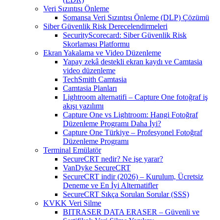
Veri Sızıntısı Önleme
Somansa Veri Sızıntısı Önleme (DLP) Çözümü
Siber Güvenlik Risk Derecelendirmeleri
SecurityScorecard: Siber Güvenlik Risk
Skorlaması Platformu
Ekran Yakalama ve Video Düzenleme
Yapay zekâ destekli ekran kaydı ve Camtasia
video düzenleme
TechSmith Camtasia
Camtasia Planları
Lightroom alternatifi – Capture One fotoğraf iş
akışı yazılımı
Capture One vs Lightroom: Hangi Fotoğraf
Düzenleme Programı Daha İyi?
Capture One Türkiye – Profesyonel Fotoğraf
Düzenleme Programı
Terminal Emülatör
SecureCRT nedir? Ne işe yarar?
VanDyke SecureCRT
SecureCRT indir (2026) – Kurulum, Ücretsiz
Deneme ve En İyi Alternatifler
SecureCRT Sıkça Sorulan Sorular (SSS)
KVKK Veri Silme
BITRASER DATA ERASER – Güvenli ve