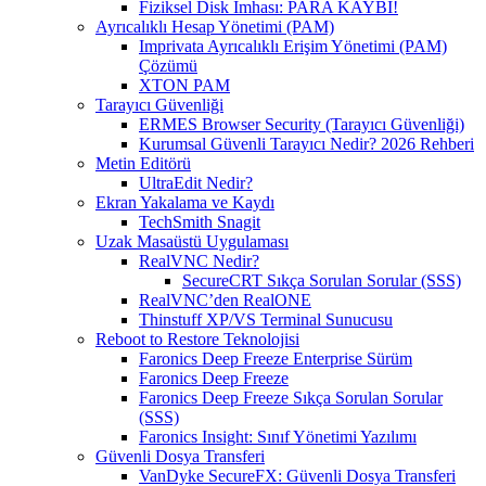
Fiziksel Disk İmhası: PARA KAYBI!
Ayrıcalıklı Hesap Yönetimi (PAM)
Imprivata Ayrıcalıklı Erişim Yönetimi (PAM)
Çözümü
XTON PAM
Tarayıcı Güvenliği
ERMES Browser Security (Tarayıcı Güvenliği)
Kurumsal Güvenli Tarayıcı Nedir? 2026 Rehberi
Metin Editörü
UltraEdit Nedir?
Ekran Yakalama ve Kaydı
TechSmith Snagit
Uzak Masaüstü Uygulaması
RealVNC Nedir?
SecureCRT Sıkça Sorulan Sorular (SSS)
RealVNC’den RealONE
Thinstuff XP/VS Terminal Sunucusu
Reboot to Restore Teknolojisi
Faronics Deep Freeze Enterprise Sürüm
Faronics Deep Freeze
Faronics Deep Freeze Sıkça Sorulan Sorular
(SSS)
Faronics Insight: Sınıf Yönetimi Yazılımı
Güvenli Dosya Transferi
VanDyke SecureFX: Güvenli Dosya Transferi