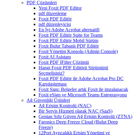
PDF Çözümleri
Yeni Foxit PDF Editor
pdf düzenleme
Foxit PDF Editör
pdf düzenleyicisi
En İyi Adobe Acrobat alternatifi
Foxit PDF Editör Suite for Teams
Foxit PDF Editör Mobil Sürüm
Foxit Bulut Tabanlı PDF Editör
Foxit Yönetim Konsolu (Admin Console)
Foxit AI Asistanı
Foxit PDF IFilter Çözümü
Hangi Foxit PDF Editörü Sürümünü
Seçmelisiniz?
Foxit PDF Editör ile Adobe Acrobat Pro DC
Karşılaştırması
Foxit Sign: Belgeler artık Foxit ile imzalanacak
Foxit eSign ve Microsoft Teams Entegrasyonu
Ağ Güvenliği Ürünleri
Ağ Erişim Kontrolü (NAC)
Bir Servis Hizmeti olarak NAC (SaaS)
Genian Sıfır Güven Ağ Erişim Kontrolü (ZTNA)
Faronics Deep Freeze Cloud (Bulut Deep
Freeze)
12Port Ayrıcalıklı Erişim Yönetimi ve