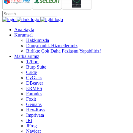
Ana Sayfa
Kurumsal
Hakkımızda
Danışmanlık Hizmetlerimiz
Birlikte Çok Daha Fazlasını Yapabiliriz!
Markalarımız
12Port
Burp Suite
Cside
CyGlass
DBeaver
ERMES
Faronics
Foxit
Genians
Hex-Rays
Imprivata
IRI
JFrog
Navicat