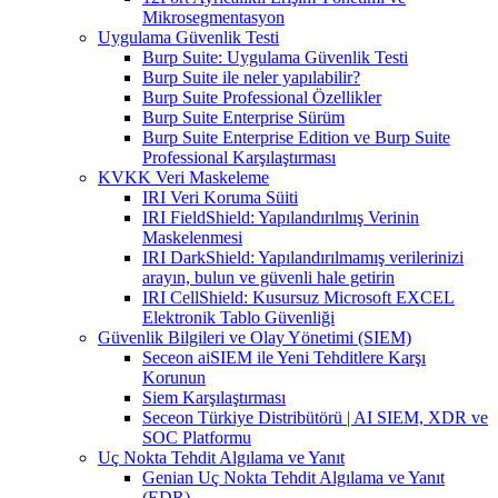
Mikrosegmentasyon
Uygulama Güvenlik Testi
Burp Suite: Uygulama Güvenlik Testi
Burp Suite ile neler yapılabilir?
Burp Suite Professional Özellikler
Burp Suite Enterprise Sürüm
Burp Suite Enterprise Edition ve Burp Suite
Professional Karşılaştırması
KVKK Veri Maskeleme
IRI Veri Koruma Süiti
IRI FieldShield: Yapılandırılmış Verinin
Maskelenmesi
IRI DarkShield: Yapılandırılmamış verilerinizi
arayın, bulun ve güvenli hale getirin
IRI CellShield: Kusursuz Microsoft EXCEL
Elektronik Tablo Güvenliği
Güvenlik Bilgileri ve Olay Yönetimi (SIEM)
Seceon aiSIEM ile Yeni Tehditlere Karşı
Korunun
Siem Karşılaştırması
Seceon Türkiye Distribütörü | AI SIEM, XDR ve
SOC Platformu
Uç Nokta Tehdit Algılama ve Yanıt
Genian Uç Nokta Tehdit Algılama ve Yanıt
(EDR)