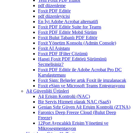
Yeni Foxit PDF Editor
pdf düzenleme
Foxit PDF Editör
pdf düzenleyicisi
En İyi Adobe Acrobat alternatifi
Foxit PDF Editör Suite for Teams
Foxit PDF Editör Mobil Sürüm
Foxit Bulut Tabanlı PDF Editör
Foxit Yönetim Konsolu (Admin Console)
Foxit AI Asistanı
Foxit PDF IFilter Çözümü
Hangi Foxit PDF Editörü Sürümünü
Seçmelisiniz?
Foxit PDF Editör ile Adobe Acrobat Pro DC
Karşılaştırması
Foxit Sign: Belgeler artık Foxit ile imzalanacak
Foxit eSign ve Microsoft Teams Entegrasyonu
Ağ Güvenliği Ürünleri
Ağ Erişim Kontrolü (NAC)
Bir Servis Hizmeti olarak NAC (SaaS)
Genian Sıfır Güven Ağ Erişim Kontrolü (ZTNA)
Faronics Deep Freeze Cloud (Bulut Deep
Freeze)
12Port Ayrıcalıklı Erişim Yönetimi ve
Mikrosegmentasyon