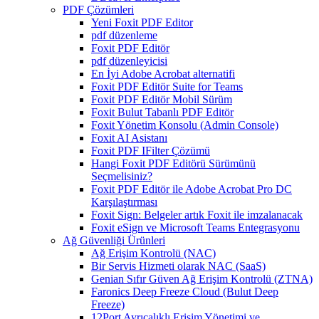
PDF Çözümleri
Yeni Foxit PDF Editor
pdf düzenleme
Foxit PDF Editör
pdf düzenleyicisi
En İyi Adobe Acrobat alternatifi
Foxit PDF Editör Suite for Teams
Foxit PDF Editör Mobil Sürüm
Foxit Bulut Tabanlı PDF Editör
Foxit Yönetim Konsolu (Admin Console)
Foxit AI Asistanı
Foxit PDF IFilter Çözümü
Hangi Foxit PDF Editörü Sürümünü
Seçmelisiniz?
Foxit PDF Editör ile Adobe Acrobat Pro DC
Karşılaştırması
Foxit Sign: Belgeler artık Foxit ile imzalanacak
Foxit eSign ve Microsoft Teams Entegrasyonu
Ağ Güvenliği Ürünleri
Ağ Erişim Kontrolü (NAC)
Bir Servis Hizmeti olarak NAC (SaaS)
Genian Sıfır Güven Ağ Erişim Kontrolü (ZTNA)
Faronics Deep Freeze Cloud (Bulut Deep
Freeze)
12Port Ayrıcalıklı Erişim Yönetimi ve