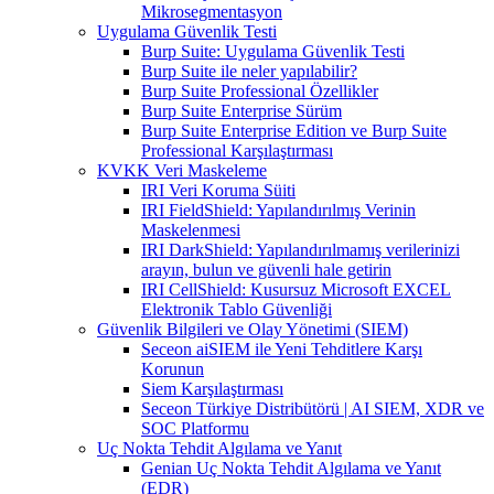
Mikrosegmentasyon
Uygulama Güvenlik Testi
Burp Suite: Uygulama Güvenlik Testi
Burp Suite ile neler yapılabilir?
Burp Suite Professional Özellikler
Burp Suite Enterprise Sürüm
Burp Suite Enterprise Edition ve Burp Suite
Professional Karşılaştırması
KVKK Veri Maskeleme
IRI Veri Koruma Süiti
IRI FieldShield: Yapılandırılmış Verinin
Maskelenmesi
IRI DarkShield: Yapılandırılmamış verilerinizi
arayın, bulun ve güvenli hale getirin
IRI CellShield: Kusursuz Microsoft EXCEL
Elektronik Tablo Güvenliği
Güvenlik Bilgileri ve Olay Yönetimi (SIEM)
Seceon aiSIEM ile Yeni Tehditlere Karşı
Korunun
Siem Karşılaştırması
Seceon Türkiye Distribütörü | AI SIEM, XDR ve
SOC Platformu
Uç Nokta Tehdit Algılama ve Yanıt
Genian Uç Nokta Tehdit Algılama ve Yanıt
(EDR)