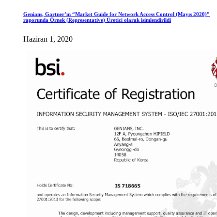
Genians, Gartner’ın “Market Guide for Network Access Control (Mayıs 2020)”
raporunda Örnek (Representative) Üretici olarak isimlendirildi
Haziran 1, 2020