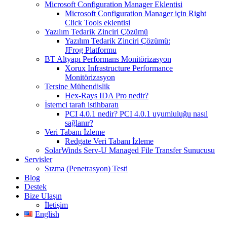
Microsoft Configuration Manager Eklentisi
Microsoft Configuration Manager için Right
Click Tools eklentisi
Yazılım Tedarik Zinciri Çözümü
Yazılım Tedarik Zinciri Çözümü:
JFrog Platformu
BT Altyapı Performans Monitörizasyon
Xorux Infrastructure Performance
Monitörizasyon
Tersine Mühendislik
Hex-Rays IDA Pro nedir?
İstemci tarafı istihbaratı
PCI 4.0.1 nedir? PCI 4.0.1 uyumluluğu nasıl
sağlanır?
Veri Tabanı İzleme
Redgate Veri Tabanı İzleme
SolarWinds Serv-U Managed File Transfer Sunucusu
Servisler
Sızma (Penetrasyon) Testi
Blog
Destek
Bize Ulaşın
İletişim
English