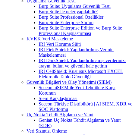
Uygulama Güvenlik Testi
Burp Suite: Uygulama Güvenlik Testi
Burp Suite ile neler yapılabilir?
Burp Suite Professional Özellikler
Burp Suite Enterprise Sürüm
Burp Suite Enterprise Edition ve Burp Suite
Professional Karşılaştırması
KVKK Veri Maskeleme
IRI Veri Koruma Süiti
IRI FieldShield: Yapılandırılmış Verinin
Maskelenmesi
IRI DarkShield: Yapılandırılmamış verilerinizi
arayın, bulun ve güvenli hale getirin
IRI CellShield: Kusursuz Microsoft EXCEL
Elektronik Tablo Güvenliği
Güvenlik Bilgileri ve Olay Yönetimi (SIEM)
Seceon aiSIEM ile Yeni Tehditlere Karşı
Korunun
Siem Karşılaştırması
Seceon Türkiye Distribütörü | AI SIEM, XDR ve
SOC Platformu
Uç Nokta Tehdit Algılama ve Yanıt
Genian Uç Nokta Tehdit Algılama ve Yanıt
(EDR)
Veri Sızıntısı Önleme