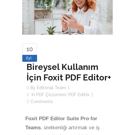
10
Eyl
Bireysel Kullanım
İçin Foxit PDF Editor+
By
Editorial Team
In
PDF Çözümleri
,
PDF Editör
Comments
Foxit PDF Editor Suite Pro for
Teams
, üretkenliği artırmak ve iş