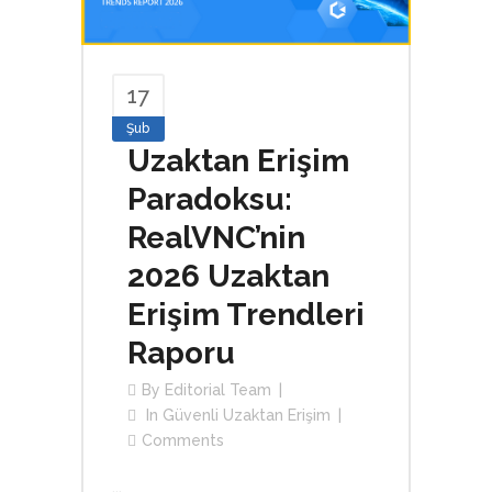
17
Şub
Uzaktan Erişim
Paradoksu:
RealVNC’nin
2026 Uzaktan
Erişim Trendleri
Raporu
By
Editorial Team
In
Güvenli Uzaktan Erişim
Comments
...