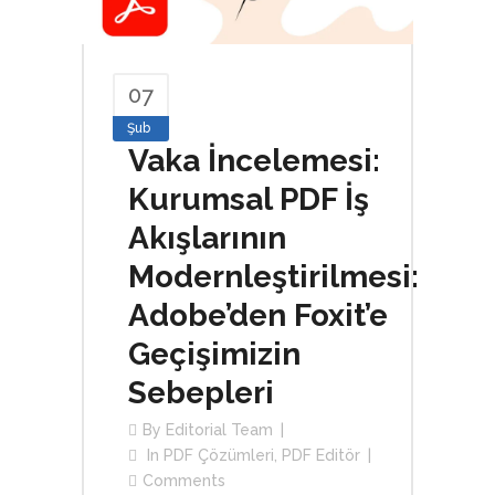
07
Şub
Vaka İncelemesi:
Kurumsal PDF İş
Akışlarının
Modernleştirilmesi:
Adobe’den Foxit’e
Geçişimizin
Sebepleri
By
Editorial Team
In
PDF Çözümleri
,
PDF Editör
Comments