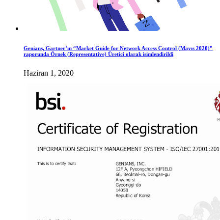
Genians, Gartner’ın “Market Guide for Network Access Control (Mayıs 2020)”
raporunda Örnek (Representative) Üretici olarak isimlendirildi
Haziran 1, 2020