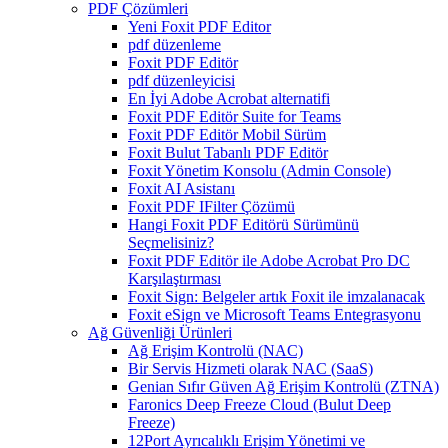
PDF Çözümleri
Yeni Foxit PDF Editor
pdf düzenleme
Foxit PDF Editör
pdf düzenleyicisi
En İyi Adobe Acrobat alternatifi
Foxit PDF Editör Suite for Teams
Foxit PDF Editör Mobil Sürüm
Foxit Bulut Tabanlı PDF Editör
Foxit Yönetim Konsolu (Admin Console)
Foxit AI Asistanı
Foxit PDF IFilter Çözümü
Hangi Foxit PDF Editörü Sürümünü
Seçmelisiniz?
Foxit PDF Editör ile Adobe Acrobat Pro DC
Karşılaştırması
Foxit Sign: Belgeler artık Foxit ile imzalanacak
Foxit eSign ve Microsoft Teams Entegrasyonu
Ağ Güvenliği Ürünleri
Ağ Erişim Kontrolü (NAC)
Bir Servis Hizmeti olarak NAC (SaaS)
Genian Sıfır Güven Ağ Erişim Kontrolü (ZTNA)
Faronics Deep Freeze Cloud (Bulut Deep
Freeze)
12Port Ayrıcalıklı Erişim Yönetimi ve