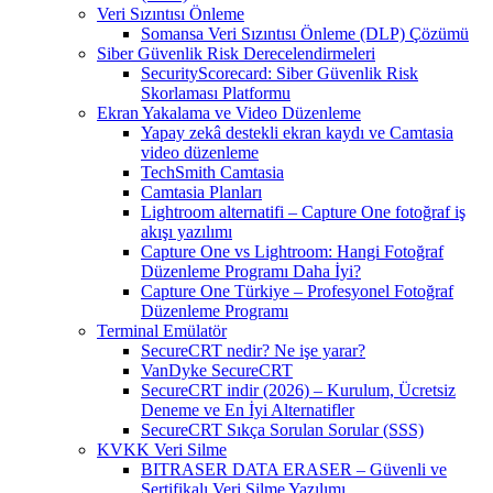
Veri Sızıntısı Önleme
Somansa Veri Sızıntısı Önleme (DLP) Çözümü
Siber Güvenlik Risk Derecelendirmeleri
SecurityScorecard: Siber Güvenlik Risk
Skorlaması Platformu
Ekran Yakalama ve Video Düzenleme
Yapay zekâ destekli ekran kaydı ve Camtasia
video düzenleme
TechSmith Camtasia
Camtasia Planları
Lightroom alternatifi – Capture One fotoğraf iş
akışı yazılımı
Capture One vs Lightroom: Hangi Fotoğraf
Düzenleme Programı Daha İyi?
Capture One Türkiye – Profesyonel Fotoğraf
Düzenleme Programı
Terminal Emülatör
SecureCRT nedir? Ne işe yarar?
VanDyke SecureCRT
SecureCRT indir (2026) – Kurulum, Ücretsiz
Deneme ve En İyi Alternatifler
SecureCRT Sıkça Sorulan Sorular (SSS)
KVKK Veri Silme
BITRASER DATA ERASER – Güvenli ve
Sertifikalı Veri Silme Yazılımı