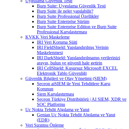
Uygulama Güvenlik Testi
Burp Suite: Uygulama Güvenlik Testi
Burp Suite ile neler yapılabilir?
Burp Suite Professional Özellikler
Burp Suite Enterprise Sürüm
Burp Suite Enterprise Edition ve Burp Suite
Professional Karşılaştırması
KVKK Veri Maskeleme
IRI Veri Koruma Süiti
IRI FieldShield: Yapılandırılmış Verinin
Maskelenmesi
IRI DarkShield: Yapılandırılmamış verilerinizi
arayın, bulun ve güvenli hale getirin
IRI CellShield: Kusursuz Microsoft EXCEL
Elektronik Tablo Güvenliği
Güvenlik Bilgileri ve Olay Yönetimi (SIEM)
Seceon aiSIEM ile Yeni Tehditlere Karşı
Korunun
Siem Karşılaştırması
Seceon Türkiye Distribütörü | AI SIEM, XDR ve
SOC Platformu
Uç Nokta Tehdit Algılama ve Yanıt
Genian Uç Nokta Tehdit Algılama ve Yanıt
(EDR)
Veri Sızıntısı Önleme