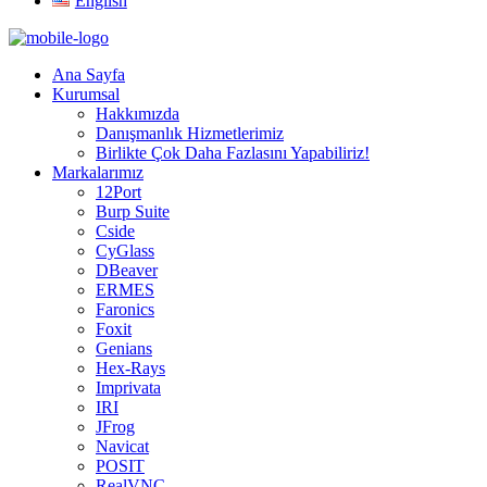
English
Ana Sayfa
Kurumsal
Hakkımızda
Danışmanlık Hizmetlerimiz
Birlikte Çok Daha Fazlasını Yapabiliriz!
Markalarımız
12Port
Burp Suite
Cside
CyGlass
DBeaver
ERMES
Faronics
Foxit
Genians
Hex-Rays
Imprivata
IRI
JFrog
Navicat
POSIT
RealVNC