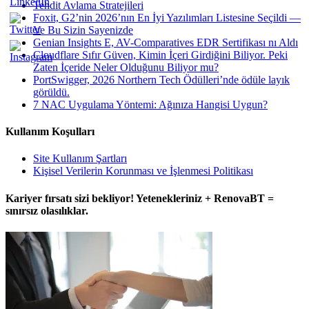
Tehdit Avlama Stratejileri
Foxit, G2’nin 2026’nın En İyi Yazılımları Listesine Seçildi —
Ve Bu Sizin Sayenizde
Genian Insights E, AV-Comparatives EDR Sertifikası nı Aldı
Cloudflare Sıfır Güven, Kimin İçeri Girdiğini Biliyor. Peki
Zaten İçeride Neler Olduğunu Biliyor mu?
PortSwigger, 2026 Northern Tech Ödülleri’nde ödüle layık
görüldü.
7 NAC Uygulama Yöntemi: Ağınıza Hangisi Uygun?
Kullanım Koşulları
Site Kullanım Şartları
Kişisel Verilerin Korunması ve İşlenmesi Politikası
Kariyer fırsatı sizi bekliyor! Yetenekleriniz + RenovaBT =
sınırsız olasılıklar.