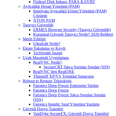
Fiziksel Disk İmhası: PARA KAYBI!
Ayrıcalıklı Hesap Yönetimi (PAM)
Imprivata Ayrıcalıklı Erişim Yönetimi (PAM)
Çözümü
XTON PAM
Tarayıcı Güvenliği
ERMES Browser Security (Tarayıcı Güvenliği)
Kurumsal Güvenli Tarayıcı Nedir? 2026 Rehberi
Metin Editörü
UltraEdit Nedir?
Ekran Yakalama ve Kaydı
TechSmith Snagit
Uzak Masaüstü Uygulaması
RealVNC Nedir?
SecureCRT Sıkça Sorulan Sorular (SSS)
RealVNC’den RealONE
Thinstuff XP/VS Terminal Sunucusu
Reboot to Restore Teknolojisi
Faronics Deep Freeze Enterprise Sürüm
Faronics Deep Freeze
Faronics Deep Freeze Sıkça Sorulan Sorular
(SSS)
Faronics Insight: Sınıf Yönetimi Yazılımı
Güvenli Dosya Transferi
VanDyke SecureFX: Güvenli Dosya Transferi