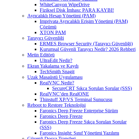
WhiteCanyon WipeDrive
Fiziksel Disk İmhası: PARA KAYBI!
Ayrıcalıklı Hesap Yönetimi (PAM)
Imprivata Ayrıcalıklı Erişim Yönetimi (PAM)
Çözümü
XTON PAM
Tarayıcı Güvenliği
ERMES Browser Security (Tarayıcı Güvenliği)
Kurumsal Güvenli Tarayıcı Nedir? 2026 Rehberi
Metin Editörü
UltraEdit Nedir?
Ekran Yakalama ve Kaydı
TechSmith Snagit
Uzak Masaüstü Uygulaması
RealVNC Nedir?
SecureCRT Sıkça Sorulan Sorular (SSS)
RealVNC’den RealONE
Thinstuff XP/VS Terminal Sunucusu
Reboot to Restore Teknolojisi
Faronics Deep Freeze Enterprise Sürüm
Faronics Deep Freeze
Faronics Deep Freeze Sıkça Sorulan Sorular
(SSS)
Faronics Insight: Sınıf Yönetimi Yazılımı
Güvenli Dosya Transferi