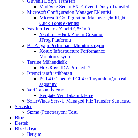
Güvenli Dosya Transferi
VanDyke SecureFX: Güvenli Dosya Transferi
Microsoft Configuration Manager Eklentisi
Microsoft Configuration Manager için Right
Click Tools eklentisi
Yazılım Tedarik Zinciri Çözümü
Yazılım Tedarik Zinciri Çözümü:
JFrog Platformu
BT Altyapı Performans Monitörizasyon
Xorux Infrastructure Performance
Monitörizasyon
Tersine Mühendislik
Hex-Rays IDA Pro nedir?
İstemci tarafı istihbaratı
PCI 4.0.1 nedir? PCI 4.0.1 uyumluluğu nasıl
sağlanır?
Veri Tabanı İzleme
Redgate Veri Tabanı İzleme
SolarWinds Serv-U Managed File Transfer Sunucusu
Servisler
Sızma (Penetrasyon) Testi
Blog
Destek
Bize Ulaşın
İletişim