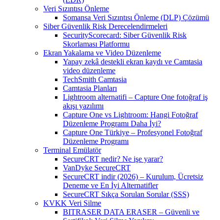
Veri Sızıntısı Önleme
Somansa Veri Sızıntısı Önleme (DLP) Çözümü
Siber Güvenlik Risk Derecelendirmeleri
SecurityScorecard: Siber Güvenlik Risk
Skorlaması Platformu
Ekran Yakalama ve Video Düzenleme
Yapay zekâ destekli ekran kaydı ve Camtasia
video düzenleme
TechSmith Camtasia
Camtasia Planları
Lightroom alternatifi – Capture One fotoğraf iş
akışı yazılımı
Capture One vs Lightroom: Hangi Fotoğraf
Düzenleme Programı Daha İyi?
Capture One Türkiye – Profesyonel Fotoğraf
Düzenleme Programı
Terminal Emülatör
SecureCRT nedir? Ne işe yarar?
VanDyke SecureCRT
SecureCRT indir (2026) – Kurulum, Ücretsiz
Deneme ve En İyi Alternatifler
SecureCRT Sıkça Sorulan Sorular (SSS)
KVKK Veri Silme
BITRASER DATA ERASER – Güvenli ve