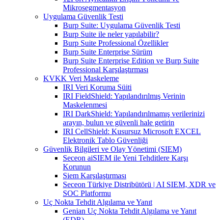
Mikrosegmentasyon
Uygulama Güvenlik Testi
Burp Suite: Uygulama Güvenlik Testi
Burp Suite ile neler yapılabilir?
Burp Suite Professional Özellikler
Burp Suite Enterprise Sürüm
Burp Suite Enterprise Edition ve Burp Suite
Professional Karşılaştırması
KVKK Veri Maskeleme
IRI Veri Koruma Süiti
IRI FieldShield: Yapılandırılmış Verinin
Maskelenmesi
IRI DarkShield: Yapılandırılmamış verilerinizi
arayın, bulun ve güvenli hale getirin
IRI CellShield: Kusursuz Microsoft EXCEL
Elektronik Tablo Güvenliği
Güvenlik Bilgileri ve Olay Yönetimi (SIEM)
Seceon aiSIEM ile Yeni Tehditlere Karşı
Korunun
Siem Karşılaştırması
Seceon Türkiye Distribütörü | AI SIEM, XDR ve
SOC Platformu
Uç Nokta Tehdit Algılama ve Yanıt
Genian Uç Nokta Tehdit Algılama ve Yanıt
(EDR)