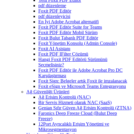
Yeni Foxit PDF Editor
pdf düzenleme
Foxit PDF Editör
pdf düzenleyicisi
En İyi Adobe Acrobat alternatifi
Foxit PDF Editör Suite for Teams
Foxit PDF Editör Mobil Sürüm
Foxit Bulut Tabanlı PDF Editör
Foxit Yönetim Konsolu (Admin Console)
Foxit AI Asistanı
Foxit PDF IFilter Çözümü
Hangi Foxit PDF Editörü Sürümünü
Seçmelisiniz?
Foxit PDF Editör ile Adobe Acrobat Pro DC
Karşılaştırması
Foxit Sign: Belgeler artık Foxit ile imzalanacak
Foxit eSign ve Microsoft Teams Entegrasyonu
Ağ Güvenliği Ürünleri
Ağ Erişim Kontrolü (NAC)
Bir Servis Hizmeti olarak NAC (SaaS)
Genian Sıfır Güven Ağ Erişim Kontrolü (ZTNA)
Faronics Deep Freeze Cloud (Bulut Deep
Freeze)
12Port Ayrıcalıklı Erişim Yönetimi ve
Mikrosegmentasyon