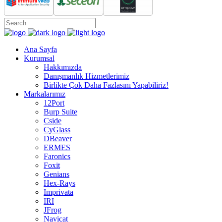
Ana Sayfa
Kurumsal
Hakkımızda
Danışmanlık Hizmetlerimiz
Birlikte Çok Daha Fazlasını Yapabiliriz!
Markalarımız
12Port
Burp Suite
Cside
CyGlass
DBeaver
ERMES
Faronics
Foxit
Genians
Hex-Rays
Imprivata
IRI
JFrog
Navicat