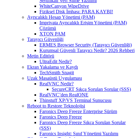
Sertifikalı Veri Silme Yazılımı
WhiteCanyon WipeDrive
Fiziksel Disk İmhası: PARA KAYBI!
Ayrıcalıklı Hesap Yönetimi (PAM)
Imprivata Ayrıcalıklı Erişim Yönetimi (PAM)
Çözümü
XTON PAM
Tarayıcı Güvenliği
ERMES Browser Security (Tarayıcı Güvenliği)
Kurumsal Güvenli Tarayıcı Nedir? 2026 Rehberi
Metin Editörü
UltraEdit Nedir?
Ekran Yakalama ve Kaydı
TechSmith Snagit
Uzak Masaüstü Uygulaması
RealVNC Nedir?
SecureCRT Sıkça Sorulan Sorular (SSS)
RealVNC’den RealONE
Thinstuff XP/VS Terminal Sunucusu
Reboot to Restore Teknolojisi
Faronics Deep Freeze Enterprise Sürüm
Faronics Deep Freeze
Faronics Deep Freeze Sıkça Sorulan Sorular
(SSS)
Faronics Insight: Sınıf Yönetimi Yazılımı