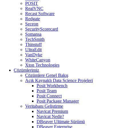
POSIT
RealVNC
Recast Software
Redgate
Seceon
SecurityScorecard
Somansa
TechSmith
Thinstuff
UltraEdit
VanDyke
WhiteCanyon
Xton Technologies
Çözümlerimiz
Çözümlere Genel Bakış
Açık Kaynaklı Data Science Projeleri
Posit Workbench
Posit Team
Posit Connect
Posit Package Manager
Veritabanı Geliştirme
Navicat Premium
Navicat Nedir?
DBeaver Ultimate Sürümü
DBeaver Enterprise