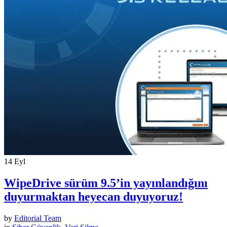
14
Eyl
WipeDrive sürüm 9.5’in yayınlandığını
duyurmaktan heyecan duyuyoruz!
by
Editorial Team