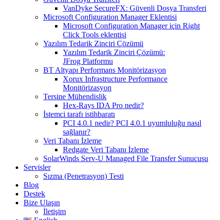
VanDyke SecureFX: Güvenli Dosya Transferi
Microsoft Configuration Manager Eklentisi
Microsoft Configuration Manager için Right
Click Tools eklentisi
Yazılım Tedarik Zinciri Çözümü
Yazılım Tedarik Zinciri Çözümü:
JFrog Platformu
BT Altyapı Performans Monitörizasyon
Xorux Infrastructure Performance
Monitörizasyon
Tersine Mühendislik
Hex-Rays IDA Pro nedir?
İstemci tarafı istihbaratı
PCI 4.0.1 nedir? PCI 4.0.1 uyumluluğu nasıl
sağlanır?
Veri Tabanı İzleme
Redgate Veri Tabanı İzleme
SolarWinds Serv-U Managed File Transfer Sunucusu
Servisler
Sızma (Penetrasyon) Testi
Blog
Destek
Bize Ulaşın
İletişim