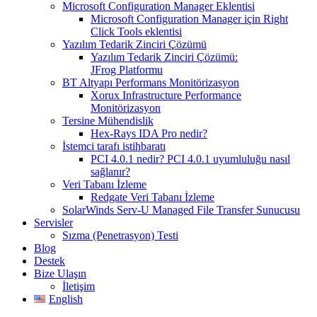
Microsoft Configuration Manager Eklentisi
Microsoft Configuration Manager için Right
Click Tools eklentisi
Yazılım Tedarik Zinciri Çözümü
Yazılım Tedarik Zinciri Çözümü:
JFrog Platformu
BT Altyapı Performans Monitörizasyon
Xorux Infrastructure Performance
Monitörizasyon
Tersine Mühendislik
Hex-Rays IDA Pro nedir?
İstemci tarafı istihbaratı
PCI 4.0.1 nedir? PCI 4.0.1 uyumluluğu nasıl
sağlanır?
Veri Tabanı İzleme
Redgate Veri Tabanı İzleme
SolarWinds Serv-U Managed File Transfer Sunucusu
Servisler
Sızma (Penetrasyon) Testi
Blog
Destek
Bize Ulaşın
İletişim
English