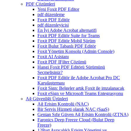
PDF Çözümleri
Yeni Foxit PDF Editor
pdf düzenleme
Foxit PDF Editör
pdf düzenleyicisi
En İyi Adobe Acrobat alternatifi
Foxit PDF Editör Suite for Teams
Foxit PDF Editör Mobil Sürüm
Foxit Bulut Tabanlı PDF Editör
Foxit Yönetim Konsolu (Admin Console)
Foxit AI Asistanı
Foxit PDF IFilter Çözümü
Hangi Foxit PDF Editörü Sürümünü
Seçmelisiniz?
Foxit PDF Editör ile Adobe Acrobat Pro DC
Karşılaştırması
Foxit Sign: Belgeler artık Foxit ile imzalanacak
Foxit eSign ve Microsoft Teams Entegrasyonu
Ağ Güvenliği Ürünleri
Ağ Erişim Kontrolü (NAC)
Bir Servis Hizmeti olarak NAC (SaaS)
Genian Sıfır Güven Ağ Erişim Kontrolü (ZTNA)
Faronics Deep Freeze Cloud (Bulut Deep
Freeze)
12Port Ayrıcalıklı Erişim Yönetimi ve