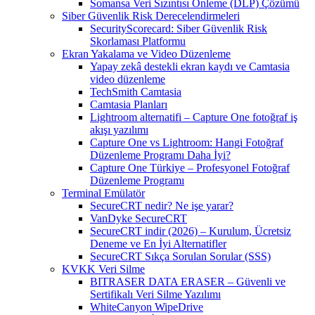
Somansa Veri Sızıntısı Önleme (DLP) Çözümü
Siber Güvenlik Risk Derecelendirmeleri
SecurityScorecard: Siber Güvenlik Risk
Skorlaması Platformu
Ekran Yakalama ve Video Düzenleme
Yapay zekâ destekli ekran kaydı ve Camtasia
video düzenleme
TechSmith Camtasia
Camtasia Planları
Lightroom alternatifi – Capture One fotoğraf iş
akışı yazılımı
Capture One vs Lightroom: Hangi Fotoğraf
Düzenleme Programı Daha İyi?
Capture One Türkiye – Profesyonel Fotoğraf
Düzenleme Programı
Terminal Emülatör
SecureCRT nedir? Ne işe yarar?
VanDyke SecureCRT
SecureCRT indir (2026) – Kurulum, Ücretsiz
Deneme ve En İyi Alternatifler
SecureCRT Sıkça Sorulan Sorular (SSS)
KVKK Veri Silme
BITRASER DATA ERASER – Güvenli ve
Sertifikalı Veri Silme Yazılımı
WhiteCanyon WipeDrive