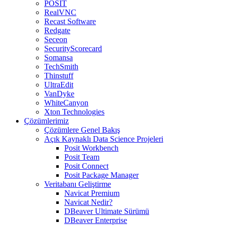
POSIT
RealVNC
Recast Software
Redgate
Seceon
SecurityScorecard
Somansa
TechSmith
Thinstuff
UltraEdit
VanDyke
WhiteCanyon
Xton Technologies
Çözümlerimiz
Çözümlere Genel Bakış
Açık Kaynaklı Data Science Projeleri
Posit Workbench
Posit Team
Posit Connect
Posit Package Manager
Veritabanı Geliştirme
Navicat Premium
Navicat Nedir?
DBeaver Ultimate Sürümü
DBeaver Enterprise