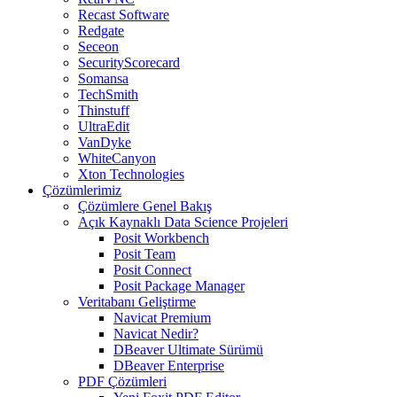
Recast Software
Redgate
Seceon
SecurityScorecard
Somansa
TechSmith
Thinstuff
UltraEdit
VanDyke
WhiteCanyon
Xton Technologies
Çözümlerimiz
Çözümlere Genel Bakış
Açık Kaynaklı Data Science Projeleri
Posit Workbench
Posit Team
Posit Connect
Posit Package Manager
Veritabanı Geliştirme
Navicat Premium
Navicat Nedir?
DBeaver Ultimate Sürümü
DBeaver Enterprise
PDF Çözümleri