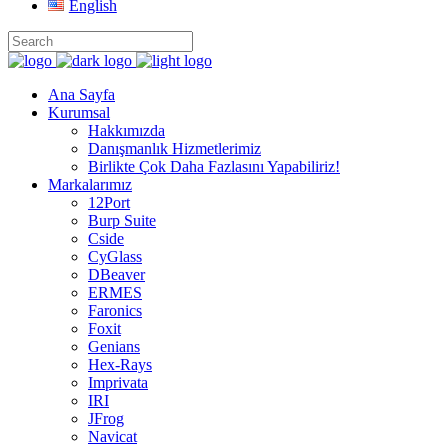
English
Ana Sayfa
Kurumsal
Hakkımızda
Danışmanlık Hizmetlerimiz
Birlikte Çok Daha Fazlasını Yapabiliriz!
Markalarımız
12Port
Burp Suite
Cside
CyGlass
DBeaver
ERMES
Faronics
Foxit
Genians
Hex-Rays
Imprivata
IRI
JFrog
Navicat