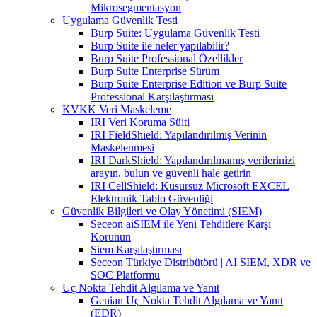
Mikrosegmentasyon
Uygulama Güvenlik Testi
Burp Suite: Uygulama Güvenlik Testi
Burp Suite ile neler yapılabilir?
Burp Suite Professional Özellikler
Burp Suite Enterprise Sürüm
Burp Suite Enterprise Edition ve Burp Suite
Professional Karşılaştırması
KVKK Veri Maskeleme
IRI Veri Koruma Süiti
IRI FieldShield: Yapılandırılmış Verinin
Maskelenmesi
IRI DarkShield: Yapılandırılmamış verilerinizi
arayın, bulun ve güvenli hale getirin
IRI CellShield: Kusursuz Microsoft EXCEL
Elektronik Tablo Güvenliği
Güvenlik Bilgileri ve Olay Yönetimi (SIEM)
Seceon aiSIEM ile Yeni Tehditlere Karşı
Korunun
Siem Karşılaştırması
Seceon Türkiye Distribütörü | AI SIEM, XDR ve
SOC Platformu
Uç Nokta Tehdit Algılama ve Yanıt
Genian Uç Nokta Tehdit Algılama ve Yanıt
(EDR)