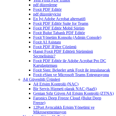
Yeni Foxit PDF Editor
pdf düzenleme
Foxit PDF Editör
pdf düzenleyicisi
En İyi Adobe Acrobat alternatifi
Foxit PDF Editör Suite for Teams
Foxit PDF Editör Mobil Sürüm
Foxit Bulut Tabanlı PDF Editör
Foxit Yönetim Konsolu (Admin Console)
Foxit AI Asistanı
Foxit PDF IFilter Çözümü
Hangi Foxit PDF Editörü Sürümünü
Seçmelisiniz?
Foxit PDF Editör ile Adobe Acrobat Pro DC
Karşılaştırması
Foxit Sign: Belgeler artık Foxit ile imzalanacak
Foxit eSign ve Microsoft Teams Entegrasyonu
Ağ Güvenliği Ürünleri
Ağ Erişim Kontrolü (NAC)
Bir Servis Hizmeti olarak NAC (SaaS)
Genian Sıfır Güven Ağ Erişim Kontrolü (ZTNA)
Faronics Deep Freeze Cloud (Bulut Deep
Freeze)
12Port Ayrıcalıklı Erişim Yönetimi ve
Mikrosegmentasyon