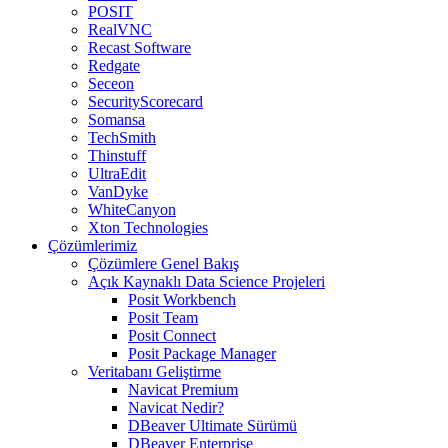
POSIT
RealVNC
Recast Software
Redgate
Seceon
SecurityScorecard
Somansa
TechSmith
Thinstuff
UltraEdit
VanDyke
WhiteCanyon
Xton Technologies
Çözümlerimiz
Çözümlere Genel Bakış
Açık Kaynaklı Data Science Projeleri
Posit Workbench
Posit Team
Posit Connect
Posit Package Manager
Veritabanı Geliştirme
Navicat Premium
Navicat Nedir?
DBeaver Ultimate Sürümü
DBeaver Enterprise