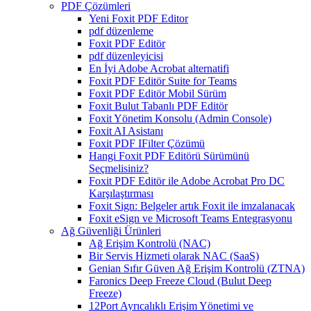
PDF Çözümleri
Yeni Foxit PDF Editor
pdf düzenleme
Foxit PDF Editör
pdf düzenleyicisi
En İyi Adobe Acrobat alternatifi
Foxit PDF Editör Suite for Teams
Foxit PDF Editör Mobil Sürüm
Foxit Bulut Tabanlı PDF Editör
Foxit Yönetim Konsolu (Admin Console)
Foxit AI Asistanı
Foxit PDF IFilter Çözümü
Hangi Foxit PDF Editörü Sürümünü
Seçmelisiniz?
Foxit PDF Editör ile Adobe Acrobat Pro DC
Karşılaştırması
Foxit Sign: Belgeler artık Foxit ile imzalanacak
Foxit eSign ve Microsoft Teams Entegrasyonu
Ağ Güvenliği Ürünleri
Ağ Erişim Kontrolü (NAC)
Bir Servis Hizmeti olarak NAC (SaaS)
Genian Sıfır Güven Ağ Erişim Kontrolü (ZTNA)
Faronics Deep Freeze Cloud (Bulut Deep
Freeze)
12Port Ayrıcalıklı Erişim Yönetimi ve