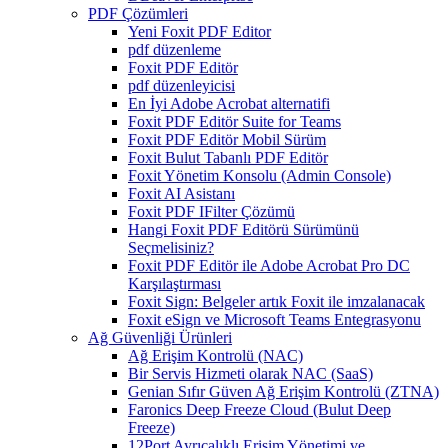
PDF Çözümleri
Yeni Foxit PDF Editor
pdf düzenleme
Foxit PDF Editör
pdf düzenleyicisi
En İyi Adobe Acrobat alternatifi
Foxit PDF Editör Suite for Teams
Foxit PDF Editör Mobil Sürüm
Foxit Bulut Tabanlı PDF Editör
Foxit Yönetim Konsolu (Admin Console)
Foxit AI Asistanı
Foxit PDF IFilter Çözümü
Hangi Foxit PDF Editörü Sürümünü
Seçmelisiniz?
Foxit PDF Editör ile Adobe Acrobat Pro DC
Karşılaştırması
Foxit Sign: Belgeler artık Foxit ile imzalanacak
Foxit eSign ve Microsoft Teams Entegrasyonu
Ağ Güvenliği Ürünleri
Ağ Erişim Kontrolü (NAC)
Bir Servis Hizmeti olarak NAC (SaaS)
Genian Sıfır Güven Ağ Erişim Kontrolü (ZTNA)
Faronics Deep Freeze Cloud (Bulut Deep
Freeze)
12Port Ayrıcalıklı Erişim Yönetimi ve