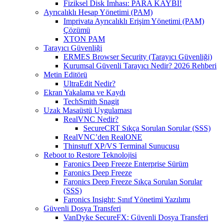
Fiziksel Disk İmhası: PARA KAYBI!
Ayrıcalıklı Hesap Yönetimi (PAM)
Imprivata Ayrıcalıklı Erişim Yönetimi (PAM)
Çözümü
XTON PAM
Tarayıcı Güvenliği
ERMES Browser Security (Tarayıcı Güvenliği)
Kurumsal Güvenli Tarayıcı Nedir? 2026 Rehberi
Metin Editörü
UltraEdit Nedir?
Ekran Yakalama ve Kaydı
TechSmith Snagit
Uzak Masaüstü Uygulaması
RealVNC Nedir?
SecureCRT Sıkça Sorulan Sorular (SSS)
RealVNC’den RealONE
Thinstuff XP/VS Terminal Sunucusu
Reboot to Restore Teknolojisi
Faronics Deep Freeze Enterprise Sürüm
Faronics Deep Freeze
Faronics Deep Freeze Sıkça Sorulan Sorular
(SSS)
Faronics Insight: Sınıf Yönetimi Yazılımı
Güvenli Dosya Transferi
VanDyke SecureFX: Güvenli Dosya Transferi