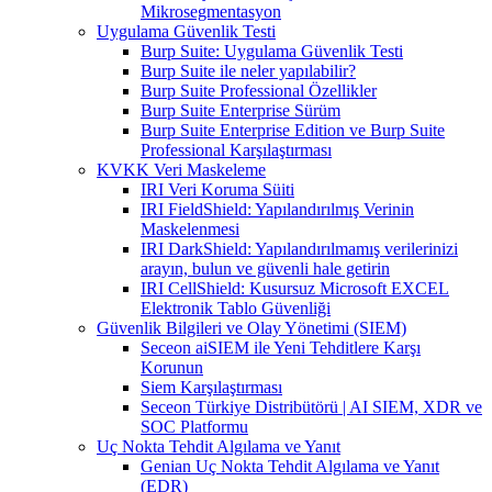
Mikrosegmentasyon
Uygulama Güvenlik Testi
Burp Suite: Uygulama Güvenlik Testi
Burp Suite ile neler yapılabilir?
Burp Suite Professional Özellikler
Burp Suite Enterprise Sürüm
Burp Suite Enterprise Edition ve Burp Suite
Professional Karşılaştırması
KVKK Veri Maskeleme
IRI Veri Koruma Süiti
IRI FieldShield: Yapılandırılmış Verinin
Maskelenmesi
IRI DarkShield: Yapılandırılmamış verilerinizi
arayın, bulun ve güvenli hale getirin
IRI CellShield: Kusursuz Microsoft EXCEL
Elektronik Tablo Güvenliği
Güvenlik Bilgileri ve Olay Yönetimi (SIEM)
Seceon aiSIEM ile Yeni Tehditlere Karşı
Korunun
Siem Karşılaştırması
Seceon Türkiye Distribütörü | AI SIEM, XDR ve
SOC Platformu
Uç Nokta Tehdit Algılama ve Yanıt
Genian Uç Nokta Tehdit Algılama ve Yanıt
(EDR)