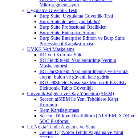
Mikrosegmentasyon
Uygulama Güvenlik Testi
Burp Suite: Uygulama Güvenlik Testi
Burp Suite ile neler yapılabilir?
Burp Suite Professional Özellikler
Burp Suite Enterprise Sürüm
Burp Suite Enterprise Edition ve Burp Suite
Professional Karşılaştırması
KVKK Veri Maskeleme
IRI Veri Koruma Süiti
IRI FieldShield: Yapılandırılmış Verinin
Maskelenmesi
IRI DarkShield: Yapılandırılmamış verilerinizi
arayın, bulun ve güvenli hale getirin
IRI CellShield: Kusursuz Microsoft EXCEL
Elektronik Tablo Güvenliği
Güvenlik Bilgileri ve Olay Yönetimi (SIEM)
Seceon aiSIEM ile Yeni Tehditlere Karşı
Korunun
Siem Karşılaştırması
Seceon Türkiye Distribütörü | AI SIEM, XDR ve
SOC Platformu
Uç Nokta Tehdit Algılama ve Yanıt
Genian Uç Nokta Tehdit Algılama ve Yanıt
(EDR)