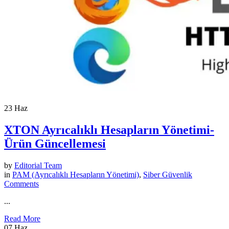
23
Haz
XTON Ayrıcalıklı Hesapların Yönetimi-
Ürün Güncellemesi
by
Editorial Team
in
PAM (Ayrıcalıklı Hesapların Yönetimi)
,
Siber Güvenlik
Comments
...
Read More
07
Haz