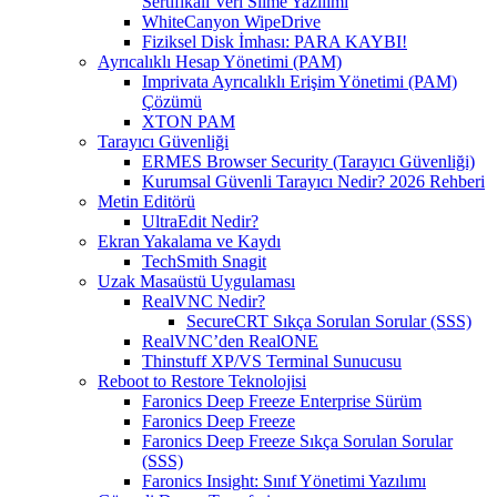
Sertifikalı Veri Silme Yazılımı
WhiteCanyon WipeDrive
Fiziksel Disk İmhası: PARA KAYBI!
Ayrıcalıklı Hesap Yönetimi (PAM)
Imprivata Ayrıcalıklı Erişim Yönetimi (PAM)
Çözümü
XTON PAM
Tarayıcı Güvenliği
ERMES Browser Security (Tarayıcı Güvenliği)
Kurumsal Güvenli Tarayıcı Nedir? 2026 Rehberi
Metin Editörü
UltraEdit Nedir?
Ekran Yakalama ve Kaydı
TechSmith Snagit
Uzak Masaüstü Uygulaması
RealVNC Nedir?
SecureCRT Sıkça Sorulan Sorular (SSS)
RealVNC’den RealONE
Thinstuff XP/VS Terminal Sunucusu
Reboot to Restore Teknolojisi
Faronics Deep Freeze Enterprise Sürüm
Faronics Deep Freeze
Faronics Deep Freeze Sıkça Sorulan Sorular
(SSS)
Faronics Insight: Sınıf Yönetimi Yazılımı