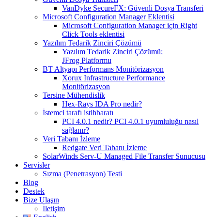
VanDyke SecureFX: Güvenli Dosya Transferi
Microsoft Configuration Manager Eklentisi
Microsoft Configuration Manager için Right
Click Tools eklentisi
Yazılım Tedarik Zinciri Çözümü
Yazılım Tedarik Zinciri Çözümü:
JFrog Platformu
BT Altyapı Performans Monitörizasyon
Xorux Infrastructure Performance
Monitörizasyon
Tersine Mühendislik
Hex-Rays IDA Pro nedir?
İstemci tarafı istihbaratı
PCI 4.0.1 nedir? PCI 4.0.1 uyumluluğu nasıl
sağlanır?
Veri Tabanı İzleme
Redgate Veri Tabanı İzleme
SolarWinds Serv-U Managed File Transfer Sunucusu
Servisler
Sızma (Penetrasyon) Testi
Blog
Destek
Bize Ulaşın
İletişim