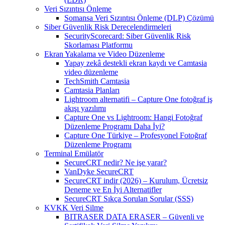
Veri Sızıntısı Önleme
Somansa Veri Sızıntısı Önleme (DLP) Çözümü
Siber Güvenlik Risk Derecelendirmeleri
SecurityScorecard: Siber Güvenlik Risk
Skorlaması Platformu
Ekran Yakalama ve Video Düzenleme
Yapay zekâ destekli ekran kaydı ve Camtasia
video düzenleme
TechSmith Camtasia
Camtasia Planları
Lightroom alternatifi – Capture One fotoğraf iş
akışı yazılımı
Capture One vs Lightroom: Hangi Fotoğraf
Düzenleme Programı Daha İyi?
Capture One Türkiye – Profesyonel Fotoğraf
Düzenleme Programı
Terminal Emülatör
SecureCRT nedir? Ne işe yarar?
VanDyke SecureCRT
SecureCRT indir (2026) – Kurulum, Ücretsiz
Deneme ve En İyi Alternatifler
SecureCRT Sıkça Sorulan Sorular (SSS)
KVKK Veri Silme
BITRASER DATA ERASER – Güvenli ve