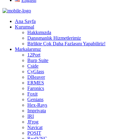
English
Ana Sayfa
Kurumsal
Hakkımızda
Danışmanlık Hizmetlerimiz
Birlikte Çok Daha Fazlasını Yapabiliriz!
Markalarımız
12Port
Burp Suite
Cside
CyGlass
DBeaver
ERMES
Faronics
Foxit
Genians
Hex-Rays
Imprivata
IRI
JFrog
Navicat
POSIT
RealVNC