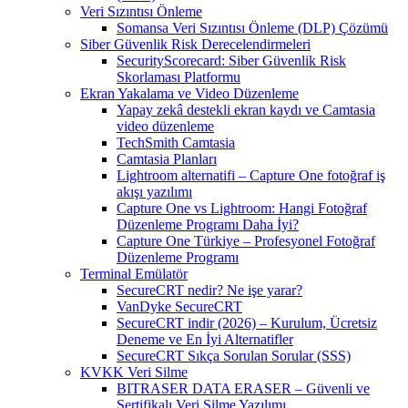
Veri Sızıntısı Önleme
Somansa Veri Sızıntısı Önleme (DLP) Çözümü
Siber Güvenlik Risk Derecelendirmeleri
SecurityScorecard: Siber Güvenlik Risk
Skorlaması Platformu
Ekran Yakalama ve Video Düzenleme
Yapay zekâ destekli ekran kaydı ve Camtasia
video düzenleme
TechSmith Camtasia
Camtasia Planları
Lightroom alternatifi – Capture One fotoğraf iş
akışı yazılımı
Capture One vs Lightroom: Hangi Fotoğraf
Düzenleme Programı Daha İyi?
Capture One Türkiye – Profesyonel Fotoğraf
Düzenleme Programı
Terminal Emülatör
SecureCRT nedir? Ne işe yarar?
VanDyke SecureCRT
SecureCRT indir (2026) – Kurulum, Ücretsiz
Deneme ve En İyi Alternatifler
SecureCRT Sıkça Sorulan Sorular (SSS)
KVKK Veri Silme
BITRASER DATA ERASER – Güvenli ve
Sertifikalı Veri Silme Yazılımı