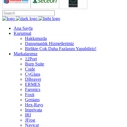
Ana Sayfa
Kurumsal
Hakkımızda
Danışmanlık Hizmetlerimiz
Birlikte Çok Daha Fazlasını Yapabiliriz!
Markalarımız
12Port
Burp Suite
Cside
CyGlass
DBeaver
ERMES
Faronics
Foxit
Genians
Hex-Rays
Imprivata
IRI
JFrog
Navicat