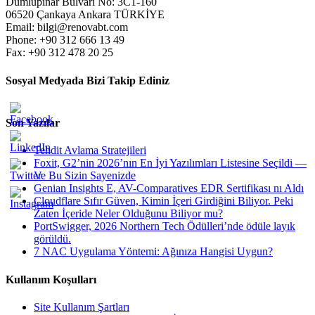
Dumlupınar Bulvarı No: 3C1-160
06520 Çankaya Ankara TÜRKİYE
Email: bilgi@renovabt.com
Phone: +90 312 666 13 49
Fax: +90 312 478 20 25
Sosyal Medyada Bizi Takip Ediniz
Son Yazılar
Tehdit Avlama Stratejileri
Foxit, G2’nin 2026’nın En İyi Yazılımları Listesine Seçildi —
Ve Bu Sizin Sayenizde
Genian Insights E, AV-Comparatives EDR Sertifikası nı Aldı
Cloudflare Sıfır Güven, Kimin İçeri Girdiğini Biliyor. Peki
Zaten İçeride Neler Olduğunu Biliyor mu?
PortSwigger, 2026 Northern Tech Ödülleri’nde ödüle layık
görüldü.
7 NAC Uygulama Yöntemi: Ağınıza Hangisi Uygun?
Kullanım Koşulları
Site Kullanım Şartları