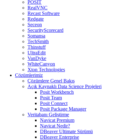
POSIT
RealVNC
Recast Software
Redgate
Seceon
SecurityScorecard
Somansa
TechSmith
Thinstuff
UltraEdit
VanDyke
WhiteCanyon
Xton Technologies
Çözümlerimiz
Çözümlere Genel Bakış
Açık Kaynaklı Data Science Projeleri
Posit Workbench
Posit Team
Posit Connect
Posit Package Manager
Veritabanı Geliştirme
Navicat Premium
Navicat Nedir?
DBeaver Ultimate Sürümü
DBeaver Enterprise