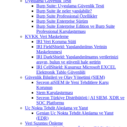
Uygulama Güvenlik Testi
Burp Suite: Uygulama Güvenlik Testi
Burp Suite ile neler yapılabilir?
Burp Suite Professional Özellikler
Burp Suite Enterprise Sürüm
Burp Suite Enterprise Edition ve Burp Suite
Professional Karşılaştırması
KVKK Veri Maskeleme
IRI Veri Koruma Süiti
IRI FieldShield: Yapılandırılmış Verinin
Maskelenmesi
IRI DarkShield: Yapılandırılmamış verilerinizi
arayın, bulun ve güvenli hale getirin
IRI CellShield: Kusursuz Microsoft EXCEL
Elektronik Tablo Güvenliği
Güvenlik Bilgileri ve Olay Yönetimi (SIEM)
Seceon aiSIEM ile Yeni Tehditlere Karşı
Korunun
Siem Karşılaştırması
Seceon Türkiye Distribütörü | AI SIEM, XDR ve
SOC Platformu
Uç Nokta Tehdit Algılama ve Yanıt
Genian Uç Nokta Tehdit Algılama ve Yanıt
(EDR)
Veri Sızıntısı Önleme