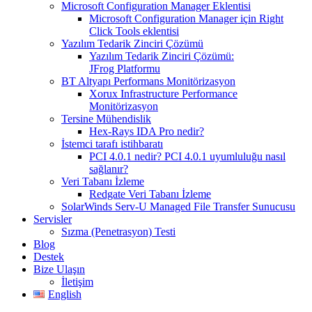
Microsoft Configuration Manager Eklentisi
Microsoft Configuration Manager için Right
Click Tools eklentisi
Yazılım Tedarik Zinciri Çözümü
Yazılım Tedarik Zinciri Çözümü:
JFrog Platformu
BT Altyapı Performans Monitörizasyon
Xorux Infrastructure Performance
Monitörizasyon
Tersine Mühendislik
Hex-Rays IDA Pro nedir?
İstemci tarafı istihbaratı
PCI 4.0.1 nedir? PCI 4.0.1 uyumluluğu nasıl
sağlanır?
Veri Tabanı İzleme
Redgate Veri Tabanı İzleme
SolarWinds Serv-U Managed File Transfer Sunucusu
Servisler
Sızma (Penetrasyon) Testi
Blog
Destek
Bize Ulaşın
İletişim
English