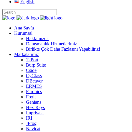
English
Ana Sayfa
Kurumsal
Hakkımızda
Danışmanlık Hizmetlerimiz
Birlikte Çok Daha Fazlasını Yapabiliriz!
Markalarımız
12Port
Burp Suite
Cside
CyGlass
DBeaver
ERMES
Faronics
Foxit
Genians
Hex-Rays
Imprivata
IRI
JFrog
Navicat