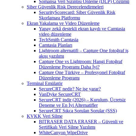
Somansa Veri Sızıntısı Önleme (DLP) Çözümü
Siber Güvenlik Risk Derecelendirmeleri
SecurityScorecard: Siber Güvenlik Risk
Skorlaması Platformu
Ekran Yakalama ve Video Düzenleme
Yapay zekâ destekli ekran kaydı ve Camtasia
video düzenleme
TechSmith Camtasia
Camtasia Planları
Lightroom alternatifi – Capture One fotoğraf iş
akışı yazılımı
Capture One vs Lightroom: Hangi Fotoğraf
Düzenleme Programı Daha İyi?
Capture One Türkiye – Profesyonel Fotoğraf
Düzenleme Programı
Terminal Emülatör
SecureCRT nedir? Ne işe yarar?
VanDyke SecureCRT
SecureCRT indir (2026) – Kurulum, Ücretsiz
Deneme ve En İyi Alternatifler
SecureCRT Sıkça Sorulan Sorular (SSS)
KVKK Veri Silme
BITRASER DATA ERASER – Güvenli ve
Sertifikalı Veri Silme Yazılımı
WhiteCanyon WipeDrive