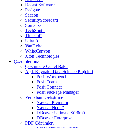
Recast Software
Redgate
Seceon
SecurityScorecard
Somansa
TechSmith
Thinstuff
UltraEdit
VanDyke
WhiteCanyon
Xton Technologies
Çözümlerimiz
Çözümlere Genel Bakış
Açık Kaynaklı Data Science Projeleri
Posit Workbench
Posit Team
Posit Connect
Posit Package Manager
Veritabanı Geliştirme
Navicat Premium
Navicat Nedir?
DBeaver Ultimate Sürümü
DBeaver Enterprise
PDF Çözümleri