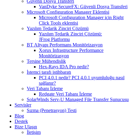
Güvenli Dosya Transferi
VanDyke SecureFX: Güvenli Dosya Transferi
Microsoft Configuration Manager Eklentisi
Microsoft Configuration Manager için Right
Click Tools eklentisi
Yazılım Tedarik Zinciri Çözümü
Yazılım Tedarik Zinciri Çözümü:
JFrog Platformu
BT Altyapı Performans Monitörizasyon
Xorux Infrastructure Performance
Monitörizasyon
Tersine Mühendislik
Hex-Rays IDA Pro nedir?
İstemci tarafı istihbaratı
PCI 4.0.1 nedir? PCI 4.0.1 uyumluluğu nasıl
sağlanır?
Veri Tabanı İzleme
Redgate Veri Tabanı İzleme
SolarWinds Serv-U Managed File Transfer Sunucusu
Servisler
Sızma (Penetrasyon) Testi
Blog
Destek
Bize Ulaşın
İletişim