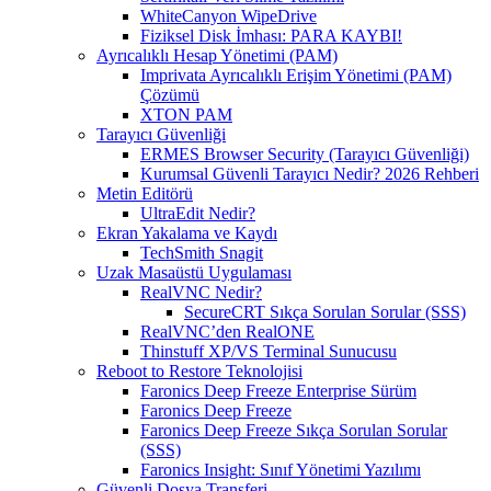
WhiteCanyon WipeDrive
Fiziksel Disk İmhası: PARA KAYBI!
Ayrıcalıklı Hesap Yönetimi (PAM)
Imprivata Ayrıcalıklı Erişim Yönetimi (PAM)
Çözümü
XTON PAM
Tarayıcı Güvenliği
ERMES Browser Security (Tarayıcı Güvenliği)
Kurumsal Güvenli Tarayıcı Nedir? 2026 Rehberi
Metin Editörü
UltraEdit Nedir?
Ekran Yakalama ve Kaydı
TechSmith Snagit
Uzak Masaüstü Uygulaması
RealVNC Nedir?
SecureCRT Sıkça Sorulan Sorular (SSS)
RealVNC’den RealONE
Thinstuff XP/VS Terminal Sunucusu
Reboot to Restore Teknolojisi
Faronics Deep Freeze Enterprise Sürüm
Faronics Deep Freeze
Faronics Deep Freeze Sıkça Sorulan Sorular
(SSS)
Faronics Insight: Sınıf Yönetimi Yazılımı
Güvenli Dosya Transferi