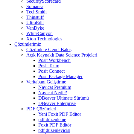
SecurityScorecard
Somansa
TechSmith
Thinstuff
UltraEdit
VanDyke
WhiteCanyon
Xton Technologies
Çözümlerimiz
Çözümlere Genel Bakış
Açık Kaynaklı Data Science Projeleri
Posit Workbench
Posit Team
Posit Connect
Posit Package Manager
Veritabanı Geliştirme
Navicat Premium
Navicat Nedir?
DBeaver Ultimate Sürümü
DBeaver Enterprise
PDF Çözümleri
Yeni Foxit PDF Editor
pdf düzenleme
Foxit PDF Editör
pdf düzenleyicisi