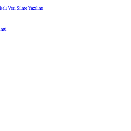
ı Veri Silme Yazılımı
zümü
)