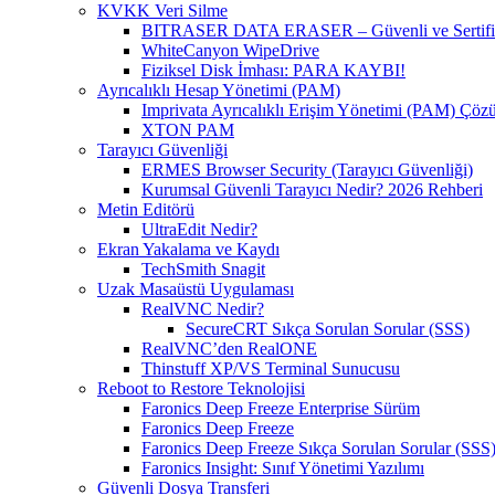
KVKK Veri Silme
BITRASER DATA ERASER – Güvenli ve Sertifikal
WhiteCanyon WipeDrive
Fiziksel Disk İmhası: PARA KAYBI!
Ayrıcalıklı Hesap Yönetimi (PAM)
Imprivata Ayrıcalıklı Erişim Yönetimi (PAM) Çö
XTON PAM
Tarayıcı Güvenliği
ERMES Browser Security (Tarayıcı Güvenliği)
Kurumsal Güvenli Tarayıcı Nedir? 2026 Rehberi
Metin Editörü
UltraEdit Nedir?
Ekran Yakalama ve Kaydı
TechSmith Snagit
Uzak Masaüstü Uygulaması
RealVNC Nedir?
SecureCRT Sıkça Sorulan Sorular (SSS)
RealVNC’den RealONE
Thinstuff XP/VS Terminal Sunucusu
Reboot to Restore Teknolojisi
Faronics Deep Freeze Enterprise Sürüm
Faronics Deep Freeze
Faronics Deep Freeze Sıkça Sorulan Sorular (SSS
Faronics Insight: Sınıf Yönetimi Yazılımı
Güvenli Dosya Transferi