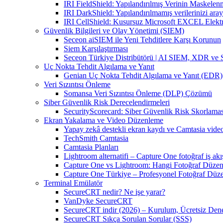
IRI FieldShield: Yapılandırılmış Verinin Maskelen
IRI DarkShield: Yapılandırılmamış verilerinizi aray
IRI CellShield: Kusursuz Microsoft EXCEL Elekt
Güvenlik Bilgileri ve Olay Yönetimi (SIEM)
Seceon aiSIEM ile Yeni Tehditlere Karşı Korunun
Siem Karşılaştırması
Seceon Türkiye Distribütörü | AI SIEM, XDR ve
Uç Nokta Tehdit Algılama ve Yanıt
Genian Uç Nokta Tehdit Algılama ve Yanıt (EDR)
Veri Sızıntısı Önleme
Somansa Veri Sızıntısı Önleme (DLP) Çözümü
Siber Güvenlik Risk Derecelendirmeleri
SecurityScorecard: Siber Güvenlik Risk Skorlamas
Ekran Yakalama ve Video Düzenleme
Yapay zekâ destekli ekran kaydı ve Camtasia vid
TechSmith Camtasia
Camtasia Planları
Lightroom alternatifi – Capture One fotoğraf iş akı
Capture One vs Lightroom: Hangi Fotoğraf Düzen
Capture One Türkiye – Profesyonel Fotoğraf Düz
Terminal Emülatör
SecureCRT nedir? Ne işe yarar?
VanDyke SecureCRT
SecureCRT indir (2026) – Kurulum, Ücretsiz Denem
SecureCRT Sıkça Sorulan Sorular (SSS)