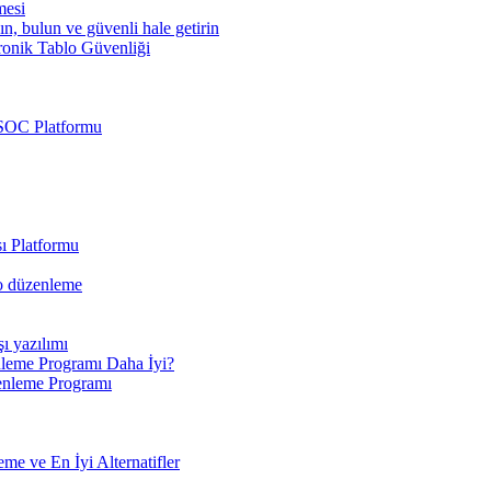
mesi
ın, bulun ve güvenli hale getirin
ronik Tablo Güvenliği
 SOC Platformu
ı Platformu
eo düzenleme
şı yazılımı
leme Programı Daha İyi?
enleme Programı
e ve En İyi Alternatifler