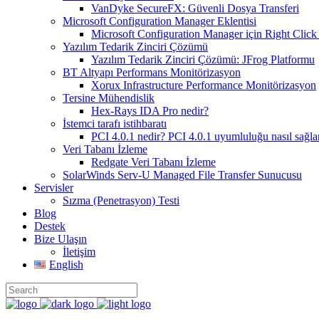
VanDyke SecureFX: Güvenli Dosya Transferi
Microsoft Configuration Manager Eklentisi
Microsoft Configuration Manager için Right Click 
Yazılım Tedarik Zinciri Çözümü
Yazılım Tedarik Zinciri Çözümü: JFrog Platformu
BT Altyapı Performans Monitörizasyon
Xorux Infrastructure Performance Monitörizasyon
Tersine Mühendislik
Hex-Rays IDA Pro nedir?
İstemci tarafı istihbaratı
PCI 4.0.1 nedir? PCI 4.0.1 uyumluluğu nasıl sağla
Veri Tabanı İzleme
Redgate Veri Tabanı İzleme
SolarWinds Serv-U Managed File Transfer Sunucusu
Servisler
Sızma (Penetrasyon) Testi
Blog
Destek
Bize Ulaşın
İletişim
English