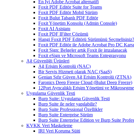
En İyi Adobe Acrobat alternatifi
Foxit PDF Editör Suite for Teams
Foxit PDF Editör Mobil Sürüm
Foxit Bulut Tabanlı PDF Editör
Foxit Yönetim Konsolu (Admin Console)
Foxit AI Asistanı
Foxit PDF IFilter Çözümü
Hangi Foxit PDF Editörü Sürümünü Seçmelisiniz
Foxit PDF Editör ile Adobe Acrobat Pro DC Karşıl
Foxit Sign: Belgeler artık Foxit ile imzalanacak
Foxit eSign ve Microsoft Teams Entegrasyonu
Ağ Güvenliği Ürünleri
Ağ Erişim Kontrolü (NAC)
Bir Servis Hizmeti olarak NAC (SaaS)
Genian Sıfır Güven Ağ Erişim Kontrolü (ZTNA)
Faronics Deep Freeze Cloud (Bulut Deep Freeze)
12Port Ayrıcalıklı Erişim Yönetimi ve Mikrosegm
Uygulama Güvenlik Testi
Burp Suite: Uygulama Güvenlik Testi
Burp Suite ile neler yapılabilir?
Burp Suite Professional Özellikler
Burp Suite Enterprise Sürüm
Burp Suite Enterprise Edition ve Burp Suite Profes
KVKK Veri Maskeleme
IRI Veri Koruma Süiti