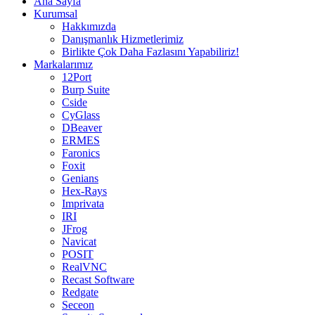
Ana Sayfa
Kurumsal
Hakkımızda
Danışmanlık Hizmetlerimiz
Birlikte Çok Daha Fazlasını Yapabiliriz!
Markalarımız
12Port
Burp Suite
Cside
CyGlass
DBeaver
ERMES
Faronics
Foxit
Genians
Hex-Rays
Imprivata
IRI
JFrog
Navicat
POSIT
RealVNC
Recast Software
Redgate
Seceon