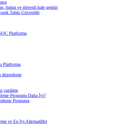
mesi
ın, bulun ve güvenli hale getirin
ronik Tablo Güvenliği
 SOC Platformu
ı Platformu
eo düzenleme
şı yazılımı
leme Programı Daha İyi?
enleme Programı
e ve En İyi Alternatifler