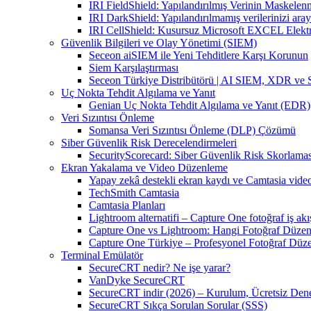
IRI FieldShield: Yapılandırılmış Verinin Maskelen
IRI DarkShield: Yapılandırılmamış verilerinizi aray
IRI CellShield: Kusursuz Microsoft EXCEL Elekt
Güvenlik Bilgileri ve Olay Yönetimi (SIEM)
Seceon aiSIEM ile Yeni Tehditlere Karşı Korunun
Siem Karşılaştırması
Seceon Türkiye Distribütörü | AI SIEM, XDR ve
Uç Nokta Tehdit Algılama ve Yanıt
Genian Uç Nokta Tehdit Algılama ve Yanıt (EDR)
Veri Sızıntısı Önleme
Somansa Veri Sızıntısı Önleme (DLP) Çözümü
Siber Güvenlik Risk Derecelendirmeleri
SecurityScorecard: Siber Güvenlik Risk Skorlamas
Ekran Yakalama ve Video Düzenleme
Yapay zekâ destekli ekran kaydı ve Camtasia vid
TechSmith Camtasia
Camtasia Planları
Lightroom alternatifi – Capture One fotoğraf iş akı
Capture One vs Lightroom: Hangi Fotoğraf Düzen
Capture One Türkiye – Profesyonel Fotoğraf Düz
Terminal Emülatör
SecureCRT nedir? Ne işe yarar?
VanDyke SecureCRT
SecureCRT indir (2026) – Kurulum, Ücretsiz Denem
SecureCRT Sıkça Sorulan Sorular (SSS)