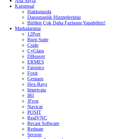
Ana Sayfa
Kurumsal
Hakkımızda
Danışmanlık Hizmetlerimiz
Birlikte Çok Daha Fazlasını Yapabiliriz!
Markalarımız
12Port
Burp Suite
Cside
CyGlass
DBeaver
ERMES
Faronics
Foxit
Genians
Hex-Rays
Imprivata
IRI
JFrog
Navicat
POSIT
RealVNC
Recast Software
Redgate
Seceon