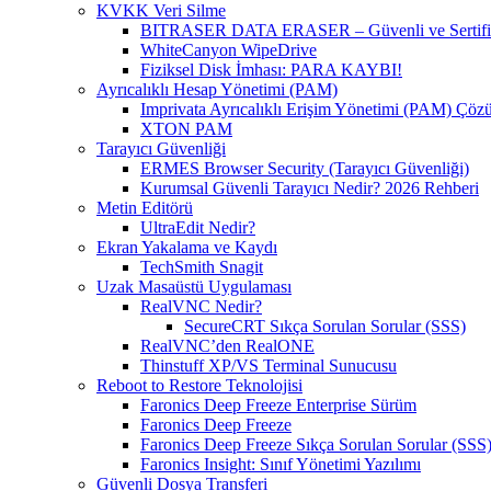
KVKK Veri Silme
BITRASER DATA ERASER – Güvenli ve Sertifikal
WhiteCanyon WipeDrive
Fiziksel Disk İmhası: PARA KAYBI!
Ayrıcalıklı Hesap Yönetimi (PAM)
Imprivata Ayrıcalıklı Erişim Yönetimi (PAM) Çö
XTON PAM
Tarayıcı Güvenliği
ERMES Browser Security (Tarayıcı Güvenliği)
Kurumsal Güvenli Tarayıcı Nedir? 2026 Rehberi
Metin Editörü
UltraEdit Nedir?
Ekran Yakalama ve Kaydı
TechSmith Snagit
Uzak Masaüstü Uygulaması
RealVNC Nedir?
SecureCRT Sıkça Sorulan Sorular (SSS)
RealVNC’den RealONE
Thinstuff XP/VS Terminal Sunucusu
Reboot to Restore Teknolojisi
Faronics Deep Freeze Enterprise Sürüm
Faronics Deep Freeze
Faronics Deep Freeze Sıkça Sorulan Sorular (SSS
Faronics Insight: Sınıf Yönetimi Yazılımı
Güvenli Dosya Transferi