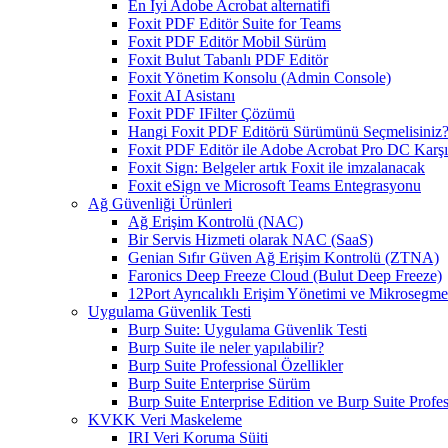
En İyi Adobe Acrobat alternatifi
Foxit PDF Editör Suite for Teams
Foxit PDF Editör Mobil Sürüm
Foxit Bulut Tabanlı PDF Editör
Foxit Yönetim Konsolu (Admin Console)
Foxit AI Asistanı
Foxit PDF IFilter Çözümü
Hangi Foxit PDF Editörü Sürümünü Seçmelisiniz
Foxit PDF Editör ile Adobe Acrobat Pro DC Karşıl
Foxit Sign: Belgeler artık Foxit ile imzalanacak
Foxit eSign ve Microsoft Teams Entegrasyonu
Ağ Güvenliği Ürünleri
Ağ Erişim Kontrolü (NAC)
Bir Servis Hizmeti olarak NAC (SaaS)
Genian Sıfır Güven Ağ Erişim Kontrolü (ZTNA)
Faronics Deep Freeze Cloud (Bulut Deep Freeze)
12Port Ayrıcalıklı Erişim Yönetimi ve Mikrosegm
Uygulama Güvenlik Testi
Burp Suite: Uygulama Güvenlik Testi
Burp Suite ile neler yapılabilir?
Burp Suite Professional Özellikler
Burp Suite Enterprise Sürüm
Burp Suite Enterprise Edition ve Burp Suite Profes
KVKK Veri Maskeleme
IRI Veri Koruma Süiti