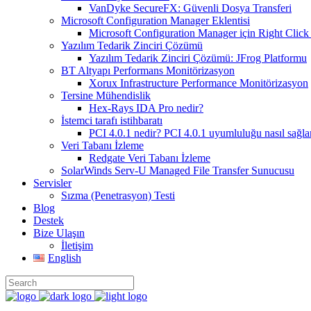
VanDyke SecureFX: Güvenli Dosya Transferi
Microsoft Configuration Manager Eklentisi
Microsoft Configuration Manager için Right Click 
Yazılım Tedarik Zinciri Çözümü
Yazılım Tedarik Zinciri Çözümü: JFrog Platformu
BT Altyapı Performans Monitörizasyon
Xorux Infrastructure Performance Monitörizasyon
Tersine Mühendislik
Hex-Rays IDA Pro nedir?
İstemci tarafı istihbaratı
PCI 4.0.1 nedir? PCI 4.0.1 uyumluluğu nasıl sağla
Veri Tabanı İzleme
Redgate Veri Tabanı İzleme
SolarWinds Serv-U Managed File Transfer Sunucusu
Servisler
Sızma (Penetrasyon) Testi
Blog
Destek
Bize Ulaşın
İletişim
English