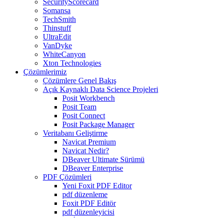
SecurityScorecard
Somansa
TechSmith
Thinstuff
UltraEdit
VanDyke
WhiteCanyon
Xton Technologies
Çözümlerimiz
Çözümlere Genel Bakış
Açık Kaynaklı Data Science Projeleri
Posit Workbench
Posit Team
Posit Connect
Posit Package Manager
Veritabanı Geliştirme
Navicat Premium
Navicat Nedir?
DBeaver Ultimate Sürümü
DBeaver Enterprise
PDF Çözümleri
Yeni Foxit PDF Editor
pdf düzenleme
Foxit PDF Editör
pdf düzenleyicisi