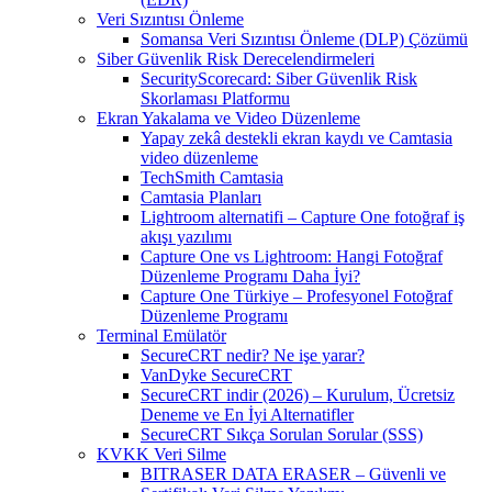
Veri Sızıntısı Önleme
Somansa Veri Sızıntısı Önleme (DLP) Çözümü
Siber Güvenlik Risk Derecelendirmeleri
SecurityScorecard: Siber Güvenlik Risk
Skorlaması Platformu
Ekran Yakalama ve Video Düzenleme
Yapay zekâ destekli ekran kaydı ve Camtasia
video düzenleme
TechSmith Camtasia
Camtasia Planları
Lightroom alternatifi – Capture One fotoğraf iş
akışı yazılımı
Capture One vs Lightroom: Hangi Fotoğraf
Düzenleme Programı Daha İyi?
Capture One Türkiye – Profesyonel Fotoğraf
Düzenleme Programı
Terminal Emülatör
SecureCRT nedir? Ne işe yarar?
VanDyke SecureCRT
SecureCRT indir (2026) – Kurulum, Ücretsiz
Deneme ve En İyi Alternatifler
SecureCRT Sıkça Sorulan Sorular (SSS)
KVKK Veri Silme
BITRASER DATA ERASER – Güvenli ve