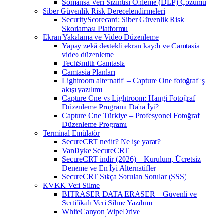
Somansa Veri Sızıntısı Önleme (DLP) Çözümü
Siber Güvenlik Risk Derecelendirmeleri
SecurityScorecard: Siber Güvenlik Risk
Skorlaması Platformu
Ekran Yakalama ve Video Düzenleme
Yapay zekâ destekli ekran kaydı ve Camtasia
video düzenleme
TechSmith Camtasia
Camtasia Planları
Lightroom alternatifi – Capture One fotoğraf iş
akışı yazılımı
Capture One vs Lightroom: Hangi Fotoğraf
Düzenleme Programı Daha İyi?
Capture One Türkiye – Profesyonel Fotoğraf
Düzenleme Programı
Terminal Emülatör
SecureCRT nedir? Ne işe yarar?
VanDyke SecureCRT
SecureCRT indir (2026) – Kurulum, Ücretsiz
Deneme ve En İyi Alternatifler
SecureCRT Sıkça Sorulan Sorular (SSS)
KVKK Veri Silme
BITRASER DATA ERASER – Güvenli ve
Sertifikalı Veri Silme Yazılımı
WhiteCanyon WipeDrive