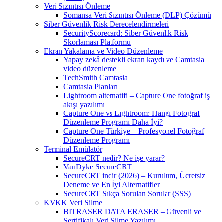
Veri Sızıntısı Önleme
Somansa Veri Sızıntısı Önleme (DLP) Çözümü
Siber Güvenlik Risk Derecelendirmeleri
SecurityScorecard: Siber Güvenlik Risk
Skorlaması Platformu
Ekran Yakalama ve Video Düzenleme
Yapay zekâ destekli ekran kaydı ve Camtasia
video düzenleme
TechSmith Camtasia
Camtasia Planları
Lightroom alternatifi – Capture One fotoğraf iş
akışı yazılımı
Capture One vs Lightroom: Hangi Fotoğraf
Düzenleme Programı Daha İyi?
Capture One Türkiye – Profesyonel Fotoğraf
Düzenleme Programı
Terminal Emülatör
SecureCRT nedir? Ne işe yarar?
VanDyke SecureCRT
SecureCRT indir (2026) – Kurulum, Ücretsiz
Deneme ve En İyi Alternatifler
SecureCRT Sıkça Sorulan Sorular (SSS)
KVKK Veri Silme
BITRASER DATA ERASER – Güvenli ve
Sertifikalı Veri Silme Yazılımı