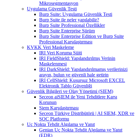
Mikrosegmentasyon
Uygulama Güvenlik Testi
Burp Suite: Uygulama Güvenlik Testi
Burp Suite ile neler yapılabilir?
Burp Suite Professional Özellikler
Burp Suite Enterprise Sürüm
Burp Suite Enterprise Edition ve Burp Suite
Professional Karşılaştırması
KVKK Veri Maskeleme
IRI Veri Koruma Süiti
IRI FieldShield: Yapılandırılmış Verinin
Maskelenmesi
IRI DarkShield: Yapılandırılmamış verilerinizi
arayın, bulun ve güvenli hale getirin
IRI CellShield: Kusursuz Microsoft EXCEL
Elektronik Tablo Güvenliği
Güvenlik Bilgileri ve Olay Yönetimi (SIEM)
Seceon aiSIEM ile Yeni Tehditlere Karşı
Korunun
Siem Karşılaştırması
Seceon Türkiye Distribütörü | AI SIEM, XDR ve
SOC Platformu
Uç Nokta Tehdit Algılama ve Yanıt
Genian Uç Nokta Tehdit Algılama ve Yanıt
(EDR)