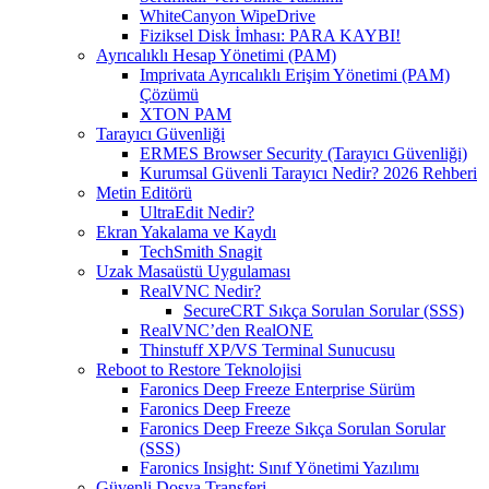
WhiteCanyon WipeDrive
Fiziksel Disk İmhası: PARA KAYBI!
Ayrıcalıklı Hesap Yönetimi (PAM)
Imprivata Ayrıcalıklı Erişim Yönetimi (PAM)
Çözümü
XTON PAM
Tarayıcı Güvenliği
ERMES Browser Security (Tarayıcı Güvenliği)
Kurumsal Güvenli Tarayıcı Nedir? 2026 Rehberi
Metin Editörü
UltraEdit Nedir?
Ekran Yakalama ve Kaydı
TechSmith Snagit
Uzak Masaüstü Uygulaması
RealVNC Nedir?
SecureCRT Sıkça Sorulan Sorular (SSS)
RealVNC’den RealONE
Thinstuff XP/VS Terminal Sunucusu
Reboot to Restore Teknolojisi
Faronics Deep Freeze Enterprise Sürüm
Faronics Deep Freeze
Faronics Deep Freeze Sıkça Sorulan Sorular
(SSS)
Faronics Insight: Sınıf Yönetimi Yazılımı
Güvenli Dosya Transferi