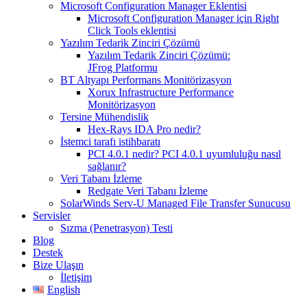
Microsoft Configuration Manager Eklentisi
Microsoft Configuration Manager için Right
Click Tools eklentisi
Yazılım Tedarik Zinciri Çözümü
Yazılım Tedarik Zinciri Çözümü:
JFrog Platformu
BT Altyapı Performans Monitörizasyon
Xorux Infrastructure Performance
Monitörizasyon
Tersine Mühendislik
Hex-Rays IDA Pro nedir?
İstemci tarafı istihbaratı
PCI 4.0.1 nedir? PCI 4.0.1 uyumluluğu nasıl
sağlanır?
Veri Tabanı İzleme
Redgate Veri Tabanı İzleme
SolarWinds Serv-U Managed File Transfer Sunucusu
Servisler
Sızma (Penetrasyon) Testi
Blog
Destek
Bize Ulaşın
İletişim
English