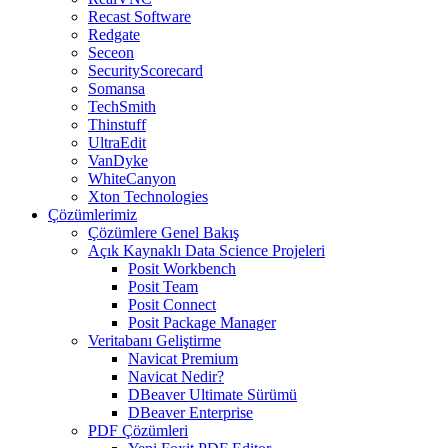
Recast Software
Redgate
Seceon
SecurityScorecard
Somansa
TechSmith
Thinstuff
UltraEdit
VanDyke
WhiteCanyon
Xton Technologies
Çözümlerimiz
Çözümlere Genel Bakış
Açık Kaynaklı Data Science Projeleri
Posit Workbench
Posit Team
Posit Connect
Posit Package Manager
Veritabanı Geliştirme
Navicat Premium
Navicat Nedir?
DBeaver Ultimate Sürümü
DBeaver Enterprise
PDF Çözümleri