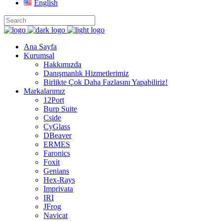
English
Ana Sayfa
Kurumsal
Hakkımızda
Danışmanlık Hizmetlerimiz
Birlikte Çok Daha Fazlasını Yapabiliriz!
Markalarımız
12Port
Burp Suite
Cside
CyGlass
DBeaver
ERMES
Faronics
Foxit
Genians
Hex-Rays
Imprivata
IRI
JFrog
Navicat