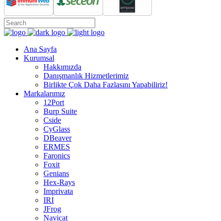
Ana Sayfa
Kurumsal
Hakkımızda
Danışmanlık Hizmetlerimiz
Birlikte Çok Daha Fazlasını Yapabiliriz!
Markalarımız
12Port
Burp Suite
Cside
CyGlass
DBeaver
ERMES
Faronics
Foxit
Genians
Hex-Rays
Imprivata
IRI
JFrog
Navicat