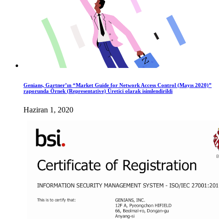
Genians, Gartner’ın “Market Guide for Network Access Control (Mayıs 2020)”
raporunda Örnek (Representative) Üretici olarak isimlendirildi
Haziran 1, 2020