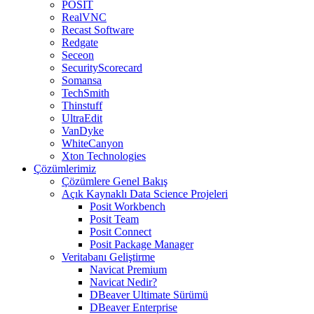
POSIT
RealVNC
Recast Software
Redgate
Seceon
SecurityScorecard
Somansa
TechSmith
Thinstuff
UltraEdit
VanDyke
WhiteCanyon
Xton Technologies
Çözümlerimiz
Çözümlere Genel Bakış
Açık Kaynaklı Data Science Projeleri
Posit Workbench
Posit Team
Posit Connect
Posit Package Manager
Veritabanı Geliştirme
Navicat Premium
Navicat Nedir?
DBeaver Ultimate Sürümü
DBeaver Enterprise