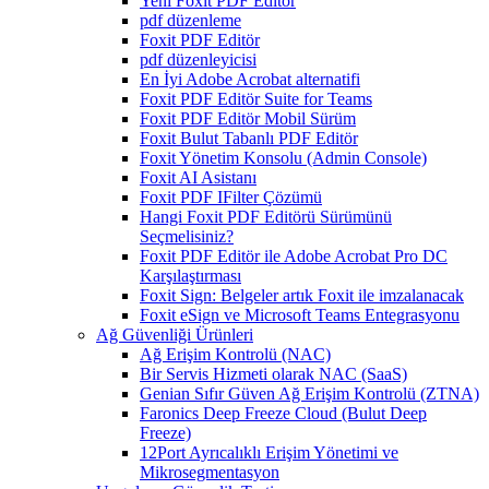
Yeni Foxit PDF Editor
pdf düzenleme
Foxit PDF Editör
pdf düzenleyicisi
En İyi Adobe Acrobat alternatifi
Foxit PDF Editör Suite for Teams
Foxit PDF Editör Mobil Sürüm
Foxit Bulut Tabanlı PDF Editör
Foxit Yönetim Konsolu (Admin Console)
Foxit AI Asistanı
Foxit PDF IFilter Çözümü
Hangi Foxit PDF Editörü Sürümünü
Seçmelisiniz?
Foxit PDF Editör ile Adobe Acrobat Pro DC
Karşılaştırması
Foxit Sign: Belgeler artık Foxit ile imzalanacak
Foxit eSign ve Microsoft Teams Entegrasyonu
Ağ Güvenliği Ürünleri
Ağ Erişim Kontrolü (NAC)
Bir Servis Hizmeti olarak NAC (SaaS)
Genian Sıfır Güven Ağ Erişim Kontrolü (ZTNA)
Faronics Deep Freeze Cloud (Bulut Deep
Freeze)
12Port Ayrıcalıklı Erişim Yönetimi ve
Mikrosegmentasyon