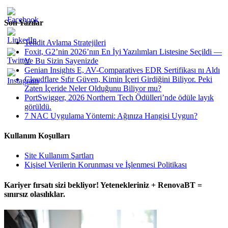
Son Yazılar
Tehdit Avlama Stratejileri
Foxit, G2’nin 2026’nın En İyi Yazılımları Listesine Seçildi —
Ve Bu Sizin Sayenizde
Genian Insights E, AV-Comparatives EDR Sertifikası nı Aldı
Cloudflare Sıfır Güven, Kimin İçeri Girdiğini Biliyor. Peki
Zaten İçeride Neler Olduğunu Biliyor mu?
PortSwigger, 2026 Northern Tech Ödülleri’nde ödüle layık
görüldü.
7 NAC Uygulama Yöntemi: Ağınıza Hangisi Uygun?
Kullanım Koşulları
Site Kullanım Şartları
Kişisel Verilerin Korunması ve İşlenmesi Politikası
Kariyer fırsatı sizi bekliyor! Yetenekleriniz + RenovaBT =
sınırsız olasılıklar.