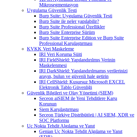
Mikrosegmentasyon
Uygulama Güvenlik Testi
Burp Suite: Uygulama Güvenlik Testi
Burp Suite ile neler yapılabilir?
Burp Suite Professional Özellikler
Burp Suite Enterprise Sürüm
Burp Suite Enterprise Edition ve Burp Suite
Professional Karşılaştırması
KVKK Veri Maskeleme
IRI Veri Koruma Süiti
IRI FieldShield: Yapılandırılmış Verinin
Maskelenmesi
IRI DarkShield: Yapılandırılmamış verilerinizi
arayın, bulun ve güvenli hale getirin
IRI CellShield: Kusursuz Microsoft EXCEL
Elektronik Tablo Güvenliği
Güvenlik Bilgileri ve Olay Yönetimi (SIEM)
Seceon aiSIEM ile Yeni Tehditlere Karşı
Korunun
Siem Karşılaştırması
Seceon Türkiye Distribütörü | AI SIEM, XDR ve
SOC Platformu
Uç Nokta Tehdit Algılama ve Yanıt
Genian Uç Nokta Tehdit Algılama ve Yanıt
(EDR)