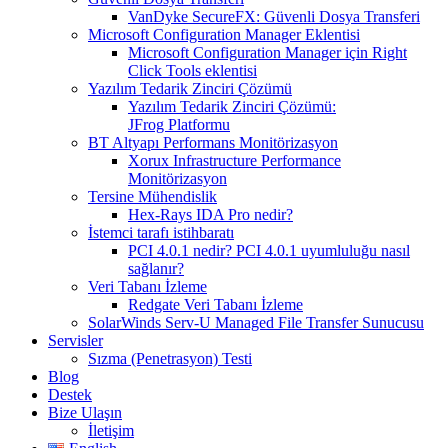
VanDyke SecureFX: Güvenli Dosya Transferi
Microsoft Configuration Manager Eklentisi
Microsoft Configuration Manager için Right
Click Tools eklentisi
Yazılım Tedarik Zinciri Çözümü
Yazılım Tedarik Zinciri Çözümü:
JFrog Platformu
BT Altyapı Performans Monitörizasyon
Xorux Infrastructure Performance
Monitörizasyon
Tersine Mühendislik
Hex-Rays IDA Pro nedir?
İstemci tarafı istihbaratı
PCI 4.0.1 nedir? PCI 4.0.1 uyumluluğu nasıl
sağlanır?
Veri Tabanı İzleme
Redgate Veri Tabanı İzleme
SolarWinds Serv-U Managed File Transfer Sunucusu
Servisler
Sızma (Penetrasyon) Testi
Blog
Destek
Bize Ulaşın
İletişim