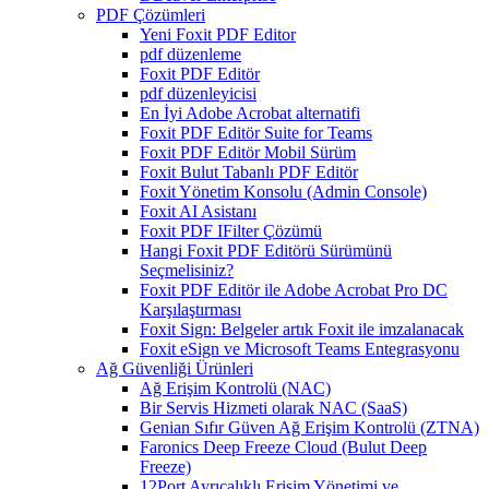
PDF Çözümleri
Yeni Foxit PDF Editor
pdf düzenleme
Foxit PDF Editör
pdf düzenleyicisi
En İyi Adobe Acrobat alternatifi
Foxit PDF Editör Suite for Teams
Foxit PDF Editör Mobil Sürüm
Foxit Bulut Tabanlı PDF Editör
Foxit Yönetim Konsolu (Admin Console)
Foxit AI Asistanı
Foxit PDF IFilter Çözümü
Hangi Foxit PDF Editörü Sürümünü
Seçmelisiniz?
Foxit PDF Editör ile Adobe Acrobat Pro DC
Karşılaştırması
Foxit Sign: Belgeler artık Foxit ile imzalanacak
Foxit eSign ve Microsoft Teams Entegrasyonu
Ağ Güvenliği Ürünleri
Ağ Erişim Kontrolü (NAC)
Bir Servis Hizmeti olarak NAC (SaaS)
Genian Sıfır Güven Ağ Erişim Kontrolü (ZTNA)
Faronics Deep Freeze Cloud (Bulut Deep
Freeze)
12Port Ayrıcalıklı Erişim Yönetimi ve