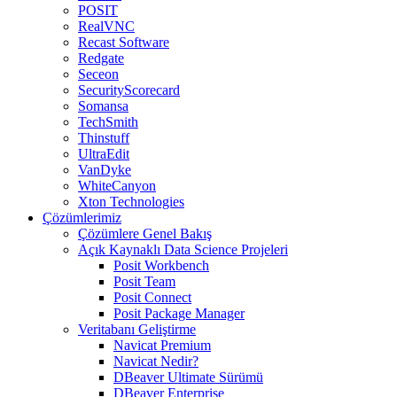
POSIT
RealVNC
Recast Software
Redgate
Seceon
SecurityScorecard
Somansa
TechSmith
Thinstuff
UltraEdit
VanDyke
WhiteCanyon
Xton Technologies
Çözümlerimiz
Çözümlere Genel Bakış
Açık Kaynaklı Data Science Projeleri
Posit Workbench
Posit Team
Posit Connect
Posit Package Manager
Veritabanı Geliştirme
Navicat Premium
Navicat Nedir?
DBeaver Ultimate Sürümü
DBeaver Enterprise