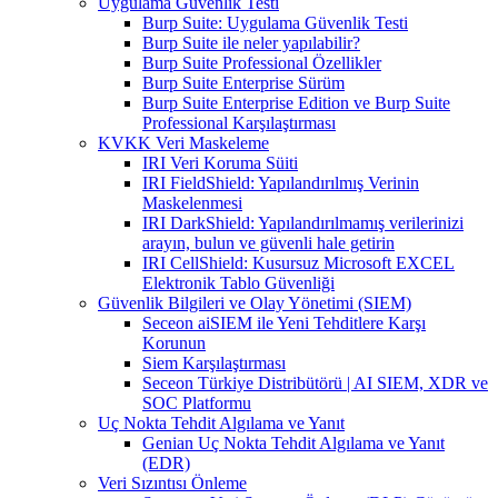
Uygulama Güvenlik Testi
Burp Suite: Uygulama Güvenlik Testi
Burp Suite ile neler yapılabilir?
Burp Suite Professional Özellikler
Burp Suite Enterprise Sürüm
Burp Suite Enterprise Edition ve Burp Suite
Professional Karşılaştırması
KVKK Veri Maskeleme
IRI Veri Koruma Süiti
IRI FieldShield: Yapılandırılmış Verinin
Maskelenmesi
IRI DarkShield: Yapılandırılmamış verilerinizi
arayın, bulun ve güvenli hale getirin
IRI CellShield: Kusursuz Microsoft EXCEL
Elektronik Tablo Güvenliği
Güvenlik Bilgileri ve Olay Yönetimi (SIEM)
Seceon aiSIEM ile Yeni Tehditlere Karşı
Korunun
Siem Karşılaştırması
Seceon Türkiye Distribütörü | AI SIEM, XDR ve
SOC Platformu
Uç Nokta Tehdit Algılama ve Yanıt
Genian Uç Nokta Tehdit Algılama ve Yanıt
(EDR)
Veri Sızıntısı Önleme