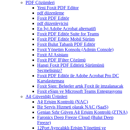
PDF Çözümleri
Yeni Foxit PDF Editor
pdf düzenleme
Foxit PDF Editör
pdf düzenleyicisi
En İyi Adobe Acrobat alternatifi
Foxit PDF Editör Suite for Teams
Foxit PDF Editör Mobil Sürüm
Foxit Bulut Tabanlı PDF Editör
Foxit Yönetim Konsolu (Admin Console)
Foxit AI Asistanı
Foxit PDF IFilter Çözümü
Hangi Foxit PDF Editörü Sürümünü
Seçmelisiniz?
Foxit PDF Editör ile Adobe Acrobat Pro DC
Karşılaştırması
Foxit Sign: Belgeler artık Foxit ile imzalanacak
Foxit eSign ve Microsoft Teams Entegrasyonu
Ağ Güvenliği Ürünleri
Ağ Erişim Kontrolü (NAC)
Bir Servis Hizmeti olarak NAC (SaaS)
Genian Sıfır Güven Ağ Erişim Kontrolü (ZTNA)
Faronics Deep Freeze Cloud (Bulut Deep
Freeze)
12Port Ayrıcalıklı Erişim Yönetimi ve