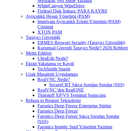
Sertifikalı Veri Silme Yazılımı
WhiteCanyon WipeDrive
Fiziksel Disk İmhası: PARA KAYBI!
Ayrıcalıklı Hesap Yönetimi (PAM)
Imprivata Ayrıcalıklı Erişim Yönetimi (PAM)
Çözümü
XTON PAM
Tarayıcı Güvenliği
ERMES Browser Security (Tarayıcı Güvenliği)
Kurumsal Güvenli Tarayıcı Nedir? 2026 Rehberi
Metin Editörü
UltraEdit Nedir?
Ekran Yakalama ve Kaydı
TechSmith Snagit
Uzak Masaüstü Uygulaması
RealVNC Nedir?
SecureCRT Sıkça Sorulan Sorular (SSS)
RealVNC’den RealONE
Thinstuff XP/VS Terminal Sunucusu
Reboot to Restore Teknolojisi
Faronics Deep Freeze Enterprise Sürüm
Faronics Deep Freeze
Faronics Deep Freeze Sıkça Sorulan Sorular
(SSS)
Faronics Insight: Sınıf Yönetimi Yazılımı