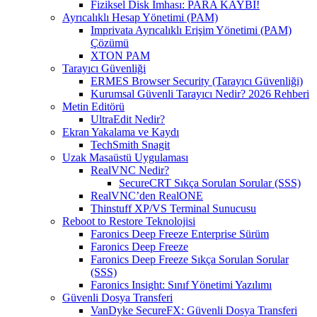
Fiziksel Disk İmhası: PARA KAYBI!
Ayrıcalıklı Hesap Yönetimi (PAM)
Imprivata Ayrıcalıklı Erişim Yönetimi (PAM)
Çözümü
XTON PAM
Tarayıcı Güvenliği
ERMES Browser Security (Tarayıcı Güvenliği)
Kurumsal Güvenli Tarayıcı Nedir? 2026 Rehberi
Metin Editörü
UltraEdit Nedir?
Ekran Yakalama ve Kaydı
TechSmith Snagit
Uzak Masaüstü Uygulaması
RealVNC Nedir?
SecureCRT Sıkça Sorulan Sorular (SSS)
RealVNC’den RealONE
Thinstuff XP/VS Terminal Sunucusu
Reboot to Restore Teknolojisi
Faronics Deep Freeze Enterprise Sürüm
Faronics Deep Freeze
Faronics Deep Freeze Sıkça Sorulan Sorular
(SSS)
Faronics Insight: Sınıf Yönetimi Yazılımı
Güvenli Dosya Transferi
VanDyke SecureFX: Güvenli Dosya Transferi