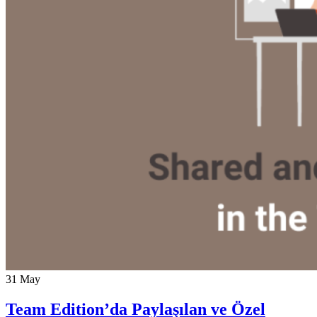
31
May
Team Edition’da Paylaşılan ve Özel