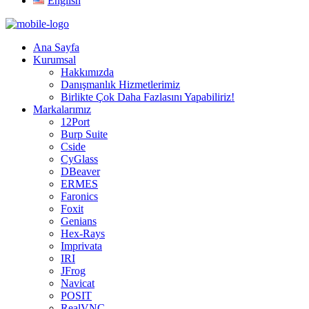
English
Ana Sayfa
Kurumsal
Hakkımızda
Danışmanlık Hizmetlerimiz
Birlikte Çok Daha Fazlasını Yapabiliriz!
Markalarımız
12Port
Burp Suite
Cside
CyGlass
DBeaver
ERMES
Faronics
Foxit
Genians
Hex-Rays
Imprivata
IRI
JFrog
Navicat
POSIT
RealVNC