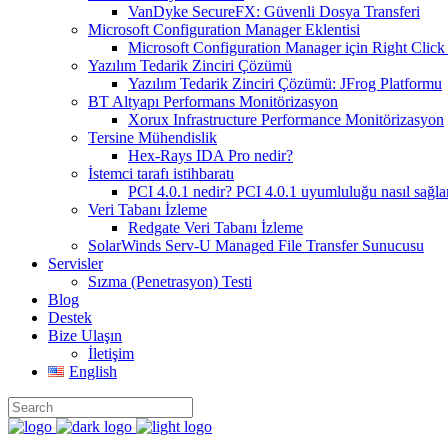
VanDyke SecureFX: Güvenli Dosya Transferi
Microsoft Configuration Manager Eklentisi
Microsoft Configuration Manager için Right Click 
Yazılım Tedarik Zinciri Çözümü
Yazılım Tedarik Zinciri Çözümü: JFrog Platformu
BT Altyapı Performans Monitörizasyon
Xorux Infrastructure Performance Monitörizasyon
Tersine Mühendislik
Hex-Rays IDA Pro nedir?
İstemci tarafı istihbaratı
PCI 4.0.1 nedir? PCI 4.0.1 uyumluluğu nasıl sağla
Veri Tabanı İzleme
Redgate Veri Tabanı İzleme
SolarWinds Serv-U Managed File Transfer Sunucusu
Servisler
Sızma (Penetrasyon) Testi
Blog
Destek
Bize Ulaşın
İletişim
English