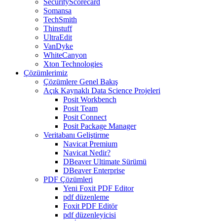
SecurityScorecard
Somansa
TechSmith
Thinstuff
UltraEdit
VanDyke
WhiteCanyon
Xton Technologies
Çözümlerimiz
Çözümlere Genel Bakış
Açık Kaynaklı Data Science Projeleri
Posit Workbench
Posit Team
Posit Connect
Posit Package Manager
Veritabanı Geliştirme
Navicat Premium
Navicat Nedir?
DBeaver Ultimate Sürümü
DBeaver Enterprise
PDF Çözümleri
Yeni Foxit PDF Editor
pdf düzenleme
Foxit PDF Editör
pdf düzenleyicisi