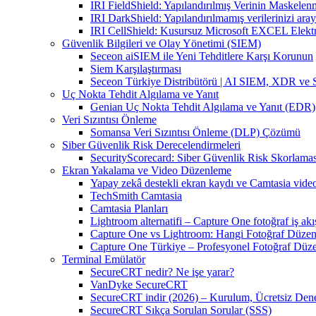
IRI FieldShield: Yapılandırılmış Verinin Maskelen
IRI DarkShield: Yapılandırılmamış verilerinizi aray
IRI CellShield: Kusursuz Microsoft EXCEL Elekt
Güvenlik Bilgileri ve Olay Yönetimi (SIEM)
Seceon aiSIEM ile Yeni Tehditlere Karşı Korunun
Siem Karşılaştırması
Seceon Türkiye Distribütörü | AI SIEM, XDR ve
Uç Nokta Tehdit Algılama ve Yanıt
Genian Uç Nokta Tehdit Algılama ve Yanıt (EDR)
Veri Sızıntısı Önleme
Somansa Veri Sızıntısı Önleme (DLP) Çözümü
Siber Güvenlik Risk Derecelendirmeleri
SecurityScorecard: Siber Güvenlik Risk Skorlamas
Ekran Yakalama ve Video Düzenleme
Yapay zekâ destekli ekran kaydı ve Camtasia vid
TechSmith Camtasia
Camtasia Planları
Lightroom alternatifi – Capture One fotoğraf iş akı
Capture One vs Lightroom: Hangi Fotoğraf Düzen
Capture One Türkiye – Profesyonel Fotoğraf Düz
Terminal Emülatör
SecureCRT nedir? Ne işe yarar?
VanDyke SecureCRT
SecureCRT indir (2026) – Kurulum, Ücretsiz Denem
SecureCRT Sıkça Sorulan Sorular (SSS)