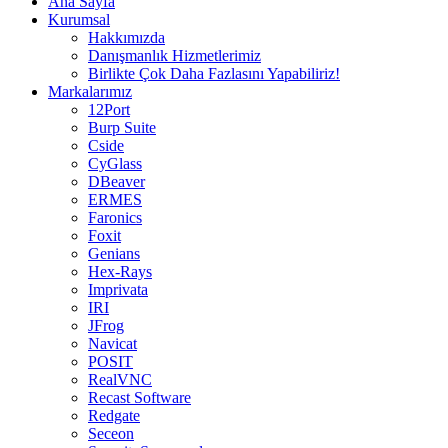
Ana Sayfa
Kurumsal
Hakkımızda
Danışmanlık Hizmetlerimiz
Birlikte Çok Daha Fazlasını Yapabiliriz!
Markalarımız
12Port
Burp Suite
Cside
CyGlass
DBeaver
ERMES
Faronics
Foxit
Genians
Hex-Rays
Imprivata
IRI
JFrog
Navicat
POSIT
RealVNC
Recast Software
Redgate
Seceon