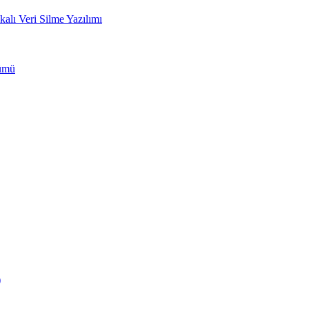
ı Veri Silme Yazılımı
zümü
)