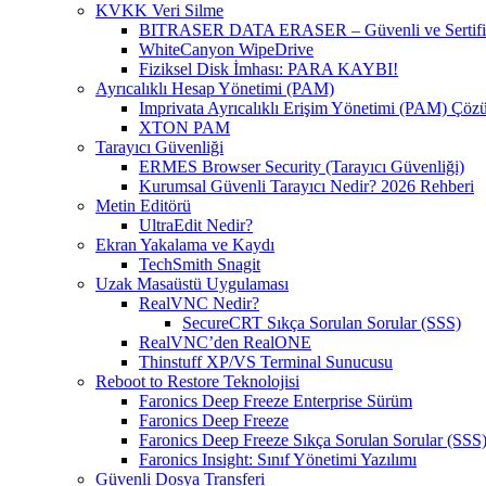
KVKK Veri Silme
BITRASER DATA ERASER – Güvenli ve Sertifikal
WhiteCanyon WipeDrive
Fiziksel Disk İmhası: PARA KAYBI!
Ayrıcalıklı Hesap Yönetimi (PAM)
Imprivata Ayrıcalıklı Erişim Yönetimi (PAM) Çö
XTON PAM
Tarayıcı Güvenliği
ERMES Browser Security (Tarayıcı Güvenliği)
Kurumsal Güvenli Tarayıcı Nedir? 2026 Rehberi
Metin Editörü
UltraEdit Nedir?
Ekran Yakalama ve Kaydı
TechSmith Snagit
Uzak Masaüstü Uygulaması
RealVNC Nedir?
SecureCRT Sıkça Sorulan Sorular (SSS)
RealVNC’den RealONE
Thinstuff XP/VS Terminal Sunucusu
Reboot to Restore Teknolojisi
Faronics Deep Freeze Enterprise Sürüm
Faronics Deep Freeze
Faronics Deep Freeze Sıkça Sorulan Sorular (SSS
Faronics Insight: Sınıf Yönetimi Yazılımı
Güvenli Dosya Transferi