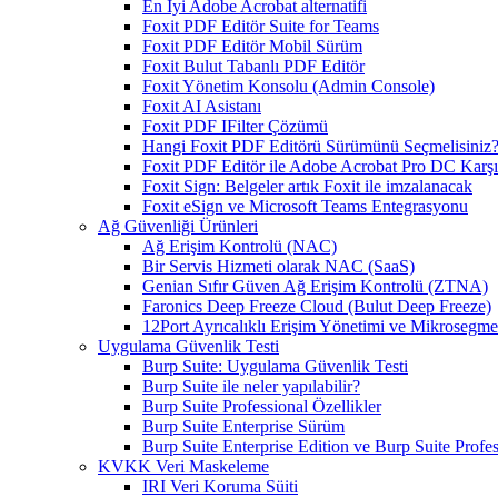
En İyi Adobe Acrobat alternatifi
Foxit PDF Editör Suite for Teams
Foxit PDF Editör Mobil Sürüm
Foxit Bulut Tabanlı PDF Editör
Foxit Yönetim Konsolu (Admin Console)
Foxit AI Asistanı
Foxit PDF IFilter Çözümü
Hangi Foxit PDF Editörü Sürümünü Seçmelisiniz
Foxit PDF Editör ile Adobe Acrobat Pro DC Karşıl
Foxit Sign: Belgeler artık Foxit ile imzalanacak
Foxit eSign ve Microsoft Teams Entegrasyonu
Ağ Güvenliği Ürünleri
Ağ Erişim Kontrolü (NAC)
Bir Servis Hizmeti olarak NAC (SaaS)
Genian Sıfır Güven Ağ Erişim Kontrolü (ZTNA)
Faronics Deep Freeze Cloud (Bulut Deep Freeze)
12Port Ayrıcalıklı Erişim Yönetimi ve Mikrosegm
Uygulama Güvenlik Testi
Burp Suite: Uygulama Güvenlik Testi
Burp Suite ile neler yapılabilir?
Burp Suite Professional Özellikler
Burp Suite Enterprise Sürüm
Burp Suite Enterprise Edition ve Burp Suite Profes
KVKK Veri Maskeleme
IRI Veri Koruma Süiti