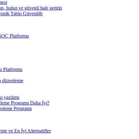
mesi
ın, bulun ve güvenli hale getirin
ronik Tablo Güvenliği
 SOC Platformu
ı Platformu
eo düzenleme
şı yazılımı
leme Programı Daha İyi?
enleme Programı
e ve En İyi Alternatifler