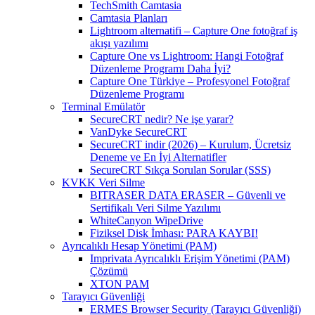
TechSmith Camtasia
Camtasia Planları
Lightroom alternatifi – Capture One fotoğraf iş
akışı yazılımı
Capture One vs Lightroom: Hangi Fotoğraf
Düzenleme Programı Daha İyi?
Capture One Türkiye – Profesyonel Fotoğraf
Düzenleme Programı
Terminal Emülatör
SecureCRT nedir? Ne işe yarar?
VanDyke SecureCRT
SecureCRT indir (2026) – Kurulum, Ücretsiz
Deneme ve En İyi Alternatifler
SecureCRT Sıkça Sorulan Sorular (SSS)
KVKK Veri Silme
BITRASER DATA ERASER – Güvenli ve
Sertifikalı Veri Silme Yazılımı
WhiteCanyon WipeDrive
Fiziksel Disk İmhası: PARA KAYBI!
Ayrıcalıklı Hesap Yönetimi (PAM)
Imprivata Ayrıcalıklı Erişim Yönetimi (PAM)
Çözümü
XTON PAM
Tarayıcı Güvenliği
ERMES Browser Security (Tarayıcı Güvenliği)