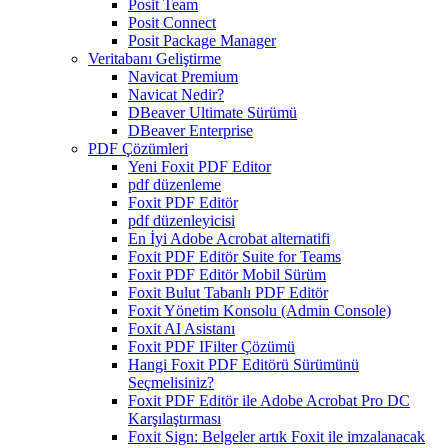
Posit Team
Posit Connect
Posit Package Manager
Veritabanı Geliştirme
Navicat Premium
Navicat Nedir?
DBeaver Ultimate Sürümü
DBeaver Enterprise
PDF Çözümleri
Yeni Foxit PDF Editor
pdf düzenleme
Foxit PDF Editör
pdf düzenleyicisi
En İyi Adobe Acrobat alternatifi
Foxit PDF Editör Suite for Teams
Foxit PDF Editör Mobil Sürüm
Foxit Bulut Tabanlı PDF Editör
Foxit Yönetim Konsolu (Admin Console)
Foxit AI Asistanı
Foxit PDF IFilter Çözümü
Hangi Foxit PDF Editörü Sürümünü
Seçmelisiniz?
Foxit PDF Editör ile Adobe Acrobat Pro DC
Karşılaştırması
Foxit Sign: Belgeler artık Foxit ile imzalanacak