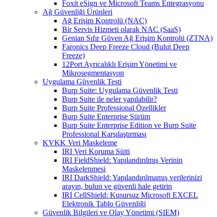
Foxit eSign ve Microsoft Teams Entegrasyonu
Ağ Güvenliği Ürünleri
Ağ Erişim Kontrolü (NAC)
Bir Servis Hizmeti olarak NAC (SaaS)
Genian Sıfır Güven Ağ Erişim Kontrolü (ZTNA)
Faronics Deep Freeze Cloud (Bulut Deep
Freeze)
12Port Ayrıcalıklı Erişim Yönetimi ve
Mikrosegmentasyon
Uygulama Güvenlik Testi
Burp Suite: Uygulama Güvenlik Testi
Burp Suite ile neler yapılabilir?
Burp Suite Professional Özellikler
Burp Suite Enterprise Sürüm
Burp Suite Enterprise Edition ve Burp Suite
Professional Karşılaştırması
KVKK Veri Maskeleme
IRI Veri Koruma Süiti
IRI FieldShield: Yapılandırılmış Verinin
Maskelenmesi
IRI DarkShield: Yapılandırılmamış verilerinizi
arayın, bulun ve güvenli hale getirin
IRI CellShield: Kusursuz Microsoft EXCEL
Elektronik Tablo Güvenliği
Güvenlik Bilgileri ve Olay Yönetimi (SIEM)