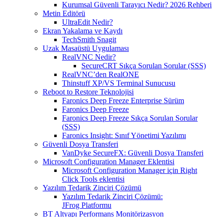
Kurumsal Güvenli Tarayıcı Nedir? 2026 Rehberi
Metin Editörü
UltraEdit Nedir?
Ekran Yakalama ve Kaydı
TechSmith Snagit
Uzak Masaüstü Uygulaması
RealVNC Nedir?
SecureCRT Sıkça Sorulan Sorular (SSS)
RealVNC’den RealONE
Thinstuff XP/VS Terminal Sunucusu
Reboot to Restore Teknolojisi
Faronics Deep Freeze Enterprise Sürüm
Faronics Deep Freeze
Faronics Deep Freeze Sıkça Sorulan Sorular
(SSS)
Faronics Insight: Sınıf Yönetimi Yazılımı
Güvenli Dosya Transferi
VanDyke SecureFX: Güvenli Dosya Transferi
Microsoft Configuration Manager Eklentisi
Microsoft Configuration Manager için Right
Click Tools eklentisi
Yazılım Tedarik Zinciri Çözümü
Yazılım Tedarik Zinciri Çözümü:
JFrog Platformu
BT Altyapı Performans Monitörizasyon