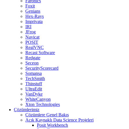
Faronics
Foxit
Genians
Hex-Rays
Imprivata
IRI
JFrog
Navicat
POSIT
RealVNC
Recast Software
Redgate
Seceon
SecurityScorecard
Somansa
TechSmith
Thinstuff
UltraEdit
VanDyke
WhiteCanyon
Xton Technologies
Çözümlerimiz
Çözümlere Genel Bakış
Açık Kaynaklı Data Science Projeleri
Posit Workbench