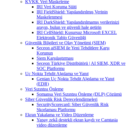
KVKK Veri Maskeleme
IRI Veri Koruma Süiti
IRI FieldShield: Yapılandırılmış Verinin
Maskelenmesi
IRI DarkShield: Yapılandırılmamış verilerinizi
arayın, bulun ve güvenli hale getirin
IRI CellShield: Kusursuz Microsoft EXCEL
Elektronik Tablo Güvenliği
Güvenlik Bilgileri ve Olay Yönetimi (SIEM)
Seceon aiSIEM ile Yeni Tehditlere Karşı
Korunun
Siem Karşılaştırması
Seceon Türkiye Distribütörü | AI SIEM, XDR ve
SOC Platformu
Uç Nokta Tehdit Algılama ve Yanıt
Genian Uç Nokta Tehdit Algılama ve Yanıt
(EDR)
Veri Sızıntısı Önleme
Somansa Veri Sızıntısı Önleme (DLP) Çözümü
Siber Güvenlik Risk Derecelendirmeleri
SecurityScorecard: Siber Güvenlik Risk
Skorlaması Platformu
Ekran Yakalama ve Video Düzenleme
Yapay zekâ destekli ekran kaydı ve Camtasia
video düzenleme