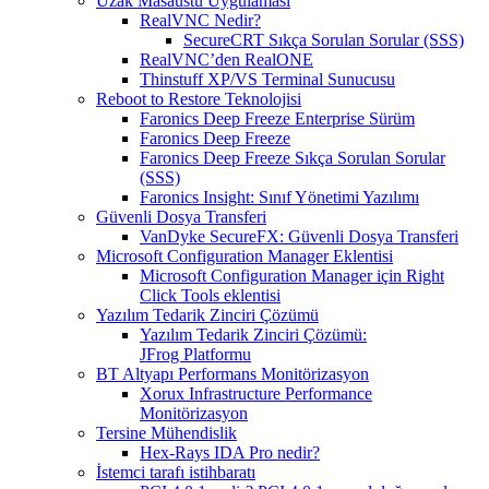
Uzak Masaüstü Uygulaması
RealVNC Nedir?
SecureCRT Sıkça Sorulan Sorular (SSS)
RealVNC’den RealONE
Thinstuff XP/VS Terminal Sunucusu
Reboot to Restore Teknolojisi
Faronics Deep Freeze Enterprise Sürüm
Faronics Deep Freeze
Faronics Deep Freeze Sıkça Sorulan Sorular
(SSS)
Faronics Insight: Sınıf Yönetimi Yazılımı
Güvenli Dosya Transferi
VanDyke SecureFX: Güvenli Dosya Transferi
Microsoft Configuration Manager Eklentisi
Microsoft Configuration Manager için Right
Click Tools eklentisi
Yazılım Tedarik Zinciri Çözümü
Yazılım Tedarik Zinciri Çözümü:
JFrog Platformu
BT Altyapı Performans Monitörizasyon
Xorux Infrastructure Performance
Monitörizasyon
Tersine Mühendislik
Hex-Rays IDA Pro nedir?
İstemci tarafı istihbaratı