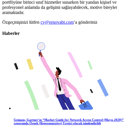
portföyüne birinci sınıf hizmetler sunarken bir yandan kişisel ve
profesyonel anlamda da gelişimi sağlayabilecek, motive bireyler
aramaktadır.
Özgeçmişinizi lütfen
cv@renovabt.com
‘a gönderiniz
Haberler
Genians, Gartner’ın “Market Guide for Network Access Control (Mayıs 2020)”
raporunda Örnek (Representative) Üretici olarak isimlendirildi