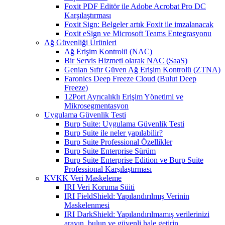
Foxit PDF Editör ile Adobe Acrobat Pro DC
Karşılaştırması
Foxit Sign: Belgeler artık Foxit ile imzalanacak
Foxit eSign ve Microsoft Teams Entegrasyonu
Ağ Güvenliği Ürünleri
Ağ Erişim Kontrolü (NAC)
Bir Servis Hizmeti olarak NAC (SaaS)
Genian Sıfır Güven Ağ Erişim Kontrolü (ZTNA)
Faronics Deep Freeze Cloud (Bulut Deep
Freeze)
12Port Ayrıcalıklı Erişim Yönetimi ve
Mikrosegmentasyon
Uygulama Güvenlik Testi
Burp Suite: Uygulama Güvenlik Testi
Burp Suite ile neler yapılabilir?
Burp Suite Professional Özellikler
Burp Suite Enterprise Sürüm
Burp Suite Enterprise Edition ve Burp Suite
Professional Karşılaştırması
KVKK Veri Maskeleme
IRI Veri Koruma Süiti
IRI FieldShield: Yapılandırılmış Verinin
Maskelenmesi
IRI DarkShield: Yapılandırılmamış verilerinizi
arayın, bulun ve güvenli hale getirin