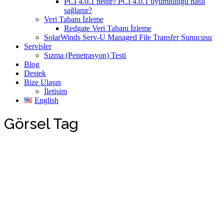
PCI 4.0.1 nedir? PCI 4.0.1 uyumluluğu nasıl
sağlanır?
Veri Tabanı İzleme
Redgate Veri Tabanı İzleme
SolarWinds Serv-U Managed File Transfer Sunucusu
Servisler
Sızma (Penetrasyon) Testi
Blog
Destek
Bize Ulaşın
İletişim
English
Görsel Tag