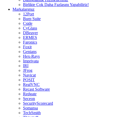
Birlikte Çok Daha Fazlasını Yapabiliriz!
Markalarımız
12Port
Burp Suite
Cside
CyGlass
DBeaver
ERMES
Faronics
Foxit
Genians
Hex-Rays
Imprivata
IRI
JFrog
Navicat
POSIT
RealVNC
Recast Software
Redgate
Seceon
SecurityScorecard
Somansa
TechSmith