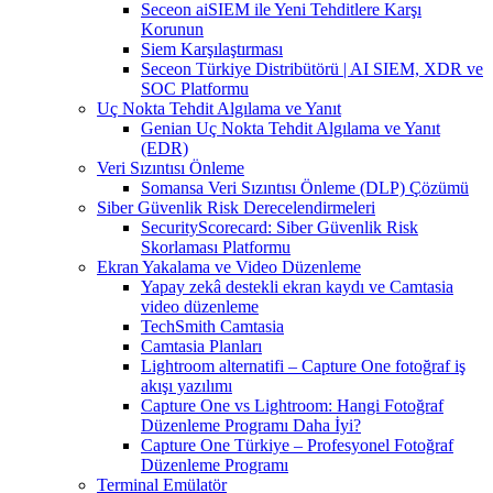
Seceon aiSIEM ile Yeni Tehditlere Karşı
Korunun
Siem Karşılaştırması
Seceon Türkiye Distribütörü | AI SIEM, XDR ve
SOC Platformu
Uç Nokta Tehdit Algılama ve Yanıt
Genian Uç Nokta Tehdit Algılama ve Yanıt
(EDR)
Veri Sızıntısı Önleme
Somansa Veri Sızıntısı Önleme (DLP) Çözümü
Siber Güvenlik Risk Derecelendirmeleri
SecurityScorecard: Siber Güvenlik Risk
Skorlaması Platformu
Ekran Yakalama ve Video Düzenleme
Yapay zekâ destekli ekran kaydı ve Camtasia
video düzenleme
TechSmith Camtasia
Camtasia Planları
Lightroom alternatifi – Capture One fotoğraf iş
akışı yazılımı
Capture One vs Lightroom: Hangi Fotoğraf
Düzenleme Programı Daha İyi?
Capture One Türkiye – Profesyonel Fotoğraf
Düzenleme Programı
Terminal Emülatör