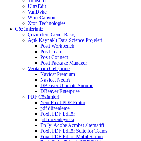
Thinstuff
UltraEdit
VanDyke
WhiteCanyon
Xton Technologies
Çözümlerimiz
Çözümlere Genel Bakış
Açık Kaynaklı Data Science Projeleri
Posit Workbench
Posit Team
Posit Connect
Posit Package Manager
Veritabanı Geliştirme
Navicat Premium
Navicat Nedir?
DBeaver Ultimate Sürümü
DBeaver Enterprise
PDF Çözümleri
Yeni Foxit PDF Editor
pdf düzenleme
Foxit PDF Editör
pdf düzenleyicisi
En İyi Adobe Acrobat alternatifi
Foxit PDF Editör Suite for Teams
Foxit PDF Editör Mobil Sürüm