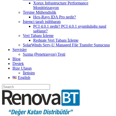
Xorux Infrastructure Performance
Monitörizasyon
Tersine Mühendislik
Hex-Rays IDA Pro nedir?
İstemci tarafı istihbaratı
PCI 4.0.1 nedir? PCI 4.0.1 uyumluluğu nasıl
sağlanır?
Veri Tabanı İzleme
Redgate Veri Tabanı İzleme
SolarWinds Serv-U Managed File Transfer Sunucusu
Servisler
Sızma (Penetrasyon) Testi
Blog
Destek
Bize Ulaşın
İletişim
English