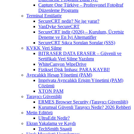
Capture One Türkiye – Profesyonel Fotoğraf
Düzenleme Programı
Terminal Emülatör
SecureCRT nedir? Ne işe yarar?
VanDyke SecureCRT
SecureCRT indir (2026) – Kurulum, Ücretsiz
Deneme ve En İyi Alternatifler
SecureCRT Sıkça Sorulan Sorular (SSS)
KVKK Veri Silme
BITRASER DATA ERASER – Güvenli ve
Sertifikalı Veri Silme Yazılımı
WhiteCanyon WipeDrive
Fiziksel Disk İmhası: PARA KAYBI!
Ayrıcalıklı Hesap Yönetimi (PAM)
Imprivata Ayrıcalıklı Erişim Yönetimi (PAM)
Çözümü
XTON PAM
Tarayıcı Güvenliği
ERMES Browser Security (Tarayıcı Güvenliği)
Kurumsal Güvenli Tarayıcı Nedir? 2026 Rehberi
Metin Editörü
UltraEdit Nedir?
Ekran Yakalama ve Kaydı
TechSmith Snagit