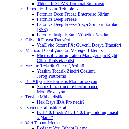
Thinstuff XP/VS Terminal Sunucusu
Reboot to Restore Teknolojisi
Faronics Deep Freeze Enterprise Sürüm
Faronics Deep Freeze
Faronics Deep Freeze Sıkça Sorulan Sorular
(SSS)
Faronics Insight: Sınıf Yönetimi Yazılımı
Güvenli Dosya Transferi
VanDyke SecureFX: Güvenli Dosya Transferi
Microsoft Configuration Manager Eklentisi
Microsoft Configuration Manager için Right
Click Tools eklentisi
Yazılım Tedarik Zinciri Çözümü
Yazılım Tedarik Zinciri Çözümü:
JFrog Platformu
BT Altyapı Performans Monitörizasyon
Xorux Infrastructure Performance
Monitörizasyon
Tersine Mühendislik
Hex-Rays IDA Pro nedir?
İstemci tarafı istihbaratı
PCI 4.0.1 nedir? PCI 4.0.1 uyumluluğu nasıl
sağlanır?
Veri Tabanı İzleme
Redgate Veri Tabanı İzleme