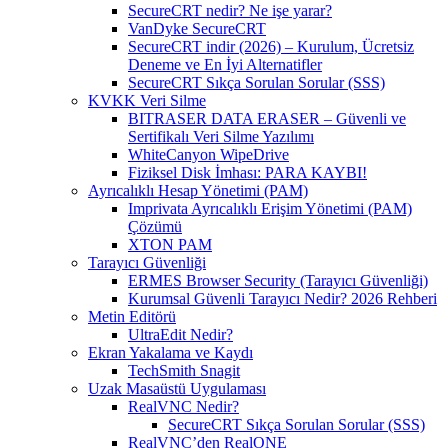
SecureCRT nedir? Ne işe yarar?
VanDyke SecureCRT
SecureCRT indir (2026) – Kurulum, Ücretsiz
Deneme ve En İyi Alternatifler
SecureCRT Sıkça Sorulan Sorular (SSS)
KVKK Veri Silme
BITRASER DATA ERASER – Güvenli ve
Sertifikalı Veri Silme Yazılımı
WhiteCanyon WipeDrive
Fiziksel Disk İmhası: PARA KAYBI!
Ayrıcalıklı Hesap Yönetimi (PAM)
Imprivata Ayrıcalıklı Erişim Yönetimi (PAM)
Çözümü
XTON PAM
Tarayıcı Güvenliği
ERMES Browser Security (Tarayıcı Güvenliği)
Kurumsal Güvenli Tarayıcı Nedir? 2026 Rehberi
Metin Editörü
UltraEdit Nedir?
Ekran Yakalama ve Kaydı
TechSmith Snagit
Uzak Masaüstü Uygulaması
RealVNC Nedir?
SecureCRT Sıkça Sorulan Sorular (SSS)
RealVNC’den RealONE