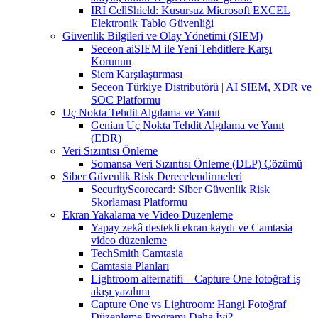
IRI CellShield: Kusursuz Microsoft EXCEL
Elektronik Tablo Güvenliği
Güvenlik Bilgileri ve Olay Yönetimi (SIEM)
Seceon aiSIEM ile Yeni Tehditlere Karşı
Korunun
Siem Karşılaştırması
Seceon Türkiye Distribütörü | AI SIEM, XDR ve
SOC Platformu
Uç Nokta Tehdit Algılama ve Yanıt
Genian Uç Nokta Tehdit Algılama ve Yanıt
(EDR)
Veri Sızıntısı Önleme
Somansa Veri Sızıntısı Önleme (DLP) Çözümü
Siber Güvenlik Risk Derecelendirmeleri
SecurityScorecard: Siber Güvenlik Risk
Skorlaması Platformu
Ekran Yakalama ve Video Düzenleme
Yapay zekâ destekli ekran kaydı ve Camtasia
video düzenleme
TechSmith Camtasia
Camtasia Planları
Lightroom alternatifi – Capture One fotoğraf iş
akışı yazılımı
Capture One vs Lightroom: Hangi Fotoğraf
Düzenleme Programı Daha İyi?