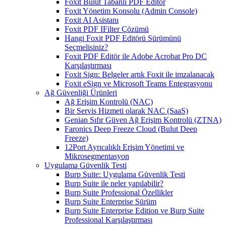
Foxit Bulut Tabanlı PDF Editör
Foxit Yönetim Konsolu (Admin Console)
Foxit AI Asistanı
Foxit PDF IFilter Çözümü
Hangi Foxit PDF Editörü Sürümünü
Seçmelisiniz?
Foxit PDF Editör ile Adobe Acrobat Pro DC
Karşılaştırması
Foxit Sign: Belgeler artık Foxit ile imzalanacak
Foxit eSign ve Microsoft Teams Entegrasyonu
Ağ Güvenliği Ürünleri
Ağ Erişim Kontrolü (NAC)
Bir Servis Hizmeti olarak NAC (SaaS)
Genian Sıfır Güven Ağ Erişim Kontrolü (ZTNA)
Faronics Deep Freeze Cloud (Bulut Deep
Freeze)
12Port Ayrıcalıklı Erişim Yönetimi ve
Mikrosegmentasyon
Uygulama Güvenlik Testi
Burp Suite: Uygulama Güvenlik Testi
Burp Suite ile neler yapılabilir?
Burp Suite Professional Özellikler
Burp Suite Enterprise Sürüm
Burp Suite Enterprise Edition ve Burp Suite
Professional Karşılaştırması