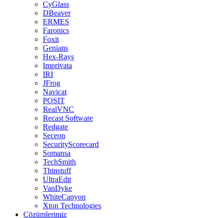
CyGlass
DBeaver
ERMES
Faronics
Foxit
Genians
Hex-Rays
Imprivata
IRI
JFrog
Navicat
POSIT
RealVNC
Recast Software
Redgate
Seceon
SecurityScorecard
Somansa
TechSmith
Thinstuff
UltraEdit
VanDyke
WhiteCanyon
Xton Technologies
Çözümlerimiz