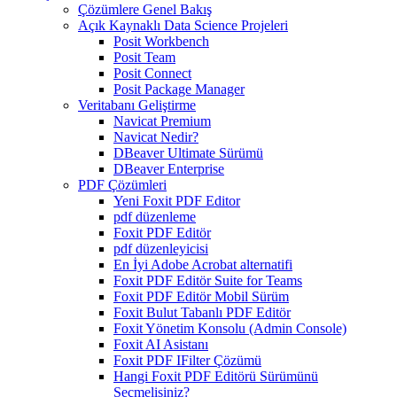
Çözümlere Genel Bakış
Açık Kaynaklı Data Science Projeleri
Posit Workbench
Posit Team
Posit Connect
Posit Package Manager
Veritabanı Geliştirme
Navicat Premium
Navicat Nedir?
DBeaver Ultimate Sürümü
DBeaver Enterprise
PDF Çözümleri
Yeni Foxit PDF Editor
pdf düzenleme
Foxit PDF Editör
pdf düzenleyicisi
En İyi Adobe Acrobat alternatifi
Foxit PDF Editör Suite for Teams
Foxit PDF Editör Mobil Sürüm
Foxit Bulut Tabanlı PDF Editör
Foxit Yönetim Konsolu (Admin Console)
Foxit AI Asistanı
Foxit PDF IFilter Çözümü
Hangi Foxit PDF Editörü Sürümünü
Seçmelisiniz?