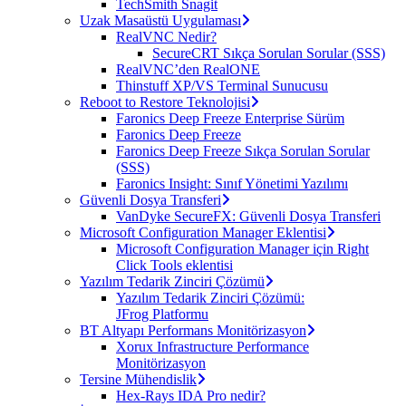
TechSmith Snagit
Uzak Masaüstü Uygulaması
RealVNC Nedir?
SecureCRT Sıkça Sorulan Sorular (SSS)
RealVNC’den RealONE
Thinstuff XP/VS Terminal Sunucusu
Reboot to Restore Teknolojisi
Faronics Deep Freeze Enterprise Sürüm
Faronics Deep Freeze
Faronics Deep Freeze Sıkça Sorulan Sorular
(SSS)
Faronics Insight: Sınıf Yönetimi Yazılımı
Güvenli Dosya Transferi
VanDyke SecureFX: Güvenli Dosya Transferi
Microsoft Configuration Manager Eklentisi
Microsoft Configuration Manager için Right
Click Tools eklentisi
Yazılım Tedarik Zinciri Çözümü
Yazılım Tedarik Zinciri Çözümü:
JFrog Platformu
BT Altyapı Performans Monitörizasyon
Xorux Infrastructure Performance
Monitörizasyon
Tersine Mühendislik
Hex-Rays IDA Pro nedir?