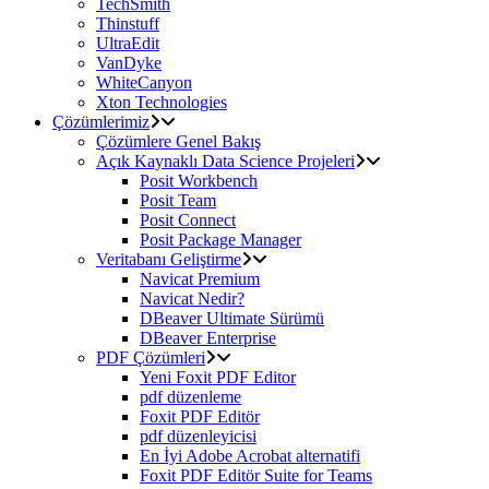
TechSmith
Thinstuff
UltraEdit
VanDyke
WhiteCanyon
Xton Technologies
Çözümlerimiz
Çözümlere Genel Bakış
Açık Kaynaklı Data Science Projeleri
Posit Workbench
Posit Team
Posit Connect
Posit Package Manager
Veritabanı Geliştirme
Navicat Premium
Navicat Nedir?
DBeaver Ultimate Sürümü
DBeaver Enterprise
PDF Çözümleri
Yeni Foxit PDF Editor
pdf düzenleme
Foxit PDF Editör
pdf düzenleyicisi
En İyi Adobe Acrobat alternatifi
Foxit PDF Editör Suite for Teams