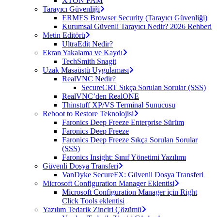
XTON PAM
Tarayıcı Güvenliği
ERMES Browser Security (Tarayıcı Güvenliği)
Kurumsal Güvenli Tarayıcı Nedir? 2026 Rehberi
Metin Editörü
UltraEdit Nedir?
Ekran Yakalama ve Kaydı
TechSmith Snagit
Uzak Masaüstü Uygulaması
RealVNC Nedir?
SecureCRT Sıkça Sorulan Sorular (SSS)
RealVNC’den RealONE
Thinstuff XP/VS Terminal Sunucusu
Reboot to Restore Teknolojisi
Faronics Deep Freeze Enterprise Sürüm
Faronics Deep Freeze
Faronics Deep Freeze Sıkça Sorulan Sorular
(SSS)
Faronics Insight: Sınıf Yönetimi Yazılımı
Güvenli Dosya Transferi
VanDyke SecureFX: Güvenli Dosya Transferi
Microsoft Configuration Manager Eklentisi
Microsoft Configuration Manager için Right
Click Tools eklentisi
Yazılım Tedarik Zinciri Çözümü