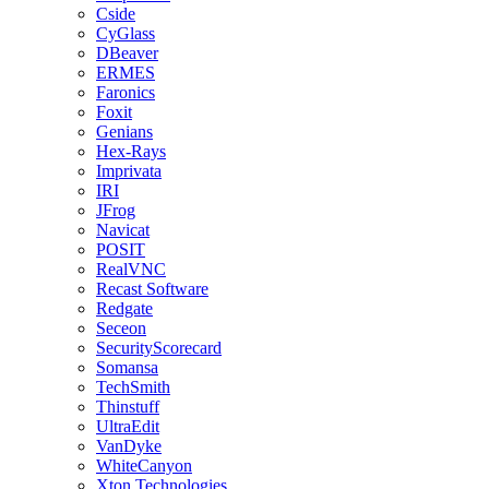
Cside
CyGlass
DBeaver
ERMES
Faronics
Foxit
Genians
Hex-Rays
Imprivata
IRI
JFrog
Navicat
POSIT
RealVNC
Recast Software
Redgate
Seceon
SecurityScorecard
Somansa
TechSmith
Thinstuff
UltraEdit
VanDyke
WhiteCanyon
Xton Technologies