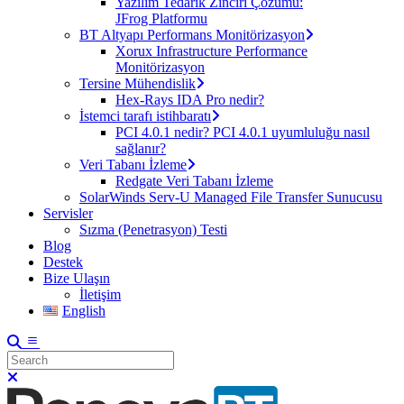
Yazılım Tedarik Zinciri Çözümü:
JFrog Platformu
BT Altyapı Performans Monitörizasyon
Xorux Infrastructure Performance
Monitörizasyon
Tersine Mühendislik
Hex-Rays IDA Pro nedir?
İstemci tarafı istihbaratı
PCI 4.0.1 nedir? PCI 4.0.1 uyumluluğu nasıl
sağlanır?
Veri Tabanı İzleme
Redgate Veri Tabanı İzleme
SolarWinds Serv-U Managed File Transfer Sunucusu
Servisler
Sızma (Penetrasyon) Testi
Blog
Destek
Bize Ulaşın
İletişim
English