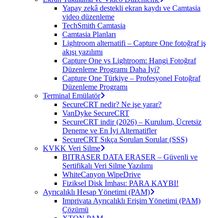
Yapay zekâ destekli ekran kaydı ve Camtasia
video düzenleme
TechSmith Camtasia
Camtasia Planları
Lightroom alternatifi – Capture One fotoğraf iş
akışı yazılımı
Capture One vs Lightroom: Hangi Fotoğraf
Düzenleme Programı Daha İyi?
Capture One Türkiye – Profesyonel Fotoğraf
Düzenleme Programı
Terminal Emülatör
SecureCRT nedir? Ne işe yarar?
VanDyke SecureCRT
SecureCRT indir (2026) – Kurulum, Ücretsiz
Deneme ve En İyi Alternatifler
SecureCRT Sıkça Sorulan Sorular (SSS)
KVKK Veri Silme
BITRASER DATA ERASER – Güvenli ve
Sertifikalı Veri Silme Yazılımı
WhiteCanyon WipeDrive
Fiziksel Disk İmhası: PARA KAYBI!
Ayrıcalıklı Hesap Yönetimi (PAM)
Imprivata Ayrıcalıklı Erişim Yönetimi (PAM)
Çözümü