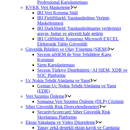
Professional Karşılaştırması
KVKK Veri Maskeleme
IRI Veri Koruma Süiti
IRI FieldShield: Yapılandırılmış Verinin
Maskelenmesi
IRI DarkShield: Yapılandırılmamış verilerinizi
arayın, bulun ve güvenli hale getirin
IRI CellShield: Kusursuz Microsoft EXCEL
Elektronik Tablo Güvenliği
Güvenlik Bilgileri ve Olay Yönetimi (SIEM)
Seceon aiSIEM ile Yeni Tehditlere Karşı
Korunun
Siem Karşılaştırması
Seceon Türkiye Distribütörü | AI SIEM, XDR ve
SOC Platformu
Uç Nokta Tehdit Algılama ve Yanıt
Genian Uç Nokta Tehdit Algılama ve Yanıt
(EDR)
Veri Sızıntısı Önleme
Somansa Veri Sızıntısı Önleme (DLP) Çözümü
Siber Güvenlik Risk Derecelendirmeleri
SecurityScorecard: Siber Güvenlik Risk
Skorlaması Platformu
Ekran Yakalama ve Video Düzenleme
Yapay zekâ destekli ekran kaydı ve Camtasia