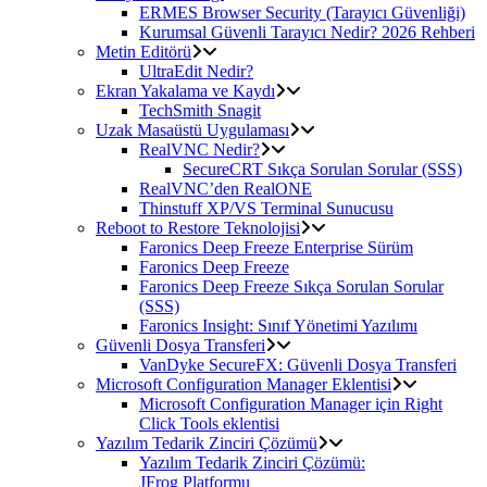
ERMES Browser Security (Tarayıcı Güvenliği)
Kurumsal Güvenli Tarayıcı Nedir? 2026 Rehberi
Metin Editörü
UltraEdit Nedir?
Ekran Yakalama ve Kaydı
TechSmith Snagit
Uzak Masaüstü Uygulaması
RealVNC Nedir?
SecureCRT Sıkça Sorulan Sorular (SSS)
RealVNC’den RealONE
Thinstuff XP/VS Terminal Sunucusu
Reboot to Restore Teknolojisi
Faronics Deep Freeze Enterprise Sürüm
Faronics Deep Freeze
Faronics Deep Freeze Sıkça Sorulan Sorular
(SSS)
Faronics Insight: Sınıf Yönetimi Yazılımı
Güvenli Dosya Transferi
VanDyke SecureFX: Güvenli Dosya Transferi
Microsoft Configuration Manager Eklentisi
Microsoft Configuration Manager için Right
Click Tools eklentisi
Yazılım Tedarik Zinciri Çözümü
Yazılım Tedarik Zinciri Çözümü:
JFrog Platformu