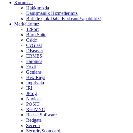
Kurumsal
Hakkımızda
Danışmanlık Hizmetlerimiz
Birlikte Çok Daha Fazlasını Yapabiliriz!
Markalarımız
12Port
Burp Suite
Cside
CyGlass
DBeaver
ERMES
Faronics
Foxit
Genians
Hex-Rays
Imprivata
IRI
JFrog
Navicat
POSIT
RealVNC
Recast Software
Redgate
Seceon
SecurityScorecard