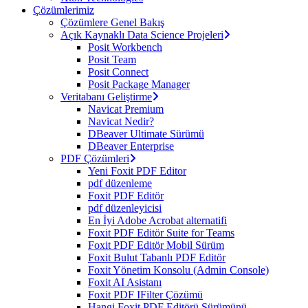
Çözümlerimiz
Çözümlere Genel Bakış
Açık Kaynaklı Data Science Projeleri
Posit Workbench
Posit Team
Posit Connect
Posit Package Manager
Veritabanı Geliştirme
Navicat Premium
Navicat Nedir?
DBeaver Ultimate Sürümü
DBeaver Enterprise
PDF Çözümleri
Yeni Foxit PDF Editor
pdf düzenleme
Foxit PDF Editör
pdf düzenleyicisi
En İyi Adobe Acrobat alternatifi
Foxit PDF Editör Suite for Teams
Foxit PDF Editör Mobil Sürüm
Foxit Bulut Tabanlı PDF Editör
Foxit Yönetim Konsolu (Admin Console)
Foxit AI Asistanı
Foxit PDF IFilter Çözümü
Hangi Foxit PDF Editörü Sürümünü