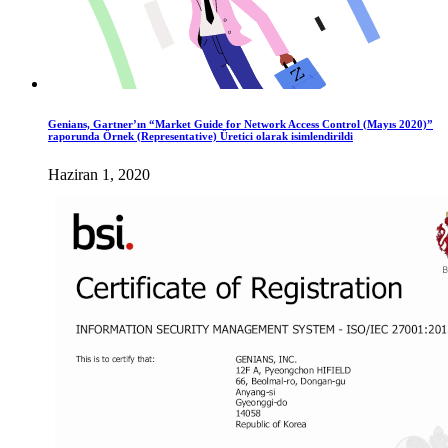
Genians, Gartner’ın “Market Guide for Network Access Control (Mayıs 2020)”
raporunda Örnek (Representative) Üretici olarak isimlendirildi
Haziran 1, 2020