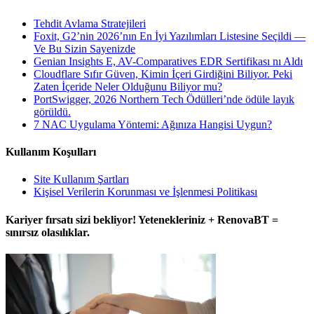
Tehdit Avlama Stratejileri
Foxit, G2’nin 2026’nın En İyi Yazılımları Listesine Seçildi —
Ve Bu Sizin Sayenizde
Genian Insights E, AV-Comparatives EDR Sertifikası nı Aldı
Cloudflare Sıfır Güven, Kimin İçeri Girdiğini Biliyor. Peki
Zaten İçeride Neler Olduğunu Biliyor mu?
PortSwigger, 2026 Northern Tech Ödülleri’nde ödüle layık
görüldü.
7 NAC Uygulama Yöntemi: Ağınıza Hangisi Uygun?
Kullanım Koşulları
Site Kullanım Şartları
Kişisel Verilerin Korunması ve İşlenmesi Politikası
Kariyer fırsatı sizi bekliyor! Yetenekleriniz + RenovaBT =
sınırsız olasılıklar.