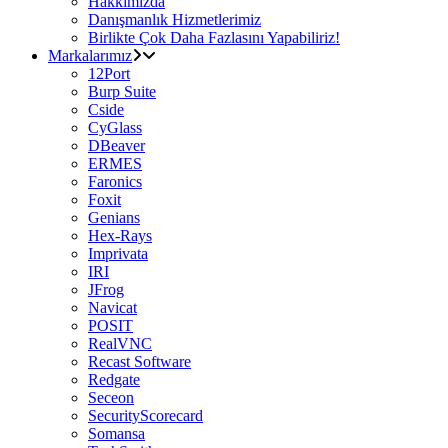
Hakkımızda
Danışmanlık Hizmetlerimiz
Birlikte Çok Daha Fazlasını Yapabiliriz!
Markalarımız
12Port
Burp Suite
Cside
CyGlass
DBeaver
ERMES
Faronics
Foxit
Genians
Hex-Rays
Imprivata
IRI
JFrog
Navicat
POSIT
RealVNC
Recast Software
Redgate
Seceon
SecurityScorecard
Somansa