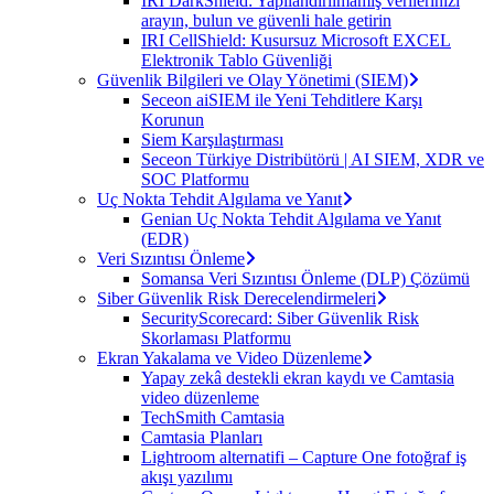
IRI DarkShield: Yapılandırılmamış verilerinizi
arayın, bulun ve güvenli hale getirin
IRI CellShield: Kusursuz Microsoft EXCEL
Elektronik Tablo Güvenliği
Güvenlik Bilgileri ve Olay Yönetimi (SIEM)
Seceon aiSIEM ile Yeni Tehditlere Karşı
Korunun
Siem Karşılaştırması
Seceon Türkiye Distribütörü | AI SIEM, XDR ve
SOC Platformu
Uç Nokta Tehdit Algılama ve Yanıt
Genian Uç Nokta Tehdit Algılama ve Yanıt
(EDR)
Veri Sızıntısı Önleme
Somansa Veri Sızıntısı Önleme (DLP) Çözümü
Siber Güvenlik Risk Derecelendirmeleri
SecurityScorecard: Siber Güvenlik Risk
Skorlaması Platformu
Ekran Yakalama ve Video Düzenleme
Yapay zekâ destekli ekran kaydı ve Camtasia
video düzenleme
TechSmith Camtasia
Camtasia Planları
Lightroom alternatifi – Capture One fotoğraf iş
akışı yazılımı