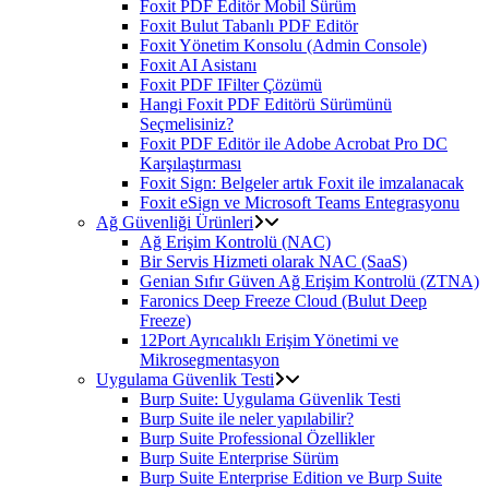
Foxit PDF Editör Mobil Sürüm
Foxit Bulut Tabanlı PDF Editör
Foxit Yönetim Konsolu (Admin Console)
Foxit AI Asistanı
Foxit PDF IFilter Çözümü
Hangi Foxit PDF Editörü Sürümünü
Seçmelisiniz?
Foxit PDF Editör ile Adobe Acrobat Pro DC
Karşılaştırması
Foxit Sign: Belgeler artık Foxit ile imzalanacak
Foxit eSign ve Microsoft Teams Entegrasyonu
Ağ Güvenliği Ürünleri
Ağ Erişim Kontrolü (NAC)
Bir Servis Hizmeti olarak NAC (SaaS)
Genian Sıfır Güven Ağ Erişim Kontrolü (ZTNA)
Faronics Deep Freeze Cloud (Bulut Deep
Freeze)
12Port Ayrıcalıklı Erişim Yönetimi ve
Mikrosegmentasyon
Uygulama Güvenlik Testi
Burp Suite: Uygulama Güvenlik Testi
Burp Suite ile neler yapılabilir?
Burp Suite Professional Özellikler
Burp Suite Enterprise Sürüm
Burp Suite Enterprise Edition ve Burp Suite