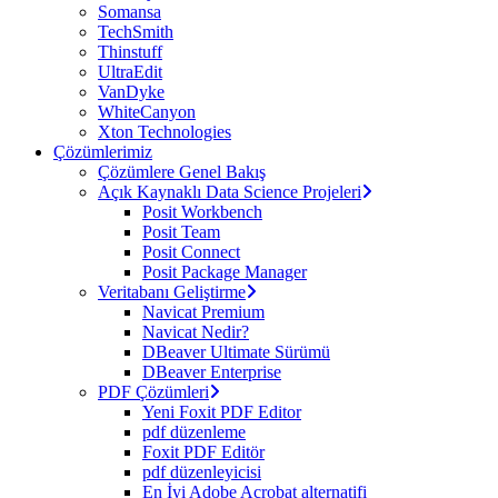
Somansa
TechSmith
Thinstuff
UltraEdit
VanDyke
WhiteCanyon
Xton Technologies
Çözümlerimiz
Çözümlere Genel Bakış
Açık Kaynaklı Data Science Projeleri
Posit Workbench
Posit Team
Posit Connect
Posit Package Manager
Veritabanı Geliştirme
Navicat Premium
Navicat Nedir?
DBeaver Ultimate Sürümü
DBeaver Enterprise
PDF Çözümleri
Yeni Foxit PDF Editor
pdf düzenleme
Foxit PDF Editör
pdf düzenleyicisi
En İyi Adobe Acrobat alternatifi