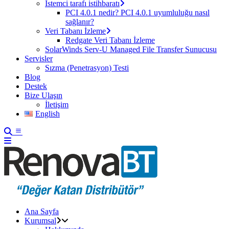
İstemci tarafı istihbaratı
PCI 4.0.1 nedir? PCI 4.0.1 uyumluluğu nasıl
sağlanır?
Veri Tabanı İzleme
Redgate Veri Tabanı İzleme
SolarWinds Serv-U Managed File Transfer Sunucusu
Servisler
Sızma (Penetrasyon) Testi
Blog
Destek
Bize Ulaşın
İletişim
English
Ana Sayfa
Kurumsal