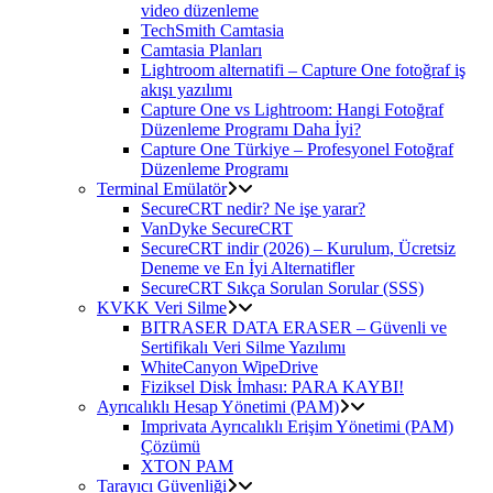
video düzenleme
TechSmith Camtasia
Camtasia Planları
Lightroom alternatifi – Capture One fotoğraf iş
akışı yazılımı
Capture One vs Lightroom: Hangi Fotoğraf
Düzenleme Programı Daha İyi?
Capture One Türkiye – Profesyonel Fotoğraf
Düzenleme Programı
Terminal Emülatör
SecureCRT nedir? Ne işe yarar?
VanDyke SecureCRT
SecureCRT indir (2026) – Kurulum, Ücretsiz
Deneme ve En İyi Alternatifler
SecureCRT Sıkça Sorulan Sorular (SSS)
KVKK Veri Silme
BITRASER DATA ERASER – Güvenli ve
Sertifikalı Veri Silme Yazılımı
WhiteCanyon WipeDrive
Fiziksel Disk İmhası: PARA KAYBI!
Ayrıcalıklı Hesap Yönetimi (PAM)
Imprivata Ayrıcalıklı Erişim Yönetimi (PAM)
Çözümü
XTON PAM
Tarayıcı Güvenliği