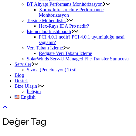
BT Altyapı Performans Monitörizasyon
Xorux Infrastructure Performance
Monitörizasyon
Tersine Mühendislik
Hex-Rays IDA Pro nedir?
İstemci tarafı istihbaratı
PCI 4.0.1 nedir? PCI 4.0.1 uyumluluğu nasıl
sağlanır?
Veri Tabanı İzleme
Redgate Veri Tabanı İzleme
SolarWinds Serv-U Managed File Transfer Sunucusu
Servisler
Sızma (Penetrasyon) Testi
Blog
Destek
Bize Ulaşın
İletişim
English
Değer Tag