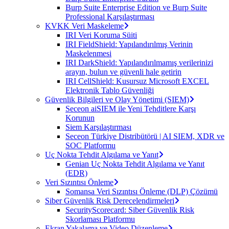
Burp Suite Enterprise Edition ve Burp Suite
Professional Karşılaştırması
KVKK Veri Maskeleme
IRI Veri Koruma Süiti
IRI FieldShield: Yapılandırılmış Verinin
Maskelenmesi
IRI DarkShield: Yapılandırılmamış verilerinizi
arayın, bulun ve güvenli hale getirin
IRI CellShield: Kusursuz Microsoft EXCEL
Elektronik Tablo Güvenliği
Güvenlik Bilgileri ve Olay Yönetimi (SIEM)
Seceon aiSIEM ile Yeni Tehditlere Karşı
Korunun
Siem Karşılaştırması
Seceon Türkiye Distribütörü | AI SIEM, XDR ve
SOC Platformu
Uç Nokta Tehdit Algılama ve Yanıt
Genian Uç Nokta Tehdit Algılama ve Yanıt
(EDR)
Veri Sızıntısı Önleme
Somansa Veri Sızıntısı Önleme (DLP) Çözümü
Siber Güvenlik Risk Derecelendirmeleri
SecurityScorecard: Siber Güvenlik Risk
Skorlaması Platformu
Ekran Yakalama ve Video Düzenleme