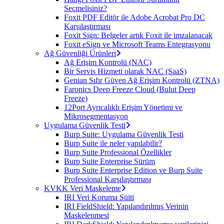
Seçmelisiniz?
Foxit PDF Editör ile Adobe Acrobat Pro DC
Karşılaştırması
Foxit Sign: Belgeler artık Foxit ile imzalanacak
Foxit eSign ve Microsoft Teams Entegrasyonu
Ağ Güvenliği Ürünleri
Ağ Erişim Kontrolü (NAC)
Bir Servis Hizmeti olarak NAC (SaaS)
Genian Sıfır Güven Ağ Erişim Kontrolü (ZTNA)
Faronics Deep Freeze Cloud (Bulut Deep
Freeze)
12Port Ayrıcalıklı Erişim Yönetimi ve
Mikrosegmentasyon
Uygulama Güvenlik Testi
Burp Suite: Uygulama Güvenlik Testi
Burp Suite ile neler yapılabilir?
Burp Suite Professional Özellikler
Burp Suite Enterprise Sürüm
Burp Suite Enterprise Edition ve Burp Suite
Professional Karşılaştırması
KVKK Veri Maskeleme
IRI Veri Koruma Süiti
IRI FieldShield: Yapılandırılmış Verinin
Maskelenmesi