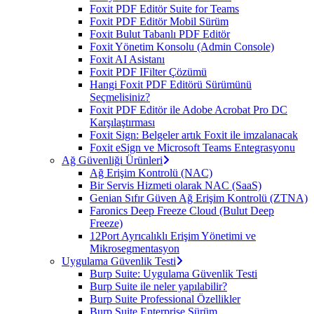
Foxit PDF Editör Suite for Teams
Foxit PDF Editör Mobil Sürüm
Foxit Bulut Tabanlı PDF Editör
Foxit Yönetim Konsolu (Admin Console)
Foxit AI Asistanı
Foxit PDF IFilter Çözümü
Hangi Foxit PDF Editörü Sürümünü
Seçmelisiniz?
Foxit PDF Editör ile Adobe Acrobat Pro DC
Karşılaştırması
Foxit Sign: Belgeler artık Foxit ile imzalanacak
Foxit eSign ve Microsoft Teams Entegrasyonu
Ağ Güvenliği Ürünleri
Ağ Erişim Kontrolü (NAC)
Bir Servis Hizmeti olarak NAC (SaaS)
Genian Sıfır Güven Ağ Erişim Kontrolü (ZTNA)
Faronics Deep Freeze Cloud (Bulut Deep
Freeze)
12Port Ayrıcalıklı Erişim Yönetimi ve
Mikrosegmentasyon
Uygulama Güvenlik Testi
Burp Suite: Uygulama Güvenlik Testi
Burp Suite ile neler yapılabilir?
Burp Suite Professional Özellikler
Burp Suite Enterprise Sürüm