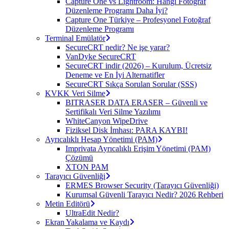
Capture One vs Lightroom: Hangi Fotoğraf
Düzenleme Programı Daha İyi?
Capture One Türkiye – Profesyonel Fotoğraf
Düzenleme Programı
Terminal Emülatör
SecureCRT nedir? Ne işe yarar?
VanDyke SecureCRT
SecureCRT indir (2026) – Kurulum, Ücretsiz
Deneme ve En İyi Alternatifler
SecureCRT Sıkça Sorulan Sorular (SSS)
KVKK Veri Silme
BITRASER DATA ERASER – Güvenli ve
Sertifikalı Veri Silme Yazılımı
WhiteCanyon WipeDrive
Fiziksel Disk İmhası: PARA KAYBI!
Ayrıcalıklı Hesap Yönetimi (PAM)
Imprivata Ayrıcalıklı Erişim Yönetimi (PAM)
Çözümü
XTON PAM
Tarayıcı Güvenliği
ERMES Browser Security (Tarayıcı Güvenliği)
Kurumsal Güvenli Tarayıcı Nedir? 2026 Rehberi
Metin Editörü
UltraEdit Nedir?
Ekran Yakalama ve Kaydı