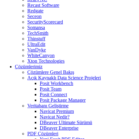
Recast Software
Redgate
Seceon
SecurityScorecard
Somansa
TechSmith
Thinstuff
UltraEdit
VanDyke
WhiteCanyon
Xton Technologies
Çözümlerimiz
Çözümlere Genel Bakış
Açık Kaynaklı Data Science Projeleri
Posit Workbench
Posit Team
Posit Connect
Posit Package Manager
Veritabanı Geliştirme
Navicat Premium
Navicat Nedir?
DBeaver Ultimate Sürümü
DBeaver Enterprise
PDF Çözümleri