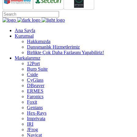
Ana Sayfa
Kurumsal
Hakkımızda
Danışmanlık Hizmetlerimiz
Birlikte Çok Daha Fazlasını Yapabiliriz!
Markalarımız
12Port
Burp Suite
Cside
CyGlass
DBeaver
ERMES
Faronics
Foxit
Genians
Hex-Rays
Imprivata
IRI
JFrog
Navicat