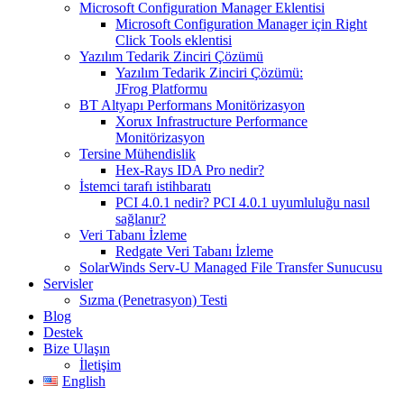
Microsoft Configuration Manager Eklentisi
Microsoft Configuration Manager için Right
Click Tools eklentisi
Yazılım Tedarik Zinciri Çözümü
Yazılım Tedarik Zinciri Çözümü:
JFrog Platformu
BT Altyapı Performans Monitörizasyon
Xorux Infrastructure Performance
Monitörizasyon
Tersine Mühendislik
Hex-Rays IDA Pro nedir?
İstemci tarafı istihbaratı
PCI 4.0.1 nedir? PCI 4.0.1 uyumluluğu nasıl
sağlanır?
Veri Tabanı İzleme
Redgate Veri Tabanı İzleme
SolarWinds Serv-U Managed File Transfer Sunucusu
Servisler
Sızma (Penetrasyon) Testi
Blog
Destek
Bize Ulaşın
İletişim
English