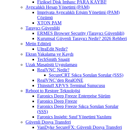
Fiziksel Disk İmhası: PARA KAYBI!
Ayrıcalıklı Hesap Yönetimi (PAM)
Imprivata Ayrıcalıklı Erişim Yönetimi (PAM)
Çözümü
XTON PAM
Tarayıcı Güvenliği
ERMES Browser Security (Tarayıcı Güvenliği)
Kurumsal Güvenli Tarayıcı Nedir? 2026 Rehberi
Metin Editörü
UltraEdit Nedir?
Ekran Yakalama ve Kaydı
TechSmith Snagit
Uzak Masaüstü Uygulaması
RealVNC Nedir?
SecureCRT Sıkça Sorulan Sorular (SSS)
RealVNC’den RealONE
Thinstuff XP/VS Terminal Sunucusu
Reboot to Restore Teknolojisi
Faronics Deep Freeze Enterprise Sürüm
Faronics Deep Freeze
Faronics Deep Freeze Sıkça Sorulan Sorular
(SSS)
Faronics Insight: Sınıf Yönetimi Yazılımı
Güvenli Dosya Transferi
VanDyke SecureFX: Güvenli Dosya Transferi