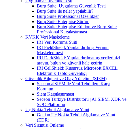
Uygulama Güvenlik Testi
Burp Suite: Uygulama Güvenlik Testi
Burp Suite ile neler yapılabilir?
Burp Suite Professional Özellikler
Burp Suite Enterprise Sürüm
Burp Suite Enterprise Edition ve Burp Suite
Professional Karşılaştırması
KVKK Veri Maskeleme
IRI Veri Koruma Süiti
IRI FieldShield: Yapılandırılmış Verinin
Maskelenmesi
IRI DarkShield: Yapılandırılmamış verilerinizi
arayın, bulun ve güvenli hale getirin
IRI CellShield: Kusursuz Microsoft EXCEL
Elektronik Tablo Güvenliği
Güvenlik Bilgileri ve Olay Yönetimi (SIEM)
Seceon aiSIEM ile Yeni Tehditlere Karşı
Korunun
Siem Karşılaştırması
Seceon Türkiye Distribütörü | AI SIEM, XDR ve
SOC Platformu
Uç Nokta Tehdit Algılama ve Yanıt
Genian Uç Nokta Tehdit Algılama ve Yanıt
(EDR)
Veri Sızıntısı Önleme