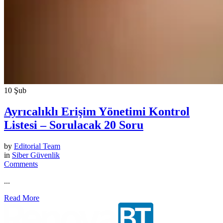
10
Şub
Ayrıcalıklı Erişim Yönetimi Kontrol
Listesi – Sorulacak 20 Soru
by
Editorial Team
in
Siber Güvenlik
Comments
...
Read More