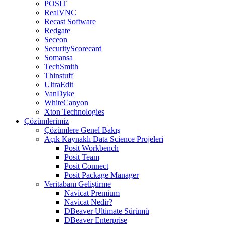
POSIT
RealVNC
Recast Software
Redgate
Seceon
SecurityScorecard
Somansa
TechSmith
Thinstuff
UltraEdit
VanDyke
WhiteCanyon
Xton Technologies
Çözümlerimiz
Çözümlere Genel Bakış
Açık Kaynaklı Data Science Projeleri
Posit Workbench
Posit Team
Posit Connect
Posit Package Manager
Veritabanı Geliştirme
Navicat Premium
Navicat Nedir?
DBeaver Ultimate Sürümü
DBeaver Enterprise