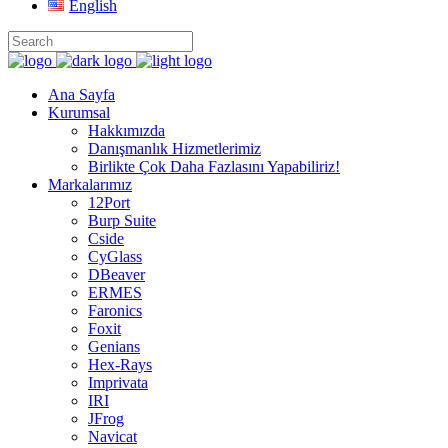
English
Ana Sayfa
Kurumsal
Hakkımızda
Danışmanlık Hizmetlerimiz
Birlikte Çok Daha Fazlasını Yapabiliriz!
Markalarımız
12Port
Burp Suite
Cside
CyGlass
DBeaver
ERMES
Faronics
Foxit
Genians
Hex-Rays
Imprivata
IRI
JFrog
Navicat