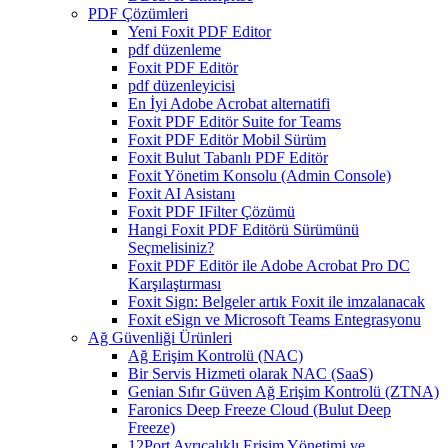
PDF Çözümleri
Yeni Foxit PDF Editor
pdf düzenleme
Foxit PDF Editör
pdf düzenleyicisi
En İyi Adobe Acrobat alternatifi
Foxit PDF Editör Suite for Teams
Foxit PDF Editör Mobil Sürüm
Foxit Bulut Tabanlı PDF Editör
Foxit Yönetim Konsolu (Admin Console)
Foxit AI Asistanı
Foxit PDF IFilter Çözümü
Hangi Foxit PDF Editörü Sürümünü
Seçmelisiniz?
Foxit PDF Editör ile Adobe Acrobat Pro DC
Karşılaştırması
Foxit Sign: Belgeler artık Foxit ile imzalanacak
Foxit eSign ve Microsoft Teams Entegrasyonu
Ağ Güvenliği Ürünleri
Ağ Erişim Kontrolü (NAC)
Bir Servis Hizmeti olarak NAC (SaaS)
Genian Sıfır Güven Ağ Erişim Kontrolü (ZTNA)
Faronics Deep Freeze Cloud (Bulut Deep
Freeze)
12Port Ayrıcalıklı Erişim Yönetimi ve