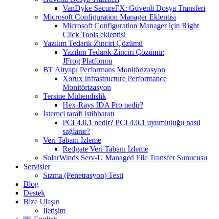
VanDyke SecureFX: Güvenli Dosya Transferi
Microsoft Configuration Manager Eklentisi
Microsoft Configuration Manager için Right
Click Tools eklentisi
Yazılım Tedarik Zinciri Çözümü
Yazılım Tedarik Zinciri Çözümü:
JFrog Platformu
BT Altyapı Performans Monitörizasyon
Xorux Infrastructure Performance
Monitörizasyon
Tersine Mühendislik
Hex-Rays IDA Pro nedir?
İstemci tarafı istihbaratı
PCI 4.0.1 nedir? PCI 4.0.1 uyumluluğu nasıl
sağlanır?
Veri Tabanı İzleme
Redgate Veri Tabanı İzleme
SolarWinds Serv-U Managed File Transfer Sunucusu
Servisler
Sızma (Penetrasyon) Testi
Blog
Destek
Bize Ulaşın
İletişim