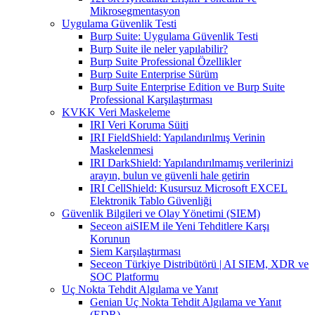
Mikrosegmentasyon
Uygulama Güvenlik Testi
Burp Suite: Uygulama Güvenlik Testi
Burp Suite ile neler yapılabilir?
Burp Suite Professional Özellikler
Burp Suite Enterprise Sürüm
Burp Suite Enterprise Edition ve Burp Suite
Professional Karşılaştırması
KVKK Veri Maskeleme
IRI Veri Koruma Süiti
IRI FieldShield: Yapılandırılmış Verinin
Maskelenmesi
IRI DarkShield: Yapılandırılmamış verilerinizi
arayın, bulun ve güvenli hale getirin
IRI CellShield: Kusursuz Microsoft EXCEL
Elektronik Tablo Güvenliği
Güvenlik Bilgileri ve Olay Yönetimi (SIEM)
Seceon aiSIEM ile Yeni Tehditlere Karşı
Korunun
Siem Karşılaştırması
Seceon Türkiye Distribütörü | AI SIEM, XDR ve
SOC Platformu
Uç Nokta Tehdit Algılama ve Yanıt
Genian Uç Nokta Tehdit Algılama ve Yanıt
(EDR)