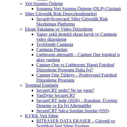
Veri Sızıntısı Önleme
Somansa Veri Sızıntısı Önleme (DLP) Çözümü
Siber Güvenlik Risk Derecelendirmeleri
SecurityScorecard: Siber Güvenlik Risk
Skorlaması Platformu
Ekran Yakalama ve Video Düzenleme
Yapay zekâ destekli ekran kaydı ve Camtasia
video düzenleme
TechSmith Camtasia
Camtasia Planları
Lightroom alternatifi – Capture One fotoğraf iş
akışı yazılımı
Capture One vs Lightroom: Hangi Fotoğraf
Düzenleme Programı Daha İyi?
Capture One Türkiye – Profesyonel Fotoğraf
Düzenleme Programı
Terminal Emülatör
SecureCRT nedir? Ne işe yarar?
VanDyke SecureCRT
SecureCRT indir (2026) – Kurulum, Ücretsiz
Deneme ve En İyi Alternatifler
SecureCRT Sıkça Sorulan Sorular (SSS)
KVKK Veri Silme
BITRASER DATA ERASER – Güvenli ve
Sertifikalı Veri Silme Yazılımı