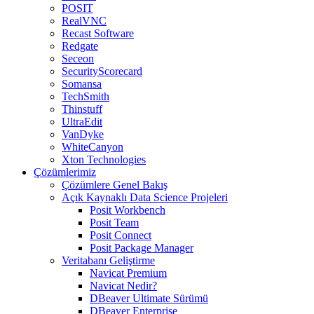
POSIT
RealVNC
Recast Software
Redgate
Seceon
SecurityScorecard
Somansa
TechSmith
Thinstuff
UltraEdit
VanDyke
WhiteCanyon
Xton Technologies
Çözümlerimiz
Çözümlere Genel Bakış
Açık Kaynaklı Data Science Projeleri
Posit Workbench
Posit Team
Posit Connect
Posit Package Manager
Veritabanı Geliştirme
Navicat Premium
Navicat Nedir?
DBeaver Ultimate Sürümü
DBeaver Enterprise