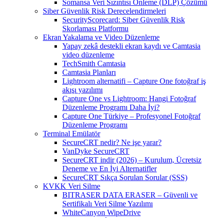
Somansa Veri Sızıntısı Önleme (DLP) Çözümü
Siber Güvenlik Risk Derecelendirmeleri
SecurityScorecard: Siber Güvenlik Risk
Skorlaması Platformu
Ekran Yakalama ve Video Düzenleme
Yapay zekâ destekli ekran kaydı ve Camtasia
video düzenleme
TechSmith Camtasia
Camtasia Planları
Lightroom alternatifi – Capture One fotoğraf iş
akışı yazılımı
Capture One vs Lightroom: Hangi Fotoğraf
Düzenleme Programı Daha İyi?
Capture One Türkiye – Profesyonel Fotoğraf
Düzenleme Programı
Terminal Emülatör
SecureCRT nedir? Ne işe yarar?
VanDyke SecureCRT
SecureCRT indir (2026) – Kurulum, Ücretsiz
Deneme ve En İyi Alternatifler
SecureCRT Sıkça Sorulan Sorular (SSS)
KVKK Veri Silme
BITRASER DATA ERASER – Güvenli ve
Sertifikalı Veri Silme Yazılımı
WhiteCanyon WipeDrive