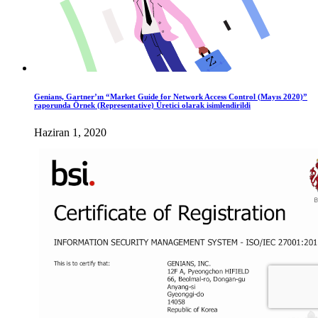
Genians, Gartner’ın “Market Guide for Network Access Control (Mayıs 2020)”
raporunda Örnek (Representative) Üretici olarak isimlendirildi
Haziran 1, 2020