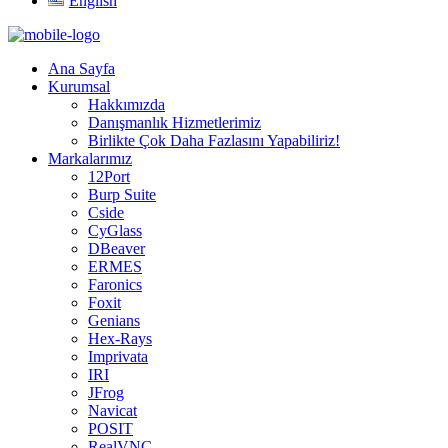
English
Ana Sayfa
Kurumsal
Hakkımızda
Danışmanlık Hizmetlerimiz
Birlikte Çok Daha Fazlasını Yapabiliriz!
Markalarımız
12Port
Burp Suite
Cside
CyGlass
DBeaver
ERMES
Faronics
Foxit
Genians
Hex-Rays
Imprivata
IRI
JFrog
Navicat
POSIT
RealVNC