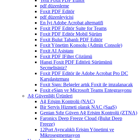
Yeni Foxit PDF Editor
pdf düzenleme
Foxit PDF Editör
pdf düzenleyicisi
En İyi Adobe Acrobat alternatifi
Foxit PDF Editör Suite for Teams
Foxit PDF Editör Mobil Sürüm
Foxit Bulut Tabanlı PDF Editör
Foxit Yönetim Konsolu (Admin Console)
Foxit AI Asistanı
Foxit PDF IFilter Çözümü
Hangi Foxit PDF Editörü Sürümünü
Seçmelisiniz?
Foxit PDF Editör ile Adobe Acrobat Pro DC
Karşılaştırması
Foxit Sign: Belgeler artık Foxit ile imzalanacak
Foxit eSign ve Microsoft Teams Entegrasyonu
Ağ Güvenliği Ürünleri
Ağ Erişim Kontrolü (NAC)
Bir Servis Hizmeti olarak NAC (SaaS)
Genian Sıfır Güven Ağ Erişim Kontrolü (ZTNA)
Faronics Deep Freeze Cloud (Bulut Deep
Freeze)
12Port Ayrıcalıklı Erişim Yönetimi ve
Mikrosegmentasyon