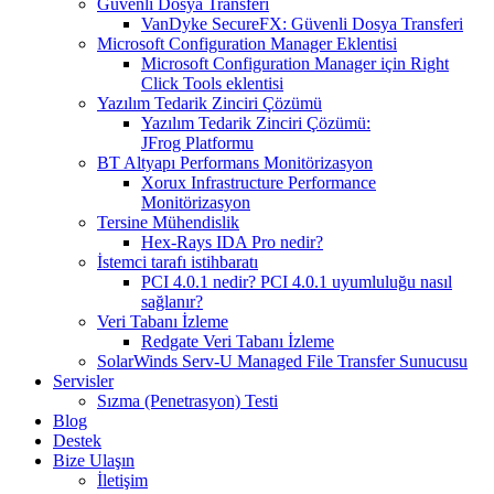
Güvenli Dosya Transferi
VanDyke SecureFX: Güvenli Dosya Transferi
Microsoft Configuration Manager Eklentisi
Microsoft Configuration Manager için Right
Click Tools eklentisi
Yazılım Tedarik Zinciri Çözümü
Yazılım Tedarik Zinciri Çözümü:
JFrog Platformu
BT Altyapı Performans Monitörizasyon
Xorux Infrastructure Performance
Monitörizasyon
Tersine Mühendislik
Hex-Rays IDA Pro nedir?
İstemci tarafı istihbaratı
PCI 4.0.1 nedir? PCI 4.0.1 uyumluluğu nasıl
sağlanır?
Veri Tabanı İzleme
Redgate Veri Tabanı İzleme
SolarWinds Serv-U Managed File Transfer Sunucusu
Servisler
Sızma (Penetrasyon) Testi
Blog
Destek
Bize Ulaşın
İletişim