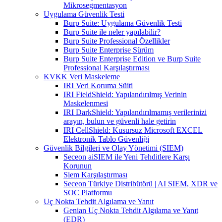
Mikrosegmentasyon
Uygulama Güvenlik Testi
Burp Suite: Uygulama Güvenlik Testi
Burp Suite ile neler yapılabilir?
Burp Suite Professional Özellikler
Burp Suite Enterprise Sürüm
Burp Suite Enterprise Edition ve Burp Suite
Professional Karşılaştırması
KVKK Veri Maskeleme
IRI Veri Koruma Süiti
IRI FieldShield: Yapılandırılmış Verinin
Maskelenmesi
IRI DarkShield: Yapılandırılmamış verilerinizi
arayın, bulun ve güvenli hale getirin
IRI CellShield: Kusursuz Microsoft EXCEL
Elektronik Tablo Güvenliği
Güvenlik Bilgileri ve Olay Yönetimi (SIEM)
Seceon aiSIEM ile Yeni Tehditlere Karşı
Korunun
Siem Karşılaştırması
Seceon Türkiye Distribütörü | AI SIEM, XDR ve
SOC Platformu
Uç Nokta Tehdit Algılama ve Yanıt
Genian Uç Nokta Tehdit Algılama ve Yanıt
(EDR)