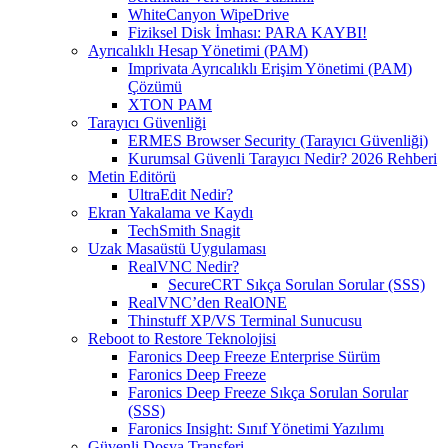
WhiteCanyon WipeDrive
Fiziksel Disk İmhası: PARA KAYBI!
Ayrıcalıklı Hesap Yönetimi (PAM)
Imprivata Ayrıcalıklı Erişim Yönetimi (PAM)
Çözümü
XTON PAM
Tarayıcı Güvenliği
ERMES Browser Security (Tarayıcı Güvenliği)
Kurumsal Güvenli Tarayıcı Nedir? 2026 Rehberi
Metin Editörü
UltraEdit Nedir?
Ekran Yakalama ve Kaydı
TechSmith Snagit
Uzak Masaüstü Uygulaması
RealVNC Nedir?
SecureCRT Sıkça Sorulan Sorular (SSS)
RealVNC’den RealONE
Thinstuff XP/VS Terminal Sunucusu
Reboot to Restore Teknolojisi
Faronics Deep Freeze Enterprise Sürüm
Faronics Deep Freeze
Faronics Deep Freeze Sıkça Sorulan Sorular
(SSS)
Faronics Insight: Sınıf Yönetimi Yazılımı
Güvenli Dosya Transferi