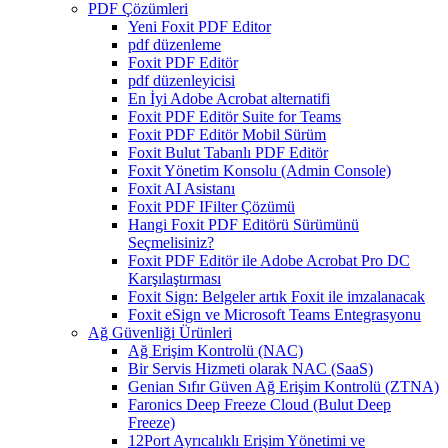
PDF Çözümleri
Yeni Foxit PDF Editor
pdf düzenleme
Foxit PDF Editör
pdf düzenleyicisi
En İyi Adobe Acrobat alternatifi
Foxit PDF Editör Suite for Teams
Foxit PDF Editör Mobil Sürüm
Foxit Bulut Tabanlı PDF Editör
Foxit Yönetim Konsolu (Admin Console)
Foxit AI Asistanı
Foxit PDF IFilter Çözümü
Hangi Foxit PDF Editörü Sürümünü
Seçmelisiniz?
Foxit PDF Editör ile Adobe Acrobat Pro DC
Karşılaştırması
Foxit Sign: Belgeler artık Foxit ile imzalanacak
Foxit eSign ve Microsoft Teams Entegrasyonu
Ağ Güvenliği Ürünleri
Ağ Erişim Kontrolü (NAC)
Bir Servis Hizmeti olarak NAC (SaaS)
Genian Sıfır Güven Ağ Erişim Kontrolü (ZTNA)
Faronics Deep Freeze Cloud (Bulut Deep
Freeze)
12Port Ayrıcalıklı Erişim Yönetimi ve