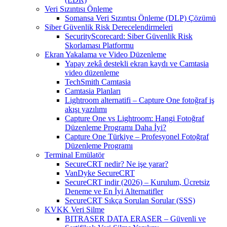
Veri Sızıntısı Önleme
Somansa Veri Sızıntısı Önleme (DLP) Çözümü
Siber Güvenlik Risk Derecelendirmeleri
SecurityScorecard: Siber Güvenlik Risk
Skorlaması Platformu
Ekran Yakalama ve Video Düzenleme
Yapay zekâ destekli ekran kaydı ve Camtasia
video düzenleme
TechSmith Camtasia
Camtasia Planları
Lightroom alternatifi – Capture One fotoğraf iş
akışı yazılımı
Capture One vs Lightroom: Hangi Fotoğraf
Düzenleme Programı Daha İyi?
Capture One Türkiye – Profesyonel Fotoğraf
Düzenleme Programı
Terminal Emülatör
SecureCRT nedir? Ne işe yarar?
VanDyke SecureCRT
SecureCRT indir (2026) – Kurulum, Ücretsiz
Deneme ve En İyi Alternatifler
SecureCRT Sıkça Sorulan Sorular (SSS)
KVKK Veri Silme
BITRASER DATA ERASER – Güvenli ve