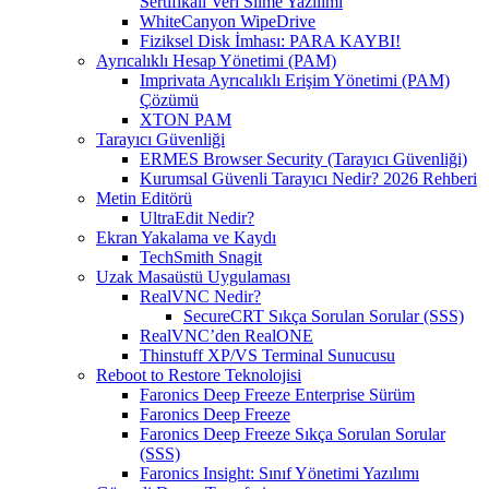
Sertifikalı Veri Silme Yazılımı
WhiteCanyon WipeDrive
Fiziksel Disk İmhası: PARA KAYBI!
Ayrıcalıklı Hesap Yönetimi (PAM)
Imprivata Ayrıcalıklı Erişim Yönetimi (PAM)
Çözümü
XTON PAM
Tarayıcı Güvenliği
ERMES Browser Security (Tarayıcı Güvenliği)
Kurumsal Güvenli Tarayıcı Nedir? 2026 Rehberi
Metin Editörü
UltraEdit Nedir?
Ekran Yakalama ve Kaydı
TechSmith Snagit
Uzak Masaüstü Uygulaması
RealVNC Nedir?
SecureCRT Sıkça Sorulan Sorular (SSS)
RealVNC’den RealONE
Thinstuff XP/VS Terminal Sunucusu
Reboot to Restore Teknolojisi
Faronics Deep Freeze Enterprise Sürüm
Faronics Deep Freeze
Faronics Deep Freeze Sıkça Sorulan Sorular
(SSS)
Faronics Insight: Sınıf Yönetimi Yazılımı