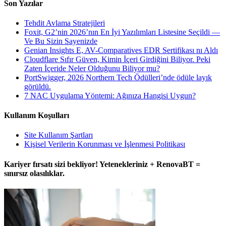
Son Yazılar
Tehdit Avlama Stratejileri
Foxit, G2’nin 2026’nın En İyi Yazılımları Listesine Seçildi —
Ve Bu Sizin Sayenizde
Genian Insights E, AV-Comparatives EDR Sertifikası nı Aldı
Cloudflare Sıfır Güven, Kimin İçeri Girdiğini Biliyor. Peki
Zaten İçeride Neler Olduğunu Biliyor mu?
PortSwigger, 2026 Northern Tech Ödülleri’nde ödüle layık
görüldü.
7 NAC Uygulama Yöntemi: Ağınıza Hangisi Uygun?
Kullanım Koşulları
Site Kullanım Şartları
Kişisel Verilerin Korunması ve İşlenmesi Politikası
Kariyer fırsatı sizi bekliyor! Yetenekleriniz + RenovaBT =
sınırsız olasılıklar.