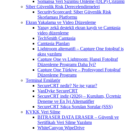
Somansa Veri Sızıntısı Önleme (DLP) Çözümü
Siber Güvenlik Risk Derecelendirmeleri
SecurityScorecard: Siber Güvenlik Risk
Skorlaması Platformu
Ekran Yakalama ve Video Düzenleme
Yapay zekâ destekli ekran kaydı ve Camtasia
video düzenleme
TechSmith Camtasia
Camtasia Planları
Lightroom alternatifi – Capture One fotoğraf iş
akışı yazılımı
Capture One vs Lightroom: Hangi Fotoğraf
Düzenleme Programı Daha İyi?
Capture One Türkiye – Profesyonel Fotoğraf
Düzenleme Programı
Terminal Emülatör
SecureCRT nedir? Ne işe yarar?
VanDyke SecureCRT
SecureCRT indir (2026) – Kurulum, Ücretsiz
Deneme ve En İyi Alternatifler
SecureCRT Sıkça Sorulan Sorular (SSS)
KVKK Veri Silme
BITRASER DATA ERASER – Güvenli ve
Sertifikalı Veri Silme Yazılımı
WhiteCanyon WipeDrive