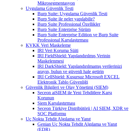
Mikrosegmentasyon
Uygulama Güvenlik Testi
Burp Suite: Uygulama Güvenlik Testi
Burp Suite ile neler yapılabilir?
Burp Suite Professional Özellikler
Burp Suite Enterprise Sürüm
Burp Suite Enterprise Edition ve Burp Suite
Professional Karşılaştırması
KVKK Veri Maskeleme
IRI Veri Koruma Süiti
IRI FieldShield: Yapılandırılmış Verinin
Maskelenmesi
IRI DarkShield: Yapılandırılmamış verilerinizi
arayın, bulun ve güvenli hale getirin
IRI CellShield: Kusursuz Microsoft EXCEL
Elektronik Tablo Güvenliği
Güvenlik Bilgileri ve Olay Yönetimi (SIEM)
Seceon aiSIEM ile Yeni Tehditlere Karşı
Korunun
Siem Karşılaştırması
Seceon Türkiye Distribütörü | AI SIEM, XDR ve
SOC Platformu
Uç Nokta Tehdit Algılama ve Yanıt
Genian Uç Nokta Tehdit Algılama ve Yanıt
(EDR)