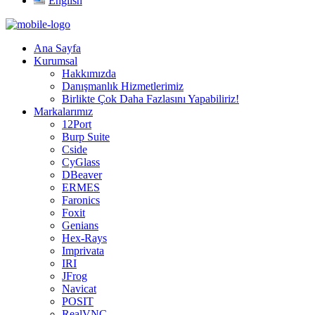
English
Ana Sayfa
Kurumsal
Hakkımızda
Danışmanlık Hizmetlerimiz
Birlikte Çok Daha Fazlasını Yapabiliriz!
Markalarımız
12Port
Burp Suite
Cside
CyGlass
DBeaver
ERMES
Faronics
Foxit
Genians
Hex-Rays
Imprivata
IRI
JFrog
Navicat
POSIT
RealVNC