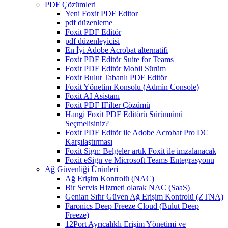
PDF Çözümleri
Yeni Foxit PDF Editor
pdf düzenleme
Foxit PDF Editör
pdf düzenleyicisi
En İyi Adobe Acrobat alternatifi
Foxit PDF Editör Suite for Teams
Foxit PDF Editör Mobil Sürüm
Foxit Bulut Tabanlı PDF Editör
Foxit Yönetim Konsolu (Admin Console)
Foxit AI Asistanı
Foxit PDF IFilter Çözümü
Hangi Foxit PDF Editörü Sürümünü
Seçmelisiniz?
Foxit PDF Editör ile Adobe Acrobat Pro DC
Karşılaştırması
Foxit Sign: Belgeler artık Foxit ile imzalanacak
Foxit eSign ve Microsoft Teams Entegrasyonu
Ağ Güvenliği Ürünleri
Ağ Erişim Kontrolü (NAC)
Bir Servis Hizmeti olarak NAC (SaaS)
Genian Sıfır Güven Ağ Erişim Kontrolü (ZTNA)
Faronics Deep Freeze Cloud (Bulut Deep
Freeze)
12Port Ayrıcalıklı Erişim Yönetimi ve