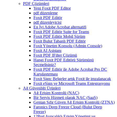
PDF Çözümleri
Yeni Foxit PDF Editor
pdf düzenleme
Foxit PDF Editör
pdf düzenleyicisi
En İyi Adobe Acrobat alternatifi
Foxit PDF Editör Suite for Teams
Foxit PDF Editör Mobil Sürüm
Foxit Bulut Tabanlı PDF Editör
Foxit Yönetim Konsolu (Admin Console)
Foxit AI Asistanı
Foxit PDF IFilter Çözümü
Hangi Foxit PDF Editörü Sürümünü
Seçmelisiniz?
Foxit PDF Editör ile Adobe Acrobat Pro DC
Karşılaştırması
Foxit Sign: Belgeler artık Foxit ile imzalanacak
Foxit eSign ve Microsoft Teams Entegrasyonu
Ağ Güvenliği Ürünleri
Ağ Erişim Kontrolü (NAC)
Bir Servis Hizmeti olarak NAC (SaaS)
Genian Sıfır Güven Ağ Erişim Kontrolü (ZTNA)
Faronics Deep Freeze Cloud (Bulut Deep
Freeze)
12Port Ayrıcalıklı Erişim Yönetimi ve