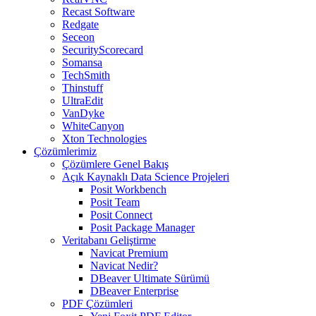
Recast Software
Redgate
Seceon
SecurityScorecard
Somansa
TechSmith
Thinstuff
UltraEdit
VanDyke
WhiteCanyon
Xton Technologies
Çözümlerimiz
Çözümlere Genel Bakış
Açık Kaynaklı Data Science Projeleri
Posit Workbench
Posit Team
Posit Connect
Posit Package Manager
Veritabanı Geliştirme
Navicat Premium
Navicat Nedir?
DBeaver Ultimate Sürümü
DBeaver Enterprise
PDF Çözümleri