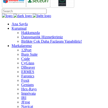
Ana Sayfa
Kurumsal
Hakkımızda
Danışmanlık Hizmetlerimiz
Birlikte Çok Daha Fazlasını Yapabiliriz!
Markalarımız
12Port
Burp Suite
Cside
CyGlass
DBeaver
ERMES
Faronics
Foxit
Genians
Hex-Rays
Imprivata
IRI
JFrog
Navicat