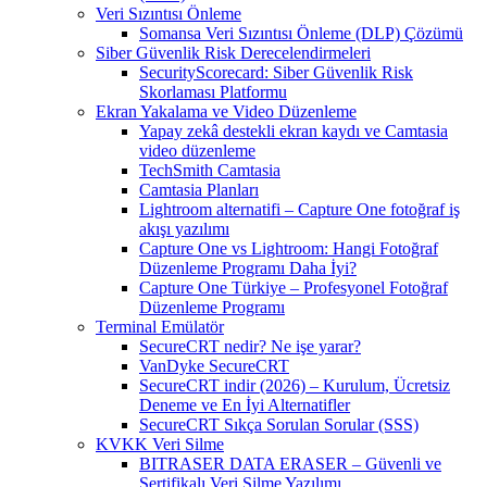
Veri Sızıntısı Önleme
Somansa Veri Sızıntısı Önleme (DLP) Çözümü
Siber Güvenlik Risk Derecelendirmeleri
SecurityScorecard: Siber Güvenlik Risk
Skorlaması Platformu
Ekran Yakalama ve Video Düzenleme
Yapay zekâ destekli ekran kaydı ve Camtasia
video düzenleme
TechSmith Camtasia
Camtasia Planları
Lightroom alternatifi – Capture One fotoğraf iş
akışı yazılımı
Capture One vs Lightroom: Hangi Fotoğraf
Düzenleme Programı Daha İyi?
Capture One Türkiye – Profesyonel Fotoğraf
Düzenleme Programı
Terminal Emülatör
SecureCRT nedir? Ne işe yarar?
VanDyke SecureCRT
SecureCRT indir (2026) – Kurulum, Ücretsiz
Deneme ve En İyi Alternatifler
SecureCRT Sıkça Sorulan Sorular (SSS)
KVKK Veri Silme
BITRASER DATA ERASER – Güvenli ve
Sertifikalı Veri Silme Yazılımı