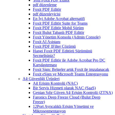
Yeni Foxit PDF Editor
pdf düzenleme
Foxit PDF Editör
pdf düzenleyicisi
En İyi Adobe Acrobat alternatifi
Foxit PDF Editör Suite for Teams
Foxit PDF Editör Mobil Sürüm
Foxit Bulut Tabanlı PDF Editör
Foxit Yönetim Konsolu (Admin Console)
Foxit AI Asistanı
Foxit PDF IFilter Çözümü
Hangi Foxit PDF Editörü Sürümünü
Seçmelisiniz?
Foxit PDF Editör ile Adobe Acrobat Pro DC
Karşılaştırması
Foxit Sign: Belgeler artık Foxit ile imzalanacak
Foxit eSign ve Microsoft Teams Entegrasyonu
Ağ Güvenliği Ürünleri
Ağ Erişim Kontrolü (NAC)
Bir Servis Hizmeti olarak NAC (SaaS)
Genian Sıfır Güven Ağ Erişim Kontrolü (ZTNA)
Faronics Deep Freeze Cloud (Bulut Deep
Freeze)
12Port Ayrıcalıklı Erişim Yönetimi ve
Mikrosegmentasyon