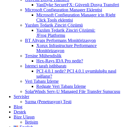
VanDyke SecureFX: Güvenli Dosya Transferi
Microsoft Configuration Manager Eklentisi
Microsoft Configuration Manager için Right
Click Tools eklentisi
Yazılım Tedarik Zinciri Çözümü
Yazılım Tedarik Zinciri Çözümü:
JFrog Platformu
BT Altyapı Performans Monitörizasyon
Xorux Infrastructure Performance
Monitörizasyon
Tersine Mühendislik
Hex-Rays IDA Pro nedir?
İstemci tarafı istihbaratı
PCI 4.0.1 nedir? PCI 4.0.1 uyumluluğu nasıl
sağlanır?
Veri Tabanı İzleme
Redgate Veri Tabanı İzleme
SolarWinds Serv-U Managed File Transfer Sunucusu
Servisler
Sızma (Penetrasyon) Testi
Blog
Destek
Bize Ulaşın
İletişim