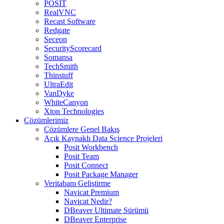
POSIT
RealVNC
Recast Software
Redgate
Seceon
SecurityScorecard
Somansa
TechSmith
Thinstuff
UltraEdit
VanDyke
WhiteCanyon
Xton Technologies
Çözümlerimiz
Çözümlere Genel Bakış
Açık Kaynaklı Data Science Projeleri
Posit Workbench
Posit Team
Posit Connect
Posit Package Manager
Veritabanı Geliştirme
Navicat Premium
Navicat Nedir?
DBeaver Ultimate Sürümü
DBeaver Enterprise