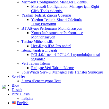
Microsoft Configuration Manager Eklentisi
Microsoft Configuration Manager için Right
Click Tools eklentisi
Yazılım Tedarik Zinciri Çözümü
Yazılım Tedarik Zinciri Çözümü:
JFrog Platformu
BT Altyapı Performans Monitörizasyon
Xorux Infrastructure Performance
Monitörizasyon
Tersine Mühendislik
Hex-Rays IDA Pro nedir?
İstemci tarafı istihbaratı
PCI 4.0.1 nedir? PCI 4.0.1 uyumluluğu nasıl
sağlanır?
Veri Tabanı İzleme
Redgate Veri Tabanı İzleme
SolarWinds Serv-U Managed File Transfer Sunucusu
Servisler
Sızma (Penetrasyon) Testi
Blog
Destek
Bize Ulaşın
İletişim
English