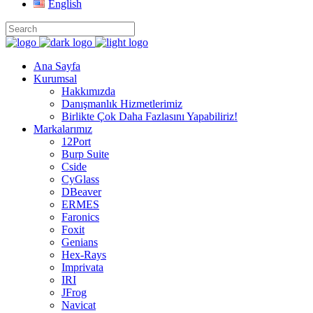
English
Ana Sayfa
Kurumsal
Hakkımızda
Danışmanlık Hizmetlerimiz
Birlikte Çok Daha Fazlasını Yapabiliriz!
Markalarımız
12Port
Burp Suite
Cside
CyGlass
DBeaver
ERMES
Faronics
Foxit
Genians
Hex-Rays
Imprivata
IRI
JFrog
Navicat