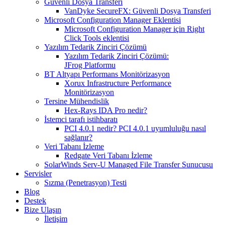
Güvenli Dosya Transferi
VanDyke SecureFX: Güvenli Dosya Transferi
Microsoft Configuration Manager Eklentisi
Microsoft Configuration Manager için Right
Click Tools eklentisi
Yazılım Tedarik Zinciri Çözümü
Yazılım Tedarik Zinciri Çözümü:
JFrog Platformu
BT Altyapı Performans Monitörizasyon
Xorux Infrastructure Performance
Monitörizasyon
Tersine Mühendislik
Hex-Rays IDA Pro nedir?
İstemci tarafı istihbaratı
PCI 4.0.1 nedir? PCI 4.0.1 uyumluluğu nasıl
sağlanır?
Veri Tabanı İzleme
Redgate Veri Tabanı İzleme
SolarWinds Serv-U Managed File Transfer Sunucusu
Servisler
Sızma (Penetrasyon) Testi
Blog
Destek
Bize Ulaşın
İletişim