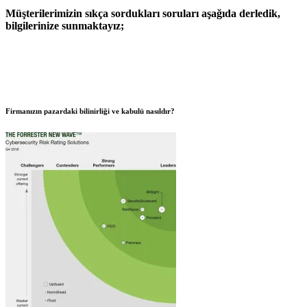
Müşterilerimizin sıkça sordukları soruları aşağıda derledik,
bilgilerinize sunmaktayız;
Firmanızın pazardaki bilinirliği ve kabulü nasıldır?