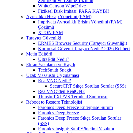
Sertifikalı Veri Silme Yazılımı
WhiteCanyon WipeDrive
Fiziksel Disk İmhası: PARA KAYBI!
Ayrıcalıklı Hesap Yönetimi (PAM)
Imprivata Ayrıcalıklı Erişim Yönetimi (PAM)
Çözümü
XTON PAM
Tarayıcı Güvenliği
ERMES Browser Security (Tarayıcı Güvenliği)
Kurumsal Güvenli Tarayıcı Nedir? 2026 Rehberi
Metin Editörü
UltraEdit Nedir?
Ekran Yakalama ve Kaydı
TechSmith Snagit
Uzak Masaüstü Uygulaması
RealVNC Nedir?
SecureCRT Sıkça Sorulan Sorular (SSS)
RealVNC’den RealONE
Thinstuff XP/VS Terminal Sunucusu
Reboot to Restore Teknolojisi
Faronics Deep Freeze Enterprise Sürüm
Faronics Deep Freeze
Faronics Deep Freeze Sıkça Sorulan Sorular
(SSS)
Faronics Insight: Sınıf Yönetimi Yazılımı