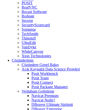
POSIT
RealVNC
Recast Software
Redgate
Seceon
SecurityScorecard
Somansa
TechSmith
Thinstuff
UltraEdit
VanDyke
WhiteCanyon
Xton Technologies
Çözümlerimiz
Çözümlere Genel Bakış
Açık Kaynaklı Data Science Projeleri
Posit Workbench
Posit Team
Posit Connect
Posit Package Manager
Veritabanı Geliştirme
Navicat Premium
Navicat Nedir?
DBeaver Ultimate Sürümü
DBeaver Enterprise