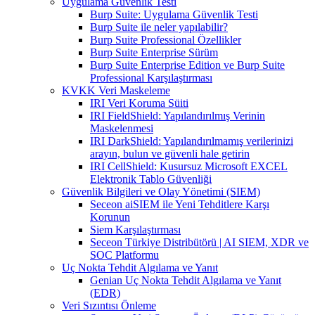
Uygulama Güvenlik Testi
Burp Suite: Uygulama Güvenlik Testi
Burp Suite ile neler yapılabilir?
Burp Suite Professional Özellikler
Burp Suite Enterprise Sürüm
Burp Suite Enterprise Edition ve Burp Suite
Professional Karşılaştırması
KVKK Veri Maskeleme
IRI Veri Koruma Süiti
IRI FieldShield: Yapılandırılmış Verinin
Maskelenmesi
IRI DarkShield: Yapılandırılmamış verilerinizi
arayın, bulun ve güvenli hale getirin
IRI CellShield: Kusursuz Microsoft EXCEL
Elektronik Tablo Güvenliği
Güvenlik Bilgileri ve Olay Yönetimi (SIEM)
Seceon aiSIEM ile Yeni Tehditlere Karşı
Korunun
Siem Karşılaştırması
Seceon Türkiye Distribütörü | AI SIEM, XDR ve
SOC Platformu
Uç Nokta Tehdit Algılama ve Yanıt
Genian Uç Nokta Tehdit Algılama ve Yanıt
(EDR)
Veri Sızıntısı Önleme