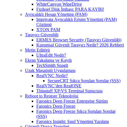
WhiteCanyon WipeDrive
Fiziksel Disk İmhası: PARA KAYBI!
Ayrıcalıklı Hesap Yönetimi (PAM)
Imprivata Ayrıcalıklı Erişim Yönetimi (PAM)
Çözümü
XTON PAM
Tarayıcı Güvenliği
ERMES Browser Security (Tarayıcı Güvenliği)
Kurumsal Güvenli Tarayıcı Nedir? 2026 Rehberi
Metin Editörü
UltraEdit Nedir?
Ekran Yakalama ve Kaydı
TechSmith Snagit
Uzak Masaüstü Uygulaması
RealVNC Nedir?
SecureCRT Sıkça Sorulan Sorular (SSS)
RealVNC’den RealONE
Thinstuff XP/VS Terminal Sunucusu
Reboot to Restore Teknolojisi
Faronics Deep Freeze Enterprise Sürüm
Faronics Deep Freeze
Faronics Deep Freeze Sıkça Sorulan Sorular
(SSS)
Faronics Insight: Sınıf Yönetimi Yazılımı
Güvenli Dosya Transferi