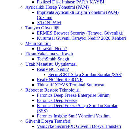
Fiziksel Disk İmhası: PARA KAYBI!
Ayrıcalıklı Hesap Yönetimi (PAM)
Imprivata Ayrıcalıklı Erişim Yönetimi (PAM)
Çözümü
XTON PAM
Tarayıcı Güvenliği
ERMES Browser Security (Tarayıcı Güvenliği)
Kurumsal Güvenli Tarayıcı Nedir? 2026 Rehberi
Metin Editörü
UltraEdit Nedir?
Ekran Yakalama ve Kaydı
TechSmith Snagit
Uzak Masaüstü Uygulaması
RealVNC Nedir?
SecureCRT Sıkça Sorulan Sorular (SSS)
RealVNC’den RealONE
Thinstuff XP/VS Terminal Sunucusu
Reboot to Restore Teknolojisi
Faronics Deep Freeze Enterprise Sürüm
Faronics Deep Freeze
Faronics Deep Freeze Sıkça Sorulan Sorular
(SSS)
Faronics Insight: Sınıf Yönetimi Yazılımı
Güvenli Dosya Transferi
VanDyke SecureFX: Güvenli Dosya Transferi