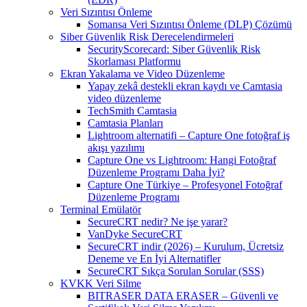
Veri Sızıntısı Önleme
Somansa Veri Sızıntısı Önleme (DLP) Çözümü
Siber Güvenlik Risk Derecelendirmeleri
SecurityScorecard: Siber Güvenlik Risk
Skorlaması Platformu
Ekran Yakalama ve Video Düzenleme
Yapay zekâ destekli ekran kaydı ve Camtasia
video düzenleme
TechSmith Camtasia
Camtasia Planları
Lightroom alternatifi – Capture One fotoğraf iş
akışı yazılımı
Capture One vs Lightroom: Hangi Fotoğraf
Düzenleme Programı Daha İyi?
Capture One Türkiye – Profesyonel Fotoğraf
Düzenleme Programı
Terminal Emülatör
SecureCRT nedir? Ne işe yarar?
VanDyke SecureCRT
SecureCRT indir (2026) – Kurulum, Ücretsiz
Deneme ve En İyi Alternatifler
SecureCRT Sıkça Sorulan Sorular (SSS)
KVKK Veri Silme
BITRASER DATA ERASER – Güvenli ve