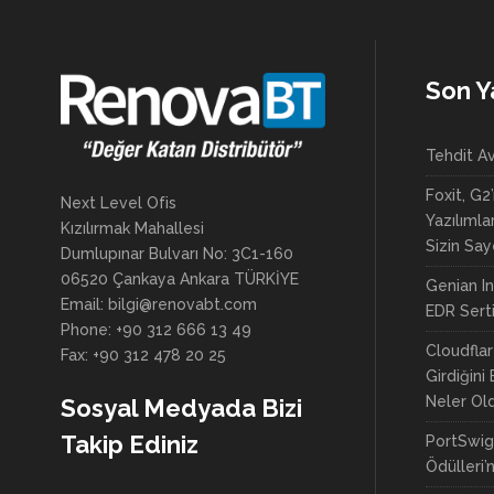
Son Y
Tehdit Av
Foxit, G2’
Next Level Ofis
Yazılımla
Kızılırmak Mahallesi
Sizin Sa
Dumlupınar Bulvarı No: 3C1-160
06520 Çankaya Ankara TÜRKİYE
Genian I
Email: bilgi@renovabt.com
EDR Sertif
Phone: +90 312 666 13 49
Cloudflar
Fax: +90 312 478 20 25
Girdiğini 
Neler Ol
Sosyal Medyada Bizi
Takip Ediniz
PortSwig
Ödülleri’