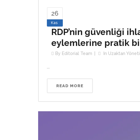
26
Kas
RDP’nin güvenliği ihl
eylemlerine pratik bi
By
Editorial Team
In
Uzaktan Yönet
...
READ MORE