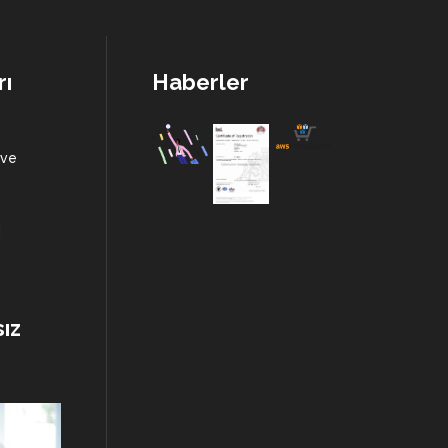
rı
Haberler
 ve
i
ız