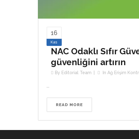
16
Kas
NAC Odaklı Sıfır Güve
güvenliğini artırın
By
Editorial Team
In
Ağ Erişim Kont
...
READ MORE