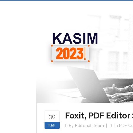
Foxit, PDF Editor
30
Kas
By
Editorial Team
In
PDF Çö