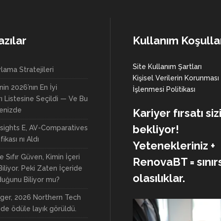
azılar
Kullanım Koşulla
Site Kullanım Şartları
lama Stratejileri
Kişisel Verilerin Korunması
nin 2026’nın En İyi
İşlenmesi Politikası
rı Listesine Seçildi — Ve Bu
yenizde
Kariyer fırsatı siz
bekliyor!
nsights E, AV-Comparatives
ikası nı Aldı
Yetenekleriniz +
e Sıfır Güven, Kimin İçeri
RenovaBT = sınırs
Biliyor. Peki Zaten İçeride
olasılıklar.
duğunu Biliyor mu?
ger, 2026 Northern Tech
nde ödüle layık görüldü.