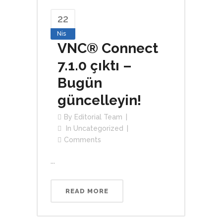
22
Nis
VNC® Connect
7.1.0 çıktı –
Bugün
güncelleyin!
By
Editorial Team
In
Uncategorized
Comments
...
READ MORE