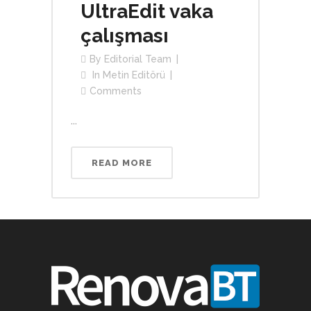
UltraEdit vaka
çalışması
By
Editorial Team
In
Metin Editörü
Comments
...
READ MORE