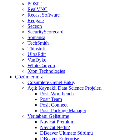
POSIT
RealVNC
Recast Software
Redgate
Seceon
SecurityScorecard
Somansa
TechSmith
Thinstuff
UltraEdit
VanDyke
WhiteCanyon
Xton Technologies
Çözümlerimiz
Çözümlere Genel Bakış
Açık Kaynaklı Data Science Projeleri
Posit Workbench
Posit Team
Posit Connect
Posit Package Manager
Veritabanı Geliştirme
Navicat Premium
Navicat Nedir?
DBeaver Ultimate Sürümü
DBeaver Enterprise