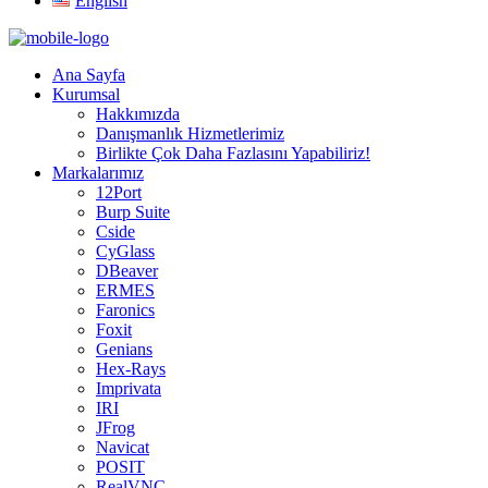
English
Ana Sayfa
Kurumsal
Hakkımızda
Danışmanlık Hizmetlerimiz
Birlikte Çok Daha Fazlasını Yapabiliriz!
Markalarımız
12Port
Burp Suite
Cside
CyGlass
DBeaver
ERMES
Faronics
Foxit
Genians
Hex-Rays
Imprivata
IRI
JFrog
Navicat
POSIT
RealVNC