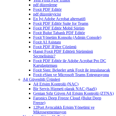
Yeni Foxit PDF Editor
pdf düzenleme
Foxit PDF Editör
pdf düzenleyicisi
En İyi Adobe Acrobat alternatifi
Foxit PDF Editör Suite for Teams
Foxit PDF Editör Mobil Sürüm
Foxit Bulut Tabanlı PDF Editör
Foxit Yönetim Konsolu (Admin Console)
Foxit AI Asistanı
Foxit PDF IFilter Çözümü
Hangi Foxit PDF Editörü Sürümünü
Seçmelisiniz?
Foxit PDF Editör ile Adobe Acrobat Pro DC
Karşılaştırması
Foxit Sign: Belgeler artık Foxit ile imzalanacak
Foxit eSign ve Microsoft Teams Entegrasyonu
Ağ Güvenliği Ürünleri
Ağ Erişim Kontrolü (NAC)
Bir Servis Hizmeti olarak NAC (SaaS)
Genian Sıfır Güven Ağ Erişim Kontrolü (ZTNA)
Faronics Deep Freeze Cloud (Bulut Deep
Freeze)
12Port Ayrıcalıklı Erişim Yönetimi ve
Mikrosegmentasyon