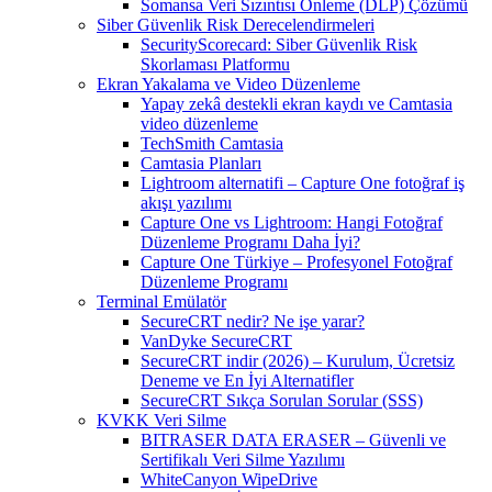
Somansa Veri Sızıntısı Önleme (DLP) Çözümü
Siber Güvenlik Risk Derecelendirmeleri
SecurityScorecard: Siber Güvenlik Risk
Skorlaması Platformu
Ekran Yakalama ve Video Düzenleme
Yapay zekâ destekli ekran kaydı ve Camtasia
video düzenleme
TechSmith Camtasia
Camtasia Planları
Lightroom alternatifi – Capture One fotoğraf iş
akışı yazılımı
Capture One vs Lightroom: Hangi Fotoğraf
Düzenleme Programı Daha İyi?
Capture One Türkiye – Profesyonel Fotoğraf
Düzenleme Programı
Terminal Emülatör
SecureCRT nedir? Ne işe yarar?
VanDyke SecureCRT
SecureCRT indir (2026) – Kurulum, Ücretsiz
Deneme ve En İyi Alternatifler
SecureCRT Sıkça Sorulan Sorular (SSS)
KVKK Veri Silme
BITRASER DATA ERASER – Güvenli ve
Sertifikalı Veri Silme Yazılımı
WhiteCanyon WipeDrive