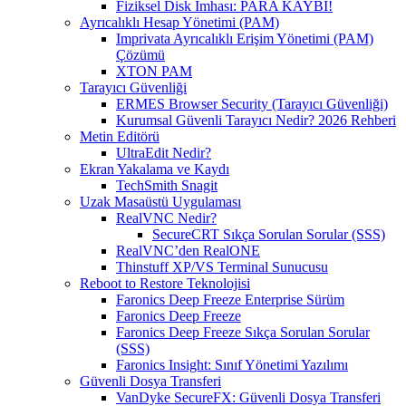
Fiziksel Disk İmhası: PARA KAYBI!
Ayrıcalıklı Hesap Yönetimi (PAM)
Imprivata Ayrıcalıklı Erişim Yönetimi (PAM)
Çözümü
XTON PAM
Tarayıcı Güvenliği
ERMES Browser Security (Tarayıcı Güvenliği)
Kurumsal Güvenli Tarayıcı Nedir? 2026 Rehberi
Metin Editörü
UltraEdit Nedir?
Ekran Yakalama ve Kaydı
TechSmith Snagit
Uzak Masaüstü Uygulaması
RealVNC Nedir?
SecureCRT Sıkça Sorulan Sorular (SSS)
RealVNC’den RealONE
Thinstuff XP/VS Terminal Sunucusu
Reboot to Restore Teknolojisi
Faronics Deep Freeze Enterprise Sürüm
Faronics Deep Freeze
Faronics Deep Freeze Sıkça Sorulan Sorular
(SSS)
Faronics Insight: Sınıf Yönetimi Yazılımı
Güvenli Dosya Transferi
VanDyke SecureFX: Güvenli Dosya Transferi