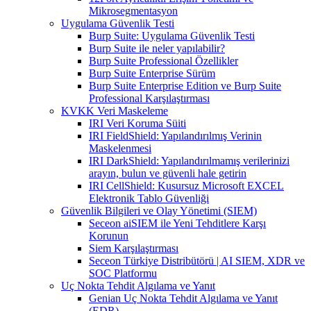
Mikrosegmentasyon
Uygulama Güvenlik Testi
Burp Suite: Uygulama Güvenlik Testi
Burp Suite ile neler yapılabilir?
Burp Suite Professional Özellikler
Burp Suite Enterprise Sürüm
Burp Suite Enterprise Edition ve Burp Suite
Professional Karşılaştırması
KVKK Veri Maskeleme
IRI Veri Koruma Süiti
IRI FieldShield: Yapılandırılmış Verinin
Maskelenmesi
IRI DarkShield: Yapılandırılmamış verilerinizi
arayın, bulun ve güvenli hale getirin
IRI CellShield: Kusursuz Microsoft EXCEL
Elektronik Tablo Güvenliği
Güvenlik Bilgileri ve Olay Yönetimi (SIEM)
Seceon aiSIEM ile Yeni Tehditlere Karşı
Korunun
Siem Karşılaştırması
Seceon Türkiye Distribütörü | AI SIEM, XDR ve
SOC Platformu
Uç Nokta Tehdit Algılama ve Yanıt
Genian Uç Nokta Tehdit Algılama ve Yanıt
(EDR)