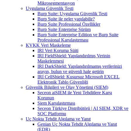
Mikrosegmentasyon
Uygulama Güvenlik Testi
Burp Suite: Uygulama Güvenlik Testi
Burp Suite ile neler yapılabilir?
Burp Suite Professional Özellikler
Burp Suite Enterprise Sürüm
Burp Suite Enterprise Edition ve Burp Suite
Professional Karşılaştırması
KVKK Veri Maskeleme
IRI Veri Koruma Süiti
IRI FieldShield: Yapılandırılmış Verinin
Maskelenmesi
IRI DarkShield: Yapılandırılmamış verilerinizi
arayın, bulun ve güvenli hale getirin
IRI CellShield: Kusursuz Microsoft EXCEL
Elektronik Tablo Güvenliği
Güvenlik Bilgileri ve Olay Yönetimi (SIEM)
Seceon aiSIEM ile Yeni Tehditlere Karşı
Korunun
Siem Karşılaştırması
Seceon Türkiye Distribütörü | AI SIEM, XDR ve
SOC Platformu
Uç Nokta Tehdit Algılama ve Yanıt
Genian Uç Nokta Tehdit Algılama ve Yanıt
(EDR)