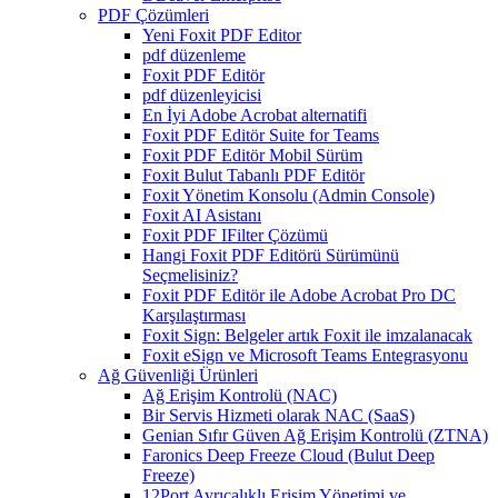
PDF Çözümleri
Yeni Foxit PDF Editor
pdf düzenleme
Foxit PDF Editör
pdf düzenleyicisi
En İyi Adobe Acrobat alternatifi
Foxit PDF Editör Suite for Teams
Foxit PDF Editör Mobil Sürüm
Foxit Bulut Tabanlı PDF Editör
Foxit Yönetim Konsolu (Admin Console)
Foxit AI Asistanı
Foxit PDF IFilter Çözümü
Hangi Foxit PDF Editörü Sürümünü
Seçmelisiniz?
Foxit PDF Editör ile Adobe Acrobat Pro DC
Karşılaştırması
Foxit Sign: Belgeler artık Foxit ile imzalanacak
Foxit eSign ve Microsoft Teams Entegrasyonu
Ağ Güvenliği Ürünleri
Ağ Erişim Kontrolü (NAC)
Bir Servis Hizmeti olarak NAC (SaaS)
Genian Sıfır Güven Ağ Erişim Kontrolü (ZTNA)
Faronics Deep Freeze Cloud (Bulut Deep
Freeze)
12Port Ayrıcalıklı Erişim Yönetimi ve