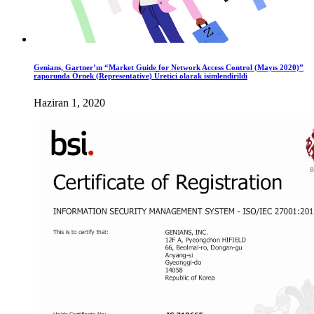
Genians, Gartner’ın “Market Guide for Network Access Control (Mayıs 2020)”
raporunda Örnek (Representative) Üretici olarak isimlendirildi
Haziran 1, 2020