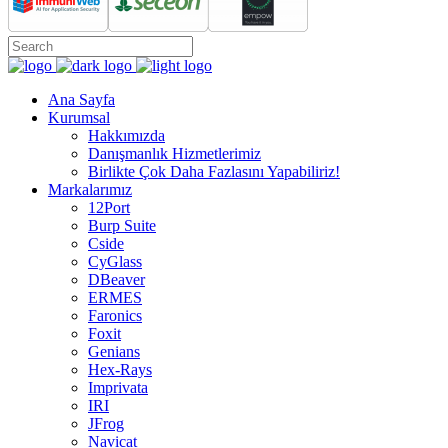
Ana Sayfa
Kurumsal
Hakkımızda
Danışmanlık Hizmetlerimiz
Birlikte Çok Daha Fazlasını Yapabiliriz!
Markalarımız
12Port
Burp Suite
Cside
CyGlass
DBeaver
ERMES
Faronics
Foxit
Genians
Hex-Rays
Imprivata
IRI
JFrog
Navicat