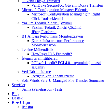
Güvenli Dosya Transferi
VanDyke SecureFX: Güvenli Dosya Transferi
Microsoft Configuration Manager Eklentisi
Microsoft Configuration Manager için Right
Click Tools eklentisi
Yazılım Tedarik Zinciri Çözümü
Yazılım Tedarik Zinciri Çözümü:
JFrog Platformu
BT Altyapı Performans Monitörizasyon
Xorux Infrastructure Performance
Monitörizasyon
Tersine Mühendislik
Hex-Rays IDA Pro nedir?
İstemci tarafı istihbaratı
PCI 4.0.1 nedir? PCI 4.0.1 uyumluluğu nasıl
sağlanır?
Veri Tabanı İzleme
Redgate Veri Tabanı İzleme
SolarWinds Serv-U Managed File Transfer Sunucusu
Servisler
Sızma (Penetrasyon) Testi
Blog
Destek
Bize Ulaşın
İletişim