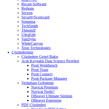
Recast Software
Redgate
Seceon
SecurityScorecard
Somansa
TechSmith
Thinstuff
UltraEdit
VanDyke
WhiteCanyon
Xton Technologies
Çözümlerimiz
Çözümlere Genel Bakış
Açık Kaynaklı Data Science Projeleri
Posit Workbench
Posit Team
Posit Connect
Posit Package Manager
Veritabanı Geliştirme
Navicat Premium
Navicat Nedir?
DBeaver Ultimate Sürümü
DBeaver Enterprise
PDF Çözümleri