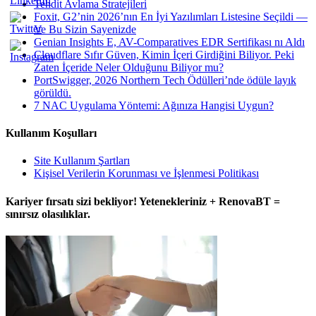
Tehdit Avlama Stratejileri
Foxit, G2’nin 2026’nın En İyi Yazılımları Listesine Seçildi —
Ve Bu Sizin Sayenizde
Genian Insights E, AV-Comparatives EDR Sertifikası nı Aldı
Cloudflare Sıfır Güven, Kimin İçeri Girdiğini Biliyor. Peki
Zaten İçeride Neler Olduğunu Biliyor mu?
PortSwigger, 2026 Northern Tech Ödülleri’nde ödüle layık
görüldü.
7 NAC Uygulama Yöntemi: Ağınıza Hangisi Uygun?
Kullanım Koşulları
Site Kullanım Şartları
Kişisel Verilerin Korunması ve İşlenmesi Politikası
Kariyer fırsatı sizi bekliyor! Yetenekleriniz + RenovaBT =
sınırsız olasılıklar.