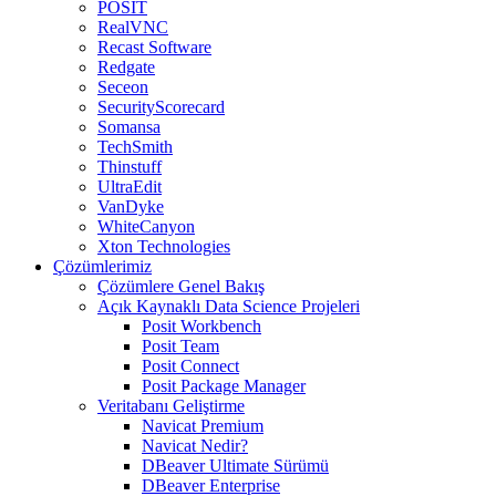
POSIT
RealVNC
Recast Software
Redgate
Seceon
SecurityScorecard
Somansa
TechSmith
Thinstuff
UltraEdit
VanDyke
WhiteCanyon
Xton Technologies
Çözümlerimiz
Çözümlere Genel Bakış
Açık Kaynaklı Data Science Projeleri
Posit Workbench
Posit Team
Posit Connect
Posit Package Manager
Veritabanı Geliştirme
Navicat Premium
Navicat Nedir?
DBeaver Ultimate Sürümü
DBeaver Enterprise