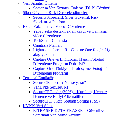
Veri Sızıntısı Önleme
Somansa Veri Sızıntısı Önleme (DLP) Çözümü
Siber Güvenlik Risk Derecelendirmeleri
SecurityScorecard: Siber Güvenlik Risk
Skorlaması Platformu
Ekran Yakalama ve Video Düzenleme
Yapay zekâ destekli ekran kaydı ve Camtasia
video düzenleme
TechSmith Camtasia
Camtasia Planları
Lightroom alternatifi – Capture One fotoğraf iş
akışı yazılımı
Capture One vs Lightroom: Hangi Fotoğraf
Düzenleme Programı Daha İyi?
Capture One Türkiye – Profesyonel Fotoğraf
Düzenleme Programı
Terminal Emülatör
SecureCRT nedir? Ne işe yarar?
VanDyke SecureCRT
SecureCRT indir (2026) – Kurulum, Ücretsiz
Deneme ve En İyi Alternatifler
SecureCRT Sıkça Sorulan Sorular (SSS)
KVKK Veri Silme
BITRASER DATA ERASER – Güvenli ve
Sertifikalı Veri Silme Yazılımı