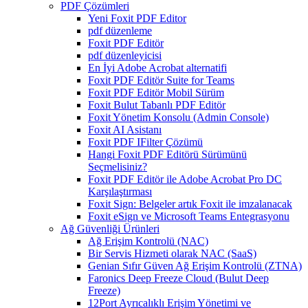
PDF Çözümleri
Yeni Foxit PDF Editor
pdf düzenleme
Foxit PDF Editör
pdf düzenleyicisi
En İyi Adobe Acrobat alternatifi
Foxit PDF Editör Suite for Teams
Foxit PDF Editör Mobil Sürüm
Foxit Bulut Tabanlı PDF Editör
Foxit Yönetim Konsolu (Admin Console)
Foxit AI Asistanı
Foxit PDF IFilter Çözümü
Hangi Foxit PDF Editörü Sürümünü
Seçmelisiniz?
Foxit PDF Editör ile Adobe Acrobat Pro DC
Karşılaştırması
Foxit Sign: Belgeler artık Foxit ile imzalanacak
Foxit eSign ve Microsoft Teams Entegrasyonu
Ağ Güvenliği Ürünleri
Ağ Erişim Kontrolü (NAC)
Bir Servis Hizmeti olarak NAC (SaaS)
Genian Sıfır Güven Ağ Erişim Kontrolü (ZTNA)
Faronics Deep Freeze Cloud (Bulut Deep
Freeze)
12Port Ayrıcalıklı Erişim Yönetimi ve