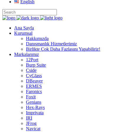
English
Ana Sayfa
Kurumsal
Hakkımızda
Danışmanlık Hizmetlerimiz
Birlikte Çok Daha Fazlasını Yapabiliriz!
Markalarımız
12Port
Burp Suite
Cside
CyGlass
DBeaver
ERMES
Faronics
Foxit
Genians
Hex-Rays
Imprivata
IRI
JFrog
Navicat