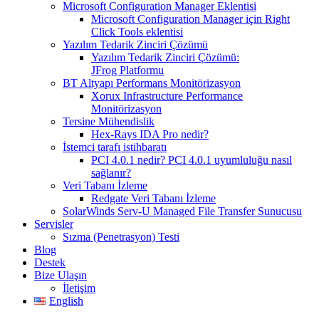
Microsoft Configuration Manager Eklentisi
Microsoft Configuration Manager için Right
Click Tools eklentisi
Yazılım Tedarik Zinciri Çözümü
Yazılım Tedarik Zinciri Çözümü:
JFrog Platformu
BT Altyapı Performans Monitörizasyon
Xorux Infrastructure Performance
Monitörizasyon
Tersine Mühendislik
Hex-Rays IDA Pro nedir?
İstemci tarafı istihbaratı
PCI 4.0.1 nedir? PCI 4.0.1 uyumluluğu nasıl
sağlanır?
Veri Tabanı İzleme
Redgate Veri Tabanı İzleme
SolarWinds Serv-U Managed File Transfer Sunucusu
Servisler
Sızma (Penetrasyon) Testi
Blog
Destek
Bize Ulaşın
İletişim
English