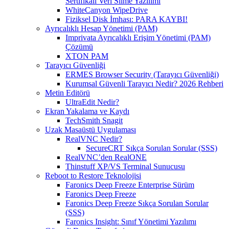
Sertifikalı Veri Silme Yazılımı
WhiteCanyon WipeDrive
Fiziksel Disk İmhası: PARA KAYBI!
Ayrıcalıklı Hesap Yönetimi (PAM)
Imprivata Ayrıcalıklı Erişim Yönetimi (PAM)
Çözümü
XTON PAM
Tarayıcı Güvenliği
ERMES Browser Security (Tarayıcı Güvenliği)
Kurumsal Güvenli Tarayıcı Nedir? 2026 Rehberi
Metin Editörü
UltraEdit Nedir?
Ekran Yakalama ve Kaydı
TechSmith Snagit
Uzak Masaüstü Uygulaması
RealVNC Nedir?
SecureCRT Sıkça Sorulan Sorular (SSS)
RealVNC’den RealONE
Thinstuff XP/VS Terminal Sunucusu
Reboot to Restore Teknolojisi
Faronics Deep Freeze Enterprise Sürüm
Faronics Deep Freeze
Faronics Deep Freeze Sıkça Sorulan Sorular
(SSS)
Faronics Insight: Sınıf Yönetimi Yazılımı