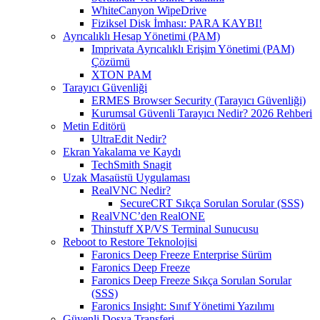
WhiteCanyon WipeDrive
Fiziksel Disk İmhası: PARA KAYBI!
Ayrıcalıklı Hesap Yönetimi (PAM)
Imprivata Ayrıcalıklı Erişim Yönetimi (PAM)
Çözümü
XTON PAM
Tarayıcı Güvenliği
ERMES Browser Security (Tarayıcı Güvenliği)
Kurumsal Güvenli Tarayıcı Nedir? 2026 Rehberi
Metin Editörü
UltraEdit Nedir?
Ekran Yakalama ve Kaydı
TechSmith Snagit
Uzak Masaüstü Uygulaması
RealVNC Nedir?
SecureCRT Sıkça Sorulan Sorular (SSS)
RealVNC’den RealONE
Thinstuff XP/VS Terminal Sunucusu
Reboot to Restore Teknolojisi
Faronics Deep Freeze Enterprise Sürüm
Faronics Deep Freeze
Faronics Deep Freeze Sıkça Sorulan Sorular
(SSS)
Faronics Insight: Sınıf Yönetimi Yazılımı
Güvenli Dosya Transferi