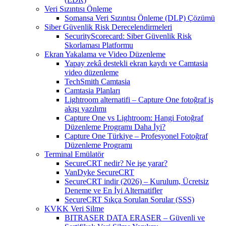
Veri Sızıntısı Önleme
Somansa Veri Sızıntısı Önleme (DLP) Çözümü
Siber Güvenlik Risk Derecelendirmeleri
SecurityScorecard: Siber Güvenlik Risk
Skorlaması Platformu
Ekran Yakalama ve Video Düzenleme
Yapay zekâ destekli ekran kaydı ve Camtasia
video düzenleme
TechSmith Camtasia
Camtasia Planları
Lightroom alternatifi – Capture One fotoğraf iş
akışı yazılımı
Capture One vs Lightroom: Hangi Fotoğraf
Düzenleme Programı Daha İyi?
Capture One Türkiye – Profesyonel Fotoğraf
Düzenleme Programı
Terminal Emülatör
SecureCRT nedir? Ne işe yarar?
VanDyke SecureCRT
SecureCRT indir (2026) – Kurulum, Ücretsiz
Deneme ve En İyi Alternatifler
SecureCRT Sıkça Sorulan Sorular (SSS)
KVKK Veri Silme
BITRASER DATA ERASER – Güvenli ve