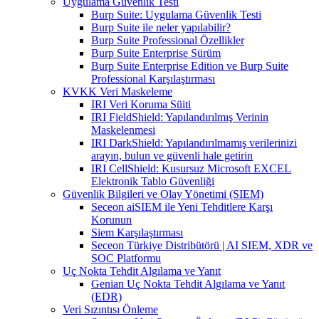
Uygulama Güvenlik Testi
Burp Suite: Uygulama Güvenlik Testi
Burp Suite ile neler yapılabilir?
Burp Suite Professional Özellikler
Burp Suite Enterprise Sürüm
Burp Suite Enterprise Edition ve Burp Suite
Professional Karşılaştırması
KVKK Veri Maskeleme
IRI Veri Koruma Süiti
IRI FieldShield: Yapılandırılmış Verinin
Maskelenmesi
IRI DarkShield: Yapılandırılmamış verilerinizi
arayın, bulun ve güvenli hale getirin
IRI CellShield: Kusursuz Microsoft EXCEL
Elektronik Tablo Güvenliği
Güvenlik Bilgileri ve Olay Yönetimi (SIEM)
Seceon aiSIEM ile Yeni Tehditlere Karşı
Korunun
Siem Karşılaştırması
Seceon Türkiye Distribütörü | AI SIEM, XDR ve
SOC Platformu
Uç Nokta Tehdit Algılama ve Yanıt
Genian Uç Nokta Tehdit Algılama ve Yanıt
(EDR)
Veri Sızıntısı Önleme