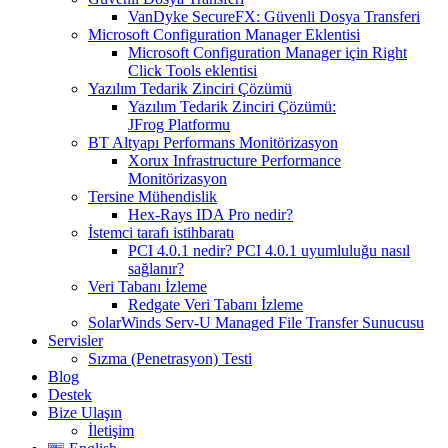
VanDyke SecureFX: Güvenli Dosya Transferi
Microsoft Configuration Manager Eklentisi
Microsoft Configuration Manager için Right
Click Tools eklentisi
Yazılım Tedarik Zinciri Çözümü
Yazılım Tedarik Zinciri Çözümü:
JFrog Platformu
BT Altyapı Performans Monitörizasyon
Xorux Infrastructure Performance
Monitörizasyon
Tersine Mühendislik
Hex-Rays IDA Pro nedir?
İstemci tarafı istihbaratı
PCI 4.0.1 nedir? PCI 4.0.1 uyumluluğu nasıl
sağlanır?
Veri Tabanı İzleme
Redgate Veri Tabanı İzleme
SolarWinds Serv-U Managed File Transfer Sunucusu
Servisler
Sızma (Penetrasyon) Testi
Blog
Destek
Bize Ulaşın
İletişim