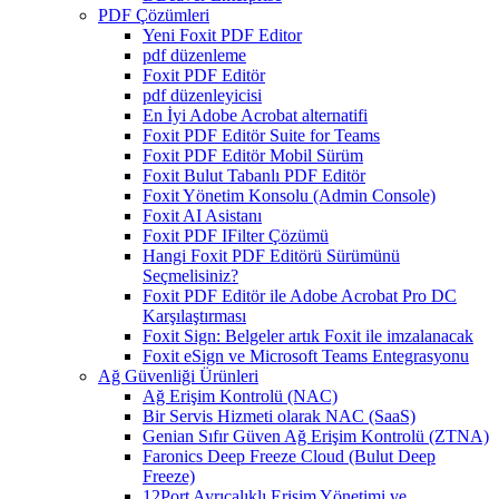
PDF Çözümleri
Yeni Foxit PDF Editor
pdf düzenleme
Foxit PDF Editör
pdf düzenleyicisi
En İyi Adobe Acrobat alternatifi
Foxit PDF Editör Suite for Teams
Foxit PDF Editör Mobil Sürüm
Foxit Bulut Tabanlı PDF Editör
Foxit Yönetim Konsolu (Admin Console)
Foxit AI Asistanı
Foxit PDF IFilter Çözümü
Hangi Foxit PDF Editörü Sürümünü
Seçmelisiniz?
Foxit PDF Editör ile Adobe Acrobat Pro DC
Karşılaştırması
Foxit Sign: Belgeler artık Foxit ile imzalanacak
Foxit eSign ve Microsoft Teams Entegrasyonu
Ağ Güvenliği Ürünleri
Ağ Erişim Kontrolü (NAC)
Bir Servis Hizmeti olarak NAC (SaaS)
Genian Sıfır Güven Ağ Erişim Kontrolü (ZTNA)
Faronics Deep Freeze Cloud (Bulut Deep
Freeze)
12Port Ayrıcalıklı Erişim Yönetimi ve