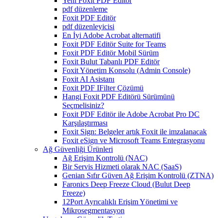
Yeni Foxit PDF Editor
pdf düzenleme
Foxit PDF Editör
pdf düzenleyicisi
En İyi Adobe Acrobat alternatifi
Foxit PDF Editör Suite for Teams
Foxit PDF Editör Mobil Sürüm
Foxit Bulut Tabanlı PDF Editör
Foxit Yönetim Konsolu (Admin Console)
Foxit AI Asistanı
Foxit PDF IFilter Çözümü
Hangi Foxit PDF Editörü Sürümünü
Seçmelisiniz?
Foxit PDF Editör ile Adobe Acrobat Pro DC
Karşılaştırması
Foxit Sign: Belgeler artık Foxit ile imzalanacak
Foxit eSign ve Microsoft Teams Entegrasyonu
Ağ Güvenliği Ürünleri
Ağ Erişim Kontrolü (NAC)
Bir Servis Hizmeti olarak NAC (SaaS)
Genian Sıfır Güven Ağ Erişim Kontrolü (ZTNA)
Faronics Deep Freeze Cloud (Bulut Deep
Freeze)
12Port Ayrıcalıklı Erişim Yönetimi ve
Mikrosegmentasyon