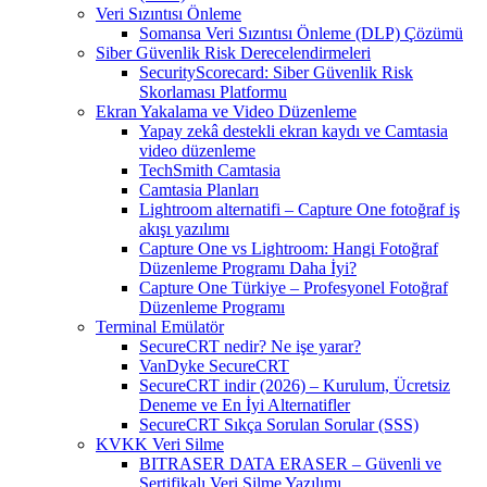
Veri Sızıntısı Önleme
Somansa Veri Sızıntısı Önleme (DLP) Çözümü
Siber Güvenlik Risk Derecelendirmeleri
SecurityScorecard: Siber Güvenlik Risk
Skorlaması Platformu
Ekran Yakalama ve Video Düzenleme
Yapay zekâ destekli ekran kaydı ve Camtasia
video düzenleme
TechSmith Camtasia
Camtasia Planları
Lightroom alternatifi – Capture One fotoğraf iş
akışı yazılımı
Capture One vs Lightroom: Hangi Fotoğraf
Düzenleme Programı Daha İyi?
Capture One Türkiye – Profesyonel Fotoğraf
Düzenleme Programı
Terminal Emülatör
SecureCRT nedir? Ne işe yarar?
VanDyke SecureCRT
SecureCRT indir (2026) – Kurulum, Ücretsiz
Deneme ve En İyi Alternatifler
SecureCRT Sıkça Sorulan Sorular (SSS)
KVKK Veri Silme
BITRASER DATA ERASER – Güvenli ve
Sertifikalı Veri Silme Yazılımı