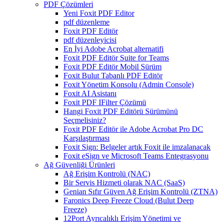
PDF Çözümleri
Yeni Foxit PDF Editor
pdf düzenleme
Foxit PDF Editör
pdf düzenleyicisi
En İyi Adobe Acrobat alternatifi
Foxit PDF Editör Suite for Teams
Foxit PDF Editör Mobil Sürüm
Foxit Bulut Tabanlı PDF Editör
Foxit Yönetim Konsolu (Admin Console)
Foxit AI Asistanı
Foxit PDF IFilter Çözümü
Hangi Foxit PDF Editörü Sürümünü
Seçmelisiniz?
Foxit PDF Editör ile Adobe Acrobat Pro DC
Karşılaştırması
Foxit Sign: Belgeler artık Foxit ile imzalanacak
Foxit eSign ve Microsoft Teams Entegrasyonu
Ağ Güvenliği Ürünleri
Ağ Erişim Kontrolü (NAC)
Bir Servis Hizmeti olarak NAC (SaaS)
Genian Sıfır Güven Ağ Erişim Kontrolü (ZTNA)
Faronics Deep Freeze Cloud (Bulut Deep
Freeze)
12Port Ayrıcalıklı Erişim Yönetimi ve