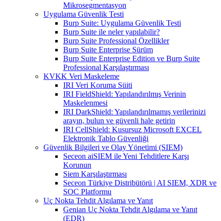
Mikrosegmentasyon
Uygulama Güvenlik Testi
Burp Suite: Uygulama Güvenlik Testi
Burp Suite ile neler yapılabilir?
Burp Suite Professional Özellikler
Burp Suite Enterprise Sürüm
Burp Suite Enterprise Edition ve Burp Suite
Professional Karşılaştırması
KVKK Veri Maskeleme
IRI Veri Koruma Süiti
IRI FieldShield: Yapılandırılmış Verinin
Maskelenmesi
IRI DarkShield: Yapılandırılmamış verilerinizi
arayın, bulun ve güvenli hale getirin
IRI CellShield: Kusursuz Microsoft EXCEL
Elektronik Tablo Güvenliği
Güvenlik Bilgileri ve Olay Yönetimi (SIEM)
Seceon aiSIEM ile Yeni Tehditlere Karşı
Korunun
Siem Karşılaştırması
Seceon Türkiye Distribütörü | AI SIEM, XDR ve
SOC Platformu
Uç Nokta Tehdit Algılama ve Yanıt
Genian Uç Nokta Tehdit Algılama ve Yanıt
(EDR)