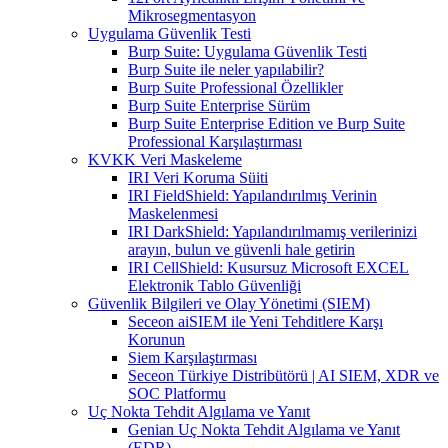
Mikrosegmentasyon
Uygulama Güvenlik Testi
Burp Suite: Uygulama Güvenlik Testi
Burp Suite ile neler yapılabilir?
Burp Suite Professional Özellikler
Burp Suite Enterprise Sürüm
Burp Suite Enterprise Edition ve Burp Suite
Professional Karşılaştırması
KVKK Veri Maskeleme
IRI Veri Koruma Süiti
IRI FieldShield: Yapılandırılmış Verinin
Maskelenmesi
IRI DarkShield: Yapılandırılmamış verilerinizi
arayın, bulun ve güvenli hale getirin
IRI CellShield: Kusursuz Microsoft EXCEL
Elektronik Tablo Güvenliği
Güvenlik Bilgileri ve Olay Yönetimi (SIEM)
Seceon aiSIEM ile Yeni Tehditlere Karşı
Korunun
Siem Karşılaştırması
Seceon Türkiye Distribütörü | AI SIEM, XDR ve
SOC Platformu
Uç Nokta Tehdit Algılama ve Yanıt
Genian Uç Nokta Tehdit Algılama ve Yanıt
(EDR)