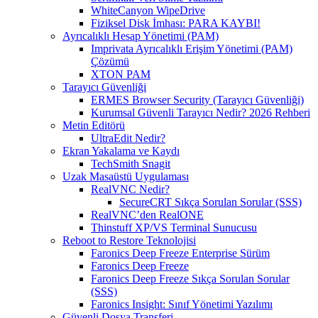
WhiteCanyon WipeDrive
Fiziksel Disk İmhası: PARA KAYBI!
Ayrıcalıklı Hesap Yönetimi (PAM)
Imprivata Ayrıcalıklı Erişim Yönetimi (PAM)
Çözümü
XTON PAM
Tarayıcı Güvenliği
ERMES Browser Security (Tarayıcı Güvenliği)
Kurumsal Güvenli Tarayıcı Nedir? 2026 Rehberi
Metin Editörü
UltraEdit Nedir?
Ekran Yakalama ve Kaydı
TechSmith Snagit
Uzak Masaüstü Uygulaması
RealVNC Nedir?
SecureCRT Sıkça Sorulan Sorular (SSS)
RealVNC’den RealONE
Thinstuff XP/VS Terminal Sunucusu
Reboot to Restore Teknolojisi
Faronics Deep Freeze Enterprise Sürüm
Faronics Deep Freeze
Faronics Deep Freeze Sıkça Sorulan Sorular
(SSS)
Faronics Insight: Sınıf Yönetimi Yazılımı
Güvenli Dosya Transferi