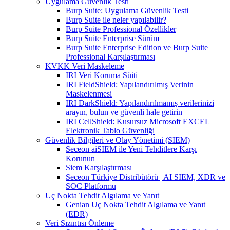
Uygulama Güvenlik Testi
Burp Suite: Uygulama Güvenlik Testi
Burp Suite ile neler yapılabilir?
Burp Suite Professional Özellikler
Burp Suite Enterprise Sürüm
Burp Suite Enterprise Edition ve Burp Suite
Professional Karşılaştırması
KVKK Veri Maskeleme
IRI Veri Koruma Süiti
IRI FieldShield: Yapılandırılmış Verinin
Maskelenmesi
IRI DarkShield: Yapılandırılmamış verilerinizi
arayın, bulun ve güvenli hale getirin
IRI CellShield: Kusursuz Microsoft EXCEL
Elektronik Tablo Güvenliği
Güvenlik Bilgileri ve Olay Yönetimi (SIEM)
Seceon aiSIEM ile Yeni Tehditlere Karşı
Korunun
Siem Karşılaştırması
Seceon Türkiye Distribütörü | AI SIEM, XDR ve
SOC Platformu
Uç Nokta Tehdit Algılama ve Yanıt
Genian Uç Nokta Tehdit Algılama ve Yanıt
(EDR)
Veri Sızıntısı Önleme