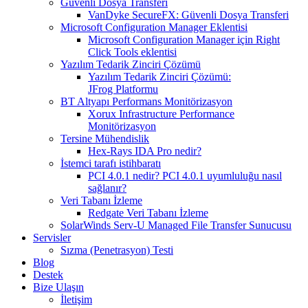
Güvenli Dosya Transferi
VanDyke SecureFX: Güvenli Dosya Transferi
Microsoft Configuration Manager Eklentisi
Microsoft Configuration Manager için Right
Click Tools eklentisi
Yazılım Tedarik Zinciri Çözümü
Yazılım Tedarik Zinciri Çözümü:
JFrog Platformu
BT Altyapı Performans Monitörizasyon
Xorux Infrastructure Performance
Monitörizasyon
Tersine Mühendislik
Hex-Rays IDA Pro nedir?
İstemci tarafı istihbaratı
PCI 4.0.1 nedir? PCI 4.0.1 uyumluluğu nasıl
sağlanır?
Veri Tabanı İzleme
Redgate Veri Tabanı İzleme
SolarWinds Serv-U Managed File Transfer Sunucusu
Servisler
Sızma (Penetrasyon) Testi
Blog
Destek
Bize Ulaşın
İletişim