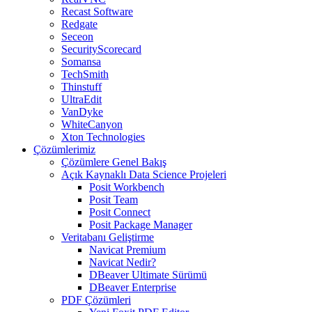
Recast Software
Redgate
Seceon
SecurityScorecard
Somansa
TechSmith
Thinstuff
UltraEdit
VanDyke
WhiteCanyon
Xton Technologies
Çözümlerimiz
Çözümlere Genel Bakış
Açık Kaynaklı Data Science Projeleri
Posit Workbench
Posit Team
Posit Connect
Posit Package Manager
Veritabanı Geliştirme
Navicat Premium
Navicat Nedir?
DBeaver Ultimate Sürümü
DBeaver Enterprise
PDF Çözümleri