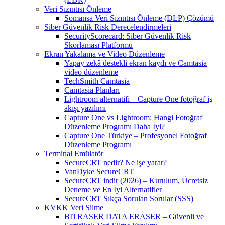
Veri Sızıntısı Önleme
Somansa Veri Sızıntısı Önleme (DLP) Çözümü
Siber Güvenlik Risk Derecelendirmeleri
SecurityScorecard: Siber Güvenlik Risk
Skorlaması Platformu
Ekran Yakalama ve Video Düzenleme
Yapay zekâ destekli ekran kaydı ve Camtasia
video düzenleme
TechSmith Camtasia
Camtasia Planları
Lightroom alternatifi – Capture One fotoğraf iş
akışı yazılımı
Capture One vs Lightroom: Hangi Fotoğraf
Düzenleme Programı Daha İyi?
Capture One Türkiye – Profesyonel Fotoğraf
Düzenleme Programı
Terminal Emülatör
SecureCRT nedir? Ne işe yarar?
VanDyke SecureCRT
SecureCRT indir (2026) – Kurulum, Ücretsiz
Deneme ve En İyi Alternatifler
SecureCRT Sıkça Sorulan Sorular (SSS)
KVKK Veri Silme
BITRASER DATA ERASER – Güvenli ve