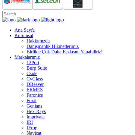
Ana Sayfa
Kurumsal
Hakkımızda
Danışmanlık Hizmetlerimiz
Birlikte Çok Daha Fazlasını Yapabiliriz!
Markalarımız
12Port
Burp Suite
Cside
CyGlass
DBeaver
ERMES
Faronics
Foxit
Genians
Hex-Rays
Imprivata
IRI
JFrog
Navicat