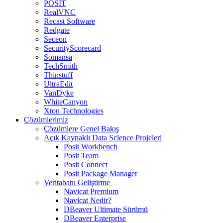
POSIT
RealVNC
Recast Software
Redgate
Seceon
SecurityScorecard
Somansa
TechSmith
Thinstuff
UltraEdit
VanDyke
WhiteCanyon
Xton Technologies
Çözümlerimiz
Çözümlere Genel Bakış
Açık Kaynaklı Data Science Projeleri
Posit Workbench
Posit Team
Posit Connect
Posit Package Manager
Veritabanı Geliştirme
Navicat Premium
Navicat Nedir?
DBeaver Ultimate Sürümü
DBeaver Enterprise