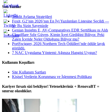
Son Yazılar
Tehdit Avlama Stratejileri
Foxit, G2’nin 2026’nın En İyi Yazılımları Listesine Seçildi —
Ve Bu Sizin Sayenizde
Genian Insights E, AV-Comparatives EDR Sertifikası nı Aldı
Cloudflare Sıfır Güven, Kimin İçeri Girdiğini Biliyor. Peki
Zaten İçeride Neler Olduğunu Biliyor mu?
PortSwigger, 2026 Northern Tech Ödülleri’nde ödüle layık
görüldü.
7 NAC Uygulama Yöntemi: Ağınıza Hangisi Uygun?
Kullanım Koşulları
Site Kullanım Şartları
Kişisel Verilerin Korunması ve İşlenmesi Politikası
Kariyer fırsatı sizi bekliyor! Yetenekleriniz + RenovaBT =
sınırsız olasılıklar.