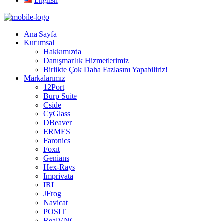
English
Ana Sayfa
Kurumsal
Hakkımızda
Danışmanlık Hizmetlerimiz
Birlikte Çok Daha Fazlasını Yapabiliriz!
Markalarımız
12Port
Burp Suite
Cside
CyGlass
DBeaver
ERMES
Faronics
Foxit
Genians
Hex-Rays
Imprivata
IRI
JFrog
Navicat
POSIT
RealVNC