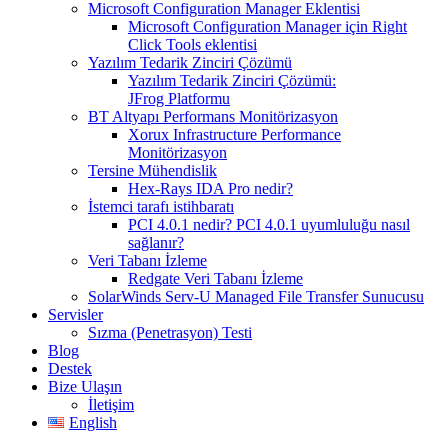
Microsoft Configuration Manager Eklentisi
Microsoft Configuration Manager için Right
Click Tools eklentisi
Yazılım Tedarik Zinciri Çözümü
Yazılım Tedarik Zinciri Çözümü:
JFrog Platformu
BT Altyapı Performans Monitörizasyon
Xorux Infrastructure Performance
Monitörizasyon
Tersine Mühendislik
Hex-Rays IDA Pro nedir?
İstemci tarafı istihbaratı
PCI 4.0.1 nedir? PCI 4.0.1 uyumluluğu nasıl
sağlanır?
Veri Tabanı İzleme
Redgate Veri Tabanı İzleme
SolarWinds Serv-U Managed File Transfer Sunucusu
Servisler
Sızma (Penetrasyon) Testi
Blog
Destek
Bize Ulaşın
İletişim
English