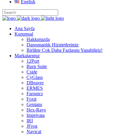
English
Ana Sayfa
Kurumsal
Hakkımızda
Danışmanlık Hizmetlerimiz
Birlikte Çok Daha Fazlasını Yapabiliriz!
Markalarımız
12Port
Burp Suite
Cside
CyGlass
DBeaver
ERMES
Faronics
Foxit
Genians
Hex-Rays
Imprivata
IRI
JFrog
Navicat