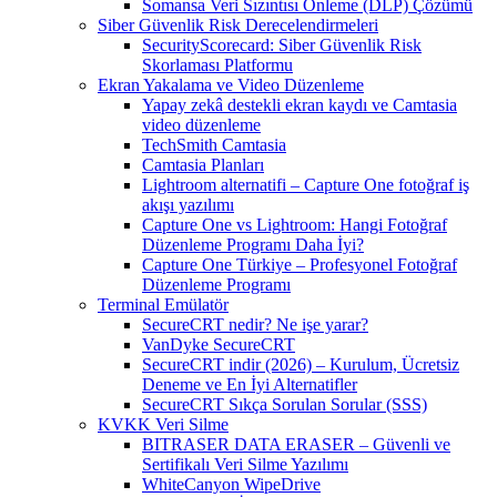
Somansa Veri Sızıntısı Önleme (DLP) Çözümü
Siber Güvenlik Risk Derecelendirmeleri
SecurityScorecard: Siber Güvenlik Risk
Skorlaması Platformu
Ekran Yakalama ve Video Düzenleme
Yapay zekâ destekli ekran kaydı ve Camtasia
video düzenleme
TechSmith Camtasia
Camtasia Planları
Lightroom alternatifi – Capture One fotoğraf iş
akışı yazılımı
Capture One vs Lightroom: Hangi Fotoğraf
Düzenleme Programı Daha İyi?
Capture One Türkiye – Profesyonel Fotoğraf
Düzenleme Programı
Terminal Emülatör
SecureCRT nedir? Ne işe yarar?
VanDyke SecureCRT
SecureCRT indir (2026) – Kurulum, Ücretsiz
Deneme ve En İyi Alternatifler
SecureCRT Sıkça Sorulan Sorular (SSS)
KVKK Veri Silme
BITRASER DATA ERASER – Güvenli ve
Sertifikalı Veri Silme Yazılımı
WhiteCanyon WipeDrive