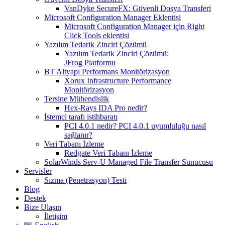
VanDyke SecureFX: Güvenli Dosya Transferi
Microsoft Configuration Manager Eklentisi
Microsoft Configuration Manager için Right
Click Tools eklentisi
Yazılım Tedarik Zinciri Çözümü
Yazılım Tedarik Zinciri Çözümü:
JFrog Platformu
BT Altyapı Performans Monitörizasyon
Xorux Infrastructure Performance
Monitörizasyon
Tersine Mühendislik
Hex-Rays IDA Pro nedir?
İstemci tarafı istihbaratı
PCI 4.0.1 nedir? PCI 4.0.1 uyumluluğu nasıl
sağlanır?
Veri Tabanı İzleme
Redgate Veri Tabanı İzleme
SolarWinds Serv-U Managed File Transfer Sunucusu
Servisler
Sızma (Penetrasyon) Testi
Blog
Destek
Bize Ulaşın
İletişim