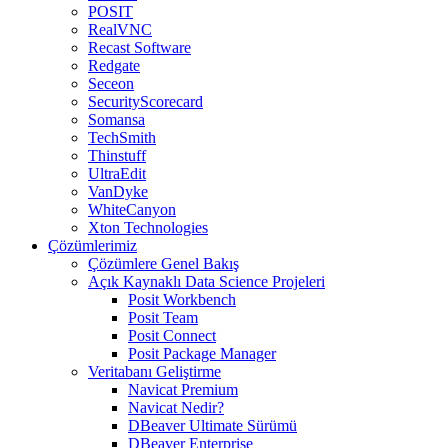
POSIT
RealVNC
Recast Software
Redgate
Seceon
SecurityScorecard
Somansa
TechSmith
Thinstuff
UltraEdit
VanDyke
WhiteCanyon
Xton Technologies
Çözümlerimiz
Çözümlere Genel Bakış
Açık Kaynaklı Data Science Projeleri
Posit Workbench
Posit Team
Posit Connect
Posit Package Manager
Veritabanı Geliştirme
Navicat Premium
Navicat Nedir?
DBeaver Ultimate Sürümü
DBeaver Enterprise