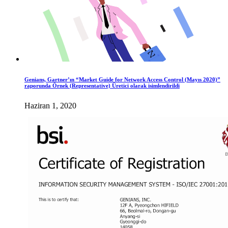
Genians, Gartner’ın “Market Guide for Network Access Control (Mayıs 2020)”
raporunda Örnek (Representative) Üretici olarak isimlendirildi
Haziran 1, 2020