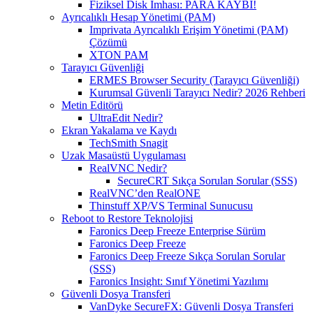
Fiziksel Disk İmhası: PARA KAYBI!
Ayrıcalıklı Hesap Yönetimi (PAM)
Imprivata Ayrıcalıklı Erişim Yönetimi (PAM)
Çözümü
XTON PAM
Tarayıcı Güvenliği
ERMES Browser Security (Tarayıcı Güvenliği)
Kurumsal Güvenli Tarayıcı Nedir? 2026 Rehberi
Metin Editörü
UltraEdit Nedir?
Ekran Yakalama ve Kaydı
TechSmith Snagit
Uzak Masaüstü Uygulaması
RealVNC Nedir?
SecureCRT Sıkça Sorulan Sorular (SSS)
RealVNC’den RealONE
Thinstuff XP/VS Terminal Sunucusu
Reboot to Restore Teknolojisi
Faronics Deep Freeze Enterprise Sürüm
Faronics Deep Freeze
Faronics Deep Freeze Sıkça Sorulan Sorular
(SSS)
Faronics Insight: Sınıf Yönetimi Yazılımı
Güvenli Dosya Transferi
VanDyke SecureFX: Güvenli Dosya Transferi