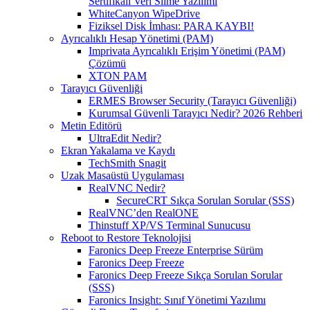
Sertifikalı Veri Silme Yazılımı
WhiteCanyon WipeDrive
Fiziksel Disk İmhası: PARA KAYBI!
Ayrıcalıklı Hesap Yönetimi (PAM)
Imprivata Ayrıcalıklı Erişim Yönetimi (PAM)
Çözümü
XTON PAM
Tarayıcı Güvenliği
ERMES Browser Security (Tarayıcı Güvenliği)
Kurumsal Güvenli Tarayıcı Nedir? 2026 Rehberi
Metin Editörü
UltraEdit Nedir?
Ekran Yakalama ve Kaydı
TechSmith Snagit
Uzak Masaüstü Uygulaması
RealVNC Nedir?
SecureCRT Sıkça Sorulan Sorular (SSS)
RealVNC’den RealONE
Thinstuff XP/VS Terminal Sunucusu
Reboot to Restore Teknolojisi
Faronics Deep Freeze Enterprise Sürüm
Faronics Deep Freeze
Faronics Deep Freeze Sıkça Sorulan Sorular
(SSS)
Faronics Insight: Sınıf Yönetimi Yazılımı