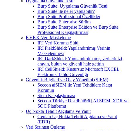
Uygulama Güvenlik Testi
Burp Suite: Uygulama Güvenlik Testi
Burp Suite ile neler yapılabilir?
Burp Suite Professional Özellikler
Burp Suite Enterprise Sürüm
Burp Suite Enterprise Edition ve Burp Suite
Professional Karşılaştırması
KVKK Veri Maskeleme
IRI Veri Koruma Süiti
IRI FieldShield: Yapılandırılmış Verinin
Maskelenmesi
IRI DarkShield: Yapılandırılmamış verilerinizi
arayın, bulun ve güvenli hale getirin
IRI CellShield: Kusursuz Microsoft EXCEL
Elektronik Tablo Güvenliği
Güvenlik Bilgileri ve Olay Yönetimi (SIEM)
Seceon aiSIEM ile Yeni Tehditlere Karşı
Korunun
Siem Karşılaştırması
Seceon Türkiye Distribütörü | AI SIEM, XDR ve
SOC Platformu
Uç Nokta Tehdit Algılama ve Yanıt
Genian Uç Nokta Tehdit Algılama ve Yanıt
(EDR)
Veri Sızıntısı Önleme