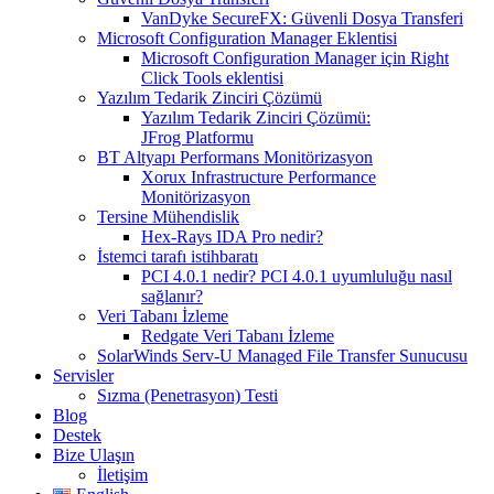
VanDyke SecureFX: Güvenli Dosya Transferi
Microsoft Configuration Manager Eklentisi
Microsoft Configuration Manager için Right
Click Tools eklentisi
Yazılım Tedarik Zinciri Çözümü
Yazılım Tedarik Zinciri Çözümü:
JFrog Platformu
BT Altyapı Performans Monitörizasyon
Xorux Infrastructure Performance
Monitörizasyon
Tersine Mühendislik
Hex-Rays IDA Pro nedir?
İstemci tarafı istihbaratı
PCI 4.0.1 nedir? PCI 4.0.1 uyumluluğu nasıl
sağlanır?
Veri Tabanı İzleme
Redgate Veri Tabanı İzleme
SolarWinds Serv-U Managed File Transfer Sunucusu
Servisler
Sızma (Penetrasyon) Testi
Blog
Destek
Bize Ulaşın
İletişim