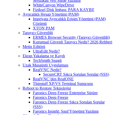
Sertifikalı Veri Silme Yazılımı
WhiteCanyon WipeDrive
Fiziksel Disk İmhası: PARA KAYBI!
Ayrıcalıklı Hesap Yönetimi (PAM)
Imprivata Ayrıcalıklı Erişim Yönetimi (PAM)
Çözümü
XTON PAM
Tarayıcı Güvenliği
ERMES Browser Security (Tarayıcı Güvenliği)
Kurumsal Güvenli Tarayıcı Nedir? 2026 Rehberi
Metin Editörü
UltraEdit Nedir?
Ekran Yakalama ve Kaydı
TechSmith Snagit
Uzak Masaüstü Uygulaması
RealVNC Nedir?
SecureCRT Sıkça Sorulan Sorular (SSS)
RealVNC’den RealONE
Thinstuff XP/VS Terminal Sunucusu
Reboot to Restore Teknolojisi
Faronics Deep Freeze Enterprise Sürüm
Faronics Deep Freeze
Faronics Deep Freeze Sıkça Sorulan Sorular
(SSS)
Faronics Insight: Sınıf Yönetimi Yazılımı