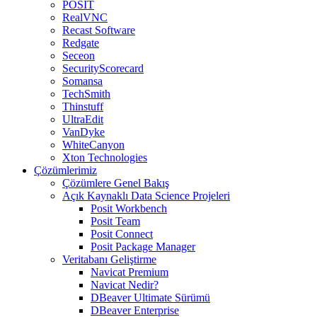
POSIT
RealVNC
Recast Software
Redgate
Seceon
SecurityScorecard
Somansa
TechSmith
Thinstuff
UltraEdit
VanDyke
WhiteCanyon
Xton Technologies
Çözümlerimiz
Çözümlere Genel Bakış
Açık Kaynaklı Data Science Projeleri
Posit Workbench
Posit Team
Posit Connect
Posit Package Manager
Veritabanı Geliştirme
Navicat Premium
Navicat Nedir?
DBeaver Ultimate Sürümü
DBeaver Enterprise