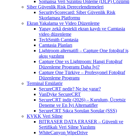
Somansa Veri Sızıntısı Önleme (DLP) Çözümü
Siber Güvenlik Risk Derecelendirmeleri
SecurityScorecard: Siber Güvenlik Risk
Skorlaması Platformu
Ekran Yakalama ve Video Düzenleme
Yapay zekâ destekli ekran kaydı ve Camtasia
video düzenleme
TechSmith Camtasia
Camtasia Planları
Lightroom alternatifi – Capture One fotoğraf iş
akışı yazılımı
Capture One vs Lightroom: Hangi Fotoğraf
Düzenleme Programı Daha İyi?
Capture One Türkiye – Profesyonel Fotoğraf
Düzenleme Programı
Terminal Emülatör
SecureCRT nedir? Ne işe yarar?
VanDyke SecureCRT
SecureCRT indir (2026) – Kurulum, Ücretsiz
Deneme ve En İyi Alternatifler
SecureCRT Sıkça Sorulan Sorular (SSS)
KVKK Veri Silme
BITRASER DATA ERASER – Güvenli ve
Sertifikalı Veri Silme Yazılımı
WhiteCanyon WipeDrive