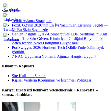
Son Yazılar
Tehdit Avlama Stratejileri
Foxit, G2’nin 2026’nın En İyi Yazılımları Listesine Seçildi —
Ve Bu Sizin Sayenizde
Genian Insights E, AV-Comparatives EDR Sertifikası nı Aldı
Cloudflare Sıfır Güven, Kimin İçeri Girdiğini Biliyor. Peki
Zaten İçeride Neler Olduğunu Biliyor mu?
PortSwigger, 2026 Northern Tech Ödülleri’nde ödüle layık
görüldü.
7 NAC Uygulama Yöntemi: Ağınıza Hangisi Uygun?
Kullanım Koşulları
Site Kullanım Şartları
Kişisel Verilerin Korunması ve İşlenmesi Politikası
Kariyer fırsatı sizi bekliyor! Yetenekleriniz + RenovaBT =
sınırsız olasılıklar.