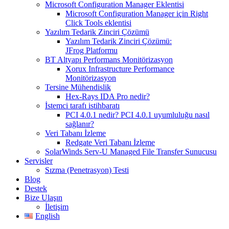
Microsoft Configuration Manager Eklentisi
Microsoft Configuration Manager için Right
Click Tools eklentisi
Yazılım Tedarik Zinciri Çözümü
Yazılım Tedarik Zinciri Çözümü:
JFrog Platformu
BT Altyapı Performans Monitörizasyon
Xorux Infrastructure Performance
Monitörizasyon
Tersine Mühendislik
Hex-Rays IDA Pro nedir?
İstemci tarafı istihbaratı
PCI 4.0.1 nedir? PCI 4.0.1 uyumluluğu nasıl
sağlanır?
Veri Tabanı İzleme
Redgate Veri Tabanı İzleme
SolarWinds Serv-U Managed File Transfer Sunucusu
Servisler
Sızma (Penetrasyon) Testi
Blog
Destek
Bize Ulaşın
İletişim
English