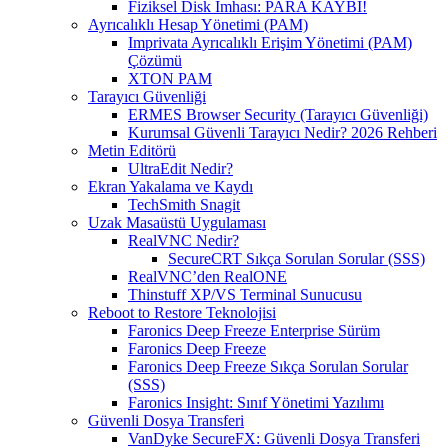
Fiziksel Disk İmhası: PARA KAYBI!
Ayrıcalıklı Hesap Yönetimi (PAM)
Imprivata Ayrıcalıklı Erişim Yönetimi (PAM)
Çözümü
XTON PAM
Tarayıcı Güvenliği
ERMES Browser Security (Tarayıcı Güvenliği)
Kurumsal Güvenli Tarayıcı Nedir? 2026 Rehberi
Metin Editörü
UltraEdit Nedir?
Ekran Yakalama ve Kaydı
TechSmith Snagit
Uzak Masaüstü Uygulaması
RealVNC Nedir?
SecureCRT Sıkça Sorulan Sorular (SSS)
RealVNC’den RealONE
Thinstuff XP/VS Terminal Sunucusu
Reboot to Restore Teknolojisi
Faronics Deep Freeze Enterprise Sürüm
Faronics Deep Freeze
Faronics Deep Freeze Sıkça Sorulan Sorular
(SSS)
Faronics Insight: Sınıf Yönetimi Yazılımı
Güvenli Dosya Transferi
VanDyke SecureFX: Güvenli Dosya Transferi