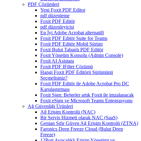
PDF Çözümleri
Yeni Foxit PDF Editor
pdf düzenleme
Foxit PDF Editör
pdf düzenleyicisi
En İyi Adobe Acrobat alternatifi
Foxit PDF Editör Suite for Teams
Foxit PDF Editör Mobil Sürüm
Foxit Bulut Tabanlı PDF Editör
Foxit Yönetim Konsolu (Admin Console)
Foxit AI Asistanı
Foxit PDF IFilter Çözümü
Hangi Foxit PDF Editörü Sürümünü
Seçmelisiniz?
Foxit PDF Editör ile Adobe Acrobat Pro DC
Karşılaştırması
Foxit Sign: Belgeler artık Foxit ile imzalanacak
Foxit eSign ve Microsoft Teams Entegrasyonu
Ağ Güvenliği Ürünleri
Ağ Erişim Kontrolü (NAC)
Bir Servis Hizmeti olarak NAC (SaaS)
Genian Sıfır Güven Ağ Erişim Kontrolü (ZTNA)
Faronics Deep Freeze Cloud (Bulut Deep
Freeze)
12Port Ayrıcalıklı Erişim Yönetimi ve