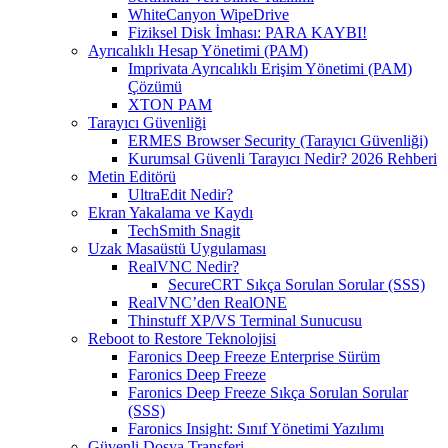
WhiteCanyon WipeDrive
Fiziksel Disk İmhası: PARA KAYBI!
Ayrıcalıklı Hesap Yönetimi (PAM)
Imprivata Ayrıcalıklı Erişim Yönetimi (PAM)
Çözümü
XTON PAM
Tarayıcı Güvenliği
ERMES Browser Security (Tarayıcı Güvenliği)
Kurumsal Güvenli Tarayıcı Nedir? 2026 Rehberi
Metin Editörü
UltraEdit Nedir?
Ekran Yakalama ve Kaydı
TechSmith Snagit
Uzak Masaüstü Uygulaması
RealVNC Nedir?
SecureCRT Sıkça Sorulan Sorular (SSS)
RealVNC’den RealONE
Thinstuff XP/VS Terminal Sunucusu
Reboot to Restore Teknolojisi
Faronics Deep Freeze Enterprise Sürüm
Faronics Deep Freeze
Faronics Deep Freeze Sıkça Sorulan Sorular
(SSS)
Faronics Insight: Sınıf Yönetimi Yazılımı
Güvenli Dosya Transferi