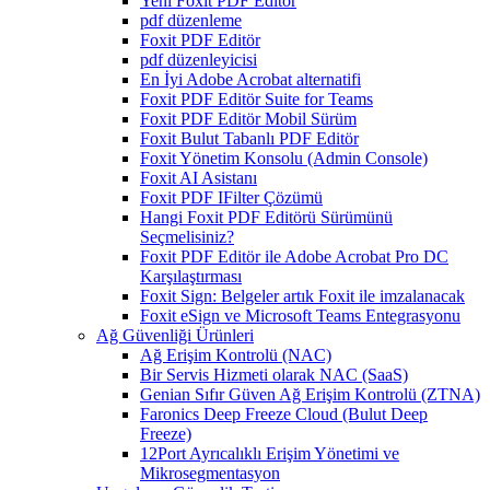
Yeni Foxit PDF Editor
pdf düzenleme
Foxit PDF Editör
pdf düzenleyicisi
En İyi Adobe Acrobat alternatifi
Foxit PDF Editör Suite for Teams
Foxit PDF Editör Mobil Sürüm
Foxit Bulut Tabanlı PDF Editör
Foxit Yönetim Konsolu (Admin Console)
Foxit AI Asistanı
Foxit PDF IFilter Çözümü
Hangi Foxit PDF Editörü Sürümünü
Seçmelisiniz?
Foxit PDF Editör ile Adobe Acrobat Pro DC
Karşılaştırması
Foxit Sign: Belgeler artık Foxit ile imzalanacak
Foxit eSign ve Microsoft Teams Entegrasyonu
Ağ Güvenliği Ürünleri
Ağ Erişim Kontrolü (NAC)
Bir Servis Hizmeti olarak NAC (SaaS)
Genian Sıfır Güven Ağ Erişim Kontrolü (ZTNA)
Faronics Deep Freeze Cloud (Bulut Deep
Freeze)
12Port Ayrıcalıklı Erişim Yönetimi ve
Mikrosegmentasyon