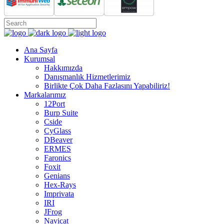
Ana Sayfa
Kurumsal
Hakkımızda
Danışmanlık Hizmetlerimiz
Birlikte Çok Daha Fazlasını Yapabiliriz!
Markalarımız
12Port
Burp Suite
Cside
CyGlass
DBeaver
ERMES
Faronics
Foxit
Genians
Hex-Rays
Imprivata
IRI
JFrog
Navicat