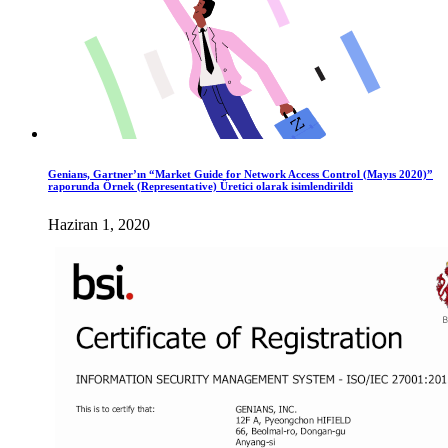
Genians, Gartner’ın “Market Guide for Network Access Control (Mayıs 2020)”
raporunda Örnek (Representative) Üretici olarak isimlendirildi
Haziran 1, 2020