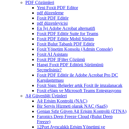
PDF Çözümleri
Yeni Foxit PDF Editor
pdf düzenleme
Foxit PDF Editör
pdf düzenleyicisi
En İyi Adobe Acrobat alternatifi
Foxit PDF Editör Suite for Teams
Foxit PDF Editör Mobil Sürüm
Foxit Bulut Tabanlı PDF Editör
Foxit Yönetim Konsolu (Admin Console)
Foxit AI Asistanı
Foxit PDF IFilter Çözümü
Hangi Foxit PDF Editörü Sürümünü
Seçmelisiniz?
Foxit PDF Editör ile Adobe Acrobat Pro DC
Karşılaştırması
Foxit Sign: Belgeler artık Foxit ile imzalanacak
Foxit eSign ve Microsoft Teams Entegrasyonu
Ağ Güvenliği Ürünleri
Ağ Erişim Kontrolü (NAC)
Bir Servis Hizmeti olarak NAC (SaaS)
Genian Sıfır Güven Ağ Erişim Kontrolü (ZTNA)
Faronics Deep Freeze Cloud (Bulut Deep
Freeze)
12Port Ayrıcalıklı Erişim Yönetimi ve