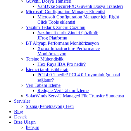
Güvenli Dosya Transferi
VanDyke SecureFX: Güvenli Dosya Transferi
Microsoft Configuration Manager Eklentisi
Microsoft Configuration Manager için Right
Click Tools eklentisi
Yazılım Tedarik Zinciri Çözümü
Yazılım Tedarik Zinciri Çözümü:
JFrog Platformu
BT Altyapı Performans Monitörizasyon
Xorux Infrastructure Performance
Monitörizasyon
Tersine Mühendislik
Hex-Rays IDA Pro nedir?
İstemci tarafı istihbaratı
PCI 4.0.1 nedir? PCI 4.0.1 uyumluluğu nasıl
sağlanır?
Veri Tabanı İzleme
Redgate Veri Tabanı İzleme
SolarWinds Serv-U Managed File Transfer Sunucusu
Servisler
Sızma (Penetrasyon) Testi
Blog
Destek
Bize Ulaşın
İletişim