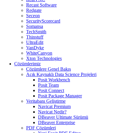
Recast Software
Redgate
Seceon
SecurityScorecard
Somansa
TechSmith
Thinstuff
UltraEdit
VanDyke
WhiteCanyon
Xton Technologies
Çözümlerimiz
Çözümlere Genel Bakış
Açık Kaynaklı Data Science Projeleri
Posit Workbench
Posit Team
Posit Connect
Posit Package Manager
Veritabanı Geliştirme
Navicat Premium
Navicat Nedir?
DBeaver Ultimate Sürümü
DBeaver Enterprise
PDF Çözümleri