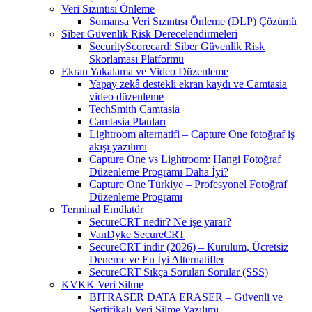
Veri Sızıntısı Önleme
Somansa Veri Sızıntısı Önleme (DLP) Çözümü
Siber Güvenlik Risk Derecelendirmeleri
SecurityScorecard: Siber Güvenlik Risk
Skorlaması Platformu
Ekran Yakalama ve Video Düzenleme
Yapay zekâ destekli ekran kaydı ve Camtasia
video düzenleme
TechSmith Camtasia
Camtasia Planları
Lightroom alternatifi – Capture One fotoğraf iş
akışı yazılımı
Capture One vs Lightroom: Hangi Fotoğraf
Düzenleme Programı Daha İyi?
Capture One Türkiye – Profesyonel Fotoğraf
Düzenleme Programı
Terminal Emülatör
SecureCRT nedir? Ne işe yarar?
VanDyke SecureCRT
SecureCRT indir (2026) – Kurulum, Ücretsiz
Deneme ve En İyi Alternatifler
SecureCRT Sıkça Sorulan Sorular (SSS)
KVKK Veri Silme
BITRASER DATA ERASER – Güvenli ve
Sertifikalı Veri Silme Yazılımı