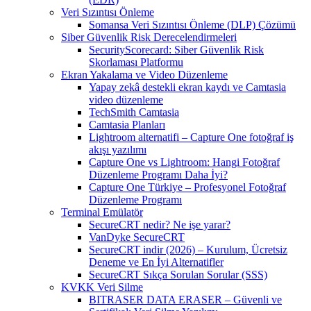
Veri Sızıntısı Önleme
Somansa Veri Sızıntısı Önleme (DLP) Çözümü
Siber Güvenlik Risk Derecelendirmeleri
SecurityScorecard: Siber Güvenlik Risk
Skorlaması Platformu
Ekran Yakalama ve Video Düzenleme
Yapay zekâ destekli ekran kaydı ve Camtasia
video düzenleme
TechSmith Camtasia
Camtasia Planları
Lightroom alternatifi – Capture One fotoğraf iş
akışı yazılımı
Capture One vs Lightroom: Hangi Fotoğraf
Düzenleme Programı Daha İyi?
Capture One Türkiye – Profesyonel Fotoğraf
Düzenleme Programı
Terminal Emülatör
SecureCRT nedir? Ne işe yarar?
VanDyke SecureCRT
SecureCRT indir (2026) – Kurulum, Ücretsiz
Deneme ve En İyi Alternatifler
SecureCRT Sıkça Sorulan Sorular (SSS)
KVKK Veri Silme
BITRASER DATA ERASER – Güvenli ve