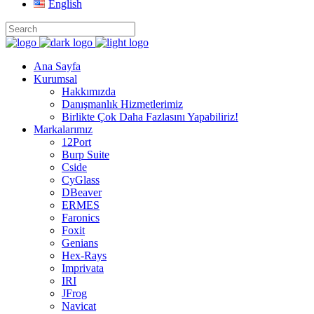
English
Ana Sayfa
Kurumsal
Hakkımızda
Danışmanlık Hizmetlerimiz
Birlikte Çok Daha Fazlasını Yapabiliriz!
Markalarımız
12Port
Burp Suite
Cside
CyGlass
DBeaver
ERMES
Faronics
Foxit
Genians
Hex-Rays
Imprivata
IRI
JFrog
Navicat