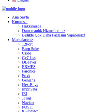
English
Ana Sayfa
Kurumsal
Hakkımızda
Danışmanlık Hizmetlerimiz
Birlikte Çok Daha Fazlasını Yapabiliriz!
Markalarımız
12Port
Burp Suite
Cside
CyGlass
DBeaver
ERMES
Faronics
Foxit
Genians
Hex-Rays
Imprivata
IRI
JFrog
Navicat
POSIT
RealVNC