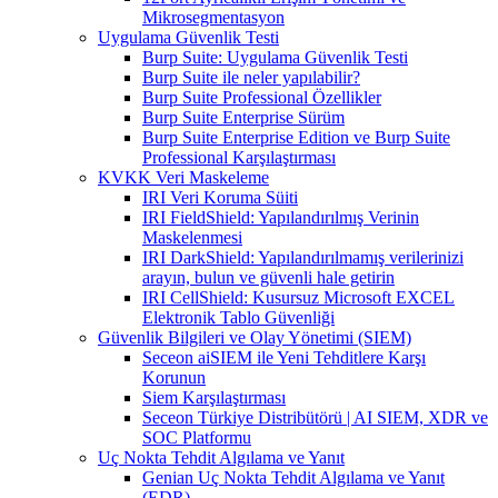
Mikrosegmentasyon
Uygulama Güvenlik Testi
Burp Suite: Uygulama Güvenlik Testi
Burp Suite ile neler yapılabilir?
Burp Suite Professional Özellikler
Burp Suite Enterprise Sürüm
Burp Suite Enterprise Edition ve Burp Suite
Professional Karşılaştırması
KVKK Veri Maskeleme
IRI Veri Koruma Süiti
IRI FieldShield: Yapılandırılmış Verinin
Maskelenmesi
IRI DarkShield: Yapılandırılmamış verilerinizi
arayın, bulun ve güvenli hale getirin
IRI CellShield: Kusursuz Microsoft EXCEL
Elektronik Tablo Güvenliği
Güvenlik Bilgileri ve Olay Yönetimi (SIEM)
Seceon aiSIEM ile Yeni Tehditlere Karşı
Korunun
Siem Karşılaştırması
Seceon Türkiye Distribütörü | AI SIEM, XDR ve
SOC Platformu
Uç Nokta Tehdit Algılama ve Yanıt
Genian Uç Nokta Tehdit Algılama ve Yanıt
(EDR)