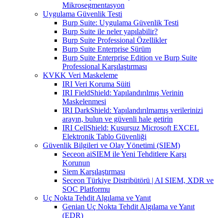
Mikrosegmentasyon
Uygulama Güvenlik Testi
Burp Suite: Uygulama Güvenlik Testi
Burp Suite ile neler yapılabilir?
Burp Suite Professional Özellikler
Burp Suite Enterprise Sürüm
Burp Suite Enterprise Edition ve Burp Suite
Professional Karşılaştırması
KVKK Veri Maskeleme
IRI Veri Koruma Süiti
IRI FieldShield: Yapılandırılmış Verinin
Maskelenmesi
IRI DarkShield: Yapılandırılmamış verilerinizi
arayın, bulun ve güvenli hale getirin
IRI CellShield: Kusursuz Microsoft EXCEL
Elektronik Tablo Güvenliği
Güvenlik Bilgileri ve Olay Yönetimi (SIEM)
Seceon aiSIEM ile Yeni Tehditlere Karşı
Korunun
Siem Karşılaştırması
Seceon Türkiye Distribütörü | AI SIEM, XDR ve
SOC Platformu
Uç Nokta Tehdit Algılama ve Yanıt
Genian Uç Nokta Tehdit Algılama ve Yanıt
(EDR)