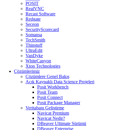
POSIT
RealVNC
Recast Software
Redgate
Seceon
SecurityScorecard
Somansa
TechSmith
Thinstuff
UltraEdit
VanDyke
WhiteCanyon
Xton Technologies
Çözümlerimiz
Çözümlere Genel Bakış
Açık Kaynaklı Data Science Projeleri
Posit Workbench
Posit Team
Posit Connect
Posit Package Manager
Veritabanı Geliştirme
Navicat Premium
Navicat Nedir?
DBeaver Ultimate Sürümü
DBeaver Enterprise